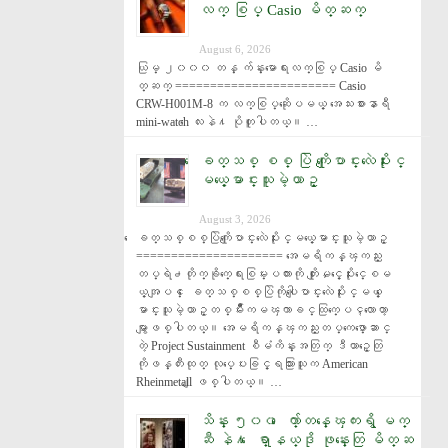
လက္ စြပ္ Casio မိတ္ဆက္
August 6, 2026
ယြမ္ ၂၀၀၀ တန္ က်န္းမာေရးလက္စြပ္ Casio မိ
တ္ဆက္ ======================= Casio 
CRW-H001M-8 က လက္စြပ္ဆိုေပမယ့္ အေသးစားနာရီ 
mini-watch ေလးနဲ႔ ပိုတူပါတယ္။ …
ေခတ္သစ္ စစ္ ပြဲ ကိုေျပာင္းလဲေပးႏိုင္
မယ့္ေမာင္းသူမဲ့ယာဥ္
August 3, 2026
ေခတ္သစ္စစ္ပြဲကိုေျပာင္းလဲေပးႏိုင္မယ့္ေမာင္းသူမဲ့ယာဥ္ 
===================== အေမရိကန္ၾကည္း
တပ္ရဲ႕တိုက္ခိုက္ေရးစြမ္းပကားကို တိုးျမႇင့္ေပးႏိုင္ေစမ
ယ့္အျပင္ ေခတ္သစ္စစ္ပြဲကိုပါေျပာင္းလဲေပးႏိုင္မယ့္ ေ
မာင္းသူမဲ့ယာဥ္တစ္မ်ိဳးကမၾကာခင္ထြက္ေပၚလာေတာ့
မွာျဖစ္ပါတယ္။ အေမရိကန္ၾကည္းတပ္ကေဖာ္ေဆာင္
တဲ့ Project Sustainment စီမံကိန္းအတြက္ ဒီယာဥ္ေတြ
ကိုဖန္တီးထုတ္ လုပ္ေပးခြင့္ရသြားသူက American 
Rheinmetall ျဖစ္ပါတယ္။ …
သိန္း ၅၀၀ ေက်ာ္တန္ေၾကးရွိ မက္
ဆီ နဲ႔ ေရာ္နယ္ဒို ဖုန္းေတြ မိတ္ဆ