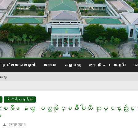
ႏိုင္ငံတကာသတင္းမ်ား
အားကစား
နည္းပညာ
ေဆာင္းပါး
အင
က႑မ်ား
္ဆက္
်ဳပ္ဆို
ပါတီလွဳပ္ရွားမွဳမ်ား
ခတ္ကစားနည္း၌ ေငြ တံဆိပ္ဆုမ်ားအသီးသီး ဆြတ္ခူး
္ၿမိဳ႕နယ္ ျပည္ခိုင္ၿဖိဳးပါတီ လုပ္ငန္းညိႇႏိႈင္
ပ
းႏွင့္ ေဆးဝါးပစၥည္းမ်ားအား ျပည္ခိုင္ၿဖိဳးပါတီမွ လႉဒါန္း
ီက ကူညီေထာက္ပံ့
USDP 2016