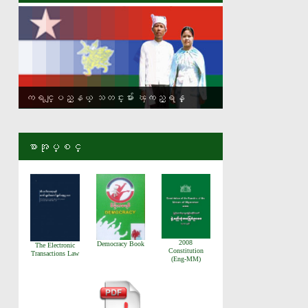
ကရင္ျပည္နယ္ သတင္းမ်ား ၾကည့္ရန္
စာအုပ္စင္
2008
Democracy Book
The Electronic
Constitution
Transactions Law
(Eng-MM)