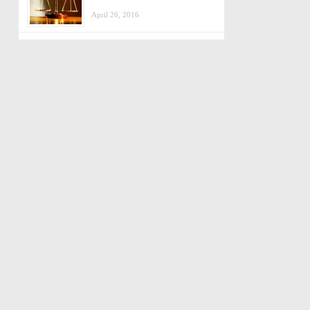
April 26, 2016