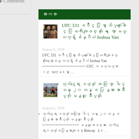
Comments
အားကစား
UFC 331 ၿပိဳင္ ပြဲ မွာ ထိပ္ဆုံးေခါ
င္ ပြဲ ႀကီးအျဖစ္ ထိုး ရ ေတာ့ မယ့္
လက္ရွိ ခ်န္ပီယံ ‌Joshua Van
August 6, 2026
UFC 331 ၿပိဳင္ပြဲမွာ ထိပ္ဆုံးေခါင္ပြဲႀကီးအျဖစ္ 
ထိုးရေတာ့မယ့္ လက္ရွိ ခ်န္ပီယံ ‌Joshua Van 
==================== UFC က စက္တက္ဘာ 
၁၉ ရက္ေန႔မွာ …
ေလ့က်င့္ေရး ဝတ္စုံ အ တြ က္ ေပါင္
သန္း ၂၀ တန္ စ ပြ န္ဆာ စာခ်ဳ
ပ္ကို မန္ယူ ခ်ဳပ္ဆို
August 6, 2026
ေလ့က်င့္ေရး ဝတ္စုံအတြက္ ေပါင္ သန္း ၂၀ တန္ စ
ပြန္ဆာ စာခ်ဳပ္ကို မန္ယူ ခ်ဳပ္ဆို 
================= မန္ယူအသင္းဟာ ေလ့က်င့္ေ
ရး၀တ္စုံစပြန္ဆာအျဖစ္ Betway နဲ႔ …