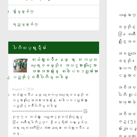
ေလးမ်က္ႏွာ ျပည္သူ႔လႊတ္ေတာ္ကိုယ္စားလွယ္ ဦးျမင့္စိုး၊ (ျမင့္စိုး-နတလ) ၊ ေရ
ေမွ်ာ္မွန္းခ်က္
ဗန္းေမာက
ျပည္ခိုင္ၿဖိဳးပါတီဒုဥကၠ႒မွ ဝါဆိုသကၤန္းႏွင့္ လႉ ဖြယ္ ဝတၳဳအစုစုတို႔ ကပ္
ရည္မွန္းခ်က္
UFC 331 ၿပိဳင္ ပြဲ မွာ ထိပ္ဆုံးေခါင္ ပြဲ ႀကီးအျဖစ္ ထိုး ရ ေတာ့ မယ့္ လက္ရွိ ခ်
စစ္ကိုင္း
ဖြံ႕ၿဖိဳး
ညႇိႏႈိင္
ပါတီလႈပ္ရွားမွဳမ်ား
အစည္းအေဝး
ေလးမ်က္ႏွာၿမိဳ႕နယ္ ေရ ေဘး ကယ္ဆ
ခင္းတို
ယ္ေရးစခန္းသို႔ အသင့္စားသုံးႏိုင္ေသာ
နာယက ဦး
အစားအစာမ်ားႏွင့္ ေဆးဝါးပစၥည္းမ်ားအား
ငန္းတာဝန္
ျပည္ခိုင္ၿဖိဳးပါတီမွ လႉဒါန္း
အစီအစဥ္ 
August 5, 2026
ပါတီ လူငယ္
ေလးမ်က္ႏွာၿမိဳ႕နယ္ ေရေဘးကယ္ဆယ္ေရးစခန္းသို အ
သင့္စားသုံးႏိုင္ေသာအစားအစာမ်ားႏွင့္ ေဆးဝါးပစၥည္းမ်ားအား ျ
ပာၾကားခ
ပည္ခိုင္ၿဖိဳးပါတီမွ လႉဒါန္း 
================================= ဩ
အစီအစဥ္ 
ဂုတ္ ၅၊ ေလးမ်က္ႏွာ ျပည္ေထာင္စုႀကံ့ခိုင္ေရးႏွင့္
စဥ္ (၅) ၌
ဖြံ႕ၿဖိဳးေရးပါတီဥကၠ႒ ဦးခင္ရီ၏ လမ္းၫႊန္ခ်က္
အရ ေရေဘးႀကဳံေတြ႕ခံစားေနရေသာ ေလးမ်က္ႏွာၿမိဳ႕န
မ်ား အျပန
ယ္မွ …
စ္မည့္လူမ