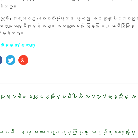
ားခဲ့သည္။
၆) အရအစည္း အေဝးၿပီးဆုံးေၾကာင္း ေၾကညာ ျခင္း စုစုေပါင္းအစည္းအ
ာက္ခုျဖင့္ျပဳလုပ္ခဲ့ သည္။ အစည္းအေဝးကို မြန္းလြဲ ၁၂ နာရီခြဲတြင္ 
သိမ္းခဲ့သည္။
းအိမ္ရွင္(ေရႊကဒူး)
မိဳ႕နယ္​ျပည္​ခိုင္​ၿဖိဳးပါတီ လပတ္​ပုံမွန္​ညႇိႏိႈင္​း အစည
ျမၿမိဳ႕နယ္ မဟာအေရွ႕ရပ္ကြက္မွ ေမာင္စုိင္းထက္ေက်ာ္ႏွင့္ ခ