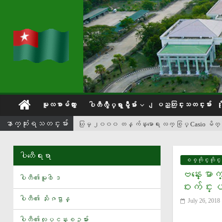
မူလစာမ်က္ႏွာ
ျပည္တြင္းသတင္းမ်ား
ပါတီလွဳပ္ရွားမွဳမ်ား
ေနာက္ဆံုးရသတင္းမ်ား
ယြမ္ ၂၀၀၀ တန္ က်န္းမာေရး လက္ စြပ္ Casio မိတ
ႏိုင္ငံေတာ္သမၼတ ထိုင္းႏိုင္ငံသို႔ ေရာက္ရွိ
ေလ့က်င့္ေရး ဝတ္စုံ အ တြ က္ ေပါင္ သန္း ၂၀ တန္ စ ပြ န္ဆာ စာခ်ဳပ္ကို မန္ယူ ခ
ပါတီေရးရာ
စစ္ကိုင္းတိုင္း
ျမန္မာ့လက္ေ႐ြးစင္ အမ်ိဳးသားအသင္းႏွင့္ အမ်ိဳးသမီးအသင္းတို႔ ကြင္း သြင္း ျခင္း
ဗန္းေမာက
ပါတီ၏မူ၀ါဒ
ဝးက်င္း
ေလးမ်က္ႏွာၿမိဳ႕နယ္ ေရ ေဘး ကယ္ဆယ္ေရးစခန္းသို႔ အသင့္စားသုံးႏိုင္ေသာအစားအစာမ်ာ
ပါတီ၏ သႏိၷဌာန္
ေရႀကီးနစ္ျမဳပ္မႈဒဏ္ခံရသည့္ ေက်း႐ြာမ်ားရွိ ျပည္သူမ်ားအား ျပည္ခိုင္ၿဖိဳးပါတ
July 26, 2018
ေတာင္ကိုရီးယားမွာ အပူလႈိင္းေၾကာင့္ ေသဆုံးသူ ၁၉ ဦးအထိရွိလာ
ပါတီ၏လုပ္ငန္းစဥ္မ်ား