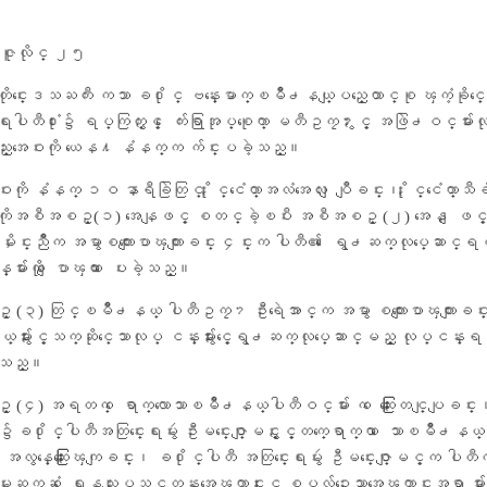
 ေဘး သင့္ေနေသာ ၿမိဳ႕ေပၚ ရပ္ ကြက္ မ်ားကို လိုက္လံၾကည့္ရႈ။
္ ဇူလိုင္ ၂၅
လႉ
န္ပီယံ ‌Joshua Van
တိုင္းေဒသႀကီး ကသာ ခ႐ိုင္ ဗန္းေမာက္ၿမိဳ႕နယ္ျပည္ေထာင္စု ၾကံ့ခိုင္ေရး
ေရးပါတီ႐ုံး၌ ရပ္ကြက္ႏွင့္ ေက်းရြာအုပ္စုေကာ္ မတီဥကၠ႒ႏွင့္ အဖြဲ႕ဝင္မ်ား
းအစည္းအေဝးကို ယေန႔ နံနက္က က်င္းပခဲ့သည္။
ကို နံနက္ ၁ဝ နာရီခြဲတြင္ ႏိုင္ငံေတာ္အလံအေလး ျပဳျခင္း၊ ႏိုင္ငံေတာ္သီခ်င
႔ကိုအစီအစဥ္(၁) အေနျဖင့္ စတင္ခဲ့ၿပီး အစီအစဥ္ (၂) အေန ျဖင့္
မႈိင္းညိဳက အမွာစကားေျပာၾကားျခင္း ၄င္းက ပါတီ၏ ေရွ႕ဆက္လုပ္ေဆာင္ရမ
မ်ားကို ေျပာၾကား ေပးခဲ့သည္။
(၃) တြင္ၿမိဳ႕နယ္ ပါတီဥကၠ႒ ဦးရဲေအာင္က အမွာ စကားေျပာၾကားျခင
မ်ားႏွင့္သက္ဆိုင္ေသာလုပ္ ငန္းမ်ားႏွင့္ေရွ႕ဆက္လုပ္ေဆာင္မည့္ လုပ္ငန္းရပ္မ်
ဲ့သည္။
(၄) အရတက္ ေရာက္လာေသာၿမိဳ႕နယ္ပါတီဝင္မ်ား က ေဆြးေႏြးတင္ျပျခင
ခ႐ိုင္ပါတီအတြင္းေရးမွဴး ဦးမင္းေဇာ္ျမင့္ႏွင့္တက္ေရာက္လာ ေသာၿမိဳ႕န
္ အလွန္ေဆြးေႏြးၾကျခင္း၊ ခ႐ိုင္ပါတီ အတြင္းေရးမွဴး ဦမင္းေဇာ္ျမင့္က ပါတ
ႈဆက္ဆံ ေရးနည္းျပသင္တန္းအေၾကာင္းႏွင့္ စပ္လ်ဥ္းေသာအေၾကာင္းအရာ မ်ား