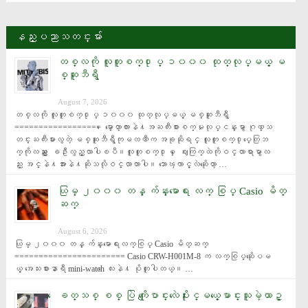
နည္းပညာသတင္းမ်ား
တစ္လကို လူတူစက္႐ုပ္ ၁၀၀၀ ထုတ္လုပ္မယ့္ မ
စ္ဆူဘီရွီ
August 7, 2026
တစ္လကို လူတူစက္႐ုပ္ ၁၀၀၀ ထုတ္လုပ္မယ့္ မစ္ဆူဘီရွီ 
================== ေမာ္ေတာ္ကားနဲ႔အႀကီးစားစက္မႈလုပ္ငန္းမွာ ဂုဏ္သ
တင္းႀကီးမားလွတဲ့ မစ္ဆူဘီရွီကုမၸဏီက အခုဆိုရင္ လူတူစက္႐ုပ္ေတြဘ
က္ကိုလည္း ေျခဦးလွည့္လာပါၿပီ။လူတူစက္႐ုပ္ ေဈးကြက္ထဲကိုဝင္လာရာမွာလ
ည္း အင္နဲ႔အားနဲ႔ဆိုသလိုဝင္လာတာပါ။ ဘာေၾကာင့္လဲဆိုေတာ့ …
ယြမ္ ၂၀၀၀ တန္ က်န္းမာေရး လက္ စြပ္ Casio မိတ္
ဆက္
August 6, 2026
ယြမ္ ၂၀၀၀ တန္ က်န္းမာေရးလက္စြပ္ Casio မိတ္ဆက္ 
======================= Casio CRW-H001M-8 က လက္စြပ္ဆိုေပမ
ယ့္ အေသးစားနာရီ mini-watch ေလးနဲ႔ ပိုတူပါတယ္။ …
ေခတ္သစ္ စစ္ ပြဲ ကိုေျပာင္းလဲေပးႏိုင္မယ့္ေမာင္းသူမဲ့ယာဥ္