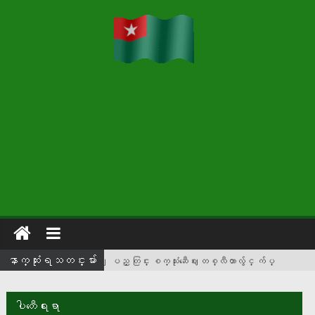
ေနာက္ဆံုးရသတင္းမ်ား
ျပည္ တြင္း စက္သုံးဆီေဈး တစ္လီတာလွ်င္ က်ပ္
၁၇၀ မွ ၂၆၅ အထိ ျမင့္တက္
တစ္လကို လူတူစက္႐ုပ္ ၁၀၀၀ ထုတ္လုပ္မယ့္ မစ္ဆူဘီရွီ
ပါတီေရးရာ