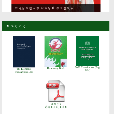
ကရင္ျပည္နယ္ သတင္းမ်ား ၾကည့္ရန္
စာအုပ္စင္
2008 Constitution (Eng-
Democracy Book
The Electronic
MM)
Transactions Law
ရွေးကောက်ပွဲ
ကြေညာစာတမ်း_မာတိကာ