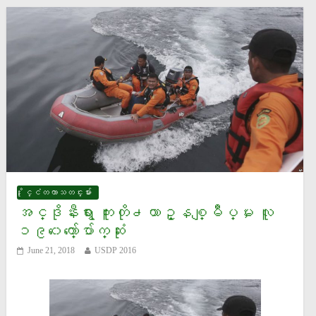
ႏိုင္ငံတကာသတင္းမ်ား
အင္ဒိုနီးရွား ကူးတို႕ယာဥ္နစ္ျမဳပ္မႈ လူ
၁၉၀ေက်ာ္ေပ်ာက္ဆံုး
June 21, 2018
USDP 2016