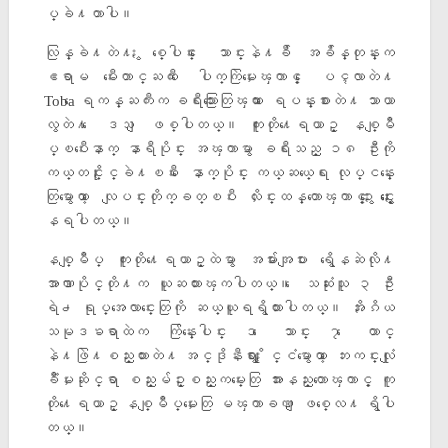
ပ္ခဲ႔တာပါ။
လြန္ခဲ႔တဲ႔ ႏွစ္ေပါင္း ေသာင္းနဲ႔ခ်ီ အခ်ိန္တုန္းက
ဧရာမ မီးေတာင္ႀကီး ေပါက္ကြဲမႈေၾကာင့္ ေပၚလာတဲ႔
Toba ေရကန္ႀကီးက ခရီးသြားေတြၾကား ေရပန္းစားတဲ႔ သာယာ
လွတဲ႔ ေဒသ ျဖစ္ပါတယ္။ ကူးတို႔ေရယာဥ္ နစ္ျမဳ
ပ္ၿပီးေနာက္ နာရီပိုင္း အၾကာမွာ ခရီးသည္ ၁၈ ဦးကို
ကယ္တင္ႏုိင္ခဲ႔ၿပီး ေနာက္ပိုင္း ကယ္ဆယ္ေရး လုပ္ငန္းေ
တြမွာေတာ့ ေလျပင္းတိုက္ခတ္ၿပီး လိႈင္းထန္တာေၾကာင့္ ေႏွာင့္ေႏွးေ
နရပါတယ္။
နစ္ျမဳပ္ ကူးတို႔ေရယာဥ္ထဲမွာ အမ်ားအျပား ရွိေနဆဲလို႔
အာဏာပိုင္တို႔က ယူဆထားၾကပါတယ္။ ေသဆံုးသူ ၃ ဦး
ရဲ႕ ရုပ္အေလာင္းေတြကို ဆယ္ယူရရွိထားပါတယ္။ အိႏၵိယ
သမုဒၶရာထဲက ကြ်န္းေပါင္း ၁ ေသာင္း ၇ ေထာင္
နဲ႔ဖြဲ႔စည္းထားတဲ႔ အင္ဒိုနီးရွား ႏုိင္ငံမွာေတာ့ ေဘးကင္းလံုျ
ခံဳမႈဆိုင္ရာ စည္းမ်ဥ္းစည္းကမ္းေတြ အားနည္းတာေၾကာင့္ ကူ
တို႔ေရယာဥ္ နစ္ျမဳပ္မႈေတြ မၾကာခဏ ျဖစ္ေလ႔ ရွိပါ
တယ္။