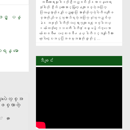
  အမ်ဳိးသားေရးမူဝါဒကိုဦးတည္ၿပီး ဒို႔တာဝန္အေရး
သံုးပါးကို ဦးထိပ္ထားေဆာင္ရြက္ေနတာျဖစ္တဲ့အတြက္ 
ကြၽန္ေတာ္တို႔လိုျပည္သူေတြ အားကိုးထိုက္တဲ့ပါတီႀကီးျဖ
ျဖင့္ ျပန္
စ္တာကို သိျမင္ၾကားသိရတဲ့အတြက္ ယံုၾကည္စိတ္
နဲ႔ အခုလို ပါတီကိုဝင္ေရာက္လာျခင္းျဖစ္ပါတယ္​
။ မႏၲေလးတိုင္းေဒသႀကီး ပါတီ႐ံုးခန္းမ၌က်င္းပေသာ 
မႏၲေလးၿမိဳ႕ေပၚေလးၿမိဳ႕နယ္ ပါတီဝင္အဆုိျပဳလႊာ
စုေပါင္းေပးအပ္ပြဲအခမ္းအနားကုိ ဇူလိုင္ …
ူရန္ မာေ
သီချင်း
ပဲေလ့စ္အ
ျဖစ္လာတဲ့
17