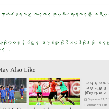
္က်ခံေနရသည့္ ေဟာင္ေကာင္ အုပ္ခ်ဳပ္ေရးမွဴးေဟာင္းကုိ ေျခခ်ဳပ္
ုိက္စစ္မွဴး ဂ်႐ူးႏွင့္ ေနာက္ခံလူ ကိုစီယယ္နီတို႔ကုိ ေခၚယ
ဆင္
→
May Also Like
ခရစ္စတယ္
သင္းနည္းျပ 
ရြိဳင္းေဟာ့ဆန္
September 13, 20
Comments Off
မႈျဖင့္ လူ