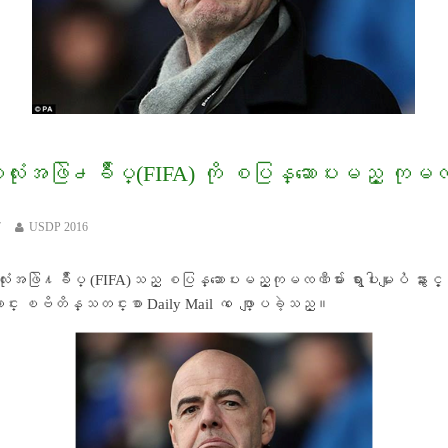
န္ပီယံ ‌Joshua Van
လံုးအဖြဲ႕ခ်ဳပ္(FIFA) ကို စပြန္ဆာေပးမည့္ ကုမၸဏီ
7
USDP 2016
ံုးအဖြဲ႔ခ်ဳပ္ (FIFA)သည္ စပြန္ဆာေပးမည့္ကုမၸဏီမ်ား ရွားပါးမႈျပႆ နာႏွင့္
္း ၿဗိတိန္သတင္းစာ Daily Mail က ေဖာ္ျပခဲ့သည္။