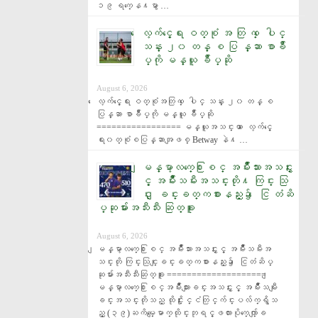
၁၉ ရက္ေန႔မွာ …
ေလ့က်င့္ေရး ဝတ္စုံ အ တြ က္ ေပါင္
သန္း ၂၀ တန္ စ ပြ န္ဆာ စာခ်ဳ
ပ္ကို မန္ယူ ခ်ဳပ္ဆို
August 6, 2026
ေလ့က်င့္ေရး ဝတ္စုံအတြက္ ေပါင္ သန္း ၂၀ တန္ စ
ပြန္ဆာ စာခ်ဳပ္ကို မန္ယူ ခ်ဳပ္ဆို 
================= မန္ယူအသင္းဟာ ေလ့က်င့္ေ
ရး၀တ္စုံစပြန္ဆာအျဖစ္ Betway နဲ႔ …
ျမန္မာ့လက္ေ႐ြးစင္ အမ်ိဳးသားအသင္းႏွ
င့္ အမ်ိဳးသမီးအသင္းတို႔ ကြင္း သြ
င္း ျခင္းခတ္ကစားနည္း၌ ေငြ တံဆိ
ပ္ဆုမ်ားအသီးသီး ဆြတ္ခူး
August 6, 2026
ျမန္မာ့လက္ေ႐ြးစင္ အမ်ိဳးသားအသင္းႏွင့္ အမ်ိဳးသမီးအ
သင္းတို ကြင္းသြင္းျခင္းခတ္ကစားနည္း၌ ေငြတံဆိပ္
ဆုမ်ားအသီးသီးဆြတ္ခူး ==================== ျ
မန္မာ့လက္ေ႐ြးစင္အမ်ိဳးသားျခင္းအသင္းႏွင့္ အမ်ိဳးသမီးျ
ခင္းအသင္းတိုသည္ ထိုင္းႏိုင္ငံတြင္က်င္းပလ်က္ရွိသ
ည့္ (၃၉)ႀကိမ္ေျမာက္ထိုင္းဘုရင့္ဖလားပိုက္ေက်ာ္ျခ