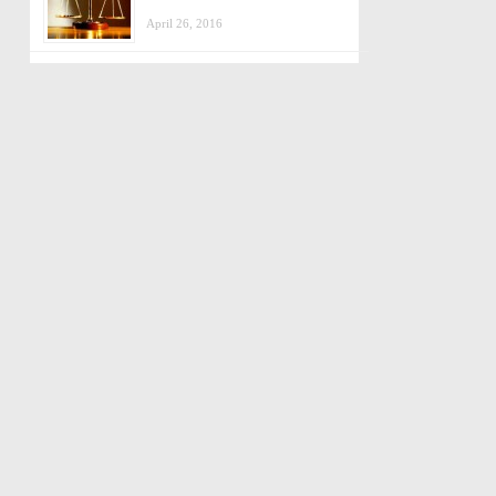
April 26, 2016