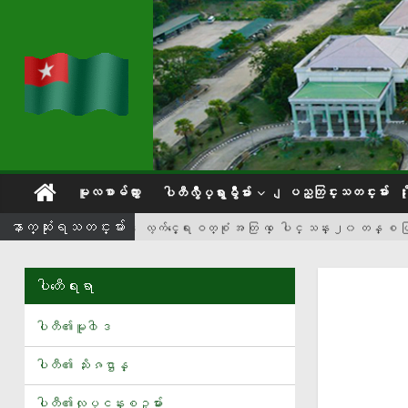
မူလစာမ်က္ႏွာ
ျပည္တြင္းသတင္းမ်ား
ပါတီလွဳပ္ရွားမွဳမ်ား
ေနာက္ဆံုးရသတင္းမ်ား
ေလ့က်င့္ေရး ဝတ္စုံ အ တြ က္ ေပါင္ သန္း ၂၀ တန္ စ ပြ 
ျမန္မာ့လက္ေ႐ြးစင္ အမ်ိဳးသားအသင္းႏွင့္ အမ်ိဳးသမီးအသင
ေလးမ်က္ႏွာၿမိဳ႕နယ္ ေရ ေဘး ကယ္ဆယ္ေရးစခန္းသို႔ အသင့္စားသုံးႏိုင္ေသာအစားအစာမ်ာ
ပါတီေရးရာ
ေရႀကီးနစ္ျမဳပ္မႈဒဏ္ခံရသည့္ ေက်း႐ြာမ်ားရွိ ျပည္သူမ်ားအား ျပည္ခိုင္ၿဖိဳးပါတ
ပါတီ၏မူ၀ါဒ
ဒီယိုမန္ဒီကို ရီးယဲလ္မက္ဒရစ္အသင္း ေခၚယူ
ပါတီ၏ သႏိၷဌာန္
ျပည္ တြင္း စက္သုံးဆီေဈး တစ္လီတာလွ်င္ က်ပ္ ၁၇၀ မွ ၂၆၅ အထိ ျမင့္တက္
တစ္လကို လူတူစက္႐ုပ္ ၁၀၀၀ ထုတ္လုပ္မယ့္ မစ္ဆူဘီရွီ
ပါတီ၏လုပ္ငန္းစဥ္မ်ား