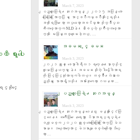
March 7, 2023
ျပည္သူေတြရဲ႕ ဆႏၵအမွန္ ၂ ၂၀၁၅ အလြန္ အေ
ထြေထြေ႐ြးေကာက္ပြဲ မွ ေသာင္ၿပိဳကမ္းၿပိဳအႏိုင္ရလို႔ 
အစိုးရဖြဲ႕ေတာ့ တပ္မေတာ္အၿငိမ္းစား ဗိုလ္ခ်ဳပ္ႀ
ကီးတစ္ေယာက္က NLDနဲ႔ နီးစပ္တဲ့ ပုဂၢိဳလ္တစ္ေယာ
က္ကို ေမးခြန္းတစ္ခုေမးခဲ့တယ္.. …
အဓမၼ ႏွင့္ ဓမၼ
 ရွားပါးေ
March 3, 2023
၂၀၂၁ ခုႏွစ္ ေဖေဖာ္ဝါရီလ ၁ ရက္ေန႔ေနာက္ပိုင္း 
လူမႈကြန္ယက္မွာ နဲ႔ အဓမၼ ဆိုတဲ့ ပါဠိေဝါဟာရ
ကို တြင္တြင္သုံးလာၾကပါတယ္။ တစ္ခ်ိဳ႕လဲနားလ
ည္လို႔ ေျပာတာရွိသလို႔ အမ်ားစုကေတာ့ ဂဃနဏ …
ရင္ဆိုင္ေ
ျပည္သူေတြရဲ႕ ဆႏၵအမွန္
March 3, 2023
ျပည္သူေတြရဲ႕ ဆႏၵအမွန္ ယေန႔ ျမန္မာႏိုင္ငံတြ
င္ ယေန႔ ႀကဳံေတြ႕ေနရေသာ ျပႆနာအရပ္ရပ္ရဲ႕ 
ဇစ္ျမစ္က ၂၀၂၀ ခုႏွစ္ အေထြေထြေ႐ြးေကာက္ပြဲ မဲသ
မာမႈ။ ဘယ္ေလာက္ေတာင္ မဲသမာမႈျဖစ္လဲဆိုေတာ့ သိပ္ေ
တာ့ …