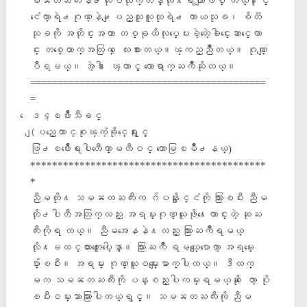
မၼတႀကီးနဲ႕လံုးဝထိုက္တန္လို႔ရတာျဖစ္ တယ္။ႏိုင္
ငံေတာ္ရဲ႕ဂုဏ္နဲ႕ျပည္သူလူထုရဲ႕ ကာယသုခ၊ စိတၱ
သုခကို အတိုင္းအတာ တစ္ခုထိလုပ္ေပးခဲ့တဲ့ေခါင္းေဆာင္ေကာ
င္း တစ္ေယာက္အတြက္ ေလးစားတယ္။ၾကည္ညိဳတယ္။ ဂုဏ္ျ
ပဳရမယ္။ အဲ့ဒါ ေၾကာင့္ လာေရာက္ႀကိဳဆိုတယ္။
===========================================
=
ေဒၚၿဖိဳးသီခင္
(ျပည္ေထာင္စုၾကံ့ခိုင္ေရးႏွင့္
ဖြံ႕ၿဖိဳးေရးပါတီေကာ္မတီဝင္ တာေမြၿမိဳ႕နယ္)
*******************************************
*
ညီမတို႔ သမၼတႀကီးက ဂ်ပန္ႏိုင္ငံကို သြားၿပီး ညီမ
တို႕ပါတီအတြက္လည္း အရမ္းဂုဏ္ယူဖို႔ေကာင္းတဲ့ ဆုႀ
ကီးကိုရ တယ္။ ညီမအေနနဲ႔လည္း သြားႀကိဳရမယ္
လို႔မထင္ထားဘူးေပါ့ေနာ္။ သြားႀကိဳ ရမယ္ေျပာေတာ့ အရမ္းေ
ပ်ာ္ၿပီး။ အရမ္း ဂုဏ္ယူဝမ္းေျမာက္ပါတယ္။ ဒီထက္
မက သမၼတႀကီးကို ပန္းစည္းပါကမ္းရမယ္ဆို ေတာ့ ပို
ၿပီးဝမ္းသာသြားပါတယ္ရွင့္။ သမၼတႀကီးကို ညီမ