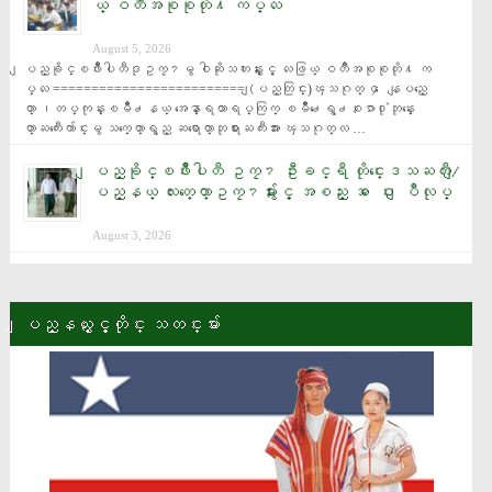
ယ္ ဝတၳဳအစုစုတို႔ ကပ္လႉ
August 5, 2026
ျပည္ခိုင္ၿဖိဳးပါတီဒုဥကၠ႒မွ ဝါဆိုသကၤန္းႏွင့္ လႉဖြယ္ ဝတၳဳအစုစုတို႔ က
ပ္လႉ ========================= (ျပည္တြင္း)ၾသဂုတ္ ၄ ေနျပည္ေ
တာ္ ၊တပ္ကုန္းၿမိဳ႕နယ္ အေနာ္ရထာရပ္ကြက္ ၿမိဳ႕ေရွ႕စႏၵာ႐ုံဘုန္းေ
တာ္ႀကီးေက်ာင္းမွ သက္ေတာ္ရွည္ ဆရာေတာ္ဘုရားႀကီးအား ၾသဂုတ္လ …
ျပည္ခိုင္ၿဖိဳးပါတီ ဥကၠ႒ ဦးခင္ရီ တိုင္းေဒသႀကီး/ျ
ပည္နယ္ လႊတ္ေတာ္ဥကၠ႒မ်ားႏွင့္ အစည္း အ ေဝး ျပဳလုပ္
August 3, 2026
ျပည္နယ္ႏွင့္တိုင္း သတင္းမ်ား