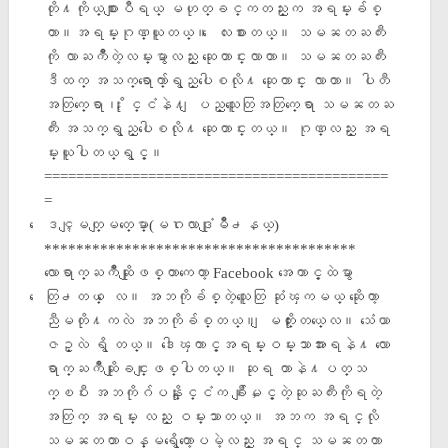
တို႔ကိုယ္စားျပဳရယ္ မဟုတ္ခင္ကတည္းက အရမ္းခ်စ္
တာ။အရမ္းဂုဏ္ယူတယ္။ ေလးစားတယ္။ သမၼတႀကီး
ကို လာႀကိဳတဲ့လမ္းမွာလည္း ဆုေတာင္းလာတာ။ သမၼတႀကီး
ဒီထက္ အသက္ရာေက်ာ္ရွည္ပါေစလို႔ ဆုေတာင္း လာတာ။ ပါတီ
အတြက္ေရာ၊ ႏိုင္ငံနဲ႔ ျပည္သူေတြအတြက္ေရာ သမၼတႀ
ကီး အသက္ရွည္ပါေစလို႔ ဆုေတာင္းတယ္။ ဂုဏ္လည္း အရ
မ္းယူပါတယ္ရွင့္။
===========================================
=
ေဒၚျမတ္ျမတ္ေမာ္(မဂၤလာဒံုျမိဳ႕နယ္)
***************************************
လာေရာက္ႀကိဳဆိုျဖစ္တာကေတာ့ Facebook အေကာင့္ထဲမွာ
ေတြ႕တယ္ ေလ။ အဘကိုခ်စ္တဲ့သူေတြ ဆံုၾကမယ္ ဆိုေတာ့
ညီမတို႔ကလဲ အဘကိုခ်စ္တယ္။ ျမတ္ႏိုးတယ္ေလ။ သံေယာ
ဇဥ္လဲ ရွိ တယ္။ ဒါေၾကာင့္အရမ္းဝမ္းသာအားရနဲ႔ လာေ
ရာက္ႀကိဳဆိုျခင္းျဖစ္ပါတယ္။ ဆုရ တာနဲ႔ပတ္သ
က္ၿပီး အဘကိုဂ်ပန္ႏိုင္ငံက ခ်ီးျမႇင့္တဲ့ဆုႀကီးကိုရတဲ့
အတြက္ အရမ္း လည္း ဝမ္းသာတယ္။ အဘက အရင္လို
သမၼတတာဝန္မရွိေတာ့ေပမဲ့လည္း အရင္ သမၼတတာ