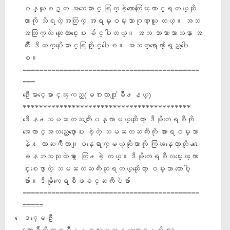
ဝန္ယူစဥ္က အဘေဆာင္ ရြက္ခဲ့တာေတြေၾကာင့္ရတယ္ဆို
တာကို သိရတဲ့အတြက္ အရမ္းဝမ္းသာဂုဏ္ယူ တယ္။ အဘ
အတြက္လဲ ဆုေတာင္းေပး ခ်င္ပါတယ္။ အဘ ဘာသာသာသနာ အ
က်ဳိး ဒီထက္ပိုေဆာင္ရြက္ႏိုင္ပါေစ။ အသက္ရာေက်ာ္ရွည္ပါေ
စ။
===========================================
===
ဦးေမာင္ေမာင္ၾကည္(မဂၤလာဒံုျမိဳ႕နယ္)
*****************************************
ဒီေန႕သမၼတႀကီးျပန္လာမယ္ဆိုေတာ့ ဒီမိုကေရစီကို
အေကာင္အထည္ေဖာ္ေပး ခဲ့တဲ့ သမၼတႀကီးကို အားရဝမ္းသာ
နဲ႔ လာႀကိဳတာ။ျပန္ေရာက္မယ္ဆိုတာကို ကြၽန္ေတာ္တို႕ ၤေ
ခနဘသသုထဲမွာ ေတြ႕ခဲ့ တယ္။ဒီမိုကေရစီလမ္းေၾကာ
င္းစေဖာ္တဲ့ သမၼတႀကီးဆုရတယ္ဆိုေတာ့ ဝမ္းသာ တာေပါ့
ဗ်ာ။ဒီမိုကေရစီဖခင္ႀကီးပဲဗ်ာ
===========================================
=====
ေဒၚေမဦး