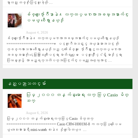
မွာလည္း တစ္ဂိုးသြင္းယူခဲ့လို …
ခ်စ္သူေဂ်ာ္ဂ်ီနာနဲ႔ လက္ထပ္မဂၤလာအခမ္းအနားက်င္း
ပမယ့္ စီေရာ္နယ္ဒို
August 4, 2026
ခ်စ္သူေဂ်ာ္ဂ်ီနာနဲ႔ လက္ထပ္မဂၤလာအခမ္းအနားက်င္းပမယ့္ စီေရာ္နယ္ဒို 
======================= ေပၚတူဂီအသင္းႏွင့္ အယ္နာဆာအသင္း တို
က္စစ္ကစားသမား စီေရာ္နယ္ဒိုသည္ ၎၏ခ်စ္သူ ေဂ်ာ္ဂ်ီနာႏွင့္လက္ထပ္မဂၤလာ
အခမ္းအနားကို ၎ေမြးဖြားႀကီးျပင္းရာ ဇာတိရပ္ေျမ ေပၚတူဂီႏိုင္ငံရွိ မာဒိုင္ရာ
ကြၽန္းစု၌ လာမည့္ရက္သတၱပတ္အတြင္းက်င္းပမည္ျဖစ္ေၾကာင္း …
နည္းပညာသတင္းမ်ား
ယြမ္ ၂၀၀၀ တန္ က်န္းမာေရး လက္ စြပ္ Casio မိတ္
ဆက္
August 6, 2026
ယြမ္ ၂၀၀၀ တန္ က်န္းမာေရးလက္စြပ္ Casio မိတ္ဆက္ 
======================= Casio CRW-H001M-8 က လက္စြပ္ဆိုေပမ
ယ့္ အေသးစားနာရီ mini-watch ေလးနဲ႔ ပိုတူပါတယ္။ …