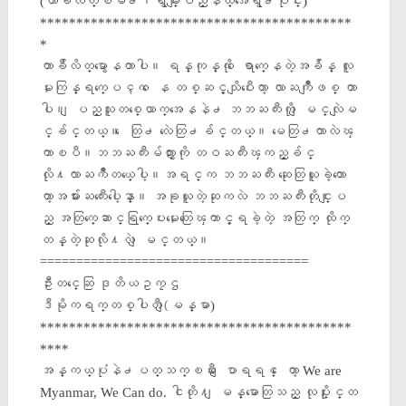
(တာခ်ီလိတ္ၿမိဳ႕၊ရွမ္းျပည္နယ္အေရွ႕ပိုင္း)
*******************************************
*
တာခ်ီလိတ္မွာေနတာပါ။ ရန္ကုန္ကို ေရာက္ေနတဲ့အခ်ိန္ လူ
မႈကြန္ရက္ေပၚက ေန တစ္ဆင့္သိျပီးေတာ့ လာႀကိဳျဖစ္ တာ
ပါ။ ျပည္သူတစ္ေယာက္အေနနဲ႕ ဘဘႀကီးကို ျမင္လဲျမ
င္ခ်င္တယ္။ ေတြ႕ လဲေတြ႕ခ်င္တယ္။ မေတြ႕တာလဲၾ
ကာၿပီ။ဘဘႀကီးမ်က္ႏွာကို တဝႀကီးၾကည့္ခ်င္
လို႔လာႀကိဳတယ္ေပါ့။အရင္က ဘဘႀကီး ဆုေတြယူခဲ့တာေ
တာ့အမ်ားႀကီးေပါ့ေနာ္။ အခုယူတဲ့ဆုကလဲ ဘဘႀကီးတိုင္းျပ
ည္ အတြက္ေဆာင္ရြက္ေပးမႈေတြေၾကာင့္ရခဲ့တဲ့ အတြက္ ထိုက္
တန္တဲ့ဆုလို႔လဲ ျမင္တယ္။
=====================================
ဦးတင္ေဆြ ဒုတိယဥကၠဌ
ဒီမိုကရက္တစ္ပါတီ(ျမန္မာ)
*******************************************
****
အန္ကယ္ပံုနဲ႕ပတ္သက္ၿပီး ေျပာရရင္ ေတာ့ We are
Myanmar, We Can do. ငါတို႔ ျမန္မာေတြသည္ လုပ္ႏိုင္တ