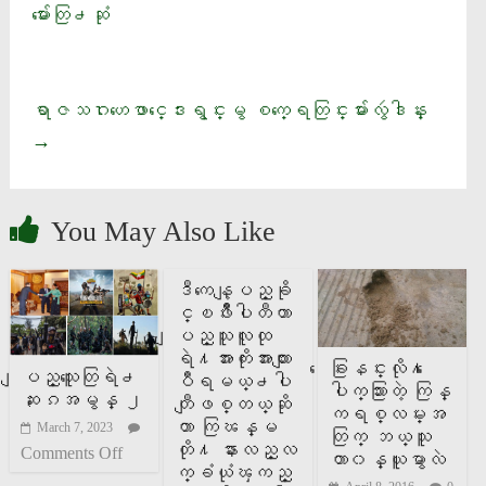
မ်ား​ေတြ႕ဆုံ
ရာဇသဂၤဟေဖာင္ေဒးရွင္းမွ စက္ေရတြင္းမ်ားလွဴဒါန္း
→
You May Also Like
ဒီကေန့ျပည္ခုိ
င္ၿဖိဳးပါတီဟာ
ျပည္သူလူထု
ရဲ႔အားကိုးအားထားျ
ေခြးနင္းလို႔ ေ
ျပည္သူေတြရဲ႕
ပဳရမယ္႕ပါ
ပါက္သြားတဲ့ ကြန္
ဆႏၵအမွန္ ၂
တီျဖစ္တယ္ဆို
ကရစ္လမ္းအ
တာ ကြၽန္မ
March 7, 2023
တြက္ ဘယ္သူ
တို႔ နားလည္လ
Comments Off
တာ၀န္ယူမွာလဲ
က္ခံယုံၾကည္