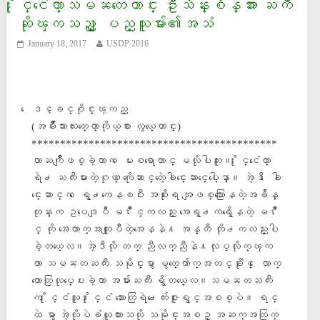
ႏုိင္ငံေတာ္သမၼတေဟာင္း ဦးသိန္းစိန္အား ႀကိဳ
ဆုိၾကသည့္ ျပည္သူမ်ား၏အသံ
January 18, 2017
USDP 2016
ေဒၚခင္ဝိုင္းၾကည္
(အမ်ဳိးသားလႊတ္ေတာ္ကိုယ္စား လွယ္ေဟာင္း)
*******************************************
လာႀကိဳျဖစ္ခဲ့တာက ေမးစရာေတာင္ မလိုပါဘူး။ ႏိုင္ငံေတာ္
ရဲ႕ ႀကီးမားတဲ့ဂုဏ္ ကိုေဆာင္တဲ့ေခါင္းေဆာင္ေပါ့ေနာ္။ အဲ့ဒီ ေခါ
င္းေဆာင္က ေရွ႕ကေနၿပီး အစိုးရ အျဖစ္သြားေနတဲ့အခ်ိန္
တုန္းက ဥပေဒျပဳ မ႑ိဳင္ကလည္း အေရွ႕ကရွိေနတဲ့ မ႑ိဳ
င္ ကို အေထာက္အကူျပဳတဲ့အေနနဲ႔ အန္တီ တို႕ကလည္းပါ
ခဲ့တယ္ေလ။အဲ့ဒီလို တက္ ညီလက္ညီနဲ႔လုပ္လိုက္ၾက
တာ သမၼတႀကီး သမိုင္းမွာ မွတ္ေက်ာက္အတင္ခံႏိုင္ ေလာက္
တာေတြလုပ္ေပးခဲ့တာ အမ်ားႀကီး ရွိတယ္ေလ။သမၼတႀကီး
က ႏိုင္ငံသူ၊ႏိုင္ငံ သားေတြရဲ႕ေက်းဇူးရွင္အစစ္ပဲ။ ရင္
ထဲ မွာ အဲ့လိုပဲခံယူထားသလို သမိုင္းအစဥ္ အဆက္အတြက္