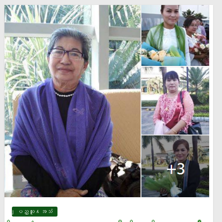
ျပည္သူ႔အသံ