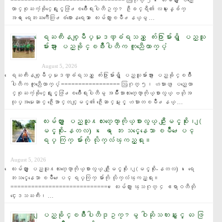
================================= ဩဂုတ္ ၅၊ ေလးမ်က္ႏွာ ျပည္ေ
ထာင္စုႀကံ့ခိုင္ေရးႏွင့္ဖြံ႕ၿဖိဳးေရးပါတီဥကၠ႒ ဦးခင္ရီ၏ လမ္းၫႊန္ခ်က္
အရ ေရေဘးႀကဳံေတြ႕ခံစားေနရေသာ ေလးမ်က္ႏွာၿမိဳ႕နယ္မွ …
ေရႀကီးနစ္ျမဳပ္မႈဒဏ္ခံရသည့္ ေက်း႐ြာမ်ားရွိ ျပည္သူ
မ်ားအား ျပည္ခိုင္ၿဖိဳးပါတီက ကူညီေထာက္ပံ့
August 5, 2026
ေရႀကီးနစ္ျမဳပ္မႈဒဏ္ခံရသည့္ ေက်း႐ြာမ်ားရွိ ျပည္သူမ်ားအား ျပည္ခိုင္ၿဖိဳး
ပါတီက ကူညီေထာက္ပံ့ ================= ဩဂုတ္ ၅၊ ဟသၤာတ ျပည္ေထာ
င္စုႀကံ့ခိုင္ေရးႏွင့္ဖြံ႕ၿဖိဳးေရးပါတီမွ အမ်ိဳးသားလႊတ္ေတာ္ကိုယ္စားလွယ္ ဗဟိုအ
လုပ္အမႈေဆာင္ ဦးေအာင္တင္ျမင့္၏ ဦးေဆာင္မႈႏွင့္ ဟသၤာတၿမိဳ႕နယ္ …
ေလးမ်က္ႏွာ ျပည္သူ႔လႊတ္ေတာ္ကိုယ္စားလွယ္ ဦးျမင့္စိုး၊ (ျ
မင့္စိုး-နတလ) ၊ ေရ ေဘး သင့္ေနေသာ ၿမိဳ႕ေပၚ
ရပ္ ကြက္ မ်ားကို လိုက္လံၾကည့္ရႈ။
August 5, 2026
ေလးမ်က္ႏွာ ျပည္သူ႔လႊတ္ေတာ္ကိုယ္စားလွယ္ ဦးျမင့္စိုး၊ (ျမင့္စိုး-နတလ) ၊ ေရေ
ဘးသင့္ေနေသာ ၿမိဳ႕ေပၚ ရပ္ကြက္ မ်ားကို လိုက္လံၾကည့္ရႈ။ 
============================= ေလးမ်က္ႏွာ ၾသဂုတ္ ၄ ဧရာဝတီတို
င္းေဒသႀကီး၊ …
ျပည္ခိုင္ၿဖိဳးပါတီဒုဥကၠ႒မွ ဝါဆိုသကၤန္းႏွင့္ လႉ ဖြ