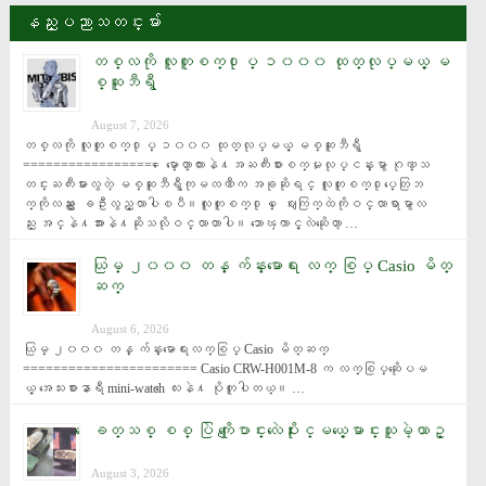
နည္းပညာသတင္းမ်ား
တစ္လကို လူတူစက္႐ုပ္ ၁၀၀၀ ထုတ္လုပ္မယ့္ မ
စ္ဆူဘီရွီ
August 7, 2026
တစ္လကို လူတူစက္႐ုပ္ ၁၀၀၀ ထုတ္လုပ္မယ့္ မစ္ဆူဘီရွီ 
================== ေမာ္ေတာ္ကားနဲ႔အႀကီးစားစက္မႈလုပ္ငန္းမွာ ဂုဏ္သ
တင္းႀကီးမားလွတဲ့ မစ္ဆူဘီရွီကုမၸဏီက အခုဆိုရင္ လူတူစက္႐ုပ္ေတြဘ
က္ကိုလည္း ေျခဦးလွည့္လာပါၿပီ။လူတူစက္႐ုပ္ ေဈးကြက္ထဲကိုဝင္လာရာမွာလ
ည္း အင္နဲ႔အားနဲ႔ဆိုသလိုဝင္လာတာပါ။ ဘာေၾကာင့္လဲဆိုေတာ့ …
ယြမ္ ၂၀၀၀ တန္ က်န္းမာေရး လက္ စြပ္ Casio မိတ္
ဆက္
August 6, 2026
ယြမ္ ၂၀၀၀ တန္ က်န္းမာေရးလက္စြပ္ Casio မိတ္ဆက္ 
======================= Casio CRW-H001M-8 က လက္စြပ္ဆိုေပမ
ယ့္ အေသးစားနာရီ mini-watch ေလးနဲ႔ ပိုတူပါတယ္။ …
ေခတ္သစ္ စစ္ ပြဲ ကိုေျပာင္းလဲေပးႏိုင္မယ့္ေမာင္းသူမဲ့ယာဥ္
August 3, 2026