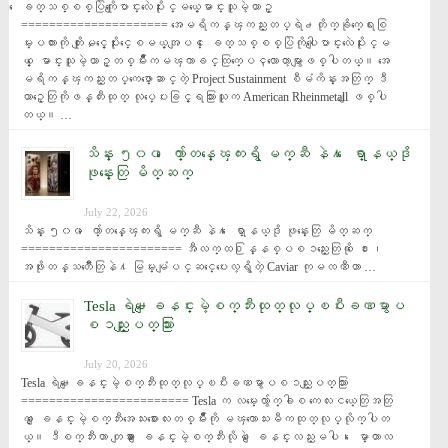
ေခတ္သစ္စစ္ပြဲကိုေျပာင္းလဲေပးႏိုင္မယ့္ေမာင္းသူမဲ့ယာဥ္ 
===================== အေမရိကန္ၾကည္းတပ္ရဲ႕တိုက္ခိုက္ေရးစြ
မ္းပကားကို တိုးျမႇင့္ေပးႏိုင္ေစမယ့္အျပင္ ေခတ္သစ္စစ္ပြဲကိုပါေျပာင္းလဲေပးႏိုင္မ
ယ့္ ေမာင္းသူမဲ့ယာဥ္တစ္မ်ိဳးကမၾကာခင္ထြက္ေပၚလာေတာ့မွာျဖစ္ပါတယ္။ အေ
မရိကန္ၾကည္းတပ္ကေဖာ္ေဆာင္တဲ့ Project Sustainment စီမံကိန္းအတြက္ ဒီ
ယာဥ္ေတြကိုဖန္တီးထုတ္ လုပ္ေပးခြင့္ရသြားသူက American Rheinmetall ျဖစ္ပါ
တယ္။ …
သိန္း ၅၀၀ ေက်ာ္တန္ေၾကးရွိ မက္ဆီ နဲ႔ ေရာ္နယ္ဒို
ဖုန္းေတြ မိတ္ဆက္
July 22, 2026
သိန္း ၅၀၀ ေက်ာ္တန္ေၾကးရွိ မက္ဆီ နဲ႔ ေရာ္နယ္ဒို ဖုန္းေတြ မိတ္ဆက္ 
======================= အီလက္ထ႐ြန္နစ္ပစၥည္းေတြကို ေ႐ႊ၊ 
အဖိုးတန္သတၱဳေတြနဲ႔ မြမ္းမံျပင္ဆင္ေပးေလ့ရွိတဲ့ Caviar ကုမၸဏီဟာ …
Tesla ရဲ႕‌ေျခနင္းမဲ့စက္ဘီးထုတ္လုပ္ၿပီးခဏမွာပ
စၥည္းျပတ္သြား
July 20, 2026
Tesla ရဲ႕‌ေျခနင္းမဲ့စက္ဘီးထုတ္လုပ္ၿပီးခဏမွာပစၥည္းျပတ္သြား 
======================== Tesla က လမ္းေလွ်ာက္ခါစ ကေလးငယ္ေတြအတြ
က္ ေျခနင္းမဲ့စက္ဘီးအေသးစားေလးတစ္မ်ိဳးကို မၾကာေသးမီကထုတ္လုပ္လိုက္ပါတ
ယ္။ ဒီစက္ဘီးဟာ တျခား ေျခနင္းမဲ့စက္ဘီးလိုပဲ ေျခနင္းလည္းမပါ၊ ေမာ္တာလ