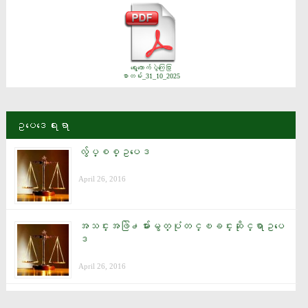
ရွေးကောက်ပွဲကြေငြာ
စာတမ်း_31_10_2025
ဥပေဒေရးရာ
လွ်ပ္စစ္ဥပေဒ
April 26, 2016
အသင္းအဖြဲ႕မ်ားမွတ္ပုံတင္ၿခင္းဆိုင္ရာဥပေ
ဒ
April 26, 2016