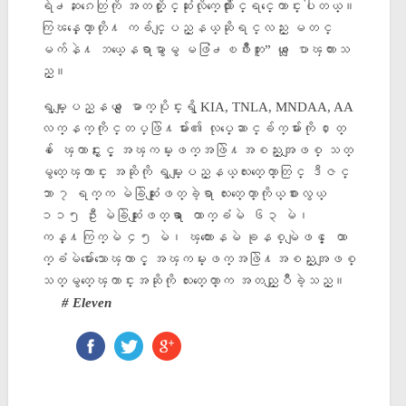
ရဲ႕ဆႏၵေတြကို အတတ္ႏိုင္ဆံုးလိုက္ေလ်ာႏိုင္ရင္ေကာင္းပါတယ္။
ကြၽန္ေတာ္တို႔ ကခ်င္ျပည္နယ္ဆိုရင္လည္း မတင္
မက်နဲ႔ ဘယ္ေနရာမွာမွ မဖြံ႕ၿဖိဳးဘူး” ဟု ေျပာၾကားသ
ည္။
ရွမ္းျပည္နယ္ ေျမာက္ပိုင္းရွိ KIA, TNLA, MNDAA, AA
လက္နက္ကိုင္တပ္ဖြဲ႔မ်ား၏ လုပ္ေဆာင္ခ်က္မ်ားကို ႐ႈတ္
ခ် ေၾကာင္းႏွင့္ အၾကမ္းဖက္အဖြဲ႔အစည္းအျဖစ္ သတ္
မွတ္ေၾကာင္း အဆိုကို ရွမ္းျပည္နယ္လႊတ္ေတာ္တြင္ ဒီဇင္
ဘာ ၇ ရက္က မဲခြဲဆံုးျဖတ္ခဲ့ရာ လႊတ္ေတာ္ကိုယ္စားလွယ္
၁၁၅ ဦး မဲခြဲဆံုးျဖတ္ရာ ေထာက္ခံမဲ ၆၃ မဲ၊
ကန္႔ကြက္မဲ ၄၅ မဲ၊ ၾကားေနမဲ ခုနစ္မဲျဖင့္ ေထာ
က္ခံမဲမ်ားေသာေၾကာင့္ အၾကမ္းဖက္အဖြဲ႔အစည္းအျဖစ္
သတ္မွတ္ေၾကာင္းအဆိုကို လႊတ္ေတာ္က အတည္ျပဳခဲ့သည္။
# Eleven