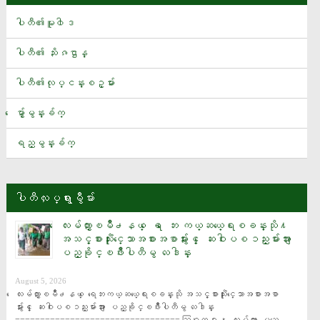
ခ်န္ပီယံ ‌Joshua Van
ပါတီ၏မူ၀ါဒ
ယြမ္ ၂၀၀၀ တန္ က်န္းမာေရး လက္ စြပ္ Casio မိတ္ဆက္
ပါတီ၏ သႏိၷဌာန္
ႏိုင္ငံေတာ္သမၼတ ထိုင္းႏိုင္ငံသို႔ ေရာက္ရွိ
ပါတီ၏လုပ္ငန္းစဥ္မ်ား
ေလ့က်င့္ေရး ဝတ္စုံ အ တြ က္ ေပါင္ သန္း ၂၀ တန္ စ ပြ န္ဆာ စာခ်ဳပ္ကို မ
န္ယူ ခ်ဳပ္ဆို
ေမွ်ာ္မွန္းခ်က္
ျမန္မာ့လက္ေ႐ြးစင္ အမ်ိဳးသားအသင္းႏွင့္ အမ်ိဳးသမီးအသင္းတို႔ ကြင္း သြင္း ျခ
င္းခတ္ကစားနည္း၌ ေငြ တံဆိပ္ဆုမ်ားအသီးသီး ဆြတ္ခူး
ရည္မွန္းခ်က္
ေလးမ်က္ႏွာၿမိဳ႕နယ္ ေရ ေဘး ကယ္ဆယ္ေရးစခန္းသို႔ အသင့္စားသုံးႏိုင္ေသာအစား
အစာမ်ားႏွင့္ ေဆးဝါးပစၥည္းမ်ားအား ျပည္ခိုင္ၿဖိဳးပါတီမွ လႉဒါန္း
ပါတီလႈပ္ရွားမွဳမ်ား
ေရႀကီးနစ္ျမဳပ္မႈဒဏ္ခံရသည့္ ေက်း႐ြာမ်ားရွိ ျပည္သူမ်ားအား ျပည္ခိုင္ၿဖိဳး
ပါတီက ကူညီေထာက္ပံ့
ေလးမ်က္ႏွာၿမိဳ႕နယ္ ေရ ေဘး ကယ္ဆယ္ေရးစခန္းသို႔
အသင့္စားသုံးႏိုင္ေသာအစားအစာမ်ားႏွင့္ ေဆးဝါးပစၥည္းမ်ားအား ျ
ဒီယိုမန္ဒီကို ရီးယဲလ္မက္ဒရစ္အသင္း ေခၚယူ
ပည္ခိုင္ၿဖိဳးပါတီမွ လႉဒါန္း
August 5, 2026
ေလးမ်က္ႏွာၿမိဳ႕နယ္ ေရေဘးကယ္ဆယ္ေရးစခန္းသို အသင့္စားသုံးႏိုင္ေသာအစားအစာ
မ်ားႏွင့္ ေဆးဝါးပစၥည္းမ်ားအား ျပည္ခိုင္ၿဖိဳးပါတီမွ လႉဒါန္း 