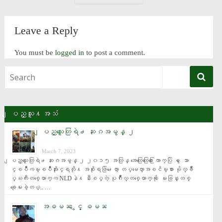
Leave a Reply
You must be
logged in
to post a comment.
ျပည္သူ႔အသံ
ျပည္သူေတြရဲ႕ ဆႏၵအမွန္ ၂
March 7, 2023
ျပည္သူေတြရဲ႕ ဆႏၵအမွန္ ၂ ၂၀၁၅ အလြန္ အေထြေထြေ႐ြးေကာက္ပြဲ မွ ေသာ
င္ၿပိဳကမ္းၿပိဳအႏိုင္ရလို႔ အစိုးရဖြဲ႕ေတာ့ တပ္မေတာ္အၿငိမ္းစား ဗိုလ္ခ်ဳ
ပ္ႀကီးတစ္ေယာက္က NLDနဲ႔ နီးစပ္တဲ့ ပုဂၢိဳလ္တစ္ေယာက္ကို ေမးခြန္းတစ္
ခုေမးခဲ့တယ္.. …
အဓမၼ ႏွင့္ ဓမၼ