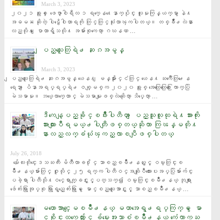
March 3, 2023
၂၀၂၁ ခုႏွစ္ ေဖေဖာ္ဝါရီလ ၁ ရက္ေန႔ေနာက္ပိုင္း လူမႈကြန္ယက္မွာ နဲ႔ 
အဓမၼ ဆိုတဲ့ ပါဠိေဝါဟာရကို တြင္တြင္သုံးလာၾကပါတယ္။ တစ္ခ်ိဳ႕လဲနား
လည္လို႔ ေျပာတာရွိသလို႔ အမ်ားစုကေတာ့ ဂဃနဏ …
ျပည္သူေတြရဲ႕ ဆႏၵအမွန္
March 3, 2023
ျပည္သူေတြရဲ႕ ဆႏၵအမွန္ ယေန႔ ျမန္မာႏိုင္ငံတြင္ ယေန႔ ႀကဳံေတြ႕ေန
ရေသာ ျပႆနာအရပ္ရပ္ရဲ႕ ဇစ္ျမစ္က ၂၀၂၀ ခုႏွစ္ အေထြေထြေ႐ြးေကာက္ပြဲ 
မဲသမာမႈ။ ဘယ္ေလာက္ေတာင္ မဲသမာမႈျဖစ္လဲဆိုေတာ့ သိပ္ေတာ့ …
ဒီကေန့ျပည္ခုိင္ၿဖိဳးပါတီဟာ ျပည္သူလူထုရဲ႔အားကိုး
အားထားျပဳရမယ္႕ပါတီျဖစ္တယ္ဆိုတာ ကြၽန္မတို႔
နားလည္လက္ခံယုံၾကည္လာၿပီျဖစ္ပါတယ္
July 26, 2018
  မႏၲေလးတိုင္းေဒသႀကီး မိတီၴလာခ႐ိုင္ သာစည္ၿမိဳ႕နယ္ႏွင့္ ဝမ္းတြင္းၿ
မိဳ႕နယ္မ်ားတြင္ ဇူလိုင္ ၂၅ ရက္က ပါတီဝင္အဆိုျပဳလႊာေပးအပ္ပြဲမ်ားက်င္း
ပခဲ့ရာ ပါတီသို႔ဝင္ေရာက္ျခင္းႏွင့္ပတ္သက္၍ ဝမ္းတြင္းၿမိဳ႕နယ္ ဘုရားျ
ဖဴေက်းရြာအုပ္စု ရြာရွည္ေက်းရြာမွ ေမာင္စည္သူေအာင္ႏွင့္ သာစည္ၿမိဳ႕နယ္ …
မဟာေအာင္ေျမၿမိဳ႕နယ္ မဟာအေရွ႕ရပ္ကြက္မွ ေမာ
င္စုိင္းထက္ေက်ာ္ႏွင့္ ခ်မ္းေအးသာစံၿမိဳ႕နယ္ ကံေကာက္ႀ