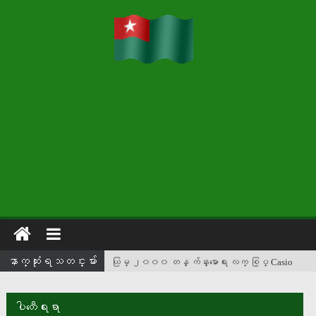
ေနာက္ဆံုးရသတင္းမ်ား
ယြမ္ ၂၀၀၀ တန္ က်န္းမာေရး လက္ စြပ္ Casio
မိတ္ဆက္
ႏိုင္ငံေတာ္သမၼတ ထိုင္းႏိုင္ငံသို႔ ေရာက္ရွိ
ပါတီေရးရာ