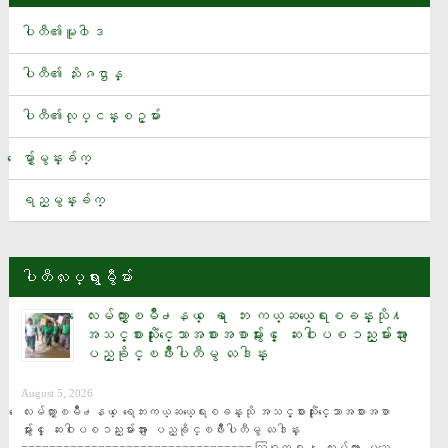
ေလ့က်င့္ေရး ဝတ္စုံ အ တြ က္ ေပါင္ သန္း ၂၀ တန္ စ ပြ န္ဆာ စာခ်ဳပ္ကို မ
ပါတီ၏မူ၀ါဒ
န္ယူ ခ်ဳပ္ဆို
ျမန္မာ့လက္ေ႐ြးစင္ အမ်ိဳးသားအသင္းႏွင့္ အမ်ိဳးသမီးအသင္းတို႔ ကြင္း သြင္း ျခ
ပါတီ၏ သႏိၷဌာန္
င္းခတ္ကစားနည္း၌ ေငြ တံဆိပ္ဆုမ်ားအသီးသီး ဆြတ္ခူး
ပါတီ၏လုပ္ငန္းစဥ္မ်ား
ေလးမ်က္ႏွာၿမိဳ႕နယ္ ေရ ေဘး ကယ္ဆယ္ေရးစခန္းသို႔ အသင့္စားသုံးႏိုင္ေသာအစား
အစာမ်ားႏွင့္ ေဆးဝါးပစၥည္းမ်ားအား ျပည္ခိုင္ၿဖိဳးပါတီမွ လႉဒါန္း
ေမွ်ာ္မွန္းခ်က္
ေရႀကီးနစ္ျမဳပ္မႈဒဏ္ခံရသည့္ ေက်း႐ြာမ်ားရွိ ျပည္သူမ်ားအား ျပည္ခိုင္ၿဖိဳး
ရည္မွန္းခ်က္
ပါတီက ကူညီေထာက္ပံ့
ေတာင္ကိုရီးယားမွာ အပူလႈိင္းေၾကာင့္ ေသဆုံးသူ ၁၉ ဦးအထိရွိလာ
ေလးမ်က္ႏွာ ျပည္သူ႔လႊတ္ေတာ္ကိုယ္စားလွယ္ ဦးျမင့္စိုး၊ (ျမင့္စိုး-နတလ) ၊
ပါတီလႈပ္ရွားမွဳမ်ား
ေရ ေဘး သင့္ေနေသာ ၿမိဳ႕ေပၚ ရပ္ ကြက္ မ်ားကို လိုက္လံၾကည့္ရႈ။
ေလးမ်က္ႏွာၿမိဳ႕နယ္ ေရ ေဘး ကယ္ဆယ္ေရးစခန္းသို႔
ျပည္ခိုင္ၿဖိဳးပါတီဒုဥကၠ႒မွ ဝါဆိုသကၤန္းႏွင့္ လႉ ဖြယ္ ဝတၳဳအစုစုတို႔
အသင့္စားသုံးႏိုင္ေသာအစားအစာမ်ားႏွင့္ ေဆးဝါးပစၥည္းမ်ားအား ျ
ကပ္လႉ
ပည္ခိုင္ၿဖိဳးပါတီမွ လႉဒါန္း
UFC 331 ၿပိဳင္ ပြဲ မွာ ထိပ္ဆုံးေခါင္ ပြဲ ႀကီးအျဖစ္ ထိုး ရ ေတာ့ မယ့္ လက္ရွိ
August 5, 2026
ခ်န္ပီယံ ‌Joshua Van
ေလးမ်က္ႏွာၿမိဳ႕နယ္ ေရေဘးကယ္ဆယ္ေရးစခန္းသို အသင့္စားသုံးႏိုင္ေသာအစားအစာ
မ်ားႏွင့္ ေဆးဝါးပစၥည္းမ်ားအား ျပည္ခိုင္ၿဖိဳးပါတီမွ လႉဒါန္း 