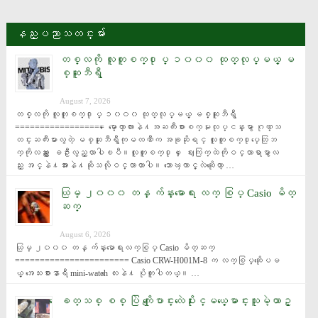
နည္းပညာသတင္းမ်ား
တစ္လကို လူတူစက္႐ုပ္ ၁၀၀၀ ထုတ္လုပ္မယ့္ မ
စ္ဆူဘီရွီ
August 7, 2026
တစ္လကို လူတူစက္႐ုပ္ ၁၀၀၀ ထုတ္လုပ္မယ့္ မစ္ဆူဘီရွီ 
================== ေမာ္ေတာ္ကားနဲ႔အႀကီးစားစက္မႈလုပ္ငန္းမွာ ဂုဏ္သ
တင္းႀကီးမားလွတဲ့ မစ္ဆူဘီရွီကုမၸဏီက အခုဆိုရင္ လူတူစက္႐ုပ္ေတြဘ
က္ကိုလည္း ေျခဦးလွည့္လာပါၿပီ။လူတူစက္႐ုပ္ ေဈးကြက္ထဲကိုဝင္လာရာမွာလ
ည္း အင္နဲ႔အားနဲ႔ဆိုသလိုဝင္လာတာပါ။ ဘာေၾကာင့္လဲဆိုေတာ့ …
ယြမ္ ၂၀၀၀ တန္ က်န္းမာေရး လက္ စြပ္ Casio မိတ္
ဆက္
August 6, 2026
ယြမ္ ၂၀၀၀ တန္ က်န္းမာေရးလက္စြပ္ Casio မိတ္ဆက္ 
======================= Casio CRW-H001M-8 က လက္စြပ္ဆိုေပမ
ယ့္ အေသးစားနာရီ mini-watch ေလးနဲ႔ ပိုတူပါတယ္။ …
ေခတ္သစ္ စစ္ ပြဲ ကိုေျပာင္းလဲေပးႏိုင္မယ့္ေမာင္းသူမဲ့ယာဥ္