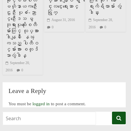
ခိုင္ၿဖိဳးပါတီ
ပ္အားဒါနျပဳ ရွ
ေတြ႔ဆံု၊ စာေ
ဗဟိုနာယကဦးေ
င္းလင္းေရးေဆာင္
ရးကိရိယာမ်ား လွဴ
ဌးဦး ပုဂံ-ေညာ
ရြက္
ဒါန္း
င္ဦးေဒသ မွ
August 31, 2016
September 28,
ဘုရားပုထိုးေစတီ
0
2016
0
မ်ားတြင္ လုပ္အား
ဒါနျပဳ ေနၾ
ကသည့္ ပါတီဝ
င္မ်ားအား စတုဒိ
သာလွဴဒါန္
September 20,
2016
0
Leave a Reply
You must be
logged in
to post a comment.