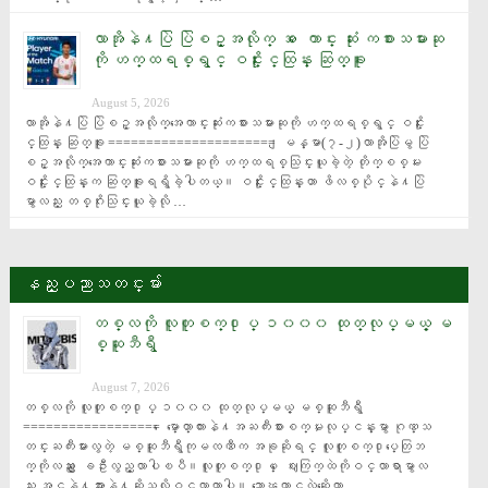
လာအိုနဲ႔ပြဲ ပြဲစဥ္အလိုက္ အ ေကာင္း ဆုံး ကစားသမားဆု
ကို ဟက္ထရစ္ရွင္ ဝင္းႏိုင္ထြန္း ဆြတ္ခူး
August 5, 2026
လာအိုနဲ႔ပြဲ ပြဲစဥ္အလိုက္အေကာင္းဆုံးကစားသမားဆုကို ဟက္ထရစ္ရွင္ ဝင္းႏို
င္ထြန္း ဆြတ္ခူး ====================== ျမန္မာ(၇-၂)လာအိုပြဲမွ ပြဲ
စဥ္အလိုက္အေကာင္းဆုံးကစားသမားဆုကို ဟက္ထရစ္သြင္းယူခဲ့တဲ့ တိုက္စစ္မႉး 
ဝင္းႏိုင္ထြန္းက ဆြတ္ခူးရရွိခဲ့ပါတယ္။ ဝင္းႏိုင္ထြန္းဟာ ဖိလစ္ပိုင္နဲ႔ပြဲ
မွာလည္း တစ္ဂိုးသြင္းယူခဲ့လို …
နည္းပညာသတင္းမ်ား
တစ္လကို လူတူစက္႐ုပ္ ၁၀၀၀ ထုတ္လုပ္မယ့္ မ
စ္ဆူဘီရွီ
August 7, 2026
တစ္လကို လူတူစက္႐ုပ္ ၁၀၀၀ ထုတ္လုပ္မယ့္ မစ္ဆူဘီရွီ 
================== ေမာ္ေတာ္ကားနဲ႔အႀကီးစားစက္မႈလုပ္ငန္းမွာ ဂုဏ္သ
တင္းႀကီးမားလွတဲ့ မစ္ဆူဘီရွီကုမၸဏီက အခုဆိုရင္ လူတူစက္႐ုပ္ေတြဘ
က္ကိုလည္း ေျခဦးလွည့္လာပါၿပီ။လူတူစက္႐ုပ္ ေဈးကြက္ထဲကိုဝင္လာရာမွာလ
ည္း အင္နဲ႔အားနဲ႔ဆိုသလိုဝင္လာတာပါ။ ဘာေၾကာင့္လဲဆိုေတာ့ …