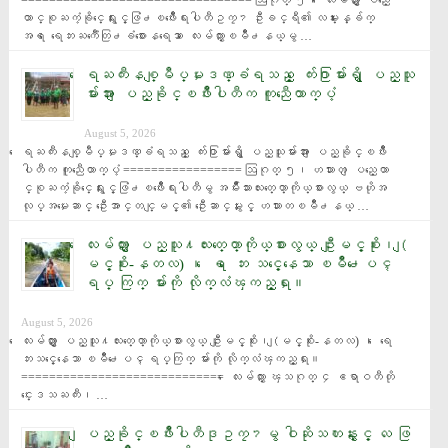
================================= ဩဂုတ္ ၅၊ ေလးမ်က္ႏွာ ျပည္ေ
ထာင္စုႀကံ့ခိုင္ေရးႏွင့္ဖြံ႕ၿဖိဳးေရးပါတီဥကၠ႒ ဦးခင္ရီ၏ လမ္းၫႊန္ခ်က္
အရ ေရေဘးႀကဳံေတြ႕ခံစားေနရေသာ ေလးမ်က္ႏွာၿမိဳ႕နယ္မွ …
ေရႀကီးနစ္ျမဳပ္မႈဒဏ္ခံရသည့္ ေက်း႐ြာမ်ားရွိ ျပည္သူ
မ်ားအား ျပည္ခိုင္ၿဖိဳးပါတီက ကူညီေထာက္ပံ့
August 5, 2026
ေရႀကီးနစ္ျမဳပ္မႈဒဏ္ခံရသည့္ ေက်း႐ြာမ်ားရွိ ျပည္သူမ်ားအား ျပည္ခိုင္ၿဖိဳး
ပါတီက ကူညီေထာက္ပံ့ ================= ဩဂုတ္ ၅၊ ဟသၤာတ ျပည္ေထာ
င္စုႀကံ့ခိုင္ေရးႏွင့္ဖြံ႕ၿဖိဳးေရးပါတီမွ အမ်ိဳးသားလႊတ္ေတာ္ကိုယ္စားလွယ္ ဗဟိုအ
လုပ္အမႈေဆာင္ ဦးေအာင္တင္ျမင့္၏ ဦးေဆာင္မႈႏွင့္ ဟသၤာတၿမိဳ႕နယ္ …
ေလးမ်က္ႏွာ ျပည္သူ႔လႊတ္ေတာ္ကိုယ္စားလွယ္ ဦးျမင့္စိုး၊ (ျ
မင့္စိုး-နတလ) ၊ ေရ ေဘး သင့္ေနေသာ ၿမိဳ႕ေပၚ
ရပ္ ကြက္ မ်ားကို လိုက္လံၾကည့္ရႈ။
August 5, 2026
ေလးမ်က္ႏွာ ျပည္သူ႔လႊတ္ေတာ္ကိုယ္စားလွယ္ ဦးျမင့္စိုး၊ (ျမင့္စိုး-နတလ) ၊ ေရေ
ဘးသင့္ေနေသာ ၿမိဳ႕ေပၚ ရပ္ကြက္ မ်ားကို လိုက္လံၾကည့္ရႈ။ 
============================= ေလးမ်က္ႏွာ ၾသဂုတ္ ၄ ဧရာဝတီတို
င္းေဒသႀကီး၊ …
ျပည္ခိုင္ၿဖိဳးပါတီဒုဥကၠ႒မွ ဝါဆိုသကၤန္းႏွင့္ လႉ ဖြ