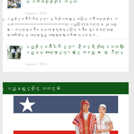
ယ္ ဝတၳဳအစုစုတို႔ ကပ္လႉ
August 5, 2026
ျပည္ခိုင္ၿဖိဳးပါတီဒုဥကၠ႒မွ ဝါဆိုသကၤန္းႏွင့္ လႉဖြယ္ ဝတၳဳအစုစုတို႔ က
ပ္လႉ ========================= (ျပည္တြင္း)ၾသဂုတ္ ၄ ေနျပည္ေ
တာ္ ၊တပ္ကုန္းၿမိဳ႕နယ္ အေနာ္ရထာရပ္ကြက္ ၿမိဳ႕ေရွ႕စႏၵာ႐ုံဘုန္းေ
တာ္ႀကီးေက်ာင္းမွ သက္ေတာ္ရွည္ ဆရာေတာ္ဘုရားႀကီးအား ၾသဂုတ္လ …
ျပည္ခိုင္ၿဖိဳးပါတီ ဥကၠ႒ ဦးခင္ရီ တိုင္းေဒသႀကီး/ျ
ပည္နယ္ လႊတ္ေတာ္ဥကၠ႒မ်ားႏွင့္ အစည္း အ ေဝး ျပဳလုပ္
August 3, 2026
ျပည္နယ္ႏွင့္တိုင္း သတင္းမ်ား