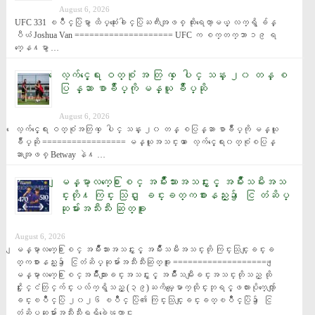
August 6, 2026
UFC 331 ၿပိဳင္ပြဲမွာ ထိပ္ဆုံးေခါင္ပြဲႀကီးအျဖစ္ ထိုးရေတာ့မယ့္ လက္ရွိ ခ်န္
ပီယံ ‌Joshua Van ==================== UFC က စက္တက္ဘာ ၁၉ ရ
က္ေန႔မွာ …
ေလ့က်င့္ေရး ဝတ္စုံ အ တြ က္ ေပါင္ သန္း ၂၀ တန္ စ
ပြ န္ဆာ စာခ်ဳပ္ကို မန္ယူ ခ်ဳပ္ဆို
August 6, 2026
ေလ့က်င့္ေရး ဝတ္စုံအတြက္ ေပါင္ သန္း ၂၀ တန္ စပြန္ဆာ စာခ်ဳပ္ကို မန္ယူ 
ခ်ဳပ္ဆို ================= မန္ယူအသင္းဟာ ေလ့က်င့္ေရး၀တ္စုံစပြန္
ဆာအျဖစ္ Betway နဲ႔ …
ျမန္မာ့လက္ေ႐ြးစင္ အမ်ိဳးသားအသင္းႏွင့္ အမ်ိဳးသမီးအသ
င္းတို႔ ကြင္း သြင္း ျခင္းခတ္ကစားနည္း၌ ေငြ တံဆိပ္
ဆုမ်ားအသီးသီး ဆြတ္ခူး
August 6, 2026
ျမန္မာ့လက္ေ႐ြးစင္ အမ်ိဳးသားအသင္းႏွင့္ အမ်ိဳးသမီးအသင္းတို ကြင္းသြင္းျခင္းခ
တ္ကစားနည္း၌ ေငြတံဆိပ္ဆုမ်ားအသီးသီးဆြတ္ခူး ==================== ျ
မန္မာ့လက္ေ႐ြးစင္အမ်ိဳးသားျခင္းအသင္းႏွင့္ အမ်ိဳးသမီးျခင္းအသင္းတိုသည္ ထို
င္းႏိုင္ငံတြင္က်င္းပလ်က္ရွိသည့္ (၃၉)ႀကိမ္ေျမာက္ထိုင္းဘုရင့္ဖလားပိုက္ေက်ာ္ျ
ခင္းၿပိဳင္ပြဲ ၂၀၂၆ ၿပိဳင္ ပြဲ၏ ကြင္းသြင္းျခင္းခတ္ၿပိဳင္ပြဲ၌ ေငြ
တံဆိပ္ဆုမ်ားအသီးသီးရရွိခဲ့ေၾကာင္း …