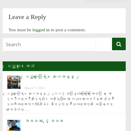
Leave a Reply
You must be
logged in
to post a comment.
ျပည္သူ႔အသံ
ျပည္သူေတြရဲ႕ ဆႏၵအမွန္ ၂
March 7, 2023
ျပည္သူေတြရဲ႕ ဆႏၵအမွန္ ၂ ၂၀၁၅ အလြန္ အေထြေထြေ႐ြးေကာက္ပြဲ မွ ေသာ
င္ၿပိဳကမ္းၿပိဳအႏိုင္ရလို႔ အစိုးရဖြဲ႕ေတာ့ တပ္မေတာ္အၿငိမ္းစား ဗိုလ္ခ်ဳ
ပ္ႀကီးတစ္ေယာက္က NLDနဲ႔ နီးစပ္တဲ့ ပုဂၢိဳလ္တစ္ေယာက္ကို ေမးခြန္းတစ္
ခုေမးခဲ့တယ္.. …
အဓမၼ ႏွင့္ ဓမၼ