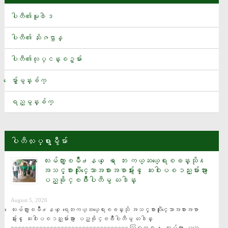
UFC 331 ၿပိဳင္ ပြဲ မွာ ထိပ္ဆုံးေခါင္ ပြဲ ႀကီးအျဖစ္ ထိုး ရ ေတာ့ မယ့္ လက္ရွိ
ခ်န္ပီယံ ‌Joshua Van
ပါတီ၏မူ၀ါဒ
ယြမ္ ၂၀၀၀ တန္ က်န္းမာေရး လက္ စြပ္ Casio မိတ္ဆက္
ပါတီ၏ သႏိၷဌာန္
ႏိုင္ငံေတာ္သမၼတ ထိုင္းႏိုင္ငံသို႔ ေရာက္ရွိ
ပါတီ၏လုပ္ငန္းစဥ္မ်ား
ေလ့က်င့္ေရး ဝတ္စုံ အ တြ က္ ေပါင္ သန္း ၂၀ တန္ စ ပြ န္ဆာ စာခ်ဳပ္ကို မ
န္ယူ ခ်ဳပ္ဆို
ေမွ်ာ္မွန္းခ်က္
ျမန္မာ့လက္ေ႐ြးစင္ အမ်ိဳးသားအသင္းႏွင့္ အမ်ိဳးသမီးအသင္းတို႔ ကြင္း သြင္း ျခ
ရည္မွန္းခ်က္
င္းခတ္ကစားနည္း၌ ေငြ တံဆိပ္ဆုမ်ားအသီးသီး ဆြတ္ခူး
ေလးမ်က္ႏွာၿမိဳ႕နယ္ ေရ ေဘး ကယ္ဆယ္ေရးစခန္းသို႔ အသင့္စားသုံးႏိုင္ေသာအစား
အစာမ်ားႏွင့္ ေဆးဝါးပစၥည္းမ်ားအား ျပည္ခိုင္ၿဖိဳးပါတီမွ လႉဒါန္း
ပါတီလႈပ္ရွားမွဳမ်ား
ေရႀကီးနစ္ျမဳပ္မႈဒဏ္ခံရသည့္ ေက်း႐ြာမ်ားရွိ ျပည္သူမ်ားအား ျပည္ခိုင္ၿဖိဳး
ေလးမ်က္ႏွာၿမိဳ႕နယ္ ေရ ေဘး ကယ္ဆယ္ေရးစခန္းသို႔
ပါတီက ကူညီေထာက္ပံ့
အသင့္စားသုံးႏိုင္ေသာအစားအစာမ်ားႏွင့္ ေဆးဝါးပစၥည္းမ်ားအား ျ
ဒီယိုမန္ဒီကို ရီးယဲလ္မက္ဒရစ္အသင္း ေခၚယူ
ပည္ခိုင္ၿဖိဳးပါတီမွ လႉဒါန္း
August 5, 2026
ေလးမ်က္ႏွာၿမိဳ႕နယ္ ေရေဘးကယ္ဆယ္ေရးစခန္းသို အသင့္စားသုံးႏိုင္ေသာအစားအစာ
မ်ားႏွင့္ ေဆးဝါးပစၥည္းမ်ားအား ျပည္ခိုင္ၿဖိဳးပါတီမွ လႉဒါန္း 