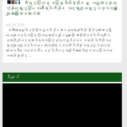
ကီးရပ္ကြက္မွ မယြန္းမီမီေဇာ္တုိ႔မွ ျပည္ေထာင္စုၾ
ကံ့ခုိင္ေရးႏွင့္ဖြံ႕ၿဖိဳးေရးပါတီသုိ႔ ဝင္ေရာက္ျခင္းႏွင့္ပတ္သက္၍ ​ေျ
ပာျကားသြား​ေသာစကားသံမ်ား
July 26, 2018
  အမ်ဳိးသားေရးမူဝါဒကိုဦးတည္ၿပီး ဒို႔တာဝန္အေရးသံုးပါးကို ဦးထိပ္ထားေဆာင္ရြ
က္ေနတာျဖစ္တဲ့အတြက္ ကြၽန္ေတာ္တို႔လိုျပည္သူေတြ အားကိုးထိုက္တဲ့ပါတီႀကီးျဖ
စ္တာကို သိျမင္ၾကားသိရတဲ့အတြက္ ယံုၾကည္စိတ္နဲ႔ အခုလို ပါတီကိုဝင္ေ
ရာက္လာျခင္းျဖစ္ပါတယ္​။ မႏၲေလးတိုင္းေဒသႀကီး ပါတီ႐ံုးခန္းမ၌က်င္းပေသာ 
မႏၲေလးၿမိဳ႕ေပၚေလးၿမိဳ႕နယ္ ပါတီဝင္အဆုိျပဳလႊာစုေပါင္းေပးအပ္ပြဲအခမ္း
အနားကုိ ဇူလိုင္ …
သီချင်း