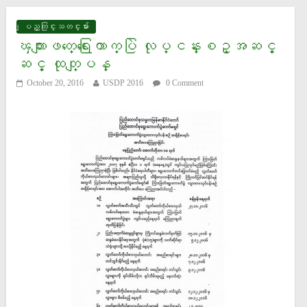
ျပည္တြင္းသတင္းမ်ား
ၾကားျဖတ္ေရြးေကာက္ပဲြ လုပ္ငန္းစဥ္အဆင့္
ဆင့္ ထုတ္ျပန္
October 20, 2016
USDP 2016
0 Comment