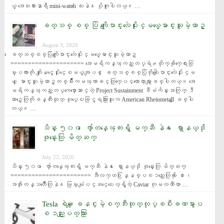
ယ့္ အေသးစားနာရီ mini-watch ေလးနဲ႔ ပိုတူပါတယ္။ …
ေခတ္သစ္ စစ္ ပြဲ ကိုေျပာင္းလဲေပးႏိုင္မယ့္ေမာင္းသူမဲ့ယာဥ္
August 3, 2026
ေခတ္သစ္စစ္ပြဲကိုေျပာင္းလဲေပးႏိုင္မယ့္ေမာင္းသူမဲ့ယာဥ္ 
===================== အေမရိကန္ၾကည္းတပ္ရဲ႕တိုက္ခိုက္ေရးစြ
မ္းပကားကို တိုးျမႇင့္ေပးႏိုင္ေစမယ့္အျပင္ ေခတ္သစ္စစ္ပြဲကိုပါေျပာင္းလဲေပးႏိုင္မ
ယ့္ ေမာင္းသူမဲ့ယာဥ္တစ္မ်ိဳးကမၾကာခင္ထြက္ေပၚလာေတာ့မွာျဖစ္ပါတယ္။ အေ
မရိကန္ၾကည္းတပ္ကေဖာ္ေဆာင္တဲ့ Project Sustainment စီမံကိန္းအတြက္ ဒီ
ယာဥ္ေတြကိုဖန္တီးထုတ္ လုပ္ေပးခြင့္ရသြားသူက American Rheinmetall ျဖစ္ပါ
တယ္။ …
သိန္း ၅၀၀ ေက်ာ္တန္ေၾကးရွိ မက္ဆီ နဲ႔ ေရာ္နယ္ဒို
ဖုန္းေတြ မိတ္ဆက္
July 22, 2026
သိန္း ၅၀၀ ေက်ာ္တန္ေၾကးရွိ မက္ဆီ နဲ႔ ေရာ္နယ္ဒို ဖုန္းေတြ မိတ္ဆက္ 
======================= အီလက္ထ႐ြန္နစ္ပစၥည္းေတြကို ေ႐ႊ၊ 
အဖိုးတန္သတၱဳေတြနဲ႔ မြမ္းမံျပင္ဆင္ေပးေလ့ရွိတဲ့ Caviar ကုမၸဏီဟာ …
Tesla ရဲ႕‌ေျခနင္းမဲ့စက္ဘီးထုတ္လုပ္ၿပီးခဏမွာပ
စၥည္းျပတ္သြား