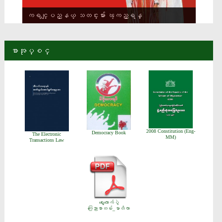
ကရင္ျပည္နယ္ သတင္းမ်ား ၾကည့္ရန္
စာအုပ္စင္
2008 Constitution (Eng-
Democracy Book
The Electronic
MM)
Transactions Law
ရွေးကောက်ပွဲ
ကြေညာစာတမ်း_မာတိကာ