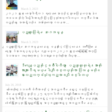
March 3, 2023
၂၀၂၁ ခုႏွစ္ ေဖေဖာ္ဝါရီလ ၁ ရက္ေန႔ေနာက္ပိုင္း လူမႈကြန္ယက္မွာ နဲ႔ 
အဓမၼ ဆိုတဲ့ ပါဠိေဝါဟာရကို တြင္တြင္သုံးလာၾကပါတယ္။ တစ္ခ်ိဳ႕လဲနား
လည္လို႔ ေျပာတာရွိသလို႔ အမ်ားစုကေတာ့ ဂဃနဏ …
ျပည္သူေတြရဲ႕ ဆႏၵအမွန္
March 3, 2023
ျပည္သူေတြရဲ႕ ဆႏၵအမွန္ ယေန႔ ျမန္မာႏိုင္ငံတြင္ ယေန႔ ႀကဳံေတြ႕ေန
ရေသာ ျပႆနာအရပ္ရပ္ရဲ႕ ဇစ္ျမစ္က ၂၀၂၀ ခုႏွစ္ အေထြေထြေ႐ြးေကာက္ပြဲ 
မဲသမာမႈ။ ဘယ္ေလာက္ေတာင္ မဲသမာမႈျဖစ္လဲဆိုေတာ့ သိပ္ေတာ့ …
ဒီကေန့ျပည္ခုိင္ၿဖိဳးပါတီဟာ ျပည္သူလူထုရဲ႔အားကိုး
အားထားျပဳရမယ္႕ပါတီျဖစ္တယ္ဆိုတာ ကြၽန္မတို႔
နားလည္လက္ခံယုံၾကည္လာၿပီျဖစ္ပါတယ္
July 26, 2018
  မႏၲေလးတိုင္းေဒသႀကီး မိတီၴလာခ႐ိုင္ သာစည္ၿမိဳ႕နယ္ႏွင့္ ဝမ္းတြင္းၿ
မိဳ႕နယ္မ်ားတြင္ ဇူလိုင္ ၂၅ ရက္က ပါတီဝင္အဆိုျပဳလႊာေပးအပ္ပြဲမ်ားက်င္း
ပခဲ့ရာ ပါတီသို႔ဝင္ေရာက္ျခင္းႏွင့္ပတ္သက္၍ ဝမ္းတြင္းၿမိဳ႕နယ္ ဘုရားျ
ဖဴေက်းရြာအုပ္စု ရြာရွည္ေက်းရြာမွ ေမာင္စည္သူေအာင္ႏွင့္ သာစည္ၿမိဳ႕နယ္ …