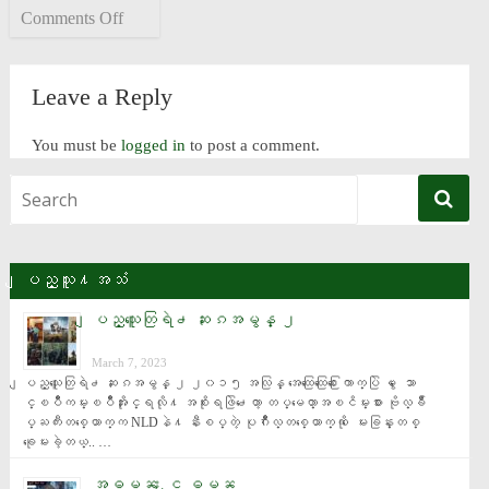
Comments Off
Leave a Reply
You must be
logged in
to post a comment.
ျပည္သူ႔အသံ
ျပည္သူေတြရဲ႕ ဆႏၵအမွန္ ၂
March 7, 2023
ျပည္သူေတြရဲ႕ ဆႏၵအမွန္ ၂ ၂၀၁၅ အလြန္ အေထြေထြေ႐ြးေကာက္ပြဲ မွ ေသာ
င္ၿပိဳကမ္းၿပိဳအႏိုင္ရလို႔ အစိုးရဖြဲ႕ေတာ့ တပ္မေတာ္အၿငိမ္းစား ဗိုလ္ခ်ဳ
ပ္ႀကီးတစ္ေယာက္က NLDနဲ႔ နီးစပ္တဲ့ ပုဂၢိဳလ္တစ္ေယာက္ကို ေမးခြန္းတစ္
ခုေမးခဲ့တယ္.. …
အဓမၼ ႏွင့္ ဓမၼ