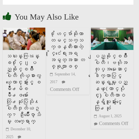
You May Also Like
႐ိုဟင္ဂ်ာဆိုတာ
တမင္သက္သ
က္ဖန္တီးထားတဲ့
ႏိုင္ငံေရးအရ
သဃၤန္းကြၽန္း
ျပည္ခိုင္ၿဖိဳး
အမွတ္အသား တ
ခ႐ိုင္၊ ျပ
ပါတီ၊ဗဟိုအ
စ္ခုသာျဖစ္
ည္ခိုင္ၿဖိဳး
လုပ္အမႈေဆာင္
September 14,
ပါတီ ကိုယ္စားလွ
ေဒါက္တာပြင့္
ယ္ေလာင္းမ်ားႏွင့္ ၿ
ဆန္းရွမ္းျပည္
2017
မိဳ႕မိၿ
နယ္(ေတာင္ပို
Comments Off
မိဳ႕ဖမ်ားေ
င္း) ပါတီတာဝ
တြ႕ဆုံပြဲသို႔
န္ရွိသူမ်ားႏွင့္ေ
ပါတီဒုတိယဥ
တြ႕ဆုံ
ကၠ႒ ဦးမ်ိဳးေဇာ္သိ
August 1, 2025
မ္း တက္ေရာက္
Comments Off
December 10,
2025