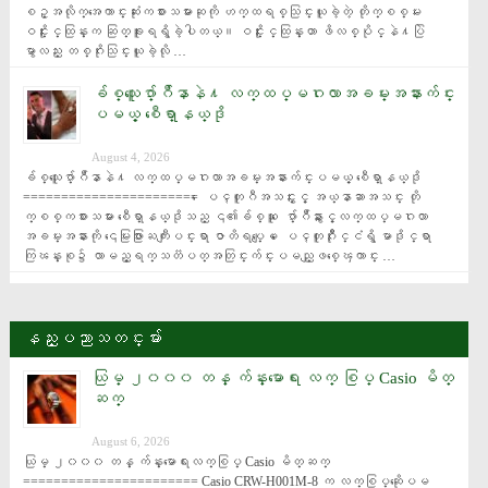
စဥ္အလိုက္အေကာင္းဆုံးကစားသမားဆုကို ဟက္ထရစ္သြင္းယူခဲ့တဲ့ တိုက္စစ္မႉး 
ဝင္းႏိုင္ထြန္းက ဆြတ္ခူးရရွိခဲ့ပါတယ္။ ဝင္းႏိုင္ထြန္းဟာ ဖိလစ္ပိုင္နဲ႔ပြဲ
မွာလည္း တစ္ဂိုးသြင္းယူခဲ့လို …
ခ်စ္သူေဂ်ာ္ဂ်ီနာနဲ႔ လက္ထပ္မဂၤလာအခမ္းအနားက်င္း
ပမယ့္ စီေရာ္နယ္ဒို
August 4, 2026
ခ်စ္သူေဂ်ာ္ဂ်ီနာနဲ႔ လက္ထပ္မဂၤလာအခမ္းအနားက်င္းပမယ့္ စီေရာ္နယ္ဒို 
======================= ေပၚတူဂီအသင္းႏွင့္ အယ္နာဆာအသင္း တို
က္စစ္ကစားသမား စီေရာ္နယ္ဒိုသည္ ၎၏ခ်စ္သူ ေဂ်ာ္ဂ်ီနာႏွင့္လက္ထပ္မဂၤလာ
အခမ္းအနားကို ၎ေမြးဖြားႀကီးျပင္းရာ ဇာတိရပ္ေျမ ေပၚတူဂီႏိုင္ငံရွိ မာဒိုင္ရာ
ကြၽန္းစု၌ လာမည့္ရက္သတၱပတ္အတြင္းက်င္းပမည္ျဖစ္ေၾကာင္း …
နည္းပညာသတင္းမ်ား
ယြမ္ ၂၀၀၀ တန္ က်န္းမာေရး လက္ စြပ္ Casio မိတ္
ဆက္
August 6, 2026
ယြမ္ ၂၀၀၀ တန္ က်န္းမာေရးလက္စြပ္ Casio မိတ္ဆက္ 
======================= Casio CRW-H001M-8 က လက္စြပ္ဆိုေပမ