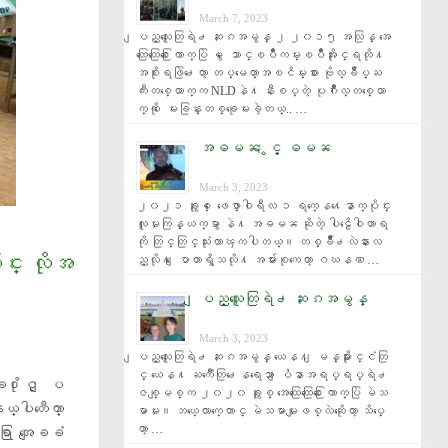
March 7, 2023
ျပည္သူေတြရဲ႕ ဆႏၵအမွန္ ၂ ၂၀၁၅ အလြန္ အေ
ထြေထြေ႐ြးေကာက္ပြဲ မွ ေသာင္ၿပိဳကမ္းၿပိဳအႏိုင္ရလို႔ 
အစိုးရဖြဲ႕ေတာ့ တပ္မေတာ္အၿငိမ္းစား ဗိုလ္ခ်ဳပ္ႀ
ကီးတစ္ေယာက္က NLDနဲ႔ နီးစပ္တဲ့ ပုဂၢိဳလ္တစ္ေယာ
က္ကို ေမးခြန္းတစ္ခုေမးခဲ့တယ္.. …
အဓမၼ ႏွင့္ ဓမၼ
March 3, 2023
၂၀၂၁ ခုႏွစ္ ေဖေဖာ္ဝါရီလ ၁ ရက္ေန႔ေနာက္ပိုင္း 
လူမႈကြန္ယက္မွာ နဲ႔ အဓမၼ ဆိုတဲ့ ပါဠိေဝါဟာရ
ကို တြင္တြင္သုံးလာၾကပါတယ္။ တစ္ခ်ိဳ႕လဲနားလ
င္း လိုအ
ည္လို႔ ေျပာတာရွိသလို႔ အမ်ားစုကေတာ့ ဂဃနဏ …
ျပည္သူေတြရဲ႕ ဆႏၵအမွန္
March 3, 2023
ျပည္သူေတြရဲ႕ ဆႏၵအမွန္ ယေန႔ ျမန္မာႏိုင္ငံတြ
င္ ယေန႔ ႀကဳံေတြ႕ေနရေသာ ျပႆနာအရပ္ရပ္ရဲ႕ 
္ခ႐ိုင္ ျပ
ဇစ္ျမစ္က ၂၀၂၀ ခုႏွစ္ အေထြေထြေ႐ြးေကာက္ပြဲ မဲသ
နယ္ပါတီေကာ္
မာမႈ။ ဘယ္ေလာက္ေတာင္ မဲသမာမႈျဖစ္လဲဆိုေတာ့ သိပ္ေ
တာ့ …
ြာ အေျခခံ