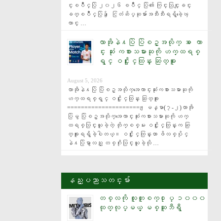
င္းၿပိဳင္ပြဲ ၂၀၂၆ ၿပိဳင္ ပြဲ၏ ကြင္းသြင္းျခင္း
ခတ္ၿပိဳင္ပြဲ၌ ေငြတံဆိပ္ဆုမ်ားအသီးသီးရရွိခဲ့ေၾ
ကာင္း …
လာအိုနဲ႔ပြဲ ပြဲစဥ္အလိုက္ အ ေကာ
င္း ဆုံး ကစားသမားဆုကို ဟက္ထရစ္
ရွင္ ဝင္းႏိုင္ထြန္း ဆြတ္ခူး
August 5, 2026
လာအိုနဲ႔ပြဲ ပြဲစဥ္အလိုက္အေကာင္းဆုံးကစားသမားဆုကို 
ဟက္ထရစ္ရွင္ ဝင္းႏိုင္ထြန္း ဆြတ္ခူး 
====================== ျမန္မာ(၇-၂)လာအို
ပြဲမွ ပြဲစဥ္အလိုက္အေကာင္းဆုံးကစားသမားဆုကို ဟက္
ထရစ္သြင္းယူခဲ့တဲ့ တိုက္စစ္မႉး ဝင္းႏိုင္ထြန္းက ဆြ
တ္ခူးရရွိခဲ့ပါတယ္။ ဝင္းႏိုင္ထြန္းဟာ ဖိလစ္ပိုင္
နဲ႔ပြဲမွာလည္း တစ္ဂိုးသြင္းယူခဲ့လို …
နည္းပညာသတင္းမ်ား
တစ္လကို လူတူစက္႐ုပ္ ၁၀၀၀
ထုတ္လုပ္မယ့္ မစ္ဆူဘီရွီ