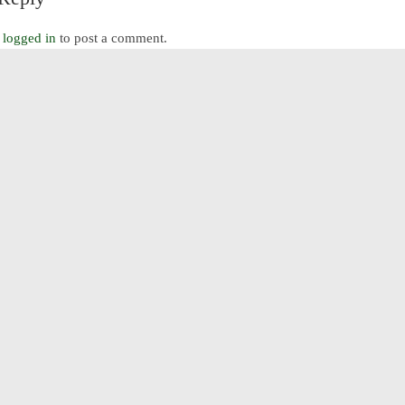
e
logged in
to post a comment.