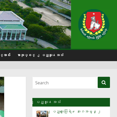
္တာဗ်ဴး
စာအုပ္စင္
ျပည္သူ႔အသံ
ျပည္သူ႔အသံ
ျပည္သူေတြရဲ႕ ဆႏၵအမွန္ ၂