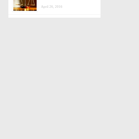
April 26, 2016