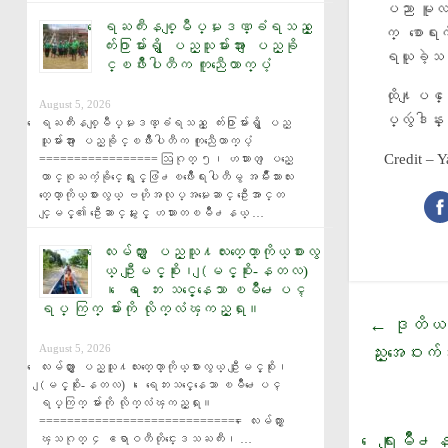
ပညာ မူလတန္
ေရႀကီးနစ္ျမဳပ္မႈဒဏ္ခံရသည့္ ေ
က္ စာေရးက
က်း႐ြာမ်ားရွိ ျပည္သူမ်ားအား ျပည္ခို
ရယူခဲ့သ
င္ၿဖိဳးပါတီက ကူညီေထာက္ပံ့
ထို႔ျပင္
August 5, 2026
ပ္လွဴဒါန္
ေရႀကီးနစ္ျမဳပ္မႈဒဏ္ခံရသည့္ ေက်း႐ြာမ်ားရွိ ျပည္
သူမ်ားအား ျပည္ခိုင္ၿဖိဳးပါတီက ကူညီေထာက္ပံ့ 
Credit – 
================= ဩဂုတ္ ၅၊ ဟသၤာတ ျပည္ေ
ထာင္စုႀကံ့ခိုင္ေရးႏွင့္ဖြံ႕ၿဖိဳးေရးပါတီမွ အမ်ိဳးသားလႊ
တ္ေတာ္ကိုယ္စားလွယ္ ဗဟိုအလုပ္အမႈေဆာင္ ဦးေအာင္တ
င္ျမင့္၏ ဦးေဆာင္မႈႏွင့္ ဟသၤာတၿမိဳ႕နယ္ …
ေလးမ်က္ႏွာ ျပည္သူ႔လႊတ္ေတာ္ကိုယ္စားလွ
ယ္ ဦးျမင့္စိုး၊ (ျမင့္စိုး-နတလ)
၊ ေရ ေဘး သင့္ေနေသာ ၿမိဳ႕ေပၚ
ရပ္ ကြက္ မ်ားကို လိုက္လံၾကည့္ရႈ။
ဒုတိယအ
←
August 5, 2026
ည္းအေဝးက်
ေလးမ်က္ႏွာ ျပည္သူ႔လႊတ္ေတာ္ကိုယ္စားလွယ္ ဦးျမင့္စိုး၊ 
(ျမင့္စိုး-နတလ) ၊ ေရေဘးသင့္ေနေသာ ၿမိဳ႕ေပၚ 
ရပ္ကြက္ မ်ားကို လိုက္လံၾကည့္ရႈ။ 
============================= ေလးမ်က္ႏွာ 
ေရးျမဳိ႕
ၾသဂုတ္ ၄ ဧရာဝတီတိုင္းေဒသႀကီး၊ …