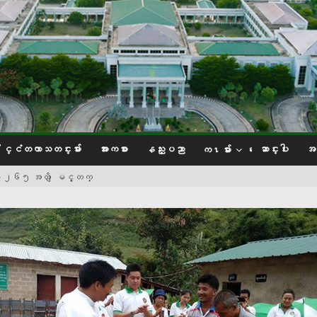
ႏိုင္ငံတကာသတင္းမ်ား
အားကစား
နည္းပညာ
ေဆာင္းပါး
အင
က႑မ်ား
၀ မွ ၂၆၅ အထိ ျမင့္တက္
ဆူဘီရွီ
န္ပီယံ ‌Joshua Van
်ဳပ္ဆို
ခတ္ကစားနည္း၌ ေငြ တံဆိပ္ဆုမ်ားအသီးသီး ဆြတ္ခူး