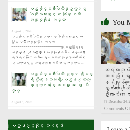
ျပည္ခိုင္ၿဖိဳးပါတီဒုဥကၠ႒မွ
ဝါဆိုသကၤန္းႏွင့္ လႉ ဖြယ္ ဝတၳဳ
အစုစုတို႔ ကပ္လႉ
You 
August 5, 2026
ျပည္ခိုင္ၿဖိဳးပါတီဒုဥကၠ႒မွ ဝါဆိုသကၤန္းႏွင့္ လႉ
ဖြယ္ ဝတၳဳအစုစုတို႔ ကပ္လႉ 
========================= (ျပည္တြင္း)ၾ
သဂုတ္ ၄ ေနျပည္ေတာ္ ၊တပ္ကုန္းၿမိဳ႕နယ္ အေနာ္
ရထာရပ္ကြက္ ၿမိဳ႕ေရွ႕စႏၵာ႐ုံဘုန္းေတာ္ႀကီးေက်ာင္း
မွ သက္ေတာ္ရွည္ ဆရာေတာ္ဘုရားႀကီးအား ၾသဂုတ္လ …
ထရံကာအုပ်
ျပည္ခိုင္ၿဖိဳးပါတီ ဥကၠ႒ ဦးခင္
သာစည်၊ရွာ
ရီ တိုင္းေဒသႀကီး/ျပည္နယ္ လႊတ္ေ
နန်ချွန်ကျေးရွ
တာ္ဥကၠ႒မ်ားႏွင့္ အစည္း အ ေဝး ျပဳ
လွှတ်တော်ကိုယ
လုပ္
ဦးသောင်းအေး သွ
December 24, 
August 3, 2026
Comments Of
ျပည္နယ္ႏွင့္တိုင္း သတင္းမ်ား
Leave a