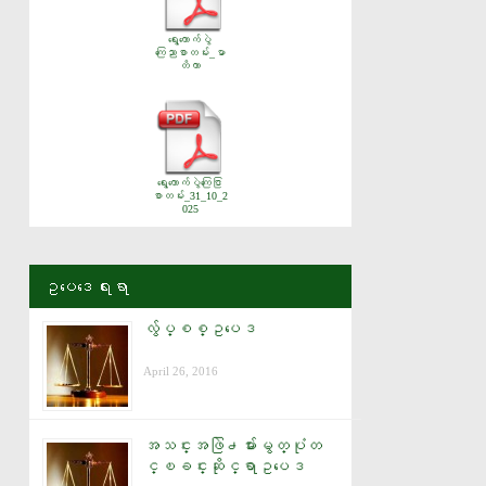
ရွေးကောက်ပွဲ
ကြေညာစာတမ်း_မာ
တိကာ
ရွေးကောက်ပွဲကြေငြာ
စာတမ်း_31_10_2
025
ဥပေဒေရးရာ
လွ်ပ္စစ္ဥပေဒ
April 26, 2016
အသင္းအဖြဲ႕မ်ားမွတ္ပုံတ
င္ၿခင္းဆိုင္ရာဥပေဒ