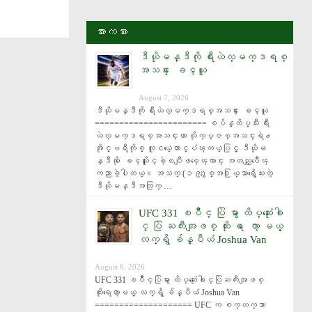
အားကစား
ဒီယိုမန္ဒီကို ရီးယဲလ္မက္ဒရစ္
အသင္း ေခၚယူ
August 7, 2026
ဒီယိုမန္ဒီကို ရီးယဲလ္မက္ဒရစ္အသင္း ေခၚယူ 
======================= စပိန္ထိပ္သီး ရီး
ယဲလ္မက္ဒရစ္အသင္းဟာ လိုက္ပ္ဇစ္အသင္းရဲ႕ 
အိုင္ဗရီကိုစ္ လူငယ္ေတာင္ပံၾကယ္ပြင့္ ဒီယိုမ
န္ဒီကို ေခၚယူႏိုင္ခဲ့ၿပီျဖစ္ေၾကာင္း အတည္ျပဳေၾ
ကညာခဲ့ပါတယ္။ အသက္ (၁၉)ႏွစ္အ႐ြယ္သာရွိေသးတဲ့ 
ဒီယိုမန္ဒီအတြက္ …
UFC 331 ၿပိဳင္ ပြဲ မွာ ထိပ္ဆုံးေခါ
င္ ပြဲ ႀကီးအျဖစ္ ထိုး ရ ေတာ့ မယ့္
လက္ရွိ ခ်န္ပီယံ ‌Joshua Van
August 6, 2026
UFC 331 ၿပိဳင္ပြဲမွာ ထိပ္ဆုံးေခါင္ပြဲႀကီးအျဖစ္ 
ထိုးရေတာ့မယ့္ လက္ရွိ ခ်န္ပီယံ ‌Joshua Van 
==================== UFC က စက္တက္ဘာ 