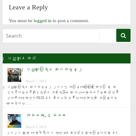
Leave a Reply
You must be
logged in
to post a comment.
ျပည္သူ႔အသံ
ျပည္သူေတြရဲ႕ ဆႏၵအမွန္ ၂
March 7, 2023
ျပည္သူေတြရဲ႕ ဆႏၵအမွန္ ၂ ၂၀၁၅ အလြန္ အေထြေထြေ႐ြးေကာက္ပြဲ မွ ေသာ
င္ၿပိဳကမ္းၿပိဳအႏိုင္ရလို႔ အစိုးရဖြဲ႕ေတာ့ တပ္မေတာ္အၿငိမ္းစား ဗိုလ္ခ်ဳ
ပ္ႀကီးတစ္ေယာက္က NLDနဲ႔ နီးစပ္တဲ့ ပုဂၢိဳလ္တစ္ေယာက္ကို ေမးခြန္းတစ္
ခုေမးခဲ့တယ္.. …
အဓမၼ ႏွင့္ ဓမၼ
March 3, 2023
၂၀၂၁ ခုႏွစ္ ေဖေဖာ္ဝါရီလ ၁ ရက္ေန႔ေနာက္ပိုင္း လူမႈကြန္ယက္မွာ နဲ႔ 