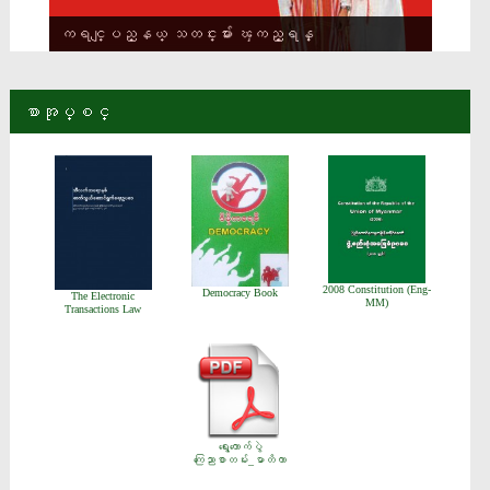
ကရင္ျပည္နယ္ သတင္းမ်ား ၾကည့္ရန္
စာအုပ္စင္
2008 Constitution (Eng-
Democracy Book
The Electronic
MM)
Transactions Law
ရွေးကောက်ပွဲ
ကြေညာစာတမ်း_မာတိကာ