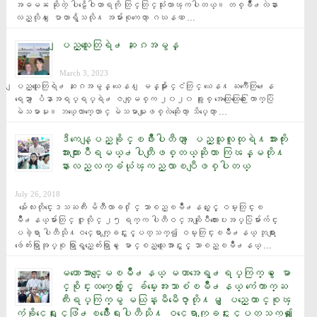
အဓမၼ ဆိုတဲ့ ပါဠိေဝါဟာရကို တြင္တြင္သုံးလာၾကပါတယ္။ တစ္ခ်ိဳ႕လဲနား
လည္လို႔ ေျပာတာရွိသလို႔ အမ်ားစုကေတာ့ ဂဃနဏ …
ျပည္သူေတြရဲ႕ ဆႏၵအမွန္
March 3, 2023
ျပည္သူေတြရဲ႕ ဆႏၵအမွန္ ယေန႔ ျမန္မာႏိုင္ငံတြင္ ယေန႔ ႀကဳံေတြ႕ေန
ရေသာ ျပႆနာအရပ္ရပ္ရဲ႕ ဇစ္ျမစ္က ၂၀၂၀ ခုႏွစ္ အေထြေထြေ႐ြးေကာက္ပြဲ 
မဲသမာမႈ။ ဘယ္ေလာက္ေတာင္ မဲသမာမႈျဖစ္လဲဆိုေတာ့ သိပ္ေတာ့ …
ဒီကေန့ျပည္ခုိင္ၿဖိဳးပါတီဟာ ျပည္သူလူထုရဲ႔အားကိုး
အားထားျပဳရမယ္႕ပါတီျဖစ္တယ္ဆိုတာ ကြၽန္မတို႔
နားလည္လက္ခံယုံၾကည္လာၿပီျဖစ္ပါတယ္
July 26, 2018
  မႏၲေလးတိုင္းေဒသႀကီး မိတီၴလာခ႐ိုင္ သာစည္ၿမိဳ႕နယ္ႏွင့္ ဝမ္းတြင္းၿ
မိဳ႕နယ္မ်ားတြင္ ဇူလိုင္ ၂၅ ရက္က ပါတီဝင္အဆိုျပဳလႊာေပးအပ္ပြဲမ်ားက်င္း
ပခဲ့ရာ ပါတီသို႔ဝင္ေရာက္ျခင္းႏွင့္ပတ္သက္၍ ဝမ္းတြင္းၿမိဳ႕နယ္ ဘုရားျ
ဖဴေက်းရြာအုပ္စု ရြာရွည္ေက်းရြာမွ ေမာင္စည္သူေအာင္ႏွင့္ သာစည္ၿမိဳ႕နယ္ …
မဟာေအာင္ေျမၿမိဳ႕နယ္ မဟာအေရွ႕ရပ္ကြက္မွ ေမာ
င္စုိင္းထက္ေက်ာ္ႏွင့္ ခ်မ္းေအးသာစံၿမိဳ႕နယ္ ကံေကာက္ႀ
ကီးရပ္ကြက္မွ မယြန္းမီမီေဇာ္တုိ႔မွ ျပည္ေထာင္စုၾ
ကံ့ခုိင္ေရးႏွင့္ဖြံ႕ၿဖိဳးေရးပါတီသုိ႔ ဝင္ေရာက္ျခင္းႏွင့္ပတ္သက္၍ ​ေျ