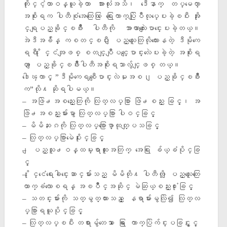
ကႏိုင္ငံ့တာဝန္ယူခဲ့တာ အားလံုးအသိ၊ ဒီေနာက္ တပ္မေတာ္
အစိုးရက ပါတီစံုအေထြေထြ ေရြးေကာက္ပြဲျပဳလုပ္ေပးခဲ့ၿပီး အႏို
င္ရျပည္ခိုင္ၿဖိဳး ပါတီကုိ အာဏာလႊဲေျပာင္းေပးခဲ့တယ္။
အဲဒီအခ်ိန္ ကစတင္ၿပီး ျပည္သူေတြလိုလားေနတဲ့ ဒီမိုကေ
ရစီ ႏိုင္ငံအျဖစ္ စတင္ျပဳျပင္ေျပာင္းလဲေပးခဲ့တဲ့ အစိုးရ
ဟာ ျပည္ခိုင္ၿဖိဳးပါတီအစိုးရသာလွ်င္ျဖစ္ တယ္။
ဒါေၾကာင့္ ”ဒီမိုကေရစီေျပာင္းလဲမႈအစ၊ ျပည္ခိုင္ၿဖိဳး
က”လို႔ ဆိုရပါမယ္။
– အဖြဲ႕အစည္းေတြကို လြတ္လပ္စြာ ဖြဲ႕စည္း ခြင့္၊ အ
ဖြဲ႕အစည္းမ်ားမွာ လြတ္လပ္စြာ ပါဝင္ခြင့္
– မိမိဆႏၵကို လြတ္လပ္စြာေဖာ္ထုတ္ျပသခြင့္
– လြတ္လပ္စြာမဲေပးႏိုင္ခြင့္
– ျပည္သူ႕ဝန္ထမ္းရာထူးအတြက္ အေရြး ခ်ယ္ခံပိုင္ခြ
င့္
– ႏိုင္ငံေရးေခါင္းေဆာင္မ်ားသည္ မိမိတို႔ ပါတီကို ျပည္သူေတြေ
ထာက္ခံလာေစရန္ အၿပိဳင္အဆိုင္ မဲဆြယ္စည္း႐ံုးခြင့္
– သတင္းမ်ားကို သတ္မွတ္ထားသည့္ ေနရာမ်ားမွလြဲ၍ လြတ္လ
ပ္စြာရယူပိုင္ခြင့္
– လြတ္လပ္ၿပီး တရားမွ်တေသာ ေရြး ေကာက္ပြဲက်င္းပခြင့္ႏွင့္