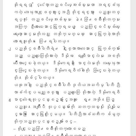
ဆိုရရင္ ႏိုင္ငံေတာ္တည္ၿငိမ္ေအးခ်မ္းမႈဟာ အရင္းခံၾ
ကတဲ့ အေၾကာင္းျဖစ္တာႏွင့္အညီ တိုင္းရင္းသား ျပည္သူတစ္
ရပ္လံုး တည္ၿငိမ္ေအးခ်မ္းမႈ နဲ႔ဖြံ႕ၿဖိဳးတိုးတက္မႈ
အတြက္ ဦးစားေပးေဆာင္ရြက္ရမယ့္ ျပည္တြင္းၿငိမ္းခ်မ္းေ
ရးေဖာ္ေဆာင္မႈကိုလည္း တစိုက္မတ္မတ္ ေဆာင္ရြက္ခဲ့တာကို
စာေရးသူတို႔ ေတြ႕ရပါတယ္။
ျပည္ခိုင္ၿဖိဳးပါတီရဲ႕ ငါးႏွစ္တာကာလေဆာင္ ရြက္ခ်က္မ်ား
သည္ ျပည္သူေတြလိုလားတဲ့ ဒီမုိက ေရစီေျပာင္းလဲမႈ အစကို
ပ်ဳိးေထာင္ေပးခဲ့တယ္။ ဒီမိုကေရစီ ေျပာင္းလဲမႈကို လမ္းေၾကာ
င္းဖြင့္ေပးခဲ့တယ္။ ဒီမိုကေရစီတံခါးကို ဖြင့္ေပးခဲ့တယ္
လို႔ ဆိုခ်င္ပါတယ္။
ယခုအခါ ျပည္ခုိင္ၿဖိဳးပါတီ ဒုတိယအႀကိမ္ ပါတီ ညီ
လာခံက်င္းပမည္ျဖစ္ရာ ျပည္သူေတြ လိုလားတဲ့ ဒီမိုကေရစီ
ေျပာင္းလဲေရးလုပ္ငန္းစဥ္မ်ားႏွင့္အတူ ေရွ႕အဖို႔တြင္ ျ
ပည္သူ႔အက်ဳိးျပဳ လုပ္ငန္းမ်ားကို ဆတက္ထမ္းပိုး ပိုမိုျမ
င့္မားစြာ ေဆာင္ရြက္ႏိုင္မယ္။ ပါတီညီလာခံႀကီးက ခ်မွတ္
လိုက္သည့္လုပ္ငန္းစဥ္မ်ားျဖင့္ –
– တိုင္းျပည္ဖြံ႕ၿဖိဳးတိုးတက္လာေစမည္
– ျပည္သူ႔ဘဝဖြံ႕ၿဖိဳးတိုးတက္လာေစမည္