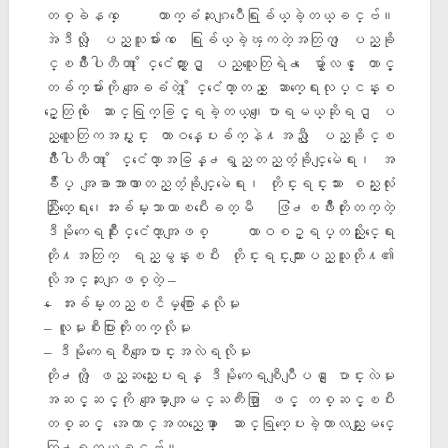
တစ္ခဲနက္ ေထာက္ခံဆႏၵျပဳေရြးခ်ယ္ခဲ့တယ္ခင္ဗ်။
အဲဒီလို ျပည္သူမ်ားက ေရြးခ်ယ္ခဲ့ၾကတဲ့အတြက္ ျပည္ခို
င္ၿဖိဳးပါတီဟာ ႏုိင္ငံေတာ္ႏွင့္ ျပည္သူေတြရဲ႕ ေမွ်ာ္လင့္ ေတာင့္
တခ်က္မ်ားကို အေျခခံတဲ့ ႏိုင္ငံေတာ္တည္ ေဆာက္ေရးလုပ္ငန္းစ
ဥ္ေတြကို ေဆာင္ရြက္ခြင့္ရခဲ့တယ္။ေျပာရမယ္ဆိုရင္ ျပ
ည္သူေတြကအပ္ႏွင္း တာဝန္ေပးခ်က္နဲ႔အညီ ျပည္ခိုင္ၿ
ဖိဳးပါတီဟာ ႏုိင္ငံေတာ္အဓြန္႕ရွည္တည္တံ့ခိုင္ျမဲေရး၊ အ
ခ်ဳပ္ အျခာအာဏာတည္တံ့ခိုင္ျမဲေရး၊ တိုင္းရင္းသား စည္းလံုး
ညီၫြတ္ေရး၊ေအးခ်မ္းသာယာၿပီးေခတ္မီ ဖြံ႕ၿဖိဳးတိုးတက္တဲ့
ဒီမိုကေရစီႏုိင္ငံေတာ္အျဖစ္ ထာဝစဥ္ရပ္တည္ႏုိင္ေရး
တို႔အတြက္ ရည္မွန္းၿပီး တုိင္းရင္းသားျပည္သူတို႔၏
လိုအင္ဆႏၵျဖစ္တဲ့ –
– ေအးခ်မ္းတည္ၿငိမ္စြာေနလိုမႈ
– လူမႈစီးပြားတိုးတက္လိုမႈ
– ဒီမိုကေရစီအေျပာင္းအလဲရလိုမႈ
တို႕ကို ျဖည့္ဆည္းေပးရန္ ဒီမိုကေရစီျပဳျပင္ ေျပာင္းလဲမႈ
အဆင့္ဆင့္ကို အေျမာ္အျမင္ႀကီးစြာ ျဖင့္ တစ္ဆင့္ၿပီး
တစ္ဆင့္ အေကာင္အထည္ေဖာ္ ေဆာင္ရြက္ေပးခဲ့တာလည္းျမင္ေ
တြ႕ရတယ္ခင္ဗ်။