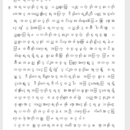
ေျပာရမယ္ဆိုင္ရင္ ျပည္သူေတြ ျပင္းျပတဲ့ လိုအင္ဆႏၵကို
အေကာင္အထည္ေဖာ္ႏိုင္ေရးအတြက္ ဒီမိုကေရစီျပဳျပင္ေျပာင္းလဲေ
ရး အဆင့္သံုးဆင့္ကို တည္ၿငိမ္ေအးခ်မ္းေခ်ာေမြ႕စြာ ေဖာ္ေဆာ
င္ေပး ႏိုင္ခဲ့တာေတြ႕ရတယ္။ ျပည္ခိုင္ၿဖိဳး ပါတီဟာ ျပ
ည္သူေတြရဲ႕ပကတိလိုအင္ဆႏၵျဖစ္တဲ့ တိုင္းရင္းသား ျပ
ည္သူတစ္ရပ္လံုး တည္ၿငိမ္ေအးခ်မ္းစြာေနထိုင္ႏိုင္ေရးနဲ႕
ဖြံ႕ၿဖိဳးတိုးတက္ေရး အတြက္ စစ္မွန္တဲ့ ထာဝရၿငိမ္း
ခ်မ္းေရးရရွိရန္ လူမႈစီးပြား တိုးတက္လိုမႈအတြက္ ဖြံ႕ၿ
ဖိဳးမႈအနည္း ဆံုးႏိုင္ငံအျဖစ္မွ လြတ္ေျမာက္ေရးႏွင့္ အလယ္ အ
လတ္အဆင့္ဝင္ေငြရွိတဲ့ ႏိုင္ငံအျဖစ္သို႕ေရာက္ရွိ ေစရ
န္ႏွင့္ ဒီမိုကေရစီအေျပာင္းအလဲရလိုမႈ အတြက္ လူ႔အခြ
င့္အေရးႏွင့္ ဒီမိုကေရစီက်င့္စဥ္ပါ အခြင့္အေရးေတြ ရရွိ
ခံစားႏိုင္ေရးအတြက္တိုင္းရင္း သားအားလံုးတန္းတူအခြင့္အေရးရွိ
မယ့္ဖက္ဒရယ္ စနစ္ကိုအေျခခံတဲ့ ျပည္ေထာင္စုအျဖ
စ္ ထူေထာင္ တည္ေဆာက္ေရးတို႕ကို ေဖာ္ေဆာင္ေပးႏိုင္ရန္ သမိုင္းေ
ရးပကတိ လိုအပ္ခ်က္နဲ႔အညီ လက္ေတြ႕ က်က်ေဆာင္ရြ
က္ေပးခဲ့တာကိုလည္း ေတြ႕ရတယ္ ခင္ဗ်။
၁၉၈၈ ခုႏွစ္ အေရးအခင္းၿပီးေနာက္ တပ္မ ေတာ္အစိုးရ