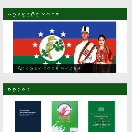
ျပည္နယ္ႏွင့္တိုင္း သတင္းမ်ား
မြန္ျပည္နယ္ သတင္းမ်ား ၾကည့္ရန္
စာအုပ္စင္