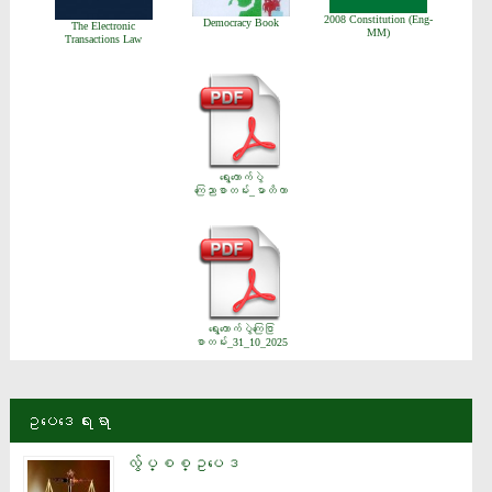
2008 Constitution (Eng-
Democracy Book
The Electronic
MM)
Transactions Law
ရွေးကောက်ပွဲ
ကြေညာစာတမ်း_မာတိကာ
ရွေးကောက်ပွဲကြေငြာ
စာတမ်း_31_10_2025
ဥပေဒေရးရာ
လွ်ပ္စစ္ဥပေဒ