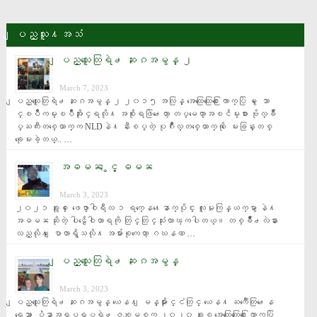
ျပည္သူ႔အသံ
ျပည္သူေတြရဲ႕ ဆႏၵအမွန္ ၂
March 7, 2023
ျပည္သူေတြရဲ႕ ဆႏၵအမွန္ ၂ ၂၀၁၅ အလြန္ အေထြေထြေ႐ြးေကာက္ပြဲ မွ ေသာ
င္ၿပိဳကမ္းၿပိဳအႏိုင္ရလို႔ အစိုးရဖြဲ႕ေတာ့ တပ္မေတာ္အၿငိမ္းစား ဗိုလ္ခ်ဳ
ပ္ႀကီးတစ္ေယာက္က NLDနဲ႔ နီးစပ္တဲ့ ပုဂၢိဳလ္တစ္ေယာက္ကို ေမးခြန္းတစ္
ခုေမးခဲ့တယ္.. …
အဓမၼ ႏွင့္ ဓမၼ
March 3, 2023
၂၀၂၁ ခုႏွစ္ ေဖေဖာ္ဝါရီလ ၁ ရက္ေန႔ေနာက္ပိုင္း လူမႈကြန္ယက္မွာ နဲ႔ 
အဓမၼ ဆိုတဲ့ ပါဠိေဝါဟာရကို တြင္တြင္သုံးလာၾကပါတယ္။ တစ္ခ်ိဳ႕လဲနား
လည္လို႔ ေျပာတာရွိသလို႔ အမ်ားစုကေတာ့ ဂဃနဏ …
ျပည္သူေတြရဲ႕ ဆႏၵအမွန္
March 3, 2023
ျပည္သူေတြရဲ႕ ဆႏၵအမွန္ ယေန႔ ျမန္မာႏိုင္ငံတြင္ ယေန႔ ႀကဳံေတြ႕ေန
ရေသာ ျပႆနာအရပ္ရပ္ရဲ႕ ဇစ္ျမစ္က ၂၀၂၀ ခုႏွစ္ အေထြေထြေ႐ြးေကာက္ပြဲ 