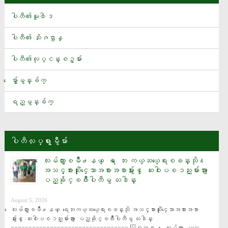
UFC 331 ၿပိဳင္ ပြဲ မွာ ထိပ္ဆုံးေခါင္ ပြဲ ႀကီးအျဖစ္ ထိုး ရ ေတာ့ မယ့္ လက္ရွိ
ပါတီ၏မူ၀ါဒ
ခ်န္ပီယံ ‌Joshua Van
ယြမ္ ၂၀၀၀ တန္ က်န္းမာေရး လက္ စြပ္ Casio မိတ္ဆက္
ပါတီ၏ သႏိၷဌာန္
ႏိုင္ငံေတာ္သမၼတ ထိုင္းႏိုင္ငံသို႔ ေရာက္ရွိ
ပါတီ၏လုပ္ငန္းစဥ္မ်ား
ေလ့က်င့္ေရး ဝတ္စုံ အ တြ က္ ေပါင္ သန္း ၂၀ တန္ စ ပြ န္ဆာ စာခ်ဳပ္ကို မ
န္ယူ ခ်ဳပ္ဆို
ေမွ်ာ္မွန္းခ်က္
ျမန္မာ့လက္ေ႐ြးစင္ အမ်ိဳးသားအသင္းႏွင့္ အမ်ိဳးသမီးအသင္းတို႔ ကြင္း သြင္း ျခ
ရည္မွန္းခ်က္
င္းခတ္ကစားနည္း၌ ေငြ တံဆိပ္ဆုမ်ားအသီးသီး ဆြတ္ခူး
ေလးမ်က္ႏွာၿမိဳ႕နယ္ ေရ ေဘး ကယ္ဆယ္ေရးစခန္းသို႔ အသင့္စားသုံးႏိုင္ေသာအစား
အစာမ်ားႏွင့္ ေဆးဝါးပစၥည္းမ်ားအား ျပည္ခိုင္ၿဖိဳးပါတီမွ လႉဒါန္း
ပါတီလႈပ္ရွားမွဳမ်ား
ေရႀကီးနစ္ျမဳပ္မႈဒဏ္ခံရသည့္ ေက်း႐ြာမ်ားရွိ ျပည္သူမ်ားအား ျပည္ခိုင္ၿဖိဳး
ေလးမ်က္ႏွာၿမိဳ႕နယ္ ေရ ေဘး ကယ္ဆယ္ေရးစခန္းသို႔
ပါတီက ကူညီေထာက္ပံ့
အသင့္စားသုံးႏိုင္ေသာအစားအစာမ်ားႏွင့္ ေဆးဝါးပစၥည္းမ်ားအား ျ
ဒီယိုမန္ဒီကို ရီးယဲလ္မက္ဒရစ္အသင္း ေခၚယူ
ပည္ခိုင္ၿဖိဳးပါတီမွ လႉဒါန္း
August 5, 2026
ေလးမ်က္ႏွာၿမိဳ႕နယ္ ေရေဘးကယ္ဆယ္ေရးစခန္းသို အသင့္စားသုံးႏိုင္ေသာအစားအစာ
မ်ားႏွင့္ ေဆးဝါးပစၥည္းမ်ားအား ျပည္ခိုင္ၿဖိဳးပါတီမွ လႉဒါန္း 