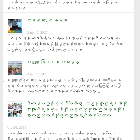
ပ္ႀကီးတစ္ေယာက္က NLDနဲ႔ နီးစပ္တဲ့ ပုဂၢိဳလ္တစ္ေယာက္ကို ေမးခြန္းတစ္
ခုေမးခဲ့တယ္.. …
အဓမၼ ႏွင့္ ဓမၼ
March 3, 2023
၂၀၂၁ ခုႏွစ္ ေဖေဖာ္ဝါရီလ ၁ ရက္ေန႔ေနာက္ပိုင္း လူမႈကြန္ယက္မွာ နဲ႔ 
အဓမၼ ဆိုတဲ့ ပါဠိေဝါဟာရကို တြင္တြင္သုံးလာၾကပါတယ္။ တစ္ခ်ိဳ႕လဲနား
လည္လို႔ ေျပာတာရွိသလို႔ အမ်ားစုကေတာ့ ဂဃနဏ …
ျပည္သူေတြရဲ႕ ဆႏၵအမွန္
March 3, 2023
ျပည္သူေတြရဲ႕ ဆႏၵအမွန္ ယေန႔ ျမန္မာႏိုင္ငံတြင္ ယေန႔ ႀကဳံေတြ႕ေန
ရေသာ ျပႆနာအရပ္ရပ္ရဲ႕ ဇစ္ျမစ္က ၂၀၂၀ ခုႏွစ္ အေထြေထြေ႐ြးေကာက္ပြဲ 
မဲသမာမႈ။ ဘယ္ေလာက္ေတာင္ မဲသမာမႈျဖစ္လဲဆိုေတာ့ သိပ္ေတာ့ …
ဒီကေန့ျပည္ခုိင္ၿဖိဳးပါတီဟာ ျပည္သူလူထုရဲ႔အားကိုး
အားထားျပဳရမယ္႕ပါတီျဖစ္တယ္ဆိုတာ ကြၽန္မတို႔
နားလည္လက္ခံယုံၾကည္လာၿပီျဖစ္ပါတယ္
July 26, 2018
  မႏၲေလးတိုင္းေဒသႀကီး မိတီၴလာခ႐ိုင္ သာစည္ၿမိဳ႕နယ္ႏွင့္ ဝမ္းတြင္းၿ
မိဳ႕နယ္မ်ားတြင္ ဇူလိုင္ ၂၅ ရက္က ပါတီဝင္အဆိုျပဳလႊာေပးအပ္ပြဲမ်ားက်င္း