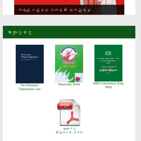
ကရင္ျပည္နယ္ သတင္းမ်ား ၾကည့္ရန္
စာအုပ္စင္
2008 Constitution (Eng-
Democracy Book
The Electronic
MM)
Transactions Law
ရွေးကောက်ပွဲ
ကြေညာစာတမ်း_မာတိကာ