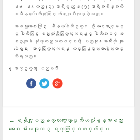
န႕ ေန႔လည္ (၃) နာရီမွ ညေန (၅) နာရီအခ်ိန္အထိ
ၿမိဳနယ္ပါတီရံုးတြင္ က်င္းပျပဳလုပ္ခဲ့သည္။
အစည္းအေ၀းတြင္ ျမိဳနယ္ပါတီဥကၠ႒ ဦးခင္ေမာင္ျမင့္
မွ ပါတီတြင္း စည္းလုံးညီညြတ္ၾကရန္ႏွင့္ ပါတီအေပၚ အ
စဥ္အျမဲ ယုံၾကည္သက္ဝင္ၿပီး ျပည္သူ႔အက်ဳိးကို အျ
မဲေရွရႈ ေဆာင္္ရြက္ၾကရန္ လမ္းညြန္မွာၾကားခဲ့ေၾကာင္း
သိရသည္။
ေျမာက္ဥကၠလာ ျပည္ၿဖိဳး
ရခုိင္ျပည္နယ္လႊတ္ေတာ္ဒုတိယပံုမွန္အစည္း
←
အေဝး မ်ားယခုလ ၃ ရက္တြင္စတင္က်င္းပ