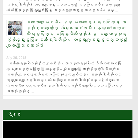
ပခဲ့ရာ ပါတီသို႔ဝင္ေရာက္ျခင္းႏွင့္ပတ္သက္၍ ဝမ္းတြင္းၿမိဳ႕နယ္ ဘုရားျ
ဖဴေက်းရြာအုပ္စု ရြာရွည္ေက်းရြာမွ ေမာင္စည္သူေအာင္ႏွင့္ သာစည္ၿမိဳ႕နယ္ …
မဟာေအာင္ေျမၿမိဳ႕နယ္ မဟာအေရွ႕ရပ္ကြက္မွ ေမာ
င္စုိင္းထက္ေက်ာ္ႏွင့္ ခ်မ္းေအးသာစံၿမိဳ႕နယ္ ကံေကာက္ႀ
ကီးရပ္ကြက္မွ မယြန္းမီမီေဇာ္တုိ႔မွ ျပည္ေထာင္စုၾ
ကံ့ခုိင္ေရးႏွင့္ဖြံ႕ၿဖိဳးေရးပါတီသုိ႔ ဝင္ေရာက္ျခင္းႏွင့္ပတ္သက္၍ ​ေျ
ပာျကားသြား​ေသာစကားသံမ်ား
July 26, 2018
  အမ်ဳိးသားေရးမူဝါဒကိုဦးတည္ၿပီး ဒို႔တာဝန္အေရးသံုးပါးကို ဦးထိပ္ထားေဆာင္ရြ
က္ေနတာျဖစ္တဲ့အတြက္ ကြၽန္ေတာ္တို႔လိုျပည္သူေတြ အားကိုးထိုက္တဲ့ပါတီႀကီးျဖ
စ္တာကို သိျမင္ၾကားသိရတဲ့အတြက္ ယံုၾကည္စိတ္နဲ႔ အခုလို ပါတီကိုဝင္ေ
ရာက္လာျခင္းျဖစ္ပါတယ္​။ မႏၲေလးတိုင္းေဒသႀကီး ပါတီ႐ံုးခန္းမ၌က်င္းပေသာ 
မႏၲေလးၿမိဳ႕ေပၚေလးၿမိဳ႕နယ္ ပါတီဝင္အဆုိျပဳလႊာစုေပါင္းေပးအပ္ပြဲအခမ္း
အနားကုိ ဇူလိုင္ …
သီချင်း