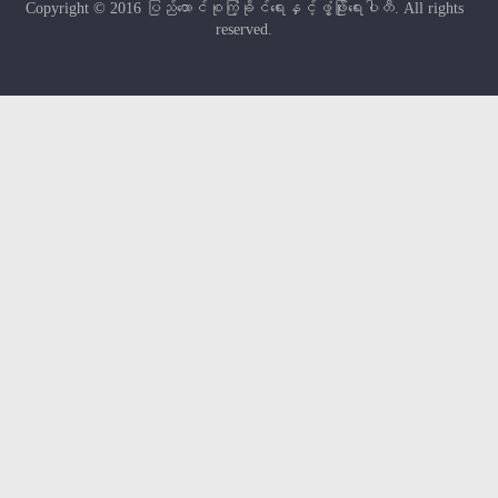
Copyright © 2016
ပြည်ထောင်စုကြံ့ခိုင်ရေးနှင့်ဖွံ့ဖြိုးရေးပါတီ
. All rights
reserved.