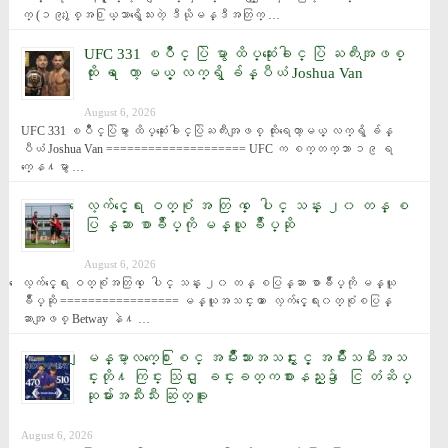
က္ (၁၉)ႏွစ္အ႐ြယ္သာရွိေသးတဲ့ ဒီယိုမန္ဒီအတြက္ …
UFC 331 ၿပိဳင္ ပြဲ မွာ ထိပ္ဆုံးေခါင္ ပြဲ ႀကီးအျဖစ္
ထိုး ရ ေတာ့ မယ့္ လက္ရွိ ခ်န္ပီယံ ‌Joshua Van
August 6, 2026
UFC 331 ၿပိဳင္ပြဲမွာ ထိပ္ဆုံးေခါင္ပြဲႀကီးအျဖစ္ ထိုးရေတာ့မယ့္ လက္ရွိ ခ်န္
ပီယံ ‌Joshua Van ==================== UFC က စက္တက္ဘာ ၁၉ ရ
က္ေန႔မွာ …
ေလ့က်င့္ေရး ဝတ္စုံ အ တြ က္ ေပါင္ သန္း ၂၀ တန္ စ
ပြ န္ဆာ စာခ်ဳပ္ကို မန္ယူ ခ်ဳပ္ဆို
August 6, 2026
ေလ့က်င့္ေရး ဝတ္စုံအတြက္ ေပါင္ သန္း ၂၀ တန္ စပြန္ဆာ စာခ်ဳပ္ကို မန္ယူ 
ခ်ဳပ္ဆို ================= မန္ယူအသင္းဟာ ေလ့က်င့္ေရး၀တ္စုံစပြန္
ဆာအျဖစ္ Betway နဲ႔ …
ျမန္မာ့လက္ေ႐ြးစင္ အမ်ိဳးသားအသင္းႏွင့္ အမ်ိဳးသမီးအသ
င္းတို႔ ကြင္း သြင္း ျခင္းခတ္ကစားနည္း၌ ေငြ တံဆိပ္
ဆုမ်ားအသီးသီး ဆြတ္ခူး
August 6, 2026