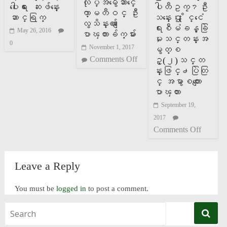
လုပ္အမွဳေဆာင္ေ
ပါးေရး ေဆးဖ်န္းေ
ပါတီဥကၠ႒ဦး
ကာ္မတီဝင္ ဦး
ဆာင္ရြက္
သန္းေဌး ႏုိင္ငံေ
လွသိန္း၏ ေျ
ရးစီမံခန့္ခြဲ
May 26, 2016
ပာၾကားခ်က္မ်ား
မႈသင္တန္းအ
0
November 1, 2017
မွတ္စ
Comments Off
ဥ္(၂)သင္တ
န္းဖြင္႕ပြဲတြ
င္ အမွာစကားေျ
ပာၾကား
September 19,
2017
Comments Off
Leave a Reply
You must be
logged in
to post a comment.