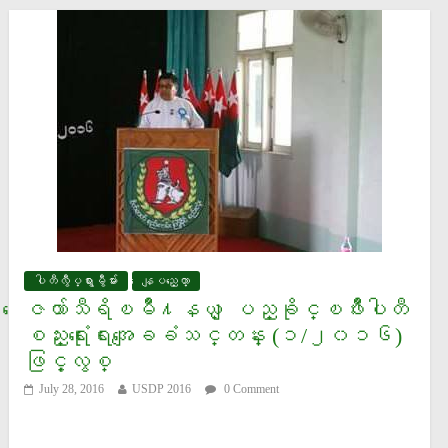
ပါတီလွဳပ္ရွားမွဳမ်ား
ေနျပည္ေတာ္
ေဇယ်ာသီရိၿမိဳ႔နယ္ ျပည္ခိုင္ၿဖိဳးပါတီ
စည္းရံုးေရးအေျခခံသင္တန္း (၁/၂၀၁၆)
ဖြင့္လွစ္
July 28, 2016
USDP 2016
0 Comment