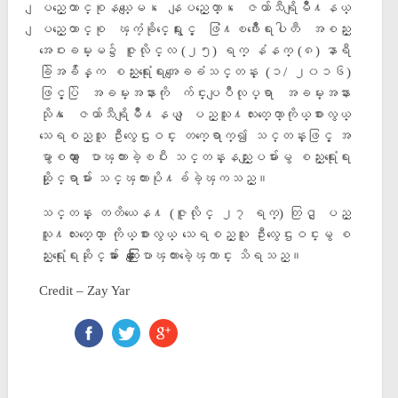
ျပည္ေထာင္စုနယ္ေျမ၊ ေနျပည္ေတာ္၊ ေဇယ်ာသီရိျမိဳ႔နယ္
ျပည္ေထာင္စု ၾကံ့ခိုင္ေရးႏွင့္ ဖြံ႔ၿဖိဳးေရးပါတီ အစည္း
အေဝးခမ္းမ၌ ဇူလိုင္လ (၂၅) ရက္ နံနက္ (၈) နာရီ
ခြဲအခ်ိန္က စည္းရံုးေရးအေျခခံသင္တန္း (၁/ ၂၀၁၆)
ဖြင့္ပဲြ အခမ္းအနားကို က်င္းပျပဳလုပ္ရာ အခမ္းအနား
သို႔ ေဇယ်ာသီရိျမိဳ႔နယ္ ျပည္သူ႔လႊတ္ေတာ္ကိုယ္စားလွယ္
သေရစည္သူ ဦးလွေဌးဝင္း တက္ေရာက္၍ သင္တန္းဖြင့္ အ
မွာစကား ေျပာၾကားခဲ့ၿပီး သင္တန္းနည္း
ျပမ်ားမွ စည္းရံုးေရး
ဆို္ုင္ရာမ်ား သင္ၾကားပို႔ခ်ခဲ့ၾကသည္။
သင္တန္း တတိယေန႔ (ဇူလိုင္ ၂၇ ရက္) တြင္ ျပည္
သူ႔လႊတ္ေတာ္ ကိုယ္စားလွယ္ သေရစည္သူ ဦးလွေဌးဝင္းမွ စ
ည္းရံုးေရးဆိုင္မ်ား ေဆြးေႏြးေျပာၾကားခဲ့ေၾကာင္း သိရသည္။
Credit – Zay Yar