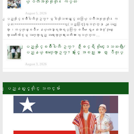
ယ္ ဝတၳဳအစုစုတို႔ ကပ္လႉ
August 5, 2026
ျပည္ခိုင္ၿဖိဳးပါတီဒုဥကၠ႒မွ ဝါဆိုသကၤန္းႏွင့္ လႉဖြယ္ ဝတၳဳအစုစုတို႔ က
ပ္လႉ ========================= (ျပည္တြင္း)ၾသဂုတ္ ၄ ေနျပည္ေ
တာ္ ၊တပ္ကုန္းၿမိဳ႕နယ္ အေနာ္ရထာရပ္ကြက္ ၿမိဳ႕ေရွ႕စႏၵာ႐ုံဘုန္းေ
တာ္ႀကီးေက်ာင္းမွ သက္ေတာ္ရွည္ ဆရာေတာ္ဘုရားႀကီးအား ၾသဂုတ္လ …
ျပည္ခိုင္ၿဖိဳးပါတီ ဥကၠ႒ ဦးခင္ရီ တိုင္းေဒသႀကီး/ျ
ပည္နယ္ လႊတ္ေတာ္ဥကၠ႒မ်ားႏွင့္ အစည္း အ ေဝး ျပဳလုပ္
August 3, 2026
ျပည္နယ္ႏွင့္တိုင္း သတင္းမ်ား