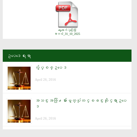
ရွေးကောက်ပွဲကြေငြာ
စာတမ်း_31_10_2025
ဥပေဒေရးရာ
လွ်ပ္စစ္ဥပေဒ
April 26, 2016
အသင္းအဖြဲ႕မ်ားမွတ္ပုံတင္ၿခင္းဆိုင္ရာဥပေ
ဒ
April 26, 2016