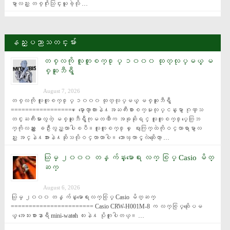
မွာလည္း တစ္ဂိုးသြင္းယူခဲ့လို …
နည္းပညာသတင္းမ်ား
တစ္လကို လူတူစက္႐ုပ္ ၁၀၀၀ ထုတ္လုပ္မယ့္ မ
စ္ဆူဘီရွီ
August 7, 2026
တစ္လကို လူတူစက္႐ုပ္ ၁၀၀၀ ထုတ္လုပ္မယ့္ မစ္ဆူဘီရွီ 
================== ေမာ္ေတာ္ကားနဲ႔အႀကီးစားစက္မႈလုပ္ငန္းမွာ ဂုဏ္သ
တင္းႀကီးမားလွတဲ့ မစ္ဆူဘီရွီကုမၸဏီက အခုဆိုရင္ လူတူစက္႐ုပ္ေတြဘ
က္ကိုလည္း ေျခဦးလွည့္လာပါၿပီ။လူတူစက္႐ုပ္ ေဈးကြက္ထဲကိုဝင္လာရာမွာလ
ည္း အင္နဲ႔အားနဲ႔ဆိုသလိုဝင္လာတာပါ။ ဘာေၾကာင့္လဲဆိုေတာ့ …
ယြမ္ ၂၀၀၀ တန္ က်န္းမာေရး လက္ စြပ္ Casio မိတ္
ဆက္
August 6, 2026
ယြမ္ ၂၀၀၀ တန္ က်န္းမာေရးလက္စြပ္ Casio မိတ္ဆက္ 
======================= Casio CRW-H001M-8 က လက္စြပ္ဆိုေပမ
ယ့္ အေသးစားနာရီ mini-watch ေလးနဲ႔ ပိုတူပါတယ္။ …