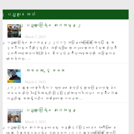
ျပည္သူ႔အသံ
ျပည္သူေတြရဲ႕ ဆႏၵအမွန္ ၂
March 7, 2023
ျပည္သူေတြရဲ႕ ဆႏၵအမွန္ ၂ ၂၀၁၅ အလြန္ အေထြေထြေ႐ြးေကာက္ပြဲ မွ ေသာ
င္ၿပိဳကမ္းၿပိဳအႏိုင္ရလို႔ အစိုးရဖြဲ႕ေတာ့ တပ္မေတာ္အၿငိမ္းစား ဗိုလ္ခ်ဳ
ပ္ႀကီးတစ္ေယာက္က NLDနဲ႔ နီးစပ္တဲ့ ပုဂၢိဳလ္တစ္ေယာက္ကို ေမးခြန္းတစ္
ခုေမးခဲ့တယ္.. …
အဓမၼ ႏွင့္ ဓမၼ
March 3, 2023
၂၀၂၁ ခုႏွစ္ ေဖေဖာ္ဝါရီလ ၁ ရက္ေန႔ေနာက္ပိုင္း လူမႈကြန္ယက္မွာ နဲ႔ 
အဓမၼ ဆိုတဲ့ ပါဠိေဝါဟာရကို တြင္တြင္သုံးလာၾကပါတယ္။ တစ္ခ်ိဳ႕လဲနား
လည္လို႔ ေျပာတာရွိသလို႔ အမ်ားစုကေတာ့ ဂဃနဏ …
ျပည္သူေတြရဲ႕ ဆႏၵအမွန္
March 3, 2023
ျပည္သူေတြရဲ႕ ဆႏၵအမွန္ ယေန႔ ျမန္မာႏိုင္ငံတြင္ ယေန႔ ႀကဳံေတြ႕ေန
ရေသာ ျပႆနာအရပ္ရပ္ရဲ႕ ဇစ္ျမစ္က ၂၀၂၀ ခုႏွစ္ အေထြေထြေ႐ြးေကာက္ပြဲ 