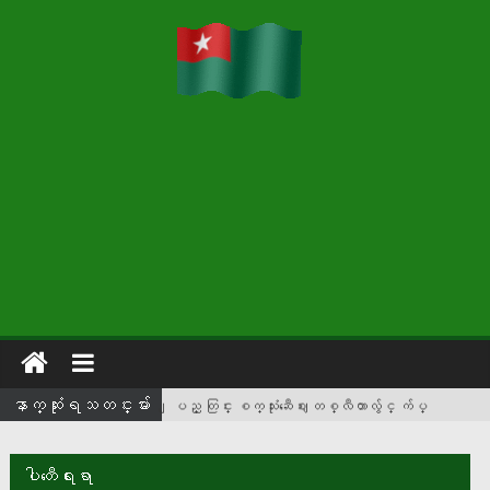
ေနာက္ဆံုးရသတင္းမ်ား
ျပည္ တြင္း စက္သုံးဆီေဈး တစ္လီတာလွ်င္ က်ပ္
၁၇၀ မွ ၂၆၅ အထိ ျမင့္တက္
တစ္လကို လူတူစက္႐ုပ္ ၁၀၀၀ ထုတ္လုပ္မယ့္ မစ္ဆူဘီရွီ
ပါတီေရးရာ