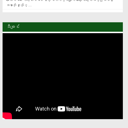
အနားကုိ ဇူလိုင္ …
သီချင်း