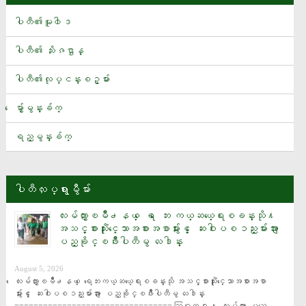
UFC 331 ၿပိဳင္ ပြဲ မွာ ထိပ္ဆုံးေခါင္ ပြဲ ႀကီးအျဖစ္ ထိုး ရ ေတာ့ မယ့္ လက္ရွိ
ပါတီ၏မူ၀ါဒ
ခ်န္ပီယံ ‌Joshua Van
ယြမ္ ၂၀၀၀ တန္ က်န္းမာေရး လက္ စြပ္ Casio မိတ္ဆက္
ပါတီ၏ သႏိၷဌာန္
ႏိုင္ငံေတာ္သမၼတ ထိုင္းႏိုင္ငံသို႔ ေရာက္ရွိ
ပါတီ၏လုပ္ငန္းစဥ္မ်ား
ေလ့က်င့္ေရး ဝတ္စုံ အ တြ က္ ေပါင္ သန္း ၂၀ တန္ စ ပြ န္ဆာ စာခ်ဳပ္ကို မ
န္ယူ ခ်ဳပ္ဆို
ေမွ်ာ္မွန္းခ်က္
ျမန္မာ့လက္ေ႐ြးစင္ အမ်ိဳးသားအသင္းႏွင့္ အမ်ိဳးသမီးအသင္းတို႔ ကြင္း သြင္း ျခ
ရည္မွန္းခ်က္
င္းခတ္ကစားနည္း၌ ေငြ တံဆိပ္ဆုမ်ားအသီးသီး ဆြတ္ခူး
ေလးမ်က္ႏွာၿမိဳ႕နယ္ ေရ ေဘး ကယ္ဆယ္ေရးစခန္းသို႔ အသင့္စားသုံးႏိုင္ေသာအစား
အစာမ်ားႏွင့္ ေဆးဝါးပစၥည္းမ်ားအား ျပည္ခိုင္ၿဖိဳးပါတီမွ လႉဒါန္း
ပါတီလႈပ္ရွားမွဳမ်ား
ေရႀကီးနစ္ျမဳပ္မႈဒဏ္ခံရသည့္ ေက်း႐ြာမ်ားရွိ ျပည္သူမ်ားအား ျပည္ခိုင္ၿဖိဳး
ေလးမ်က္ႏွာၿမိဳ႕နယ္ ေရ ေဘး ကယ္ဆယ္ေရးစခန္းသို႔
ပါတီက ကူညီေထာက္ပံ့
အသင့္စားသုံးႏိုင္ေသာအစားအစာမ်ားႏွင့္ ေဆးဝါးပစၥည္းမ်ားအား ျ
ဒီယိုမန္ဒီကို ရီးယဲလ္မက္ဒရစ္အသင္း ေခၚယူ
ပည္ခိုင္ၿဖိဳးပါတီမွ လႉဒါန္း
August 5, 2026
ေလးမ်က္ႏွာၿမိဳ႕နယ္ ေရေဘးကယ္ဆယ္ေရးစခန္းသို အသင့္စားသုံးႏိုင္ေသာအစားအစာ
မ်ားႏွင့္ ေဆးဝါးပစၥည္းမ်ားအား ျပည္ခိုင္ၿဖိဳးပါတီမွ လႉဒါန္း 