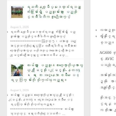
ေရႀကီးနစ္ျမဳပ္မႈဒဏ္ခံရသည့္ ေ
က်း႐ြာမ်ားရွိ ျပည္သူမ်ားအား ျပည္ခို
င္ၿဖိဳးပါတီက ကူညီေထာက္ပံ့
August 5, 2026
ေလယာဥ္ထု
ေရႀကီးနစ္ျမဳပ္မႈဒဏ္ခံရသည့္ ေက်း႐ြာမ်ားရွိ ျပည္
ေလွ်ာ့ခ်ႏ
သူမ်ားအား ျပည္ခိုင္ၿဖိဳးပါတီက ကူညီေထာက္ပံ့ 
================= ဩဂုတ္ ၅၊ ဟသၤာတ ျပည္ေ
စ္သည္။
ထာင္စုႀကံ့ခိုင္ေရးႏွင့္ဖြံ႕ၿဖိဳးေရးပါတီမွ အမ်ိဳးသားလႊ
တ္ေတာ္ကိုယ္စားလွယ္ ဗဟိုအလုပ္အမႈေဆာင္ ဦးေအာင္တ
AG600 ဟု 
င္ျမင့္၏ ဦးေဆာင္မႈႏွင့္ ဟသၤာတၿမိဳ႕နယ္ …
င္း AVIC 
ပသခဲ့ျခ
ေလးမ်က္ႏွာ ျပည္သူ႔လႊတ္ေတာ္ကိုယ္စားလွ
ယ္ ဦးျမင့္စိုး၊ (ျမင့္စိုး-နတလ)
၊ ေရ ေဘး သင့္ေနေသာ ၿမိဳ႕ေပၚ
အမ်ားဆံုး
ရပ္ ကြက္ မ်ားကို လိုက္လံၾကည့္ရႈ။
ဥ္ကို ေတာ
အသံုးျပဳ
August 5, 2026
ေလးမ်က္ႏွာ ျပည္သူ႔လႊတ္ေတာ္ကိုယ္စားလွယ္ ဦးျမင့္စိုး၊ 
ဘိုးအင္း
(ျမင့္စိုး-နတလ) ၊ ေရေဘးသင့္ေနေသာ ၿမိဳ႕ေပၚ 
င္ရန္ တည
ရပ္ကြက္ မ်ားကို လိုက္လံၾကည့္ရႈ။ 
============================= ေလးမ်က္ႏွာ 
က ကိုးကား
ၾသဂုတ္ ၄ ဧရာဝတီတိုင္းေဒသႀကီး၊ …