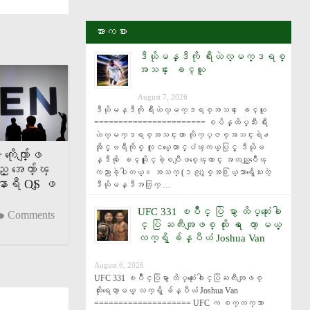
အားကစား
ဒီယိုမန္ဒီကို ရီးယဲလ္မက္ဒရစ္
အသင္း ေခၚယူ
August 7, 2026
ဒီယိုမန္ဒီကို ရီးယဲလ္မက္ဒရစ္အသင္း ေခၚယူ 
======================= စပိန္ထိပ္သီး ရီး
ယဲလ္မက္ဒရစ္အသင္းဟာ လိုက္ပ္ဇစ္အသင္းရဲ႕ 
အိုင္ဗရီကိုစ္ လူငယ္ေတာင္ပံၾကယ္ပြင့္ ဒီယိုမ
ိုေက်ာ္ျဖ
န္ဒီကို ေခၚယူႏိုင္ခဲ့ၿပီျဖစ္ေၾကာင္း အတည္ျပဳေၾ
္ အေက်ာ္ၾ
ကညာခဲ့ပါတယ္။ အသက္ (၁၉)ႏွစ္အ႐ြယ္သာရွိေသးတဲ့ 
နာရီ OS ျဖ
ဒီယိုမန္ဒီအတြက္ …
UFC 331 ၿပိဳင္ ပြဲ မွာ ထိပ္ဆုံးေခါ
Comments
င္ ပြဲ ႀကီးအျဖစ္ ထိုး ရ ေတာ့ မယ့္
လက္ရွိ ခ်န္ပီယံ ‌Joshua Van
August 6, 2026
UFC 331 ၿပိဳင္ပြဲမွာ ထိပ္ဆုံးေခါင္ပြဲႀကီးအျဖစ္ 
ထိုးရေတာ့မယ့္ လက္ရွိ ခ်န္ပီယံ ‌Joshua Van 
==================== UFC က စက္တက္ဘာ 