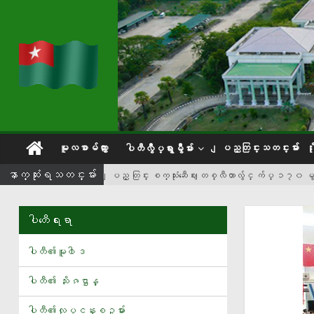
မူလစာမ်က္ႏွာ
ျပည္တြင္းသတင္းမ်ား
ပါတီလွဳပ္ရွားမွဳမ်ား
ေနာက္ဆံုးရသတင္းမ်ား
ျပည္ တြင္း စက္သုံးဆီေဈး တစ္လီတာလွ်င္ က်ပ္ ၁၇
တစ္လကို လူတူစက္႐ုပ္ ၁၀၀၀ ထုတ္လုပ္မယ့္ မစ္
UFC 331 ၿပိဳင္ ပြဲ မွာ ထိပ္ဆုံးေခါင္ ပြဲ ႀကီးအျဖစ္ ထိုး ရ ေတာ့ မယ့္ လက္ရွိ ခ်
ပါတီေရးရာ
ယြမ္ ၂၀၀၀ တန္ က်န္းမာေရး လက္ စြပ္ Casio မိတ္ဆက္
ပါတီ၏မူ၀ါဒ
ႏိုင္ငံေတာ္သမၼတ ထိုင္းႏိုင္ငံသို႔ ေရာက္ရွိ
ပါတီ၏ သႏိၷဌာန္
ေလ့က်င့္ေရး ဝတ္စုံ အ တြ က္ ေပါင္ သန္း ၂၀ တန္ စ ပြ န္ဆာ စာခ်ဳပ္ကို မန္ယူ ခ
ျမန္မာ့လက္ေ႐ြးစင္ အမ်ိဳးသားအသင္းႏွင့္ အမ်ိဳးသမီးအသင္းတို႔ ကြင္း သြင္း ျခင္း
ပါတီ၏လုပ္ငန္းစဥ္မ်ား