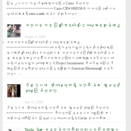
ယြမ္ ၂၀၀၀ တန္ က်န္းမာေရးလက္စြပ္ Casio မိတ္ဆက္ 
======================= Casio CRW-H001M-8 က လက္စြပ္ဆိုေပမ
ယ့္ အေသးစားနာရီ mini-watch ေလးနဲ႔ ပိုတူပါတယ္။ …
ေခတ္သစ္ စစ္ ပြဲ ကိုေျပာင္းလဲေပးႏိုင္မယ့္ေမာင္းသူမဲ့ယာဥ္
August 3, 2026
ေခတ္သစ္စစ္ပြဲကိုေျပာင္းလဲေပးႏိုင္မယ့္ေမာင္းသူမဲ့ယာဥ္ 
===================== အေမရိကန္ၾကည္းတပ္ရဲ႕တိုက္ခိုက္ေရးစြ
မ္းပကားကို တိုးျမႇင့္ေပးႏိုင္ေစမယ့္အျပင္ ေခတ္သစ္စစ္ပြဲကိုပါေျပာင္းလဲေပးႏိုင္မ
ယ့္ ေမာင္းသူမဲ့ယာဥ္တစ္မ်ိဳးကမၾကာခင္ထြက္ေပၚလာေတာ့မွာျဖစ္ပါတယ္။ အေ
မရိကန္ၾကည္းတပ္ကေဖာ္ေဆာင္တဲ့ Project Sustainment စီမံကိန္းအတြက္ ဒီ
ယာဥ္ေတြကိုဖန္တီးထုတ္ လုပ္ေပးခြင့္ရသြားသူက American Rheinmetall ျဖစ္ပါ
တယ္။ …
သိန္း ၅၀၀ ေက်ာ္တန္ေၾကးရွိ မက္ဆီ နဲ႔ ေရာ္နယ္ဒို
ဖုန္းေတြ မိတ္ဆက္
July 22, 2026
သိန္း ၅၀၀ ေက်ာ္တန္ေၾကးရွိ မက္ဆီ နဲ႔ ေရာ္နယ္ဒို ဖုန္းေတြ မိတ္ဆက္ 
======================= အီလက္ထ႐ြန္နစ္ပစၥည္းေတြကို ေ႐ႊ၊ 
အဖိုးတန္သတၱဳေတြနဲ႔ မြမ္းမံျပင္ဆင္ေပးေလ့ရွိတဲ့ Caviar ကုမၸဏီဟာ …
Tesla ရဲ႕‌ေျခနင္းမဲ့စက္ဘီးထုတ္လုပ္ၿပီးခဏမွာပ