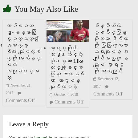
You May Also Like
ကာဂ်စၥတ
ခ်န္ပီယံလိ
န္-ျမန္မာပြဲႏွ
ဂ္ၿပိဳင္ပြဲမွာ
င့္ပတ္သက္၍
ဂုိးသမား ဒီဂီယာ
ေအအက္ဖ္
ကုိ ပြဲထြက္ကစား
ေမာ္ရင္ဟိုကို
စီ၏ ဆုံးျဖတ္ခ်
သမားအျဖစ္ အ
ဆန္႔က်င္တဲ့
က္ကုိ မေက်နပ္
သုံးျပဳမည္ဟု န
ပို႕စ္အား Like
ပါက
ည္းျပ ေမာ္ရင္
လုပ္ခဲ့ျခင္းအ
အယူခံ၀င္မ
ဟုိ အတည္ျပဳ
တြက္ ဗလန္စီ
ည္
September 12,
ယာ ေတာင္းပန္
November 21,
မႈျပဳလုပ္ခဲ့
2017
2017
Comments Off
October 4, 2018
Comments Off
Comments Off
Leave a Reply
You must be
logged in
to post a comment.