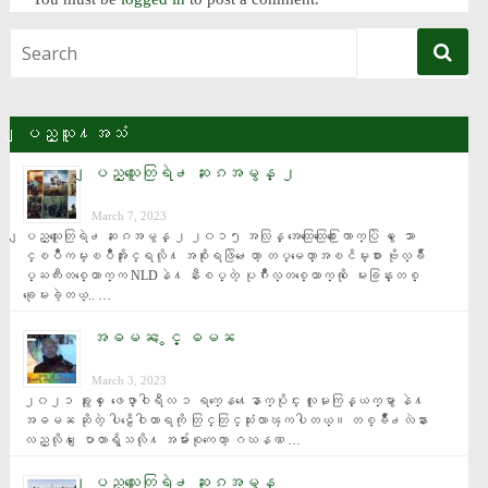
ျပည္သူ႔အသံ
ျပည္သူေတြရဲ႕ ဆႏၵအမွန္ ၂
March 7, 2023
ျပည္သူေတြရဲ႕ ဆႏၵအမွန္ ၂ ၂၀၁၅ အလြန္ အေထြေထြေ႐ြးေကာက္ပြဲ မွ ေသာ
င္ၿပိဳကမ္းၿပိဳအႏိုင္ရလို႔ အစိုးရဖြဲ႕ေတာ့ တပ္မေတာ္အၿငိမ္းစား ဗိုလ္ခ်ဳ
ပ္ႀကီးတစ္ေယာက္က NLDနဲ႔ နီးစပ္တဲ့ ပုဂၢိဳလ္တစ္ေယာက္ကို ေမးခြန္းတစ္
ခုေမးခဲ့တယ္.. …
အဓမၼ ႏွင့္ ဓမၼ
March 3, 2023
၂၀၂၁ ခုႏွစ္ ေဖေဖာ္ဝါရီလ ၁ ရက္ေန႔ေနာက္ပိုင္း လူမႈကြန္ယက္မွာ နဲ႔ 
အဓမၼ ဆိုတဲ့ ပါဠိေဝါဟာရကို တြင္တြင္သုံးလာၾကပါတယ္။ တစ္ခ်ိဳ႕လဲနား
လည္လို႔ ေျပာတာရွိသလို႔ အမ်ားစုကေတာ့ ဂဃနဏ …
ျပည္သူေတြရဲ႕ ဆႏၵအမွန္