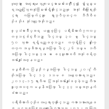
ဟုတ္ေသာ ေျပာင္းေရႊ႕ေၾကးျမင့္မားမႈမ်ားႀကံဳႏိုင္၍ ေမွ်ာ္မွန္းမ
ရသည့္ေငြေၾကးသံုးစြဲမႈမ်ားရွိလာႏိုင္သည္ဟု ေဘာလံုး စီးပြားေရးဆုိ
င္ရာ ကၽြမ္းက်င္သူ ေရာ့ဘ္ဝီလ္ဆင္က ဘီဘီစီစ
ပို႔သို႔ သံုးသပ္ေျပာဆိုသည္။
႐ုပ္သံစာခ်ဳပ္အရ ယခုႏွစ္တြင္ ပရီးမီးယားလိဂ္ကလပ္
တစ္သင္းခ်င္းစီသည္ ေပါင္သန္း ၃၀ မွ ေပါင္သန္း
၅၀ ၾကား ရရွိမည္ျဖစ္သည္။ လက္ရွိတြင္ ယူႏိုက္
တက္က အမ္ခီတာရန္အတြက္ ေပါင္ ၂၆ သန္း၊ ေဘလီ
အတြက္ ေပါင္သန္း ၃၀ ေပး ေခၚယူထားၿပီး အသံုး စရိတ္
အမ်ားဆံုးျဖစ္ေနသည္။
မန္စီးတီးက ဂြန္ဒိုဂန္အတြက္ ေပါင္သန္း ၂၀၊ ႏိုလီ
တိုအတြက္ ေပါင္ ၁၃ ဒသမ ၈ သန္းေပးထားရသည္။
၂၀၁၄-၁၅ ရာသီက ေငြအသံုးအမ်ားဆံုးျဖစ္ခဲ့သည့္ လီဗာ
ပူးလ္အသင္းက မန္နီအတြက္ ေပါင္ ၃၄ သန္းအကုန္က်
ခံထားသည္။
ပရီးမီးယားလိဂ္သို႔ထပ္ေရာက္လာႏိုင္သည့္ ကစားသမားအေနျဖ
င့္ ျပင္သစ္ကြင္းလယ္လူေပါ့ဂ္ဘာသည္ ၂၀၁၂ က ထြက္