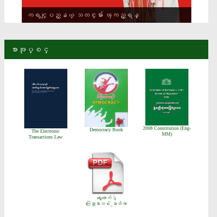
ကရင္ျပည္နယ္ သတင္းမ်ား ၾကည့္ရန္
စာအုပ္စင္
2008 Constitution (Eng-
Democracy Book
The Electronic
MM)
Transactions Law
ရွေးကောက်ပွဲ
ကြေညာစာတမ်း_မာတိကာ