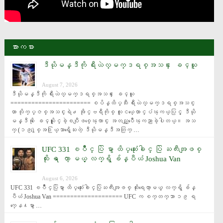
အားကစား
ဒီယိုမန္ဒီကို ရီးယဲလ္မက္ဒရစ္အသင္း ေခၚယူ
August 7, 2026
ဒီယိုမန္ဒီကို ရီးယဲလ္မက္ဒရစ္အသင္း ေခၚယူ 
======================= စပိန္ထိပ္သီး ရီးယဲလ္မက္ဒရစ္အသင္း
ဟာ လိုက္ပ္ဇစ္အသင္းရဲ႕ အိုင္ဗရီကိုစ္ လူငယ္ေတာင္ပံၾကယ္ပြင့္ ဒီယို
မန္ဒီကို ေခၚယူႏိုင္ခဲ့ၿပီျဖစ္ေၾကာင္း အတည္ျပဳေၾကညာခဲ့ပါတယ္။ အသ
က္ (၁၉)ႏွစ္အ႐ြယ္သာရွိေသးတဲ့ ဒီယိုမန္ဒီအတြက္ …
UFC 331 ၿပိဳင္ ပြဲ မွာ ထိပ္ဆုံးေခါင္ ပြဲ ႀကီးအျဖစ္
ထိုး ရ ေတာ့ မယ့္ လက္ရွိ ခ်န္ပီယံ ‌Joshua Van
August 6, 2026
UFC 331 ၿပိဳင္ပြဲမွာ ထိပ္ဆုံးေခါင္ပြဲႀကီးအျဖစ္ ထိုးရေတာ့မယ့္ လက္ရွိ ခ်န္
ပီယံ ‌Joshua Van ==================== UFC က စက္တက္ဘာ ၁၉ ရ
က္ေန႔မွာ …