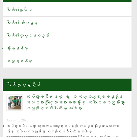
ေလးမ်က္ႏွာ ျပည္သူ႔လႊတ္ေတာ္ကိုယ္စားလွယ္ ဦးျမင့္စိုး၊ (ျမင့္စိုး-နတလ) ၊
ပါတီ၏မူ၀ါဒ
ေရ ေဘး သင့္ေနေသာ ၿမိဳ႕ေပၚ ရပ္ ကြက္ မ်ားကို လိုက္လံၾကည့္ရႈ။
ျပည္ခိုင္ၿဖိဳးပါတီဒုဥကၠ႒မွ ဝါဆိုသကၤန္းႏွင့္ လႉ ဖြယ္ ဝတၳဳအစုစုတို႔
ပါတီ၏ သႏိၷဌာန္
ကပ္လႉ
ပါတီ၏လုပ္ငန္းစဥ္မ်ား
ေလးမ်က္ႏွာၿမိဳ႕နယ္တြင္ ဆက္သြယ္ေရးျပန္လည္ရရွိေစရန္ B2B Satellite
Terminal ၂ စုံႏွင့္ COW မိုဘိုင္းကား တပ္ဆင္
ေမွ်ာ္မွန္းခ်က္
လာအိုနဲ႔ပြဲ ပြဲစဥ္အလိုက္ အ ေကာင္း ဆုံး ကစားသမားဆုကို ဟက္ထရစ္ရွင္
ရည္မွန္းခ်က္
ဝင္းႏိုင္ထြန္း ဆြတ္ခူး
ေလးမ်က္ႏွာၿမိဳ႕နယ္မွ ေရ ေဘးသင့္သူမ်ားကို ဆန္ရိကၡာအပါအဝင္ ေထာက္
ပံ့ပစၥည္းမ်ားေပးအပ္
ပါတီလႈပ္ရွားမွဳမ်ား
တိုက္ ပြဲ စီမံခ်က္ေရးဆြဲၿပီး ပူးေပါင္း ေလ ေၾကာင္း တိုက္ခိုက္မႈလုပ္ႏိုင္မယ့္
AI စနစ္ကို တ႐ုတ္ျပသ
ေလးမ်က္ႏွာၿမိဳ႕နယ္ ေရ ေဘး ကယ္ဆယ္ေရးစခန္းသို႔
အသင့္စားသုံးႏိုင္ေသာအစားအစာမ်ားႏွင့္ ေဆးဝါးပစၥည္းမ်ားအား ျ
ခ်စ္သူေဂ်ာ္ဂ်ီနာနဲ႔ လက္ထပ္မဂၤလာအခမ္းအနားက်င္းပမယ့္ စီေရာ္နယ္ဒို
ပည္ခိုင္ၿဖိဳးပါတီမွ လႉဒါန္း
ေလးမ်က္ႏွာၿမိဳ႕နယ္ ေရ ေဘး ကယ္ဆယ္ေရးစခန္းသို႔ အသင့္စားသုံးႏိုင္ေသာအစား
August 5, 2026
အစာမ်ားႏွင့္ ေဆးဝါးပစၥည္းမ်ားအား ျပည္ခိုင္ၿဖိဳးပါတီမွ လႉဒါန္း
ေလးမ်က္ႏွာၿမိဳ႕နယ္ ေရေဘးကယ္ဆယ္ေရးစခန္းသို အသင့္စားသုံးႏိုင္ေသာအစားအစာ
မ်ားႏွင့္ ေဆးဝါးပစၥည္းမ်ားအား ျပည္ခိုင္ၿဖိဳးပါတီမွ လႉဒါန္း 