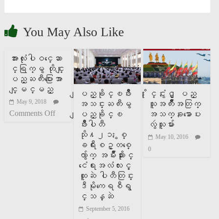
You May Also Like
အားလုံးပါဝင္ေဆာ
င္ရြက္မွ တုိင္းျ
ပည္ႀကီးပြားေအာ
င္ျမင္မည္
ျပည္ခိုင္ၿဖိဳး
ႏုိင္ငံႏွင့္ ျပည္
May 9, 2018
အသင္းႀကီးမွ
သူအက်ဳိးအတြက္
Comments Off
ျပည္ခိုင္ၿ
အသက္ခႏၶာေပး
ဖိဳးပါတီ
လွဴသူမ်ား
သို႔၂၁ ႏွစ္
May 10, 2016
ခရီးစဥ္တစ္ေ
0
လွ်ာက္ အမ်ဳိးသားႏိုင္
ငံေရးအလံလႊင့္
ထူဆဲ ပါတီတြင္း
ဒီမိုကေရစီရွ
င္သန္ဆဲ
September 5, 2016