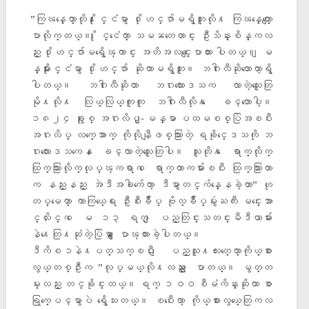
”ကြၽန္ေတာ္တို႔ႏိုင္ငံမွာ ႐ိုဟင္ဂ်ာမရွိဘူးလို႔ ကြၽန္ေတာ္ေျ
ပာလိုက္တယ္။ ႏိုင္ငံေတာ္ သမၼတေဟာင္း ဦးသိန္းစိန္ကလ
ည္း ႐ိုဟင္ဂ်ာမရွိေၾကာင္း အတိအလင္းေျပာထား ပါတယ္။ ျမ
န္မာႏိုင္ငံမွာ ႐ိုဟင္ဂ်ာ ဆိုတာမရွိဘူး။ ဘဂၤါလီဆိုတာေတာ့ရွိ
ပါတယ္။ ဘဂၤါလီဆိုတာ ဘဂၤလားေဒသက လာတဲ့သူေတြ
မို႔လို႔ လြယ္လြယ္ကူကူ ဘဂၤါလီလို႔ ေခၚတာေပါ့။
၁၈၂၄ ခုႏွစ္ အဂၤလိပ္-ျမန္မာ ပထမစစ္ပြဲအၿပီး
အဂၤလိပ္ လက္ေအာက္ ကိုလိုနီျဖစ္သြားတဲ့ ရခိုင္ေဒသကို ဘ
ဂၤလားေဒသကေန ေခၚလာတဲ့သူေတြပါ။ သူတို႔ ေရာက္လိုက္
ထြက္သြားလိုက္လုပ္ၾကရာက ေရာက္တာကမ်ားၿပီး ထြက္သြားတာ
က နည္းနည္း အဲဒီအခါက်ေတာ့ ဒီမွာတင္က်န္ေနခဲ့တာ” ဟု
တပ္မေတာ္ ကာကြယ္ေရး ဦးစီးခ်ဳပ္ ဗိုလ္ခ်ဳပ္မွဴးႀကီး မင္းေအာ
င္လိႈင္က ေမ ၁၃ ရက္ ျပည္တြင္းသတင္းမီဒီယာမ်ား
နဲ႔ေတြ႔ဆံုတဲ့ပြဲမွာ ေျပာၾကားခဲ့ပါတယ္။
ဒီကိစၥနဲ႔ပတ္သက္ၿပီး ျပည္သူ႔လႊတ္ေတာ္ကိုယ္စား
လွယ္တစ္ဦးက ”လုပ္မယ္လို႔လည္း ေျပာတယ္။ မွတ္တ
မ္းလည္း တင္ခိုင္းတယ္။ ရက္ ၁ဝဝ စီမံကိန္းဆိုတာ စာ
ရြက္ေပၚမွာပဲ ရွိေသးတယ္။ ၿပီးေတာ့ ကိုယ္စားလွယ္ေတြကလ