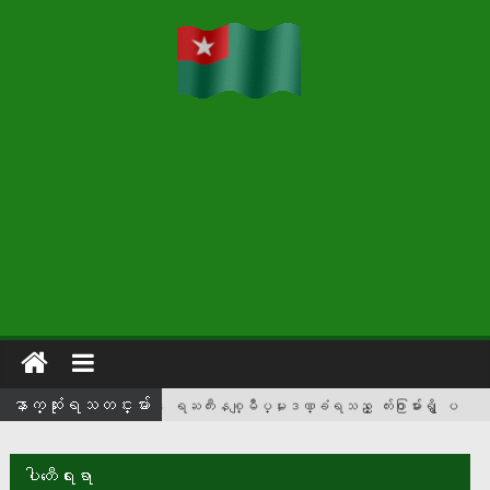
ေနာက္ဆံုးရသတင္းမ်ား
ေရႀကီးနစ္ျမဳပ္မႈဒဏ္ခံရသည့္ ေက်း႐ြာမ်ားရွိ ျပ
ည္သူမ်ားအား ျပည္ခိုင္ၿဖိဳးပါတီက ကူညီေထာက္ပံ့
ေတာင္ကိုရီးယားမွာ အပူလႈိင္းေၾကာင့္ ေသဆုံးသူ ၁၉ ဦးအထိရွိလာ
ပါတီေရးရာ