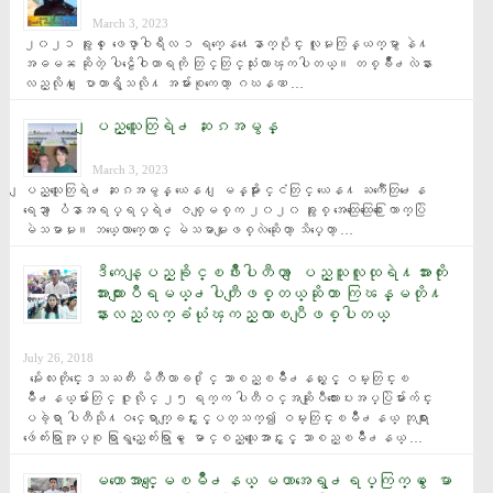
March 3, 2023
၂၀၂၁ ခုႏွစ္ ေဖေဖာ္ဝါရီလ ၁ ရက္ေန႔ေနာက္ပိုင္း လူမႈကြန္ယက္မွာ နဲ႔ 
အဓမၼ ဆိုတဲ့ ပါဠိေဝါဟာရကို တြင္တြင္သုံးလာၾကပါတယ္။ တစ္ခ်ိဳ႕လဲနား
လည္လို႔ ေျပာတာရွိသလို႔ အမ်ားစုကေတာ့ ဂဃနဏ …
ျပည္သူေတြရဲ႕ ဆႏၵအမွန္
March 3, 2023
ျပည္သူေတြရဲ႕ ဆႏၵအမွန္ ယေန႔ ျမန္မာႏိုင္ငံတြင္ ယေန႔ ႀကဳံေတြ႕ေန
ရေသာ ျပႆနာအရပ္ရပ္ရဲ႕ ဇစ္ျမစ္က ၂၀၂၀ ခုႏွစ္ အေထြေထြေ႐ြးေကာက္ပြဲ 
မဲသမာမႈ။ ဘယ္ေလာက္ေတာင္ မဲသမာမႈျဖစ္လဲဆိုေတာ့ သိပ္ေတာ့ …
ဒီကေန့ျပည္ခုိင္ၿဖိဳးပါတီဟာ ျပည္သူလူထုရဲ႔အားကိုး
အားထားျပဳရမယ္႕ပါတီျဖစ္တယ္ဆိုတာ ကြၽန္မတို႔
နားလည္လက္ခံယုံၾကည္လာၿပီျဖစ္ပါတယ္
July 26, 2018
  မႏၲေလးတိုင္းေဒသႀကီး မိတီၴလာခ႐ိုင္ သာစည္ၿမိဳ႕နယ္ႏွင့္ ဝမ္းတြင္းၿ
မိဳ႕နယ္မ်ားတြင္ ဇူလိုင္ ၂၅ ရက္က ပါတီဝင္အဆိုျပဳလႊာေပးအပ္ပြဲမ်ားက်င္း
ပခဲ့ရာ ပါတီသို႔ဝင္ေရာက္ျခင္းႏွင့္ပတ္သက္၍ ဝမ္းတြင္းၿမိဳ႕နယ္ ဘုရားျ
ဖဴေက်းရြာအုပ္စု ရြာရွည္ေက်းရြာမွ ေမာင္စည္သူေအာင္ႏွင့္ သာစည္ၿမိဳ႕နယ္ …
မဟာေအာင္ေျမၿမိဳ႕နယ္ မဟာအေရွ႕ရပ္ကြက္မွ ေမာ