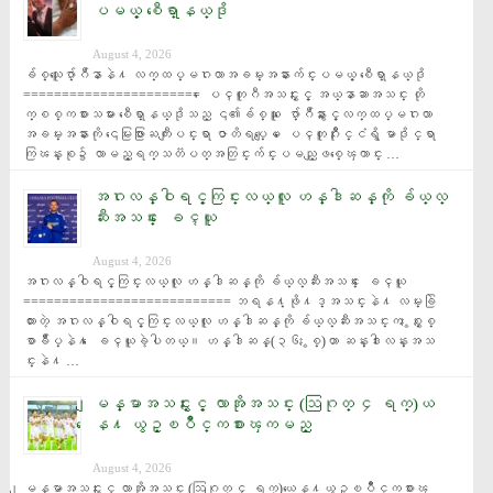
ပမယ့္ စီေရာ္နယ္ဒို
August 4, 2026
ခ်စ္သူေဂ်ာ္ဂ်ီနာနဲ႔ လက္ထပ္မဂၤလာအခမ္းအနားက်င္းပမယ့္ စီေရာ္နယ္ဒို 
======================= ေပၚတူဂီအသင္းႏွင့္ အယ္နာဆာအသင္း တို
က္စစ္ကစားသမား စီေရာ္နယ္ဒိုသည္ ၎၏ခ်စ္သူ ေဂ်ာ္ဂ်ီနာႏွင့္လက္ထပ္မဂၤလာ
အခမ္းအနားကို ၎ေမြးဖြားႀကီးျပင္းရာ ဇာတိရပ္ေျမ ေပၚတူဂီႏိုင္ငံရွိ မာဒိုင္ရာ
ကြၽန္းစု၌ လာမည့္ရက္သတၱပတ္အတြင္းက်င္းပမည္ျဖစ္ေၾကာင္း …
အဂၤလန္ဝါရင့္ကြင္းလယ္လူ ဟန္ဒါဆန္ကို ခ်ယ္လ္
ဆီးအသင္း ေခၚယူ
August 4, 2026
အဂၤလန္ဝါရင့္ကြင္းလယ္လူ ဟန္ဒါဆန္ကို ခ်ယ္လ္ဆီးအသင္း ေခၚယူ 
=========================== ဘရန႔္ဖို႔ဒ္အသင္းနဲ႔ လမ္းခြဲ
ထားတဲ့ အဂၤလန္ဝါရင့္ကြင္းလယ္လူ ဟန္ဒါဆန္ကို ခ်ယ္လ္ဆီးအသင္းက ႏွစ္ႏွစ္
စာခ်ဳပ္နဲ႔ ေခၚယူခဲ့ပါတယ္။ ဟန္ဒါဆန္(၃၆ ႏွစ္)ဟာ ဆန္းဒါးလန္းအသ
င္းနဲ႔ …
ျမန္မာအသင္းႏွင့္ လာအိုအသင္း (ဩဂုတ္ ၄ ရက္)ယ
ေန႔ ယွဥ္ၿပိဳင္ကစားၾကမည္
August 4, 2026
ျမန္မာအသင္းႏွင့္ လာအိုအသင္း (ဩဂုတ္ ၄ ရက္)ယေန႔ယွဥ္ၿပိဳင္ကစားၾ