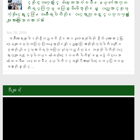
င္စုိင္းထက္ေက်ာ္ႏွင့္ ခ်မ္းေအးသာစံၿမိဳ႕နယ္ ကံေကာက္ႀ
ကီးရပ္ကြက္မွ မယြန္းမီမီေဇာ္တုိ႔မွ ျပည္ေထာင္စုၾ
ကံ့ခုိင္ေရးႏွင့္ဖြံ႕ၿဖိဳးေရးပါတီသုိ႔ ဝင္ေရာက္ျခင္းႏွင့္ပတ္သက္၍ ​ေျ
ပာျကားသြား​ေသာစကားသံမ်ား
July 26, 2018
  အမ်ဳိးသားေရးမူဝါဒကိုဦးတည္ၿပီး ဒို႔တာဝန္အေရးသံုးပါးကို ဦးထိပ္ထားေဆာင္ရြ
က္ေနတာျဖစ္တဲ့အတြက္ ကြၽန္ေတာ္တို႔လိုျပည္သူေတြ အားကိုးထိုက္တဲ့ပါတီႀကီးျဖ
စ္တာကို သိျမင္ၾကားသိရတဲ့အတြက္ ယံုၾကည္စိတ္နဲ႔ အခုလို ပါတီကိုဝင္ေ
ရာက္လာျခင္းျဖစ္ပါတယ္​။ မႏၲေလးတိုင္းေဒသႀကီး ပါတီ႐ံုးခန္းမ၌က်င္းပေသာ 
မႏၲေလးၿမိဳ႕ေပၚေလးၿမိဳ႕နယ္ ပါတီဝင္အဆုိျပဳလႊာစုေပါင္းေပးအပ္ပြဲအခမ္း
အနားကုိ ဇူလိုင္ …
သီချင်း