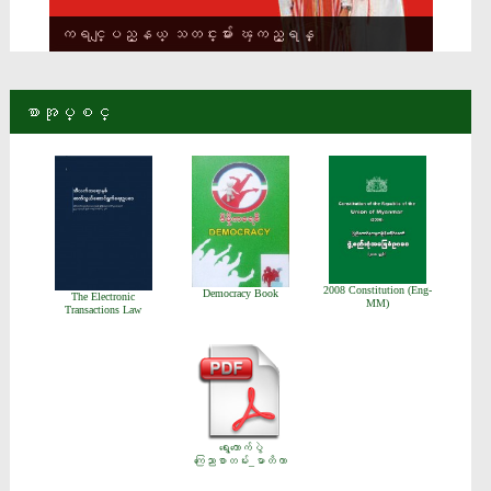
ကရင္ျပည္နယ္ သတင္းမ်ား ၾကည့္ရန္
စာအုပ္စင္
2008 Constitution (Eng-
Democracy Book
The Electronic
MM)
Transactions Law
ရွေးကောက်ပွဲ
ကြေညာစာတမ်း_မာတိကာ