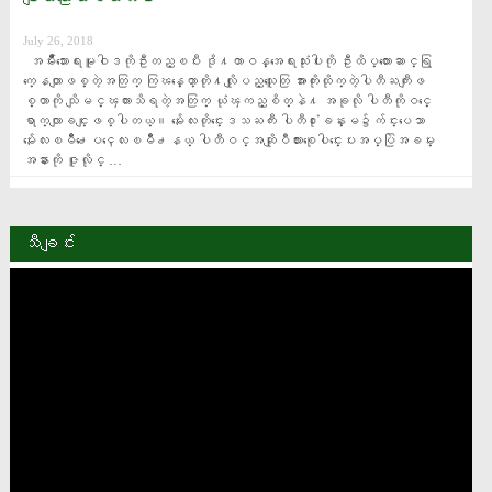
July 26, 2018
  အမ်ဳိးသားေရးမူဝါဒကိုဦးတည္ၿပီး ဒို႔တာဝန္အေရးသံုးပါးကို ဦးထိပ္ထားေဆာင္ရြ
က္ေနတာျဖစ္တဲ့အတြက္ ကြၽန္ေတာ္တို႔လိုျပည္သူေတြ အားကိုးထိုက္တဲ့ပါတီႀကီးျဖ
စ္တာကို သိျမင္ၾကားသိရတဲ့အတြက္ ယံုၾကည္စိတ္နဲ႔ အခုလို ပါတီကိုဝင္ေ
ရာက္လာျခင္းျဖစ္ပါတယ္​။ မႏၲေလးတိုင္းေဒသႀကီး ပါတီ႐ံုးခန္းမ၌က်င္းပေသာ 
မႏၲေလးၿမိဳ႕ေပၚေလးၿမိဳ႕နယ္ ပါတီဝင္အဆုိျပဳလႊာစုေပါင္းေပးအပ္ပြဲအခမ္း
အနားကုိ ဇူလိုင္ …
သီချင်း