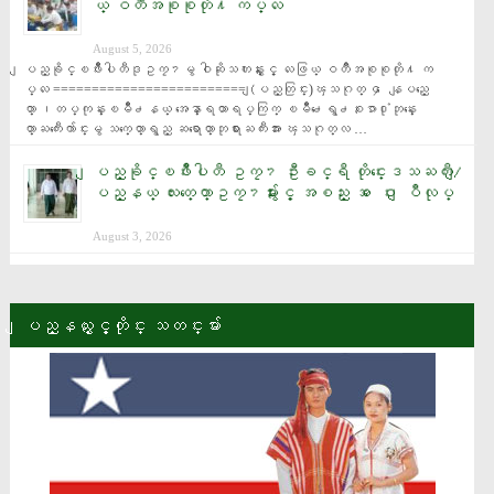
ယ္ ဝတၳဳအစုစုတို႔ ကပ္လႉ
August 5, 2026
ျပည္ခိုင္ၿဖိဳးပါတီဒုဥကၠ႒မွ ဝါဆိုသကၤန္းႏွင့္ လႉဖြယ္ ဝတၳဳအစုစုတို႔ က
ပ္လႉ ========================= (ျပည္တြင္း)ၾသဂုတ္ ၄ ေနျပည္ေ
တာ္ ၊တပ္ကုန္းၿမိဳ႕နယ္ အေနာ္ရထာရပ္ကြက္ ၿမိဳ႕ေရွ႕စႏၵာ႐ုံဘုန္းေ
တာ္ႀကီးေက်ာင္းမွ သက္ေတာ္ရွည္ ဆရာေတာ္ဘုရားႀကီးအား ၾသဂုတ္လ …
ျပည္ခိုင္ၿဖိဳးပါတီ ဥကၠ႒ ဦးခင္ရီ တိုင္းေဒသႀကီး/ျ
ပည္နယ္ လႊတ္ေတာ္ဥကၠ႒မ်ားႏွင့္ အစည္း အ ေဝး ျပဳလုပ္
August 3, 2026
ျပည္နယ္ႏွင့္တိုင္း သတင္းမ်ား