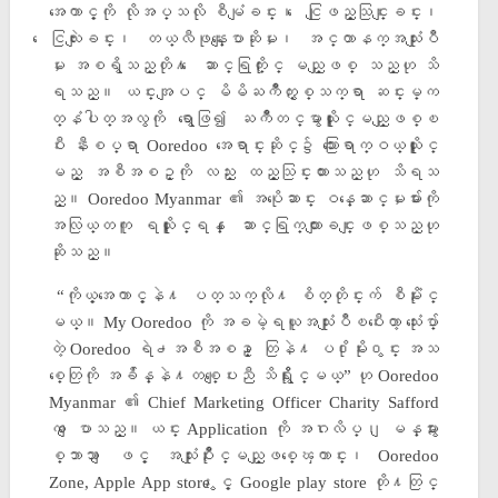
အေကာင့္ကို လိုအပ္သလို စီမံျခင္း၊ ေငြျဖည့္သြင္းျခင္း၊
ေငြလႊဲျခင္း၊ တယ္လီဖုန္းေျပာဆိုမႈ၊ အင္တာနက္အသုံးျပဳ
မႈ အစရွိသည္တို႔ ေဆာင္ရြက္ႏိုင္ မည္ျဖစ္ သည္ဟု သိ
ရသည္။ ယင္းအျပင္ မိမိႀကိဳက္ႏွစ္သက္ရာ ဆင္းမ္က
တ္နံပါတ္အလွကို ရွာေဖြ၍ ႀကိဳတင္မွာယူႏုိင္မည္ျဖစ္ၿ
ပီး နီးစပ္ရာ Ooredoo အေရာင္းဆိုင္၌ သြားေရာက္ဝယ္ယူႏိုင္
မည့္ အစီအစဥ္ကို လည္း ထည့္သြင္းထားသည္ဟု သိရသ
ည္။ Ooredoo Myanmar ၏ အပိုေဆာင္း ဝန္ေဆာင္မႈမ်ားကို
အလြယ္တကူ ရယူႏိုင္ရန္ ေဆာင္ရြက္ထားျခင္းျဖစ္သည္ဟု
ဆိုသည္။
“ကိုယ့္အေကာင့္နဲ႔ ပတ္သက္လို႔ စိတ္တိုင္းက် စီမံႏိုင္
မယ္။ My Ooredoo ကို အခမဲ့ရယူအသံုးျပဳၿပီးေတာ့ သံုးေပ်ာ္
တဲ့ Ooredoo ရဲ႕အစီအစဥ္ ေတြနဲ႔ ပ႐ိုမိုး႐ွင္း အသ
စ္ေတြကို အခ်ိန္နဲ႔တစ္ေျပးညီ သိရွိႏုိင္မယ္” ဟု Ooredoo
Myanmar ၏ Chief Marketing Officer Charity Safford
က ေျပာသည္။ ယင္း Application ကို အဂၤလိပ္၊ ျမန္မာႏွ
စ္ဘာသာ ျဖင့္ အသံုးျပဳႏိုင္မည္ျဖစ္ေၾကာင္း၊ Ooredoo
Zone, Apple App store ႏွင့္ Google play store တို႔တြင္