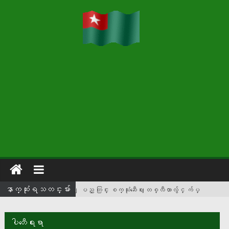
ေနာက္ဆံုးရသတင္းမ်ား
ျပည္ တြင္း စက္သုံးဆီေဈး တစ္လီတာလွ်င္ က်ပ္
၁၇၀ မွ ၂၆၅ အထိ ျမင့္တက္
တစ္လကို လူတူစက္႐ုပ္ ၁၀၀၀ ထုတ္လုပ္မယ့္ မစ္ဆူဘီရွီ
ပါတီေရးရာ