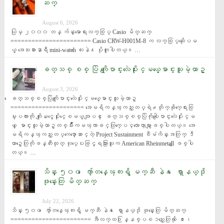
ဆက္
August 6, 2026
ယြမ္ ၂၀၀၀ တန္ က်န္းမာေရးလက္စြပ္ Casio မိတ္ဆက္ 
======================= Casio CRW-H001M-8 က လက္စြပ္ဆိုေပမ
ယ့္ အေသးစားနာရီ mini-watch ေလးနဲ႔ ပိုတူပါတယ္။ …
ေခတ္သစ္ စစ္ ပြဲ ကိုေျပာင္းလဲေပးႏိုင္မယ့္ေမာင္းသူမဲ့ယာဥ္
August 3, 2026
ေခတ္သစ္စစ္ပြဲကိုေျပာင္းလဲေပးႏိုင္မယ့္ေမာင္းသူမဲ့ယာဥ္ 
===================== အေမရိကန္ၾကည္းတပ္ရဲ႕တိုက္ခိုက္ေရးစြ
မ္းပကားကို တိုးျမႇင့္ေပးႏိုင္ေစမယ့္အျပင္ ေခတ္သစ္စစ္ပြဲကိုပါေျပာင္းလဲေပးႏိုင္မ
ယ့္ ေမာင္းသူမဲ့ယာဥ္တစ္မ်ိဳးကမၾကာခင္ထြက္ေပၚလာေတာ့မွာျဖစ္ပါတယ္။ အေ
မရိကန္ၾကည္းတပ္ကေဖာ္ေဆာင္တဲ့ Project Sustainment စီမံကိန္းအတြက္ ဒီ
ယာဥ္ေတြကိုဖန္တီးထုတ္ လုပ္ေပးခြင့္ရသြားသူက American Rheinmetall ျဖစ္ပါ
တယ္။ …
သိန္း ၅၀၀ ေက်ာ္တန္ေၾကးရွိ မက္ဆီ နဲ႔ ေရာ္နယ္ဒို
ဖုန္းေတြ မိတ္ဆက္
July 22, 2026
သိန္း ၅၀၀ ေက်ာ္တန္ေၾကးရွိ မက္ဆီ နဲ႔ ေရာ္နယ္ဒို ဖုန္းေတြ မိတ္ဆက္ 
======================= အီလက္ထ႐ြန္နစ္ပစၥည္းေတြကို ေ႐ႊ၊ 