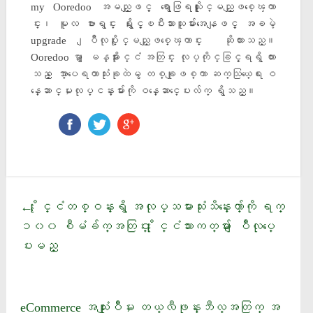
my Ooredoo အမည္ျဖင့္ ရွာေဖြရယူႏိုင္မည္ျဖစ္ေၾကာ
င္း၊ မူလ ဗားရွင္း ရွိႏွင့္ၿပီးသားသူမ်ားအေနျဖင့္ အခမဲ့
upgrade ျပဳလုပ္ႏိုင္မည္ျဖစ္ေၾကာင္း ဆိုထားသည္။
Ooredoo မွာ ျမန္မာႏိုင္ငံ အတြင္း လုပ္ကိုင္ခြင့္ရရွိ ထား
သည့္ ေအာ္ပေရတာသံုးခုထဲမွ တစ္ခုျဖစ္ကာ ဆက္သြယ္ေရး ဝ
န္ေဆာင္မႈလုပ္ငန္းမ်ားကို ဝန္ေဆာင္ေပးလ်က္ ရွိသည္။
ႏုိင္ငံတစ္ဝန္းရွိ အလုပ္သမားသံုးသိန္းေက်ာ္ကို ရက္
←
၁၀၀ စီမံခ်က္အတြင္း ႏုိင္ငံသားကတ္မ်ား ျပဳလုပ္ေ
ပးမည္
eCommerce အသံုးျပဳမႈ တယ္လီဖုန္းဘီလ္အတြက္ အ