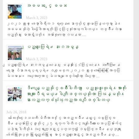
အဓမၼ ႏွင့္ ဓမၼ
March 3, 2023
၂၀၂၁ ခုႏွစ္ ေဖေဖာ္ဝါရီလ ၁ ရက္ေန႔ေနာက္ပိုင္း လူမႈကြန္ယက္မွာ နဲ႔ 
အဓမၼ ဆိုတဲ့ ပါဠိေဝါဟာရကို တြင္တြင္သုံးလာၾကပါတယ္။ တစ္ခ်ိဳ႕လဲနား
လည္လို႔ ေျပာတာရွိသလို႔ အမ်ားစုကေတာ့ ဂဃနဏ …
ျပည္သူေတြရဲ႕ ဆႏၵအမွန္
March 3, 2023
ျပည္သူေတြရဲ႕ ဆႏၵအမွန္ ယေန႔ ျမန္မာႏိုင္ငံတြင္ ယေန႔ ႀကဳံေတြ႕ေန
ရေသာ ျပႆနာအရပ္ရပ္ရဲ႕ ဇစ္ျမစ္က ၂၀၂၀ ခုႏွစ္ အေထြေထြေ႐ြးေကာက္ပြဲ 
မဲသမာမႈ။ ဘယ္ေလာက္ေတာင္ မဲသမာမႈျဖစ္လဲဆိုေတာ့ သိပ္ေတာ့ …
ဒီကေန့ျပည္ခုိင္ၿဖိဳးပါတီဟာ ျပည္သူလူထုရဲ႔အားကိုး
အားထားျပဳရမယ္႕ပါတီျဖစ္တယ္ဆိုတာ ကြၽန္မတို႔
နားလည္လက္ခံယုံၾကည္လာၿပီျဖစ္ပါတယ္
July 26, 2018
  မႏၲေလးတိုင္းေဒသႀကီး မိတီၴလာခ႐ိုင္ သာစည္ၿမိဳ႕နယ္ႏွင့္ ဝမ္းတြင္းၿ
မိဳ႕နယ္မ်ားတြင္ ဇူလိုင္ ၂၅ ရက္က ပါတီဝင္အဆိုျပဳလႊာေပးအပ္ပြဲမ်ားက်င္း
ပခဲ့ရာ ပါတီသို႔ဝင္ေရာက္ျခင္းႏွင့္ပတ္သက္၍ ဝမ္းတြင္းၿမိဳ႕နယ္ ဘုရားျ
ဖဴေက်းရြာအုပ္စု ရြာရွည္ေက်းရြာမွ ေမာင္စည္သူေအာင္ႏွင့္ သာစည္ၿမိဳ႕နယ္ …