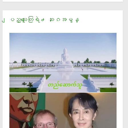
ျပည္သူေတြရဲ႕ ဆႏၵအမွန္