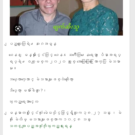
ျပည္သူေတြရဲ႕ ဆႏၵအမွန္
ယေန႔ ျမန္မာႏိုင္ငံတြင္ ယေန႔ ႀကဳံေတြ႕ေနရေသာ ျပႆနာအရပ္
ရပ္ရဲ႕ ဇစ္ျမစ္က ၂၀၂၀ ခုႏွစ္ အေထြေထြေ႐ြးေကာက္ပြဲ မဲသမာ
မႈ။
ဘယ္ေလာက္ေတာင္ မဲသမာမႈျဖစ္လဲဆိုေတာ့
သိပ္ေတာ့ မမ်ားပါဘူး ?၊
ၾကည့္ရေအာင္ေလ
ျမန္မာတစ္ႏိုင္ငံလုံး မဲေပးပိုင္ခြင့္ရွိသူက ၃၈.၂၇ သန္း ၊ မဲ
ခိုး မဲလိမ္ မသမာမႈျဖစ္တာက ၁၀.၄၈ သန္း
သတင္းအျပည့္အစံုကိုၾကည့္ရႈရန္