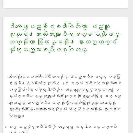
ဒီကေန့ျပည္ခုိင္ၿဖိဳးပါတီဟာ ျပည္သူ
လူထုရဲ႔အားကိုးအားထားျပဳရမယ္႕ပါတီျဖစ္
တယ္ဆိုတာ ကြၽန္မတို႔ နားလည္လက္ခံ
ယုံၾကည္လာၿပီျဖစ္ပါတယ္
မႏၲေလးတိုင္းေဒသႀကီး မိတီၴလာခ႐ိုင္ သာစည္ၿမိဳ႕နယ္ႏွင့္ ဝမ္းတြ
င္းၿမိဳ႕နယ္မ်ားတြင္ ဇူလိုင္ ၂၅ ရက္က ပါတီဝင္အဆိုျပဳလႊာေပး
အပ္ပြဲမ်ားက်င္းပခဲ့ရာ ပါတီသို႔ဝင္ေရာက္ျခင္းႏွင့္ပတ္သက္၍ ဝ
မ္းတြင္းၿမိဳ႕နယ္ ဘုရားျဖဴေက်းရြာအုပ္စု ရြာရွည္ေက်းရြာမွ ေမာင္စည္
သူေအာင္ႏွင့္ သာစည္ၿမိဳ႕နယ္ ကုကၠိဳကန္ေက်းရြာအုပ္စု ထေနာင္းကု
န္း(တ)ေက်းရြာမွ မေအး
ေအးေအာင္တို႔၏ ရင္တြင္းစကားမ်ားကို ေဖာ္ျပအပ္
ပါသည္။
ေမး – ျပည္ခိုင္ၿဖိဳးပါတီကို ဝင္ေရာက္ ျခင္းနဲ႕ပတ္သက္ၿပီး