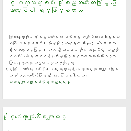
င့္ ပတ္သက္ၿပီး ႐ုံးစည္ႀကီးေက်း႐ြာမွ ဦး​ေ
သာင္​း​ေငြ ၏ ရင္ဖြင့္စကားသံ
ကြၽန္​​ေတာ္​တို႔ ႐ုံးစည္ႀကီးေဒသ ပါတီဝင္ အဆိုျပဳလႊာ စုေပါင္းေပးအ
ပ္ပြဲ အခမ္းအနားသို႔ ကိုယ္တိုင္တက္ေရာက္ ခ်ီးျမႇင့္ေပးပါေသာ အဘ
ဦးဝဏၰေမာင္လြင္ ၊ အဘ ဦးဝင္းေမာင္ တို႔ အမႉးျပဳတဲ့ ျပည္ခို
င္ၿဖိဳးပါတီမွ တာဝန္ရွိပုဂၢိဳလ္မ်ားႏွင့္ဧည့္သည္ေတာ္ႀကီးမ်ားခင္​ဗ်ာ
ကြၽန္​​ေတာ္​ကေတာ့ျပည္ေထာင္စုႀကံ့ခိုင္ေရး
ႏွင့္ဖြံ႕ၿဖိဳးေရးပါတီ
သို႔ ဝင္ေရာက္ရတဲ့ အေၾကာင္းကို တင္ျပသြားမ
ယ့္ ႐ုံးစည္ႀကီးေက်း႐ြာမွ ဦး​ေသာင္​း​ေငြျဖစ္ပါတယ္။
သတင္းအျပည့္အစံုကိုၾကည့္ရႈရန္
ႏိုင္ငံေတာ္လံုျခံဳေရးအျမင္