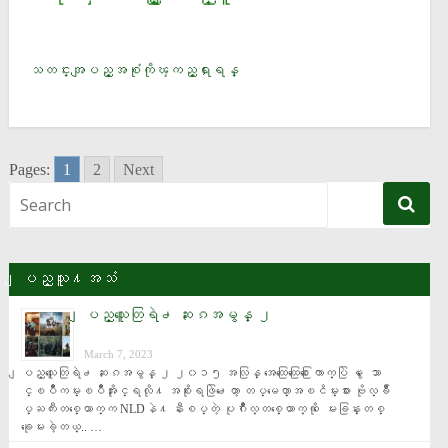
သတင္းအျပည့္အစံုကိုၾကည့္ရႈရန္
Pages:
1
2
Next
ျပည္သူ႔အသံ
ျပည္သူေတြရဲ႕ ဆႏၵအမွန္ ၂
March 7, 2023
ျပည္သူေတြရဲ႕ ဆႏၵအမွန္ ၂ ၂၀၁၅ အလြန္ အေထြေထြေ႐ြးေကာက္ပြဲ မွ ေသာ
င္ၿပိဳကမ္းၿပိဳအႏိုင္ရလို႔ အစိုးရဖြဲ႕ေတာ့ တပ္မေတာ္အၿငိမ္းစား ဗိုလ္ခ်ဳ
ပ္ႀကီးတစ္ေယာက္က NLDနဲ႔ နီးစပ္တဲ့ ပုဂၢိဳလ္တစ္ေယာက္ကို ေမးခြန္းတစ္
ခုေမးခဲ့တယ္.. …