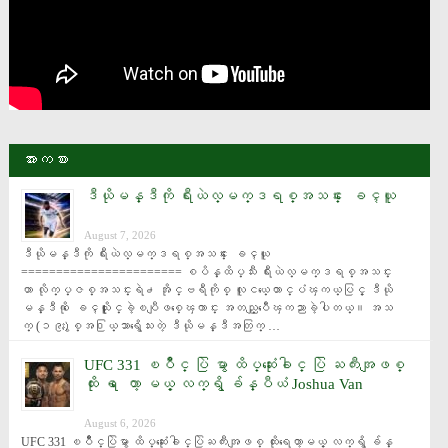
အားကစား
ဒီယိုမန္ဒီကို ရီးယဲလ္မက္ဒရစ္အသင္း ေခၚယူ
August 7, 2026
ဒီယိုမန္ဒီကို ရီးယဲလ္မက္ဒရစ္အသင္း ေခၚယူ 
======================= စပိန္ထိပ္သီး ရီးယဲလ္မက္ဒရစ္အသင္း
ဟာ လိုက္ပ္ဇစ္အသင္းရဲ႕ အိုင္ဗရီကိုစ္ လူငယ္ေတာင္ပံၾကယ္ပြင့္ ဒီယို
မန္ဒီကို ေခၚယူႏိုင္ခဲ့ၿပီျဖစ္ေၾကာင္း အတည္ျပဳေၾကညာခဲ့ပါတယ္။ အသ
က္ (၁၉)ႏွစ္အ႐ြယ္သာရွိေသးတဲ့ ဒီယိုမန္ဒီအတြက္ …
UFC 331 ၿပိဳင္ ပြဲ မွာ ထိပ္ဆုံးေခါင္ ပြဲ ႀကီးအျဖစ္
ထိုး ရ ေတာ့ မယ့္ လက္ရွိ ခ်န္ပီယံ ‌Joshua Van
August 6, 2026
UFC 331 ၿပိဳင္ပြဲမွာ ထိပ္ဆုံးေခါင္ပြဲႀကီးအျဖစ္ ထိုးရေတာ့မယ့္ လက္ရွိ ခ်န္