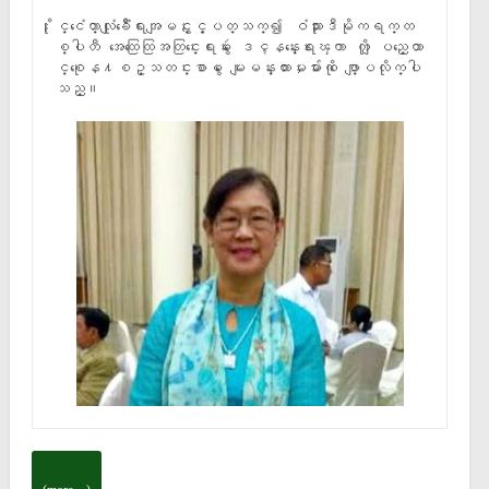
ႏိုင္ငံေတာ္လံုျခံဳေရးအျမင္ႏွင့္ပတ္သက္၍ ဝံသာႏုဒီမိုကရက္တ
စ္ပါတီ အေထြေထြအတြင္းေရးမွဴး ေဒၚနန္းေရႊၾကာ ကို ျပည္ေထာ
င္စုေန႔စဥ္သတင္းစာမွ ေမးျမန္းထားမႈမ်ားကို ေဖာ္ျပလိုက္ပါ
သည္။
