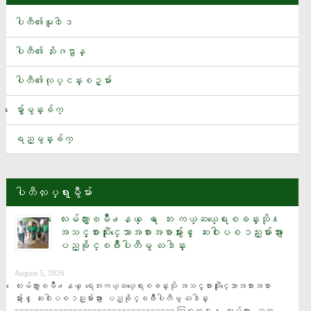
UFC 331 ၿပိဳင္ ပြဲ မွာ ထိပ္ဆုံးေခါင္ ပြဲ ႀကီးအျဖစ္ ထိုး ရ ေတာ့ မယ့္ လက္ရွိ
ပါတီ၏မူ၀ါဒ
ခ်န္ပီယံ ‌Joshua Van
ယြမ္ ၂၀၀၀ တန္ က်န္းမာေရး လက္ စြပ္ Casio မိတ္ဆက္
ပါတီ၏ သႏိၷဌာန္
ႏိုင္ငံေတာ္သမၼတ ထိုင္းႏိုင္ငံသို႔ ေရာက္ရွိ
ပါတီ၏လုပ္ငန္းစဥ္မ်ား
ေလ့က်င့္ေရး ဝတ္စုံ အ တြ က္ ေပါင္ သန္း ၂၀ တန္ စ ပြ န္ဆာ စာခ်ဳပ္ကို မ
န္ယူ ခ်ဳပ္ဆို
ေမွ်ာ္မွန္းခ်က္
ျမန္မာ့လက္ေ႐ြးစင္ အမ်ိဳးသားအသင္းႏွင့္ အမ်ိဳးသမီးအသင္းတို႔ ကြင္း သြင္း ျခ
ရည္မွန္းခ်က္
င္းခတ္ကစားနည္း၌ ေငြ တံဆိပ္ဆုမ်ားအသီးသီး ဆြတ္ခူး
ေလးမ်က္ႏွာၿမိဳ႕နယ္ ေရ ေဘး ကယ္ဆယ္ေရးစခန္းသို႔ အသင့္စားသုံးႏိုင္ေသာအစား
အစာမ်ားႏွင့္ ေဆးဝါးပစၥည္းမ်ားအား ျပည္ခိုင္ၿဖိဳးပါတီမွ လႉဒါန္း
ပါတီလႈပ္ရွားမွဳမ်ား
ေရႀကီးနစ္ျမဳပ္မႈဒဏ္ခံရသည့္ ေက်း႐ြာမ်ားရွိ ျပည္သူမ်ားအား ျပည္ခိုင္ၿဖိဳး
ေလးမ်က္ႏွာၿမိဳ႕နယ္ ေရ ေဘး ကယ္ဆယ္ေရးစခန္းသို႔
ပါတီက ကူညီေထာက္ပံ့
အသင့္စားသုံးႏိုင္ေသာအစားအစာမ်ားႏွင့္ ေဆးဝါးပစၥည္းမ်ားအား ျ
ဒီယိုမန္ဒီကို ရီးယဲလ္မက္ဒရစ္အသင္း ေခၚယူ
ပည္ခိုင္ၿဖိဳးပါတီမွ လႉဒါန္း
August 5, 2026
ေလးမ်က္ႏွာၿမိဳ႕နယ္ ေရေဘးကယ္ဆယ္ေရးစခန္းသို အသင့္စားသုံးႏိုင္ေသာအစားအစာ
မ်ားႏွင့္ ေဆးဝါးပစၥည္းမ်ားအား ျပည္ခိုင္ၿဖိဳးပါတီမွ လႉဒါန္း 