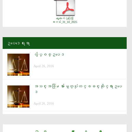
ရွေးကောက်ပွဲကြေငြာ
စာတမ်း_31_10_2025
ဥပေဒေရးရာ
လွ်ပ္စစ္ဥပေဒ
April 26, 2016
အသင္းအဖြဲ႕မ်ားမွတ္ပုံတင္ၿခင္းဆိုင္ရာဥပေ
ဒ
April 26, 2016