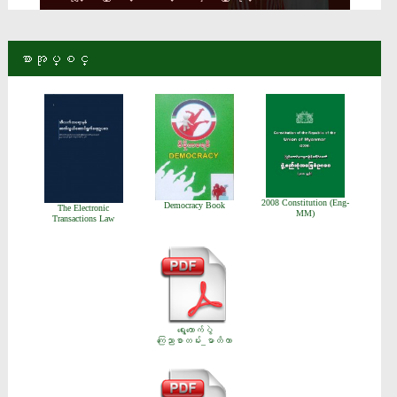
စာအုပ္စင္
2008 Constitution (Eng-
Democracy Book
The Electronic
MM)
Transactions Law
ရွေးကောက်ပွဲ
ကြေညာစာတမ်း_မာတိကာ