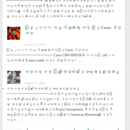
================== ေမာ္ေတာ္ကားနဲ႔အႀကီးစားစက္မႈလုပ္ငန္းမွာ ဂုဏ္သ
တင္းႀကီးမားလွတဲ့ မစ္ဆူဘီရွီကုမၸဏီက အခုဆိုရင္ လူတူစက္႐ုပ္ေတြဘ
က္ကိုလည္း ေျခဦးလွည့္လာပါၿပီ။လူတူစက္႐ုပ္ ေဈးကြက္ထဲကိုဝင္လာရာမွာလ
ည္း အင္နဲ႔အားနဲ႔ဆိုသလိုဝင္လာတာပါ။ ဘာေၾကာင့္လဲဆိုေတာ့ …
ယြမ္ ၂၀၀၀ တန္ က်န္းမာေရး လက္ စြပ္ Casio မိတ္
ဆက္
August 6, 2026
ယြမ္ ၂၀၀၀ တန္ က်န္းမာေရးလက္စြပ္ Casio မိတ္ဆက္ 
======================= Casio CRW-H001M-8 က လက္စြပ္ဆိုေပမ
ယ့္ အေသးစားနာရီ mini-watch ေလးနဲ႔ ပိုတူပါတယ္။ …
ေခတ္သစ္ စစ္ ပြဲ ကိုေျပာင္းလဲေပးႏိုင္မယ့္ေမာင္းသူမဲ့ယာဥ္
August 3, 2026
ေခတ္သစ္စစ္ပြဲကိုေျပာင္းလဲေပးႏိုင္မယ့္ေမာင္းသူမဲ့ယာဥ္ 
===================== အေမရိကန္ၾကည္းတပ္ရဲ႕တိုက္ခိုက္ေရးစြ
မ္းပကားကို တိုးျမႇင့္ေပးႏိုင္ေစမယ့္အျပင္ ေခတ္သစ္စစ္ပြဲကိုပါေျပာင္းလဲေပးႏိုင္မ
ယ့္ ေမာင္းသူမဲ့ယာဥ္တစ္မ်ိဳးကမၾကာခင္ထြက္ေပၚလာေတာ့မွာျဖစ္ပါတယ္။ အေ
မရိကန္ၾကည္းတပ္ကေဖာ္ေဆာင္တဲ့ Project Sustainment စီမံကိန္းအတြက္ ဒီ
ယာဥ္ေတြကိုဖန္တီးထုတ္ လုပ္ေပးခြင့္ရသြားသူက American Rheinmetall ျဖစ္ပါ
တယ္။ …