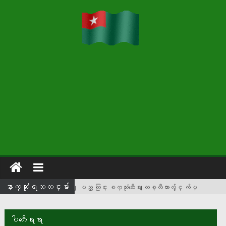
ေနာက္ဆံုးရသတင္းမ်ား
ျပည္ တြင္း စက္သုံးဆီေဈး တစ္လီတာလွ်င္ က်ပ္
၁၇၀ မွ ၂၆၅ အထိ ျမင့္တက္
တစ္လကို လူတူစက္႐ုပ္ ၁၀၀၀ ထုတ္လုပ္မယ့္ မစ္ဆူဘီရွီ
ပါတီေရးရာ