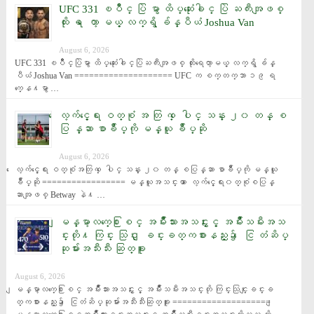
UFC 331 ၿပိဳင္ ပြဲ မွာ ထိပ္ဆုံးေခါင္ ပြဲ ႀကီးအျဖစ္
ထိုး ရ ေတာ့ မယ့္ လက္ရွိ ခ်န္ပီယံ ‌Joshua Van
August 6, 2026
UFC 331 ၿပိဳင္ပြဲမွာ ထိပ္ဆုံးေခါင္ပြဲႀကီးအျဖစ္ ထိုးရေတာ့မယ့္ လက္ရွိ ခ်န္
ပီယံ ‌Joshua Van ==================== UFC က စက္တက္ဘာ ၁၉ ရ
က္ေန႔မွာ …
ေလ့က်င့္ေရး ဝတ္စုံ အ တြ က္ ေပါင္ သန္း ၂၀ တန္ စ
ပြ န္ဆာ စာခ်ဳပ္ကို မန္ယူ ခ်ဳပ္ဆို
August 6, 2026
ေလ့က်င့္ေရး ဝတ္စုံအတြက္ ေပါင္ သန္း ၂၀ တန္ စပြန္ဆာ စာခ်ဳပ္ကို မန္ယူ 
ခ်ဳပ္ဆို ================= မန္ယူအသင္းဟာ ေလ့က်င့္ေရး၀တ္စုံစပြန္
ဆာအျဖစ္ Betway နဲ႔ …
ျမန္မာ့လက္ေ႐ြးစင္ အမ်ိဳးသားအသင္းႏွင့္ အမ်ိဳးသမီးအသ
င္းတို႔ ကြင္း သြင္း ျခင္းခတ္ကစားနည္း၌ ေငြ တံဆိပ္
ဆုမ်ားအသီးသီး ဆြတ္ခူး
August 6, 2026
ျမန္မာ့လက္ေ႐ြးစင္ အမ်ိဳးသားအသင္းႏွင့္ အမ်ိဳးသမီးအသင္းတို ကြင္းသြင္းျခင္းခ
တ္ကစားနည္း၌ ေငြတံဆိပ္ဆုမ်ားအသီးသီးဆြတ္ခူး ==================== ျ