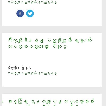
သတင္းအျပည့္အစံုကိုၾကည့္ရႈရန္
က်ိဳက္ထိုျမိဳ႕နယ္ ျပည္ခုိင္ျဖဳိး ရပ္/ေက်း
လပတ္အစည္းအေဝး ျပဳလုပ္
က်ိဳက္ထို၊ ဇြန္ ၃
သတင္းအျပည့္အစံုကိုၾကည့္ရႈရန္
ေအာင္ပြဲရ ေ႐ွ႕တန္းျပန္ တပ္မေတာ္သားမ်ား