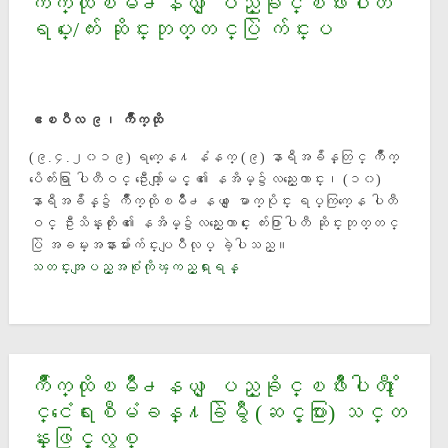
က်ိဳက္ထိုၿမိဳ႕နယ္​ ျပည္​ခိုင္​ၿဖိဳးပါတီ
ရပ္​/​ေက်း ဆိုင္​းဘုတ္​တင္​ပြဲ က်င္​းပ
ဧၿပီလ ၉၊ က်ိဳက္ထို
(၉.၄.၂၀၁၉) ရက္​​ေန႔ နံနက္​ (၉) နာရီအခ်ိန္​တြင္​ က်ိဳက္
ပိေက်းရြာ ပါတီဝင္ ဦးေက်ာ္ျမင့္ ၏ ​ေနအိမ္​၌လည္​း​ေကာင္​း၊ (၁၀)
နာရီအခ်ိန္​၌ က်ိဳက္ထိုၿမိဳ႕နယ္ ေျမာက္ပိုင္း ရပ္ကြက္ေန ပါတီ
ဝင္ ဦးသိန္းတိုး ၏ ​ေနအိမ္​၌လည္​း​ေကာင္​း ​ေက်း႐ြာပါတီ ဆိုင္း​ဘုတ္​တင္​
ပြဲ အခမ္​းအနားမ်ားက်င္​းပျပဳလုပ္​ ခဲ့ပါသည္​။
သတင္းအျပည့္အစံုကိုၾကည့္ရႈရန္
က်ိဳက္ထိုၿမိဳ႕နယ္ ျပည္ခုိင္ၿဖိဳးပါတီ ႏုိ
င္ငံေရးစီမံခန္႔ခြဲမွဳ (ဆင့္ပြား) သင္တ
န္းဖြင့္လွစ္