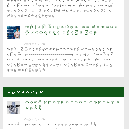
မန္မာ့လက္ေ႐ြးစင္အမ်ိဳးသားျခင္းအသင္းႏွင့္ အမ်ိဳးသမီးျခင္းအသင္းတိုသည္ ထို
င္းႏိုင္ငံတြင္က်င္းပလ်က္ရွိသည့္ (၃၉)ႀကိမ္ေျမာက္ထိုင္းဘုရင့္ဖလားပိုက္ေက်ာ္ျ
ခင္းၿပိဳင္ပြဲ ၂၀၂၆ ၿပိဳင္ ပြဲ၏ ကြင္းသြင္းျခင္းခတ္ၿပိဳင္ပြဲ၌ ေငြ
တံဆိပ္ဆုမ်ားအသီးသီးရရွိခဲ့ေၾကာင္း …
လာအိုနဲ႔ပြဲ ပြဲစဥ္အလိုက္ အ ေကာင္း ဆုံး ကစားသမားဆု
ကို ဟက္ထရစ္ရွင္ ဝင္းႏိုင္ထြန္း ဆြတ္ခူး
August 5, 2026
လာအိုနဲ႔ပြဲ ပြဲစဥ္အလိုက္အေကာင္းဆုံးကစားသမားဆုကို ဟက္ထရစ္ရွင္ ဝင္းႏို
င္ထြန္း ဆြတ္ခူး ====================== ျမန္မာ(၇-၂)လာအိုပြဲမွ ပြဲ
စဥ္အလိုက္အေကာင္းဆုံးကစားသမားဆုကို ဟက္ထရစ္သြင္းယူခဲ့တဲ့ တိုက္စစ္မႉး 
ဝင္းႏိုင္ထြန္းက ဆြတ္ခူးရရွိခဲ့ပါတယ္။ ဝင္းႏိုင္ထြန္းဟာ ဖိလစ္ပိုင္နဲ႔ပြဲ
မွာလည္း တစ္ဂိုးသြင္းယူခဲ့လို …
နည္းပညာသတင္းမ်ား
တစ္လကို လူတူစက္႐ုပ္ ၁၀၀၀ ထုတ္လုပ္မယ့္ မ
စ္ဆူဘီရွီ
August 7, 2026
တစ္လကို လူတူစက္႐ုပ္ ၁၀၀၀ ထုတ္လုပ္မယ့္ မစ္ဆူဘီရွီ 