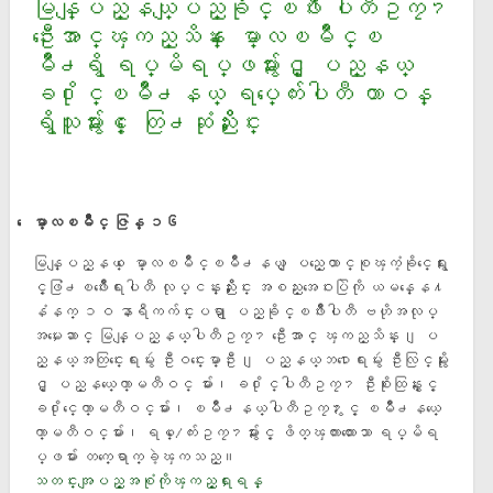
မြန္ျပည္နယ္ျပည္ခုိင္ၿဖိဳး ပါတီဥကၠ႒
ဦးေအာင္ၾကည္သိန္း ေမာ္လၿမိဳင္ၿ
မိဳ႕ရွိ ရပ္မိရပ္ဖမ်ားႏွင့္ ျပည္နယ္
ခ႐ုိင္ၿမိဳ႕နယ္ ရပ္ေက်းပါတီ တာဝန္
ရွိသူမ်ားႏွင့္ ေတြ႕ဆုံညိႇႏႈိင္း
ေမာ္လၿမိဳင္ ဇြန္ ၁၆
မြန္ျပည္နယ္ ေမာ္လၿမိဳင္ၿမိဳ႕နယ္ ျပည္ေထာင္စုၾကံ့ခုိင္ေရးႏွ
င့္ဖြံ႕ၿဖိဳးေရးပါတီ လုပ္ငန္းညႇိႏႈိင္း အစည္းအေဝးပဲြကုိ ယမန္ေန႔
နံနက္ ၁ဝ နာရီကက်င္းပရာ ျပည္ခုိင္ၿဖိဳးပါတီ ဗဟုိအလုပ္
အမႈေဆာင္ မြန္ျပည္နယ္ပါတီဥကၠ႒ ဦးေအာင္ ၾကည္သိန္း၊ ျပ
ည္နယ္အတြင္းေရးမွဴး ဦးဝင္းေမာ္ဦး၊ ျပည္နယ္ဘ႑ာေရးမွဴး ဦးလြင္မုိးႏွ
င့္ ျပည္နယ္ေကာ္မတီဝင္ မ်ား၊ ခ႐ုိင္ပါတီဥကၠ႒ ဦးစိုးထြန္းႏွင့္
ခ႐ုိင္ေကာ္မတီဝင္မ်ား၊ ၿမိဳ႕နယ္ပါတီဥကၠ႒ႏွင့္ ၿမိဳ႕နယ္ေ
ကာ္မတီဝင္မ်ား၊ ရပ္/ေက်းဥကၠ႒မ်ားႏွင့္ ဖိတ္ၾကားထားေသာ ရပ္မိရ
ပ္ဖမ်ား တက္ေရာက္ခဲ့ၾကသည္။
သတင္းအျပည့္အစံုကိုၾကည့္ရႈရန္