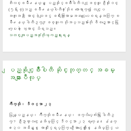
ဘီးလင္းၿမိဳ႕နယ္မွ ျပည္ခိုင္ၿဖိဳးပါတီဝင္ျဖစ္သူ ဦးစိုးဝင္း
(၅၆ႏွစ္)သည္ ၿမိဳ႕နယ္ပါတီ႐ုံးသို႔ လာေရာက္၍ တင္ျပ
အကူအညီ ေတာင္းခဲ့သျဖင့္ ခရီးသြားလာမႈအဆင္ေျပေစရန္အတြက္ ၿ
မိဳ႕နယ္ ပါတီဥကၠ႒ျဖစ္သူက လိုအပ္သည္မ်ားကို စီစဥ္ေဆာင္ရြ
က္ေပးခဲ့ ေၾကာင္း သိရသည္။
သတင္းအျပည့္အစံုကိုၾကည့္ရႈရန္
ျပည္ခုိင္ျဖဳိးပါတီ ဆိုင္းဘုတ္တင္ အခမ္း
အနားျပဳလုပ္
က်ိဳက္ထို၊ ဒီဇင္ဘာ ၂၃
မြန္ျပည္နယ္၊ က်ိဳက္ထိုၿမိဳ႕နယ္၊ ဖကၠလိပ္‌ေက်းရြာ ပါတီဥ
ကၠ႒ ဦးဥာဏ္ဝင္းေနအိမ္တြင္ ဒီဇင္ဘာ ၂၃ ရက္ေန႔ နံနက္
၈း၃၀ အခ်ိန္ႏွင့္ ေကာစံႏုိင္ရပ္ကြက္ ဦးေအာင္ေက်ာ္ႏိုင္ ေနအိမ္တြင္ ယ