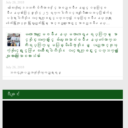
July 26, 2018
  မႏၲေလးတိုင္းေဒသႀကီး မိတီၴလာခ႐ိုင္ သာစည္ၿမိဳ႕နယ္ႏွင့္ ဝမ္းတြင္းၿ
မိဳ႕နယ္မ်ားတြင္ ဇူလိုင္ ၂၅ ရက္က ပါတီဝင္အဆိုျပဳလႊာေပးအပ္ပြဲမ်ားက်င္း
ပခဲ့ရာ ပါတီသို႔ဝင္ေရာက္ျခင္းႏွင့္ပတ္သက္၍ ဝမ္းတြင္းၿမိဳ႕နယ္ ဘုရားျ
ဖဴေက်းရြာအုပ္စု ရြာရွည္ေက်းရြာမွ ေမာင္စည္သူေအာင္ႏွင့္ သာစည္ၿမိဳ႕နယ္ …
မဟာေအာင္ေျမၿမိဳ႕နယ္ မဟာအေရွ႕ရပ္ကြက္မွ ေမာ
င္စုိင္းထက္ေက်ာ္ႏွင့္ ခ်မ္းေအးသာစံၿမိဳ႕နယ္ ကံေကာက္ႀ
ကီးရပ္ကြက္မွ မယြန္းမီမီေဇာ္တုိ႔မွ ျပည္ေထာင္စုၾ
ကံ့ခုိင္ေရးႏွင့္ဖြံ႕ၿဖိဳးေရးပါတီသုိ႔ ဝင္ေရာက္ျခင္းႏွင့္ပတ္သက္၍ ​ေျ
ပာျကားသြား​ေသာစကားသံမ်ား
July 26, 2018
    သတင္းအျပည့္အစံုကိုၾကည့္ရႈရန္
သီချင်း