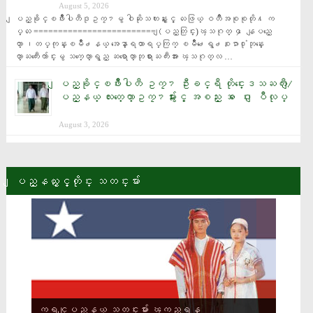
August 5, 2026
ျပည္ခိုင္ၿဖိဳးပါတီဒုဥကၠ႒မွ ဝါဆိုသကၤန္းႏွင့္ လႉဖြယ္ ဝတၳဳအစုစုတို႔ က
ပ္လႉ ========================= (ျပည္တြင္း)ၾသဂုတ္ ၄ ေနျပည္ေ
တာ္ ၊တပ္ကုန္းၿမိဳ႕နယ္ အေနာ္ရထာရပ္ကြက္ ၿမိဳ႕ေရွ႕စႏၵာ႐ုံဘုန္းေ
တာ္ႀကီးေက်ာင္းမွ သက္ေတာ္ရွည္ ဆရာေတာ္ဘုရားႀကီးအား ၾသဂုတ္လ …
ျပည္ခိုင္ၿဖိဳးပါတီ ဥကၠ႒ ဦးခင္ရီ တိုင္းေဒသႀကီး/ျ
ပည္နယ္ လႊတ္ေတာ္ဥကၠ႒မ်ားႏွင့္ အစည္း အ ေဝး ျပဳလုပ္
August 3, 2026
ျပည္နယ္ႏွင့္တိုင္း သတင္းမ်ား
ကရင္ျပည္နယ္ သတင္းမ်ား ၾကည့္ရန္