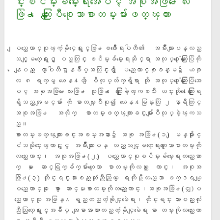
င္းၿငိမ္းခ်မ္းေရးအေပၚ အစုအဖြဲ႕ေလး
ဖြဲ႕ ေဆြးေႏြးျပဳစုေသာစာတမ္းမ်ားဖတ္ၾကား
ျပည္ေထာင္စုၾကံ့ခိုင္ေရးႏွင့္ဖြံ႕ၿဖိဳးေရးပါတီ၏ အမ်ဳိးသားျပန္လည္
သင့္ျမတ္ေရးႏွင့္ ျပည္တြင္း ၿငိမ္းခ်မ္းေရးဆိုင္ရာ အလုပ္႐ံုေဆြးေႏြးပြဲကို
ေနျပည္ ေတာ္ပါတီဌာနခ်ဳပ္အတြင္းရွိ ျပည္ေထာင္စုခန္းမ၌ ယခု
လ ၈ ရက္မွ ယေန႔ထိ ျပဳလုပ္လ်က္ရွိရာ ထို အလုပ္႐ံုေဆြးေႏြးပြဲအေ
ပၚ အစုအဖြဲ႕ေလးဖြဲ႕ စုဖြဲ႕ ေဆြးေႏြးခဲ့ၾကၿပီး ယင္းတို႔ေဆြးေႏြးရ
ရွိသည့္အျမင္မ်ား ကို
စာတမ္းျပဳစု၍ ယေန႔မြန္းလြဲ ၂ နာရီတြင္
အစုအဖြဲ႕ အလိုက္ စာတမ္းဖတ္ၾကားျခင္းမ်ားျပဳလုပ္ခဲ့ၾကသ
ည္။
စာတမ္းဖတ္ၾကားျခင္းအခမ္းအနား၌ အစု အဖြဲ႕(၁) ျမန္မာႏုိင္
ငံသမိုင္းေၾကာင္းႏွင့္ အမ်ဳိးသားျပန္ လည္သင့္ျမတ္ေရးဟူေသာစာတမ္းကို
လည္းေကာင္း၊ အစုအဖြဲ႕(၂) ျပည္ေထာင္စုၿငိမ္းခ်မ္းေရးတည္ေဆာ
က္ မႈ ေဆာင္ရြက္ခ်က္မ်ားဟူေသာ စာတမ္းကိုလည္း ေကာင္း၊ အစုအ
ဖြဲ႕(၃) တိုင္းရင္းသားစည္းလံုးညီညြတ္ ေရးကိုဦးတည္ေသာ ဖက္ဒရယ္ျ
ပည္ေထာင္စု ေဖာ္ ေဆာင္မႈစာတမ္းကိုလည္းေကာင္း၊အစုအဖြဲ႕(၄)ျပ
ည္ေထာင္စု အဓြန္႔ ရွည္တည္တံ့ခိုင္ျမဲေရး၊ တိုင္းရင္း သားစည္းလံုး
ညီညြတ္ေရးႏွင့္အခ်ဳပ္ အျခာအာဏာတည္တံ့ခိုင္ျမဲေရး စာ တမ္းကိုလည္းေကာ