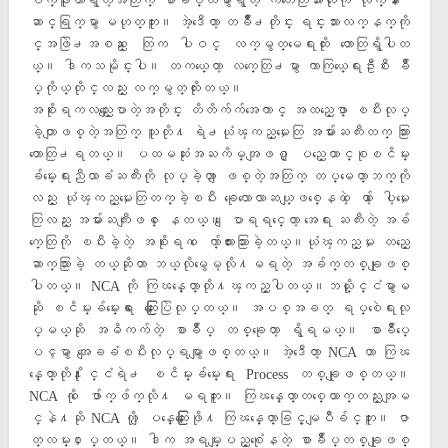
ပ်က္ဖူးတာရွိတဲ့အတြက္ စာခ်ဳပ္ထဲမွာရွိတဲ့ ကတိေတြအားလံုးကို လိုက္နာ ေ
ဆာင္ရြက္မွာ မဟုတ္ဘူး။ အဲ့ဒီေတာ့ တခ်ဳိ႕တိုင္း ရင္းသားလက္နက္ကို
င္အဖြဲ႕အစည္း ေတြက ပါဝင္ လက္မွတ္မေရးထိုး တာေတြရွိပါတ
ယ္။ ဒါကသမိုင္းပါ။ တကယ္ေတာ့ လက္ေတြ႕မွာ ကာကြယ္ေရးဦးစီး ခ်ဳ
ပ္ကိုယ္တုိင္လည္း လက္မွတ္ထိုးတယ္။
အစိုးရကလည္းေျပာတဲ့အတုိင္း တိတိက်က်အေကာင္ အထည္ေဖာ္ ၿပီးလုပ္
ခဲ့တာျဖစ္တဲ့အတြက္ သူတို႔ ရဲ႕ယံုၾကည္မႈေတြ အမ်ားႀကီးတက္ သြား
တာေတြ႕ရတယ္။ ပထမဆံုးအႀကိမ္အျဖစ္ ျပည္ေထာင္စုၿငိမ္း
ခ်မ္းေရးညီလာခံႀကီးကို လုပ္ခဲ့တာ ျဖစ္တဲ့အတြက္ တပ္မေတာ္ဘက္ကို
လည္း ယံုၾကည္မႈေတြတက္ခဲ့ၿပီး ခုေလာေလာဆယ္ျဖစ္ေနတဲ့ ေလ်ာ့ ေပါ့မႈေ
တြလည္း အမ်ားႀကီးျဖစ္ ေနတယ္။ ေျပာရရင္ေတာ့ အေရး ႀကီးတဲ့ အခ်
က္ေတြကို ၿပီးခဲ့တဲ့ အစိုးရက ေက်ာ္လႊားသြားခဲ့တယ္။ယံုၾကည္မႈ တည္ေ
ဆာက္သြားခဲ့ တယ္ဆိုတာ ဘယ္လိုမွေမ့လို႔မရတဲ့ အခ်က္တစ္ခုျဖစ္
ပါတယ္။ NCA ကို ကြၽန္ေတာ္တို႔ၾကည့္ပါတယ္။ဘယ္ႏိုင္ငံမွာမ
ဆို ၿငိမ္းခ်မ္းေရး ေဆြးေႏြးပြဲလုပ္တယ္။ အပစ္အခတ္ ရပ္စဲေရးလု
ပ္မယ္ဆို အဓိကက်တဲ့ စာခ်ဳပ္ တစ္ခုေတာ့ ရွိရမယ္။ စာခ်ဳပ္ေ
ပၚမွာ အေျခခံၿပီးလုပ္ရမွာျဖစ္တယ္။ အဲ့ဒီေတာ့ NCA ဟာ ကြၽ
န္ေတာ္တို႔ႏိုင္ငံရဲ႕ ၿငိမ္းခ်မ္းေရး Process တစ္ခုျဖစ္တယ္။
NCA ကို ေဖ်ာက္ဖ်က္လို႔ မရဘူး။ ကြၽန္ေတာ္တစ္ေယာက္တည္းအျမ
င္နဲ႔ဆို NCA ကို ျပန္ေဆြးေႏြးဖို႔ ကြၽန္ေတာ္ခြင့္မျပဳခ်င္ဘူး။ ဇာ
တ္လမ္း႐ႈပ္တယ္။ ဒါက အရမ္းျပည့္စံုေနတဲ့ စာခ်ဳပ္တစ္ခုျဖစ္