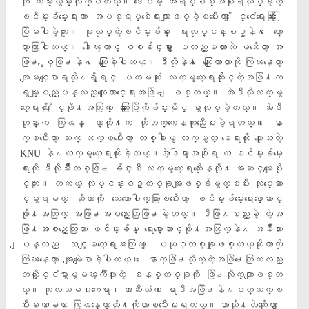
ကို ကမ္းလွမ္းလိုက္ပါတယ္။ ဒါေပမဲ့ အရင္စစ္အစိုးရလုပ္ခဲ့တဲ့
ၿငိမ္းခ်မ္းေရးဟာ အပစ္ရပ္စဲေရးသာျဖစ္ခဲ့ၿပီးေတာ့ ႏိုင္ငံေရးေဆြး ေႏြး
ပြဲမပါခဲ့ဘူး။ ခုလုပ္တဲ့ၿငိမ္းခ်မ္း ေရးလုပ္ငန္းစဥ္နဲ႔ ေတာ္ေ
တာ္ကြာပါတယ္။ ဒါေၾကာင့္ စစခ်င္းမွာ ေျပလည္မလားလဲ မသိေတာ့ အ
ဖြဲ႕ ႏွစ္ဖြဲ႕နဲ႔ ေဆြးေႏြးခဲ့ပါတယ္။ ဒီလိုနဲ႔ ေဆြးေႏြးလာတာကို ကြၽန္ေတာ့္
အျမင္ေျပာရလို႔ရွိရင္ ပထမဆံုး လက္မွတ္ေရးထိုးႏိုင္တဲ့အဖြဲ႔က
ရွမ္းျပည္ျပန္လည္ထူေထာင္ေရးအဖြဲ႕ ျဖစ္တယ္။ အဲဒီလိုလက္မွ
တ္ေရးထိုး ႏိုင္ဖို႔အတြက္ ေဆြးေႏြးပြဲကိုခ်င္းမိုင္ မွာလုပ္ခဲ့တယ္။ အဲဒီ
တုန္းက ကြၽန္ ေတာ္တို႔က ဟိုဘက္ကေနကူညီေပးခဲ့ရတယ္။ ေနာ
က္ၿပီးေတာ့ ဆက္ လက္ၿပီးေတာ့ တစ္ခါမွ လက္မွတ္ မေရးထိုး ဖူးေသးတဲ့
KNU နဲ႔လက္မွတ္ေရးထိုးခဲ့တယ္။အဲ့ဒါမွာအစိုးရ က ၿငိမ္းခ်မ္းေ
ရးကို ဒီလိုမ်ိဳးတစ္ဖြဲ႕ ခ်င္းစီ လက္မွတ္ေရးထိုးေနလို႔ အဆင္မေျပႏို
င္ဘူး။ တကယ့္ လုပ္ငန္းစဥ္တစ္ခုအျဖစ္ခ်မွတ္ၿပီး လုပ္ေဆာ
င္မွရမယ္ ဆိုတာကို သေဘာေပါက္သြားၿပီးေတာ့ ၿငိမ္းခ်မ္းေရးေဖာ္ေဆာင္
ဖို႔အတြက္ အဖြဲ႕အစည္းေတြဖြဲ႕ခဲ့တယ္။ ဒီဖြဲ႔စည္းခဲ့ တဲ့အ
ဖြဲ႔အစည္းေတြဟာ ၿငိမ္းခ်မ္း ေရးေဖာ္ေဆာင္ဖို႔အတြက္နဲ႔ အမ်ိဳးသား
ျပန္လည္ သင့္ျမတ္ေရးအတြက္ ျပယုဂ္တစ္ခုျဖစ္တယ္ဆိုတာကို
ကြၽန္ေတာ္ အျမဲေျပာခဲ့ပါတယ္။ ေနာက္ဖြဲ႕လိုက္တဲ့အဖြဲ႕ေတြကလည္း
ဘယ္ႏိုင္ငံမွာမွမၾကံဳဖူးတဲ့ စနစ္တစ္ခုကို ဖြဲ႕လိုက္တာျဖစ္တ
ယ္။ ကုလသမဂၢကေရာ၊ အာဆီယံက ေရာဒီအဖြဲ႕နဲ႔ပတ္သက္ၿ
ပီးခဏခဏ ကြၽန္ေတာ္တို႔ကိုလာၿပီးေမးရတယ္။ ဘာလို႔လဲဆိုေတာ့ ျ