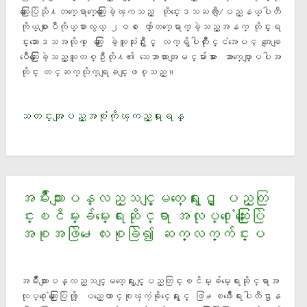
ဆြးေႏြးပြဲသို႔တက္ေရာက္ေဆြးေႏြးခဲ့ၾကသည့္ တိုင္းေဒသႀကီး/ျပည္နယ္ပါတီ
ကိုယ္စားျပဳကိုယ္စားလွယ္ ၂ဝဝ ေက်ာ္တက္ေရာက္ခဲ့သည့္အနက္ တိုင္းရ
င္းသားေဒသအလိုက္ ေဆြးေႏြး ခဲ့သူသံုးဦးႏွင့္ လက္ရွိပါတီႏိုင္ငံအေပၚ အေျချ
ပဳေဆြးေႏြးခဲ့သည့္သူတစ္ဦးတို႔၏ သေဘာထားအျမင္မ်ားအား ေအာက္ေဖာ္ျပပါအ
တိုင္း တင္ဆက္လိုက္ရျခင္းျဖစ္သည္။
သတင္းအျပည့္အစံုကိုၾကည့္ရႈရန္
အမ်ဳိးသားျပန္လည္သင့္ျမတ္ေရးႏွင့္ ျပည္တြ
င္းၿငိမ္းခ်မ္းေရးဆိုင္ရာ အလုပ္႐ုံေဆြးေႏြးပြဲ
အစုအဖြဲ႕ေလးစုခြဲ၍ ဆက္လက္က်င္းပ
အမ်ိဳးသားျပန္လည္သင့္ျမတ္ေရးႏွင့္ျပည္တြင္းၿငိမ္းခ်မ္းေရးဆိုင္ရာအ
လုပ္႐ံုေဆြးေႏြးပြဲကို ျပည္ေထာင္စုၾကံ့ခိုင္ေရးႏွင့္ ဖြံ႕ၿဖိဳးေရးပါတီဌာန