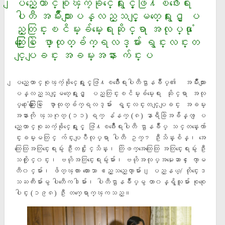
ျပည္ေထာင္စုၾကံ့ခိုင္ေရးႏွင့္ဖြံ႔ၿဖိဳးေရး
ပါတီ အမ်ဳိးသားျပန္လည္သင့္ျမတ္ေရးႏွင့္ ျပ
ည္တြင္းၿငိမ္းခ်မ္းေရးဆိုင္ရာ အလုပ္႐ံု ေ
ဆြးေႏြးပြဲ ေဖာ္ထုတ္ခ်က္ရလဒ္မ်ား ရွင္းလင္းတ
င္ျပျခင္း အခမ္းအနား က်င္းပ
ျပည္ေထာင္စုၾကံ့ခိုင္ေရးႏွင့္ဖြံ႔ၿဖိဳးေရးပါတီဌာနခ်ဳပ္၏ အမ်ဳိးသားျ
ပန္လည္သင့္ျမတ္ေရးႏွင့္ ျပည္တြင္းၿငိမ္းခ်မ္းေရး ဆိုင္ရာ အလု
ပ္႐ံုေဆြးေႏြးပြဲ ေဖာ္ထုတ္ခ်က္ရလဒ္မ်ား ရွင္းလင္းတင္ျပျခင္း အခမ္း
အနားကို ၾသဂုတ္ (၁၁) ရက္ နံနက္ (၈) နာရီခြဲအခ်ိန္က ျပ
ည္ေထာင္စုႀကံ့ခိုင္ေရးႏွင့္ ဖြံ႔ၿဖိဳးေရးပါတီ ဌာနခ်ဳပ္ သင္တန္းေက်ာ
င္းခမ္းမတြင္ က်င္းပျပဳလုပ္ရာ ပါတီ ဥကၠ႒ ဦးသိန္းစိန္၊ အေ
ထြေထြအတြင္းေရးမွဴး ဦးတင္ႏုိင္သိန္း၊ တြဲဖက္အေထြေထြ အတြင္းေရးမွဴး ဦး
သက္ႏိုင္၀င္း၊ ဗဟိုအတြင္းေရးမွဴးမ်ား၊ ဗဟိုအလုပ္အမႈေဆာင္ ေကာ္မ
တီ၀င္မ်ား၊ ဖိတ္ၾကား ထားေသာ ဧည့္သည္ေတာ္မ်ား၊ ျပည္နယ္/ တိုင္းေဒ
သႀကီးမ်ားမွ ပါတီေကဒါမ်ား၊ ပါတီဌာနခ်ဳပ္မွ တာ၀န္ရွိသူမ်ား စုစုေ
ပါင္း (၁၉၈) ဦး တက္ေရာက္ၾကသည္။