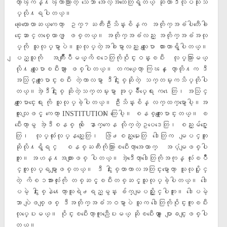
တာ့ၾကန္႔ၾကာသြားတဲ့ သေဘာ အေလ့အထေတြရွိတယ္ ဆိုတာဒီလိုပဲသံုးသ
ပ္လို႔ရပါတယ္။
ခုေလာေလာဆယ္ကေတာ့ ဥကၠ႒ႀကီးဦးသိန္းစိန္က အတိုက္အခံပါတီေခါ
င္းေဆာင္တစ္ေယာက္ ျဖစ္တယ္။ အတိုက္အခံလည္း အတိုက္အခံအလု
ပ္ကို သူလုပ္မွာပဲ။သူလုပ္တဲ့အခါမွာလည္း သူေျပာ ထားတာရွိပါတယ္။
ျပည္သူကို အက်ိဳးျပဳမယ့္ကိစၥေတြကိုဝိုင္းဝန္းၿပီး လုပ္သြားမယ္
လို႔ သူေျပာၿပီးသား ျဖစ္ပါတယ္။ တကယ္ေတာ့ ကြၽန္ ေတာ္တို႔က ဒီ
အသြင္ကူးေျပာင္းၿပီး တဲ့ကာလမွာ ဒီငါးႏွစ္ဆိုတဲ့ သက္တမ္းကသိပ္တိုပါ
တယ္။အဲ့ဒီငါးႏွစ္ ဆိုတဲ့သက္တမ္းမွာ အုပ္ခ်ဳပ္ေရး က႑ေတြ၊ အသြင္
ကူးေျပာင္းေရး ကို သူလုပ္ခဲ့ပါတယ္။ ဦးသိန္းစိန္ လက္ထက္မွာေပါ့။အ
ထူးသျဖင့္ ကေတာ့ INSTITUTION ေတြေပါ့။ စနစ္ကူးေျပာင္းတယ္။ ၿ
ပီးေတာ့မွ အဲ့ဒီစနစ္ ကို ေနာက္ကေန လိုက္တဲ့ဥပေဒေတြ၊ စည္းမ်ဥ္းေ
တြ၊ လုပ္ထံုးလုပ္နည္းေတြ၊ ဖြဲ႕စည္းမႈေတြ ဒါေတြက မျပင္ဘူး
ဆိုလို႔ရွိရင္ စနစ္ႀကီးကိုသြားၿပီးေတာ့အေထာက္ အပံ့မျဖစ္ပါ
ဘူး။ အဟန္႔အတားျဖစ္ ပါတယ္။ အဲ့ဒီေတာ့ဒါေတြကိုအကုန္ လံုးၿပိဳ
င္တူလုပ္ရမွာျဖစ္တယ္။ ဒီ ငါးႏွစ္တာကာလအတြင္းမွာေတာ့ သူလုပ္ႏိုင္
တဲ့ ကိစၥအားလံုးကို တစ္ဆင့္ၿပီးတစ္ဆင့္သူလုပ္ခဲ့ပါတယ္။ ဒါေ
ပမဲ့ ငါးႏွစ္နဲ႔ေတာ့သူရဲ႕ရည္မွန္း ခ်က္မျပည့္ႏိုင္ပါဘူး။ ဒါေပမဲ့
ဘာ ပဲျဖစ္ျဖစ္ ဒီအတိုက္အခံဘဝမွာပဲ သူက ဒါေတြကိုဝိုင္းကူၿပီး
လုပ္ေပးမယ္။ ဝုိင္းၿပီးေတာ့ကူညီေပးမယ္ ဆိုၿပီးေတာ့ ေျပာျခင္းျဖစ္ပါ
တယ္။