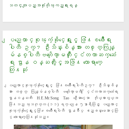
သတင္းအျပည့္အစံုကိုၾကည့္ရႈရန္
ျပည္ေထာင္စုၾက့ံခိုင္ေရးႏွင့္ ဖြံ႔ၿဖိဳးေရး
ပါတီ ဥကၠ႒ ဦးသိန္းစိန္အား တ႐ုတ္ကြန္ျ
မဴနစ္ပါတီဗဟိုေကာ္မတီႏိုင္ငံတကာဆက္ဆံေ
ရး ဌာန ဝန္ႀကီးႏွင့္အဖြဲ႔ လာေရာက္ေ
တြ႔ဆံု
ျပည္ေထာင္စုၾကံ့ခိုင္ေရးႏွင့္ ဖြံ႔ၿဖိဳးေရးပါတီဥကၠ႒ ဦးသိန္းစိန္
အား တ႐ုတ္ ကြန္ျမဴနစ္ပါတီ ဗဟိုေကာ္မတီ ႏိုင္ငံတကာဆက္ဆံေရး
ဌာနဝန္ႀကီး H.E.Mr.Song Tao ဦးေဆာင္ေသာ ကိုယ္စားလွယ္အ
ဖြဲ႔သည္ ၾသဂုတ္လ (၁၁) ရက္ ညေန ၅နာရီတြင္ ျပည္ေထာင္
စုၾကံ့ခိုင္ေရးႏွင့္ဖြံ႕ၿဖိဳးေရးပါတီ ဌာနခ်ဳပ္ ဧည့္ခန္းမေဆာင္တြ
င္ လာ
ေရာက္ေတြ႔ဆုံသည္။