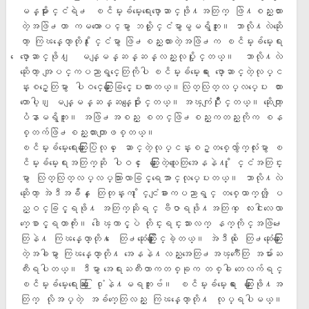
မန္မာႏိုင္ငံရဲ႕ ၿငိမ္းခ်မ္းေရးေဖာ္ေဆာင္ဖို႔အတြက္ ဖြဲ႔စည္းထား
တဲ့အဖြဲ႕ဟာ ကမၻာေပၚမွာ ဘယ္ႏိုင္ငံမွာမွမရွိဘူး။ ဘာလို႔လဲဆိုေ
တာ့ ကြၽန္ေတာ္တို႔ႏိုင္ငံမွာ ဖြဲ႕စည္းထားတဲ့အဖြဲ႕က ၿငိမ္းခ်မ္းေရး
ေဖာ္ေဆာင္ဖို႔ ျမန္ျမန္ဆန္ဆန္လည္းလုပ္ႏိုင္တယ္။ ဘာလို႔လဲ
ဆိုေတာ့ အျပင္ကပညာရွင္ေတြကိုပါ ၿငိမ္းခ်မ္းေရး ေဖာ္ေဆာင္တဲ့လုပ္င
န္းစဥ္ေတြမွာ ပါဝင္ေဆြးေႏြးခြင့္ေပးထားတယ္။လြတ္လြတ္လပ္လပ္ေပး ထား
တာေပါ့။ ျမန္ျမန္ဆန္ဆန္ေျပာႏိုင္တယ္။ အၾကံျပဳႏိုင္တယ္။ ဆိုေတာ့ျ
ပႆနာမရွိဘူး။ အဖြဲ႕အစည္း စတင္ဖြဲ႕စည္းကတည္းကိုက စန
စ္တက်ဖြဲ႕စည္းထားတာျဖစ္တယ္။
ၿငိမ္းခ်မ္းေရးေဆြးေႏြးပြဲလုပ္ ေဆာင္တဲ့လုပ္ငန္းစဥ္တစ္ေလွ်ာက္လံုးမွာ ၿ
ငိမ္းခ်မ္းေရးအတြက္ဆို ပါဝင္ ေဆြးေႏြးတဲ့သူေတြအေနနဲ႔ ႏိုင္ငံအတြင္း
မွာ လြတ္လြတ္လပ္လပ္သြားလာခြင့္ရေအာင္လုပ္ေပးတယ္။ ဘာလို႔လဲ
ဆိုေတာ့ အဲဒီအခ်ိန္ ေတြတုန္းက ႏိုင္ငံျခားကပညာရွင္ တစ္ေယာက္ကို ျပ
ည္ဝင္ခြင့္ရဖို႔ အတြက္ဆိုရင္ ဗီဇာရဖို႔အတြက္ ေလးငါးလေလာ
က္ေစာင့္ရတာကိုး။ ဒါေၾကာင့္ပဲ တုိင္းရင္းသားလက္ နက္ကိုင္အဖြဲ႕ေ
တြနဲ႔ ကြၽန္ေတာ္တို႔ ေတြ႕ဆံုေဆြးေႏြးႏိုင္ခဲ့တယ္။ အဲဒီလို ေတြ႕ဆံုေဆြးေႏြး
တဲ့အခါမွာ ကြၽန္ေတာ္တို႔ အေနနဲ႔လည္းအေတြ႕အၾကံဳေတြ အမ်ားႀ
ကီးရပါတယ္။ ဒီမွာ အေရးႀကီးတာကတစ္ခုက တစ္ခါ တေလက်ရင္
ၿငိမ္းခ်မ္းေရးေဆြး ေႏြး႐ံုနဲ႔မရဘူးဗ်။ ၿငိမ္းခ်မ္းေရး ေဆြးေႏြးဖို႔အ
တြက္ လိုအပ္တဲ့ အခ်က္ေတြလည္း ကြၽန္ေတာ္တို႔ လုပ္ရပါမယ္။