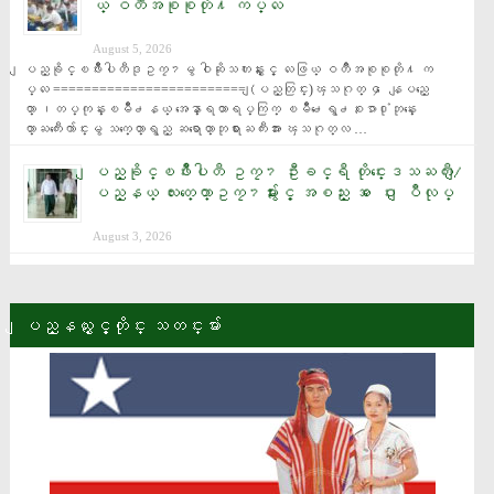
ယ္ ဝတၳဳအစုစုတို႔ ကပ္လႉ
August 5, 2026
ျပည္ခိုင္ၿဖိဳးပါတီဒုဥကၠ႒မွ ဝါဆိုသကၤန္းႏွင့္ လႉဖြယ္ ဝတၳဳအစုစုတို႔ က
ပ္လႉ ========================= (ျပည္တြင္း)ၾသဂုတ္ ၄ ေနျပည္ေ
တာ္ ၊တပ္ကုန္းၿမိဳ႕နယ္ အေနာ္ရထာရပ္ကြက္ ၿမိဳ႕ေရွ႕စႏၵာ႐ုံဘုန္းေ
တာ္ႀကီးေက်ာင္းမွ သက္ေတာ္ရွည္ ဆရာေတာ္ဘုရားႀကီးအား ၾသဂုတ္လ …
ျပည္ခိုင္ၿဖိဳးပါတီ ဥကၠ႒ ဦးခင္ရီ တိုင္းေဒသႀကီး/ျ
ပည္နယ္ လႊတ္ေတာ္ဥကၠ႒မ်ားႏွင့္ အစည္း အ ေဝး ျပဳလုပ္
August 3, 2026
ျပည္နယ္ႏွင့္တိုင္း သတင္းမ်ား