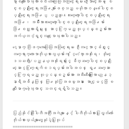
မွာစကားေျပာၾကားၿပီး အေထြေထြအတြင္းေရးမႉး ဦးေသာင္းေအးမွ ေပါ
င္းစပ္ညႇိႏႈိင္းေရးအဖြဲ႕မ်ားျဖစ္သည့္ ဗဟိုတာဝန္ခံေပါင္းစ
ပ္ညႇိႏႈိင္းေရးအဖြဲ႕၊ ျပည္သူ႔လႊတ္ေတာ္ေပါင္းစပ္ညႇိႏႈိင္းေရး
အဖြဲ႕၊ အမ်ိဳးသားလႊတ္ေတာ္ေပါင္းစပ္ညႇိႏႈိင္းေရးအဖြဲ႕မ်ား
ဖြဲ႕စည္းထားရွိမႈႏွင့္ ေဆာင္႐ြက္မည့္ လုပ္ငန္းစဥ္မ်ားအား
အက်ယ္တဝံ့ရွင္းလင္းေျပာၾကားပါသည္။
၎ေနာက္ တြဲဖက္အေထြေထြအတြင္းေရးမႉး ဦးတင္ေအာင္ခ်စ္ႏွင့္
တက္ေရာက္လာေသာကိုယ္စားလွယ္မ်ားက ႏိုင္ငံေတာ္အစိုးရ၊ တိုင္းေ
ဒသႀကီး/ျပည္နယ္အစိုးရမ်ားႏွင့္ ခ်ိတ္ဆက္ေပါင္းစပ္ညႇိႏႈိ
င္းေဆာင္႐ြက္ေရးကိစၥရပ္မ်ားအပါအဝင္ ေရွ႕ဆက္ေဆာ
င္႐ြက္ရမည့္ လုပ္ငန္းစဥ္မ်ားအား အသီးသီးေဆြးေႏြးကာ ညေန ၃
နာရီအခ်ိန္တြင္ ေတြ႕ဆုံပြဲအခမ္းအနား ေအာင္ျမင္စြဲ ၿ
ပီးေျမာက္ခဲ့ေၾကာင္း သတင္းရရွိပါသည္။
ပြည်ခိုင်ဖြိုးပါတီအကြီးအကဲများနှင့် ပါတီကိုယ်စားပြုလွှတ်တော်
ကိုယ်စားလှယ်များတွေ့ဆုံပွဲပြုလုပ်
==========================