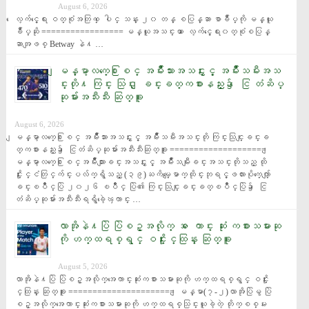
August 6, 2026
ေလ့က်င့္ေရး ဝတ္စုံအတြက္ ေပါင္ သန္း ၂၀ တန္ စပြန္ဆာ စာခ်ဳပ္ကို မန္ယူ 
ခ်ဳပ္ဆို ================= မန္ယူအသင္းဟာ ေလ့က်င့္ေရး၀တ္စုံစပြန္
ဆာအျဖစ္ Betway နဲ႔ …
ျမန္မာ့လက္ေ႐ြးစင္ အမ်ိဳးသားအသင္းႏွင့္ အမ်ိဳးသမီးအသ
င္းတို႔ ကြင္း သြင္း ျခင္းခတ္ကစားနည္း၌ ေငြ တံဆိပ္
ဆုမ်ားအသီးသီး ဆြတ္ခူး
August 6, 2026
ျမန္မာ့လက္ေ႐ြးစင္ အမ်ိဳးသားအသင္းႏွင့္ အမ်ိဳးသမီးအသင္းတို ကြင္းသြင္းျခင္းခ
တ္ကစားနည္း၌ ေငြတံဆိပ္ဆုမ်ားအသီးသီးဆြတ္ခူး ==================== ျ
မန္မာ့လက္ေ႐ြးစင္အမ်ိဳးသားျခင္းအသင္းႏွင့္ အမ်ိဳးသမီးျခင္းအသင္းတိုသည္ ထို
င္းႏိုင္ငံတြင္က်င္းပလ်က္ရွိသည့္ (၃၉)ႀကိမ္ေျမာက္ထိုင္းဘုရင့္ဖလားပိုက္ေက်ာ္ျ
ခင္းၿပိဳင္ပြဲ ၂၀၂၆ ၿပိဳင္ ပြဲ၏ ကြင္းသြင္းျခင္းခတ္ၿပိဳင္ပြဲ၌ ေငြ
တံဆိပ္ဆုမ်ားအသီးသီးရရွိခဲ့ေၾကာင္း …
လာအိုနဲ႔ပြဲ ပြဲစဥ္အလိုက္ အ ေကာင္း ဆုံး ကစားသမားဆု
ကို ဟက္ထရစ္ရွင္ ဝင္းႏိုင္ထြန္း ဆြတ္ခူး
August 5, 2026
လာအိုနဲ႔ပြဲ ပြဲစဥ္အလိုက္အေကာင္းဆုံးကစားသမားဆုကို ဟက္ထရစ္ရွင္ ဝင္းႏို
င္ထြန္း ဆြတ္ခူး ====================== ျမန္မာ(၇-၂)လာအိုပြဲမွ ပြဲ
စဥ္အလိုက္အေကာင္းဆုံးကစားသမားဆုကို ဟက္ထရစ္သြင္းယူခဲ့တဲ့ တိုက္စစ္မႉး 