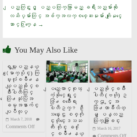
ျပည္တြင္းႏွင့္ ျပည္ပထြက္ခြာမည့္ ခရီးသည္မ်ားကို ေ
လဆိပ္မ်ားတြင္ အခ်က္အလက္စစ္ေဆးမႈမ်ား တိုးျမႇင့္ေ
ဆာင္႐ြက္ေန
→
You May Also Like
ရွမ္းျပည္နယ္
(ေျမာက္ပိုင္း) ကြ
မ္းလံုၿမိဳ႕န
ယ္ျပည္ခိုင္ၿ
ျပည္ေထာင္စုၾ
ျပည္ခုိင္ၿဖိဳး
ဖိဳးပါတီတြင္
ကံ့ခိုင္ေရးႏွင့္
ပါတီ (ဗဟုိ) ဥ
ေတြ႕ဆုံပြဲအ
ဖြံ႕ၿဖိဳးေရး
ကၠဌ ႏွင့္ အ
ခမ္းအနားက်င္း
ပါတီဥကၠ႒ ဦး
ဖြဲ႕တာခ်ီလိတ္
ပျပဳလုပ္
သန္းေဌး စစ္ကို
မွ ျပန္လည္
March 7, 2018
င္းတိုင္းေဒသႀ
ထြက္ခြာျခင္း
Comments Off
ကီး တိုင္း ခ႐ို
March 16, 2017
င္ ၿမိဳ႕နယ္
Comments Off