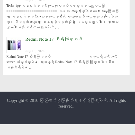
July 20, 2026
Tesla ရဲ႕‌ေျခနင္းမဲ့စက္ဘီးထုတ္လုပ္ၿပီးခဏမွာပစၥည္းျပတ္သြား 
======================== Tesla က လမ္းေလွ်ာက္ခါစ ကေလးငယ္ေတြအတြ
က္ ေျခနင္းမဲ့စက္ဘီးအေသးစားေလးတစ္မ်ိဳးကို မၾကာေသးမီကထုတ္လုပ္လိုက္ပါတ
ယ္။ ဒီစက္ဘီးဟာ တျခား ေျခနင္းမဲ့စက္ဘီးလိုပဲ ေျခနင္းလည္းမပါ၊ ေမာ္တာလ
ည္းမပါသလို ဘရိတ္လည္းမပါဘဲ …
Redmi Note 17 စီးရီးထြက္ၿပီ
July 15, 2026
Redmi Note 17 စီးရီးထြက္ၿပီ ================= ဘက္ထရီႀကီးႀကီး 
screen က်ယ္က်ယ္နဲ႔ ေဈးတန္တဲ့ Redmi Note 17 စီးရီးေတြ ထြက္လာပါၿပီ။ 
အခုစီးရီးရဲ႕ …
Copyright © 2016
ပြည်ထောင်စုကြံ့ခိုင်ရေးနှင့်ဖွံ့ဖြိုးရေးပါတီ
. All rights
reserved.