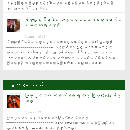
ဝင္းႏိုင္ထြန္းက ဆြတ္ခူးရရွိခဲ့ပါတယ္။ ဝင္းႏိုင္ထြန္းဟာ ဖိလစ္ပိုင္နဲ႔ပြဲ
မွာလည္း တစ္ဂိုးသြင္းယူခဲ့လို …
ခ်စ္သူေဂ်ာ္ဂ်ီနာနဲ႔ လက္ထပ္မဂၤလာအခမ္းအနားက်င္း
ပမယ့္ စီေရာ္နယ္ဒို
August 4, 2026
ခ်စ္သူေဂ်ာ္ဂ်ီနာနဲ႔ လက္ထပ္မဂၤလာအခမ္းအနားက်င္းပမယ့္ စီေရာ္နယ္ဒို 
======================= ေပၚတူဂီအသင္းႏွင့္ အယ္နာဆာအသင္း တို
က္စစ္ကစားသမား စီေရာ္နယ္ဒိုသည္ ၎၏ခ်စ္သူ ေဂ်ာ္ဂ်ီနာႏွင့္လက္ထပ္မဂၤလာ
အခမ္းအနားကို ၎ေမြးဖြားႀကီးျပင္းရာ ဇာတိရပ္ေျမ ေပၚတူဂီႏိုင္ငံရွိ မာဒိုင္ရာ
ကြၽန္းစု၌ လာမည့္ရက္သတၱပတ္အတြင္းက်င္းပမည္ျဖစ္ေၾကာင္း …
နည္းပညာသတင္းမ်ား
ယြမ္ ၂၀၀၀ တန္ က်န္းမာေရး လက္ စြပ္ Casio မိတ္
ဆက္
August 6, 2026
ယြမ္ ၂၀၀၀ တန္ က်န္းမာေရးလက္စြပ္ Casio မိတ္ဆက္ 
======================= Casio CRW-H001M-8 က လက္စြပ္ဆိုေပမ
ယ့္ အေသးစားနာရီ mini-watch ေလးနဲ႔ ပိုတူပါတယ္။ …