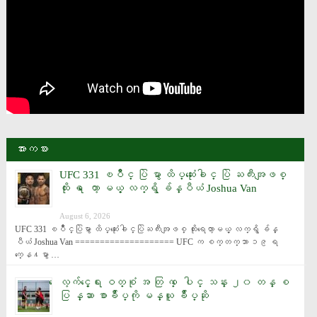
အားကစား
UFC 331 ၿပိဳင္ ပြဲ မွာ ထိပ္ဆုံးေခါင္ ပြဲ ႀကီးအျဖစ္
ထိုး ရ ေတာ့ မယ့္ လက္ရွိ ခ်န္ပီယံ ‌Joshua Van
August 6, 2026
UFC 331 ၿပိဳင္ပြဲမွာ ထိပ္ဆုံးေခါင္ပြဲႀကီးအျဖစ္ ထိုးရေတာ့မယ့္ လက္ရွိ ခ်န္
ပီယံ ‌Joshua Van ==================== UFC က စက္တက္ဘာ ၁၉ ရ
က္ေန႔မွာ …
ေလ့က်င့္ေရး ဝတ္စုံ အ တြ က္ ေပါင္ သန္း ၂၀ တန္ စ
ပြ န္ဆာ စာခ်ဳပ္ကို မန္ယူ ခ်ဳပ္ဆို