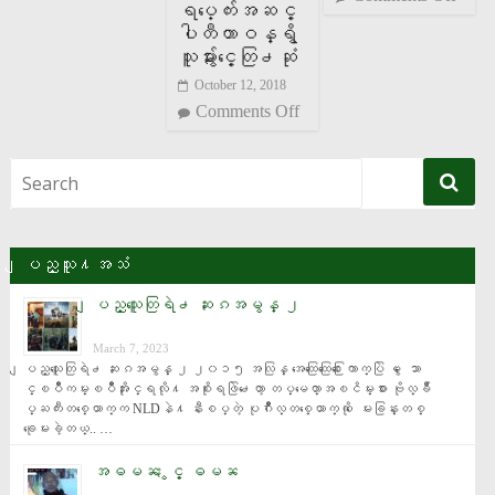
ရပ္ေက်းအဆင့္
ပါတီတာဝန္ရွိ
သူမ်ားႏွင့္ေတြ႕ဆုံ
October 12, 2018
Comments Off
ျပည္သူ႔အသံ
ျပည္သူေတြရဲ႕ ဆႏၵအမွန္ ၂
March 7, 2023
ျပည္သူေတြရဲ႕ ဆႏၵအမွန္ ၂ ၂၀၁၅ အလြန္ အေထြေထြေ႐ြးေကာက္ပြဲ မွ ေသာ
င္ၿပိဳကမ္းၿပိဳအႏိုင္ရလို႔ အစိုးရဖြဲ႕ေတာ့ တပ္မေတာ္အၿငိမ္းစား ဗိုလ္ခ်ဳ
ပ္ႀကီးတစ္ေယာက္က NLDနဲ႔ နီးစပ္တဲ့ ပုဂၢိဳလ္တစ္ေယာက္ကို ေမးခြန္းတစ္
ခုေမးခဲ့တယ္.. …
အဓမၼ ႏွင့္ ဓမၼ