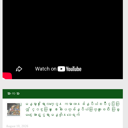
အားကစား
ျမန္မာ့႐ိုးရာလက္ေဝွ႔ ကမာၻ႔ခ်န္ပီယံၿပိဳင္ပြဲတြ
င္ ႏိုင္ဝင္းထြန္း ေ႐ႊခါးပတ္ခ်န္ပီယံဆြတ္ခူးၿပီး ထြန္း
မင္းေအာင္ႏွင့္ရာမန္တို႔သေရက်
August 10, 2026