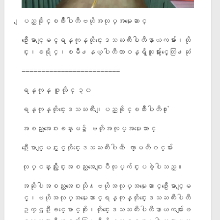
ျပည္ခိုင္ၿဖိဳးပါတီဗဟိုအလုပ္အမႈေဆာင္
ဦးေမာင္ျမင့္ရန္ကုန္တိုင္းေဒသႀကီးပါတီနာယကမ်ား၊တို
င္း၊ခရိုင္၊ၿမိဳ႕နယ္ပါတီတာဝန္ရွိသူမ်ားႏွင့္ေတြ႕ဆုံ
=========================
ရန္ကုန္ ဇူလိုင္ ၃၀
ရန္ကုန္တိုင္းေဒသႀကီး၊ျပည္ခိုင္ၿဖိဳးပါတီ႐ုံး
အစည္းအေဝးခန္းမ၌ ဗဟိုအလုပ္အမႈေဆာင္
ဦးေမာင္ျမင့္ႏွင့္တိုင္းေဒသႀကီးပါတီ ေကာ္မတီဝင္မ်ား
လုပ္ငန္းညွိႏွိုင္းအစည္းအေဝးျပဳလုပ္က်င္းပခဲ့ပါသည္။
အဆိုပါအစည္းအေဝးသို႔ဗဟိုအလုပ္အမႈေဆာင္ဦးေမာင္ျမ
င့္၊ဗဟိုအလုပ္အမႈေဆာင္ရန္ကုန္တိုင္းေဒသႀကီးပါတီ
ဥကၠဌဦးခင္ေမာင္စိုး၊တိုင္းေဒသႀကီးပါတီနာယကမ်ားျဖ