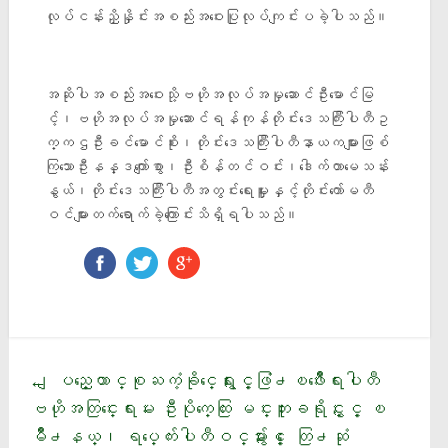
လုပ်ငန်းညှိနှိုင်းအစည်းအဝေးပြုလုပ်ကျင်းပခဲ့ပါသည်။
အဆိုပါအစည်းအဝေးသို့ဗဟိုအလုပ်အမှုဆောင်ဦးမောင်မြ
င့်၊ဗဟိုအလုပ်အမှုဆောင်ရန်ကုန်တိုင်းဒေသကြီးပါတီဥ
က္ကဌဦးခင်မောင်စိုး၊တိုင်းဒေသကြီးပါတီနာယကများဖြစ်
ကြသောဦးနန္ဒကျော်စွာ၊ဦးစိန်တင်ဝင်း၊ဒေါက်တာမေသန်း
နွယ်၊တိုင်းဒေသကြီးပါတီအတွင်းရေးမှူးနှင့်တိုင်းကော်မတီ
ဝင်များတက်ရောက်ခဲ့ကြောင်းသိရှိရပါသည်။
ျပည္ေထာင္စုႀကံ့ခိုင္ေရးႏွင့္ဖြံ႕ၿဖိဳးေရးပါတီ
←
ဗဟိုအတြင္းေရးမႉး ဦးပိုက္ေထြး မင္းဘူးခရိုင္ႏွင့္ ၿ
မိဳ႕နယ္၊ ရပ္ေက်းပါတီဝင္မ်ားႏွင့္ ေတြ႕ဆုံ