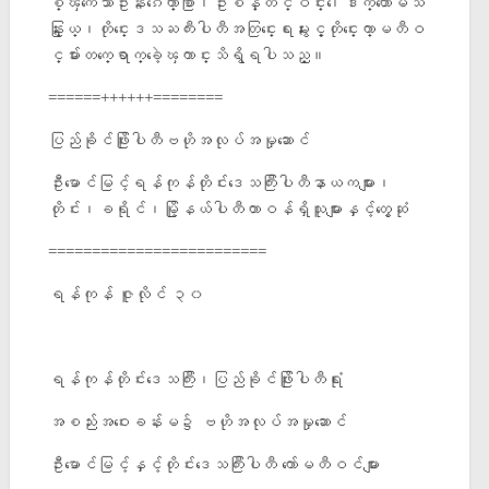
စ္ၾကေသာဦးနႏၵေက်ာ္စြာ၊ဦးစိန္တင္ဝင္း၊ေဒါက္တာေမသ
န္းႏြယ္၊တိုင္းေဒသႀကီးပါတီအတြင္းေရးမႉးႏွင့္တိုင္းေကာ္မတီဝ
င္မ်ားတက္ေရာက္ခဲ့ေၾကာင္းသိရွိရပါသည္။
======++++++========
ပြည်ခိုင်ဖြိုးပါတီဗဟိုအလုပ်အမှုဆောင်
ဦးမောင်မြင့်ရန်ကုန်တိုင်းဒေသကြီးပါတီနာယကများ၊
တိုင်း၊ခရိုင်၊မြို့နယ်ပါတီတာဝန်ရှိသူများနှင့်တွေ့ဆုံ
=========================
ရန်ကုန် ဇူလိုင် ၃၀
ရန်ကုန်တိုင်းဒေသကြီး၊ပြည်ခိုင်ဖြိုးပါတီရုံး
အစည်းအဝေးခန်းမ၌ ဗဟိုအလုပ်အမှုဆောင်
ဦးမောင်မြင့်နှင့်တိုင်းဒေသကြီးပါတီ ကော်မတီဝင်များ