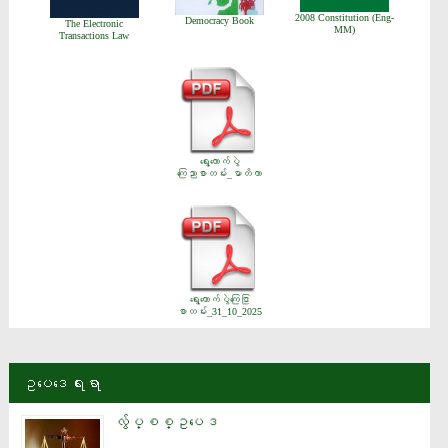
2008 Constitution (Eng-
Democracy Book
The Electronic
MM)
Transactions Law
ရွေးကောက်ပွဲ
ကြေညာစာတမ်း_မာတိကာ
ရွေးကောက်ပွဲကြေငြာ
စာတမ်း_31_10_2025
ဥပေဒေရးရာ
လွ်ပ္စစ္ဥပေဒ