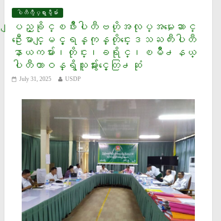
ပါတီလွဳပ္ရွားမွဳမ်ား
ျပည္ခိုင္ၿဖိဳးပါတီဗဟိုအလုပ္အမႈေဆာင္
ဦးေမာင္ျမင့္ရန္ကုန္တိုင္းေဒသႀကီးပါတီ
နာယကမ်ား၊တိုင္း၊ခရိုင္၊ၿမိဳ႕နယ္
ပါတီတာဝန္ရွိသူမ်ားႏွင့္ေတြ႕ဆုံ
July 31, 2025
USDP