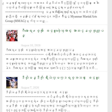
ျမန္မာ့႐ိုးရာလက္ေဝွ႔ ကမာၻ႔ခ်န္ပီယံၿပိဳင္ပြဲတြင္ ႏိုင္ဝင္းထြန္း ေ႐ႊခါး
ပတ္ခ်န္ပီယံဆြတ္ခူးၿပီး ထြန္းမင္းေအာင္ႏွင့္ရာမန္တို႔သေရက် 
====================== ျမန္မာစီးပြားေရးေကာ္ပိုေရးရွင္းက အဓိကပံ့ပိုး
ကူညီၿပီး ျမန္မာႏိုင္ငံ႐ိုးရာလက္ေဝွ႔အဖြဲ႕ခ်ဳပ္ႏွင့္ Myanmar Martial Arts 
Group (MMAG)မွ က်င္းပသည့္ …
ဂီမာေရ႕စ္ကို ေခၚယူခဲ့ေၾကာင္း အာဆင္နယ္ ထုတ္ျပ
န္
August 10, 2026
ဂီမာေရ႕စ္ကို ေခၚယူခဲ့ေၾကာင္း အာဆင္နယ္ ထုတ္ျပန္ 
====================== ပရီးမီးယားလိဂ္ထိပ္သီး အာဆင္နယ္အသင္း
ဟာ နယူးကာဆယ္အသင္းရဲ႕ ဘရာဇီးလ္ကြင္းလယ္ၾကယ္ပြင့္ ဂီမာေရ႕စ္ကိုေ
ခၚယူခဲ့ေၾကာင္း ‌အတည္ျပဳထုတ္ျပန္ခဲ့ပါတယ္။ အာဆင္နယ္အသင္းအေန
နဲ႔ ဂီမာေရ႕စ္အတြက္ ေျပာင္းေ႐ႊ႕ေၾကးေပါင္ (၇၅)သန္းအသုံးျပဳခဲ့ၿပီး …
ဒီယိုမန္ဒီကို ရီးယဲလ္မက္ဒရစ္အသင္း ေခၚယူ
August 7, 2026
ဒီယိုမန္ဒီကို ရီးယဲလ္မက္ဒရစ္အသင္း ေခၚယူ 
======================= စပိန္ထိပ္သီး ရီးယဲလ္မက္ဒရစ္အသင္း
ဟာ လိုက္ပ္ဇစ္အသင္းရဲ႕ အိုင္ဗရီကိုစ္ လူငယ္ေတာင္ပံၾကယ္ပြင့္ ဒီယို
မန္ဒီကို ေခၚယူႏိုင္ခဲ့ၿပီျဖစ္ေၾကာင္း အတည္ျပဳေၾကညာခဲ့ပါတယ္။ အသ
က္ (၁၉)ႏွစ္အ႐ြယ္သာရွိေသးတဲ့ ဒီယိုမန္ဒီအတြက္ …