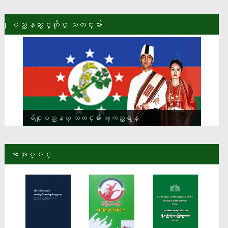
ျပည္နယ္ႏွင့္တိုင္း သတင္းမ်ား
ခ်င္းျပည္နယ္ သတင္းမ်ား ၾကည့္ရန္
စာအုပ္စင္