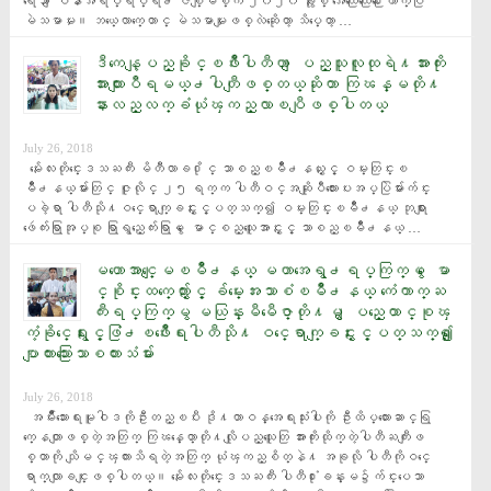
ရေသာ ျပႆနာအရပ္ရပ္ရဲ႕ ဇစ္ျမစ္က ၂၀၂၀ ခုႏွစ္ အေထြေထြေ႐ြးေကာက္ပြဲ 
မဲသမာမႈ။ ဘယ္ေလာက္ေတာင္ မဲသမာမႈျဖစ္လဲဆိုေတာ့ သိပ္ေတာ့ …
ဒီကေန့ျပည္ခုိင္ၿဖိဳးပါတီဟာ ျပည္သူလူထုရဲ႔အားကိုး
အားထားျပဳရမယ္႕ပါတီျဖစ္တယ္ဆိုတာ ကြၽန္မတို႔
နားလည္လက္ခံယုံၾကည္လာၿပီျဖစ္ပါတယ္
July 26, 2018
  မႏၲေလးတိုင္းေဒသႀကီး မိတီၴလာခ႐ိုင္ သာစည္ၿမိဳ႕နယ္ႏွင့္ ဝမ္းတြင္းၿ
မိဳ႕နယ္မ်ားတြင္ ဇူလိုင္ ၂၅ ရက္က ပါတီဝင္အဆိုျပဳလႊာေပးအပ္ပြဲမ်ားက်င္း
ပခဲ့ရာ ပါတီသို႔ဝင္ေရာက္ျခင္းႏွင့္ပတ္သက္၍ ဝမ္းတြင္းၿမိဳ႕နယ္ ဘုရားျ
ဖဴေက်းရြာအုပ္စု ရြာရွည္ေက်းရြာမွ ေမာင္စည္သူေအာင္ႏွင့္ သာစည္ၿမိဳ႕နယ္ …
မဟာေအာင္ေျမၿမိဳ႕နယ္ မဟာအေရွ႕ရပ္ကြက္မွ ေမာ
င္စုိင္းထက္ေက်ာ္ႏွင့္ ခ်မ္းေအးသာစံၿမိဳ႕နယ္ ကံေကာက္ႀ
ကီးရပ္ကြက္မွ မယြန္းမီမီေဇာ္တုိ႔မွ ျပည္ေထာင္စုၾ
ကံ့ခုိင္ေရးႏွင့္ဖြံ႕ၿဖိဳးေရးပါတီသုိ႔ ဝင္ေရာက္ျခင္းႏွင့္ပတ္သက္၍ ​ေျ
ပာျကားသြား​ေသာစကားသံမ်ား
July 26, 2018
  အမ်ဳိးသားေရးမူဝါဒကိုဦးတည္ၿပီး ဒို႔တာဝန္အေရးသံုးပါးကို ဦးထိပ္ထားေဆာင္ရြ
က္ေနတာျဖစ္တဲ့အတြက္ ကြၽန္ေတာ္တို႔လိုျပည္သူေတြ အားကိုးထိုက္တဲ့ပါတီႀကီးျဖ
စ္တာကို သိျမင္ၾကားသိရတဲ့အတြက္ ယံုၾကည္စိတ္နဲ႔ အခုလို ပါတီကိုဝင္ေ
ရာက္လာျခင္းျဖစ္ပါတယ္​။ မႏၲေလးတိုင္းေဒသႀကီး ပါတီ႐ံုးခန္းမ၌က်င္းပေသာ 