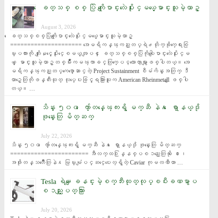
ေခတ္သစ္ စစ္ ပြဲ ကိုေျပာင္းလဲေပးႏိုင္မယ့္ေမာင္းသူမဲ့ယာဥ္
August 3, 2026
ေခတ္သစ္စစ္ပြဲကိုေျပာင္းလဲေပးႏိုင္မယ့္ေမာင္းသူမဲ့ယာဥ္ 
===================== အေမရိကန္ၾကည္းတပ္ရဲ႕တိုက္ခိုက္ေရးစြ
မ္းပကားကို တိုးျမႇင့္ေပးႏိုင္ေစမယ့္အျပင္ ေခတ္သစ္စစ္ပြဲကိုပါေျပာင္းလဲေပးႏိုင္မ
ယ့္ ေမာင္းသူမဲ့ယာဥ္တစ္မ်ိဳးကမၾကာခင္ထြက္ေပၚလာေတာ့မွာျဖစ္ပါတယ္။ အေ
မရိကန္ၾကည္းတပ္ကေဖာ္ေဆာင္တဲ့ Project Sustainment စီမံကိန္းအတြက္ ဒီ
ယာဥ္ေတြကိုဖန္တီးထုတ္ လုပ္ေပးခြင့္ရသြားသူက American Rheinmetall ျဖစ္ပါ
တယ္။ …
သိန္း ၅၀၀ ေက်ာ္တန္ေၾကးရွိ မက္ဆီ နဲ႔ ေရာ္နယ္ဒို
ဖုန္းေတြ မိတ္ဆက္
July 22, 2026
သိန္း ၅၀၀ ေက်ာ္တန္ေၾကးရွိ မက္ဆီ နဲ႔ ေရာ္နယ္ဒို ဖုန္းေတြ မိတ္ဆက္ 
======================= အီလက္ထ႐ြန္နစ္ပစၥည္းေတြကို ေ႐ႊ၊ 
အဖိုးတန္သတၱဳေတြနဲ႔ မြမ္းမံျပင္ဆင္ေပးေလ့ရွိတဲ့ Caviar ကုမၸဏီဟာ …
Tesla ရဲ႕‌ေျခနင္းမဲ့စက္ဘီးထုတ္လုပ္ၿပီးခဏမွာပ
စၥည္းျပတ္သြား
July 20, 2026