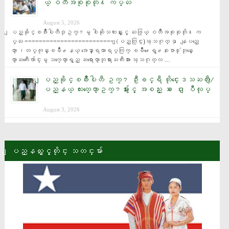
ယ္ ဝတၳဳအစုစုတို႔ ကပ္လႉ
August 5, 2026
ျပည္ခိုင္ၿဖိဳးပါတီဒုဥကၠ႒မွ ဝါဆိုသကၤန္းႏွင့္ လႉဖြယ္ ဝတၳဳအစုစုတို႔ က
ပ္လႉ ========================= (ျပည္တြင္း)ၾသဂုတ္ ၄ ေနျပည္ေ
တာ္ ၊တပ္ကုန္းၿမိဳ႕နယ္ အေနာ္ရထာရပ္ကြက္ ၿမိဳ႕ေရွ႕စႏၵာ႐ုံဘုန္းေ
တာ္ႀကီးေက်ာင္းမွ သက္ေတာ္ရွည္ ဆရာေတာ္ဘုရားႀကီးအား ၾသဂုတ္လ …
ျပည္ခိုင္ၿဖိဳးပါတီ ဥကၠ႒ ဦးခင္ရီ တိုင္းေဒသႀကီး/ျ
ပည္နယ္ လႊတ္ေတာ္ဥကၠ႒မ်ားႏွင့္ အစည္း အ ေဝး ျပဳလုပ္
August 3, 2026
ျပည္နယ္ႏွင့္တိုင္း သတင္းမ်ား