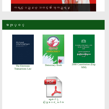
ကရင္ျပည္နယ္ သတင္းမ်ား ၾကည့္ရန္
စာအုပ္စင္
2008 Constitution (Eng-
Democracy Book
The Electronic
MM)
Transactions Law
ရွေးကောက်ပွဲ
ကြေညာစာတမ်း_မာတိကာ