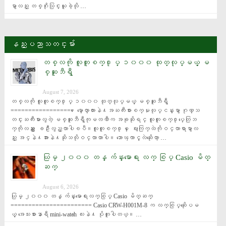
မွာလည္း တစ္ဂိုးသြင္းယူခဲ့လို …
နည္းပညာသတင္းမ်ား
တစ္လကို လူတူစက္႐ုပ္ ၁၀၀၀ ထုတ္လုပ္မယ့္ မ
စ္ဆူဘီရွီ
August 7, 2026
တစ္လကို လူတူစက္႐ုပ္ ၁၀၀၀ ထုတ္လုပ္မယ့္ မစ္ဆူဘီရွီ 
================== ေမာ္ေတာ္ကားနဲ႔အႀကီးစားစက္မႈလုပ္ငန္းမွာ ဂုဏ္သ
တင္းႀကီးမားလွတဲ့ မစ္ဆူဘီရွီကုမၸဏီက အခုဆိုရင္ လူတူစက္႐ုပ္ေတြဘ
က္ကိုလည္း ေျခဦးလွည့္လာပါၿပီ။လူတူစက္႐ုပ္ ေဈးကြက္ထဲကိုဝင္လာရာမွာလ
ည္း အင္နဲ႔အားနဲ႔ဆိုသလိုဝင္လာတာပါ။ ဘာေၾကာင့္လဲဆိုေတာ့ …
ယြမ္ ၂၀၀၀ တန္ က်န္းမာေရး လက္ စြပ္ Casio မိတ္
ဆက္
August 6, 2026
ယြမ္ ၂၀၀၀ တန္ က်န္းမာေရးလက္စြပ္ Casio မိတ္ဆက္ 
======================= Casio CRW-H001M-8 က လက္စြပ္ဆိုေပမ
ယ့္ အေသးစားနာရီ mini-watch ေလးနဲ႔ ပိုတူပါတယ္။ …