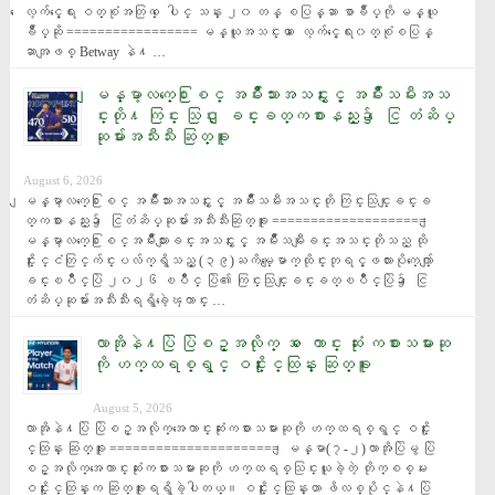
ေလ့က်င့္ေရး ဝတ္စုံအတြက္ ေပါင္ သန္း ၂၀ တန္ စပြန္ဆာ စာခ်ဳပ္ကို မန္ယူ 
ခ်ဳပ္ဆို ================= မန္ယူအသင္းဟာ ေလ့က်င့္ေရး၀တ္စုံစပြန္
ဆာအျဖစ္ Betway နဲ႔ …
ျမန္မာ့လက္ေ႐ြးစင္ အမ်ိဳးသားအသင္းႏွင့္ အမ်ိဳးသမီးအသ
င္းတို႔ ကြင္း သြင္း ျခင္းခတ္ကစားနည္း၌ ေငြ တံဆိပ္
ဆုမ်ားအသီးသီး ဆြတ္ခူး
August 6, 2026
ျမန္မာ့လက္ေ႐ြးစင္ အမ်ိဳးသားအသင္းႏွင့္ အမ်ိဳးသမီးအသင္းတို ကြင္းသြင္းျခင္းခ
တ္ကစားနည္း၌ ေငြတံဆိပ္ဆုမ်ားအသီးသီးဆြတ္ခူး ==================== ျ
မန္မာ့လက္ေ႐ြးစင္အမ်ိဳးသားျခင္းအသင္းႏွင့္ အမ်ိဳးသမီးျခင္းအသင္းတိုသည္ ထို
င္းႏိုင္ငံတြင္က်င္းပလ်က္ရွိသည့္ (၃၉)ႀကိမ္ေျမာက္ထိုင္းဘုရင့္ဖလားပိုက္ေက်ာ္ျ
ခင္းၿပိဳင္ပြဲ ၂၀၂၆ ၿပိဳင္ ပြဲ၏ ကြင္းသြင္းျခင္းခတ္ၿပိဳင္ပြဲ၌ ေငြ
တံဆိပ္ဆုမ်ားအသီးသီးရရွိခဲ့ေၾကာင္း …
လာအိုနဲ႔ပြဲ ပြဲစဥ္အလိုက္ အ ေကာင္း ဆုံး ကစားသမားဆု
ကို ဟက္ထရစ္ရွင္ ဝင္းႏိုင္ထြန္း ဆြတ္ခူး
August 5, 2026
လာအိုနဲ႔ပြဲ ပြဲစဥ္အလိုက္အေကာင္းဆုံးကစားသမားဆုကို ဟက္ထရစ္ရွင္ ဝင္းႏို
င္ထြန္း ဆြတ္ခူး ====================== ျမန္မာ(၇-၂)လာအိုပြဲမွ ပြဲ
စဥ္အလိုက္အေကာင္းဆုံးကစားသမားဆုကို ဟက္ထရစ္သြင္းယူခဲ့တဲ့ တိုက္စစ္မႉး 
ဝင္းႏိုင္ထြန္းက ဆြတ္ခူးရရွိခဲ့ပါတယ္။ ဝင္းႏိုင္ထြန္းဟာ ဖိလစ္ပိုင္နဲ႔ပြဲ