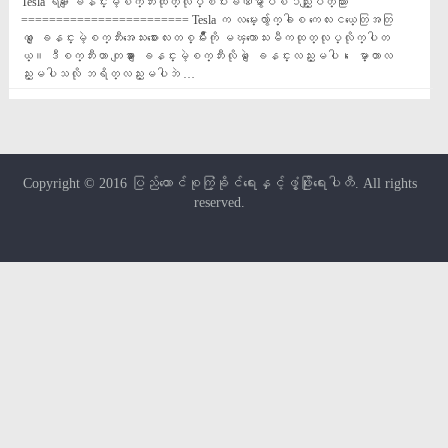
Tesla ရဲ႕‌ေျခနင္းမဲ့စက္ဘီးထုတ္လုပ္ၿပီးခဏမွာပစၥည္းျပတ္သြား 
======================== Tesla က လမ္းေလွ်ာက္ခါစ ကေလးငယ္ေတြအတြ
က္ ေျခနင္းမဲ့စက္ဘီးအေသးစားေလးတစ္မ်ိဳးကို မၾကာေသးမီကထုတ္လုပ္လိုက္ပါတ
ယ္။ ဒီစက္ဘီးဟာ တျခား ေျခနင္းမဲ့စက္ဘီးလိုပဲ ေျခနင္းလည္းမပါ၊ ေမာ္တာလ
ည္းမပါသလို ဘရိတ္လည္းမပါဘဲ …
Copyright © 2016
ပြည်ထောင်စုကြံ့ခိုင်ရေးနှင့်ဖွံ့ဖြိုးရေးပါတီ
. All rights
reserved.