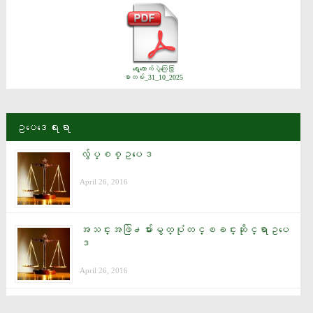
ရွေးကောက်ပွဲကြေငြာ
စာတမ်း_31_10_2025
ဥပေဒေရးရာ
လွ်ပ္စစ္ဥပေဒ
April 26, 2016
အသင္းအဖြဲ႕မ်ားမွတ္ပုံတင္ၿခင္းဆိုင္ရာဥပေ
ဒ
April 26, 2016