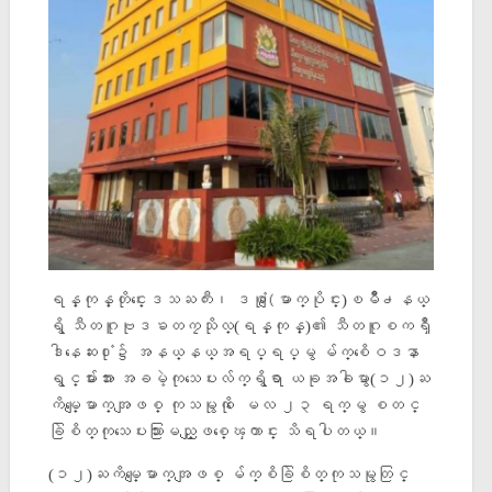
ရန္ကုန္တိုင္းေဒသႀကီး၊ ဒဂုံ(ေျမာက္ပိုင္း)ၿမိဳ႕နယ္
ရွိ သီတဂူဗုဒၶတကၠသိုလ္(ရန္ကုန္)၏ သီတဂူစကၡဳ
ဒါနေဆး႐ုံ၌ အနယ္နယ္အရပ္ရပ္မွ မ်က္စိေဝဒနာ
ရွင္မ်ားအား အခမဲ့ကုသေပးလ်က္ရွိရာ ယခုအခါမွာ(၁၂)ႀ
ကိမ္ေျမာက္အျဖစ္ ကုသမွုကို ေမလ ၂၃ ရက္မွ စတင္
ခြဲစိတ္ကုသေပးသြားမည္ျဖစ္ေၾကာင္း သိရပါတယ္။
(၁၂)ႀကိမ္ေျမာက္အျဖစ္ မ်က္စိခြဲစိတ္ကုသမွုတြင္