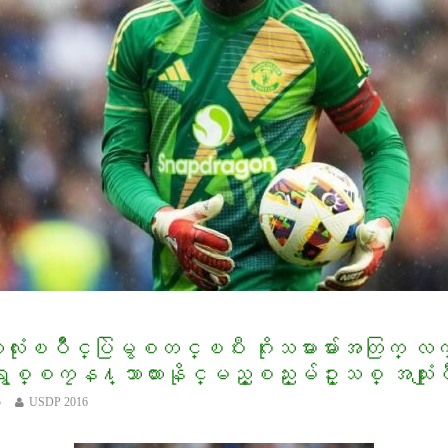
းႏွင့္ ေဆးဝါးပစၥည္းမ်ားအား ျပည္ခိုင္ၿဖိဳးပါတီမွ လႉဒါန္း
ီက ကူညီေထာက္ပံ့
ာလုံးၿပိဳင္ပြဲမွစတင္ၿပီး ဂိုးသမားမ်ားအတြက္ လ
ို ရွစ္စကၠန႔္သာထားနိုင္မည့္စည္းမ်ဥ္းသစ္ အသုံး
5
USDP 2016