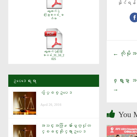
နိုင်ရန်
ရွေးကောက်ပွဲ
ကြေညာစာတမ်း_မာ
တိကာ
ရွေးကောက်ပွဲကြေငြာ
ကိုမို
←
စာတမ်း_31_10_2
025
႐ုရွားမွာ
ဥပေဒေရးရာ
→
လွ်ပ္စစ္ဥပေဒ
April 26, 2016
You 
အသင္းအဖြဲ႕မ်ားမွတ္ပုံတ
င္ၿခင္းဆိုင္ရာဥပေဒ