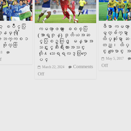
၃ ၿပိဳင္ပြဲ
ဖီဖာ ကမၻာ
ကမၻာ့ဖလား ေျခစစ္ပြဲ
မ္ကို ႏို
မွတ္ခ်က္မွာ
(အာရွဇုန္) ဒုတိယအဆ
ဥဇဘက္ကစၥ
ထိပ္ဆုံးမွာ
င့္ပြဲစဥ္တြင္ ျမန္မာအ
ိုလ္စြဲ
တည္၊ ထိပ္ဆ
သင္းႏွင့္ဆီးရီးယားအသင္း
င္း အေျပာင္း 
18
တို႔ သေရရလဒ္ထြက္ေ
May 5, 2017
ပၚ
f
Off
Comments
March 22, 2024
Off