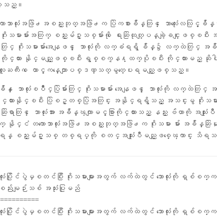
စ္သည္။
ာေဘာလုံးအဖြဲ႕အစည္းဘုတ္အဖြဲ႕က ပြဲကစားခ်ိန္တြင္ ေဘာလုံးေလလြင့္ခ်ိန္မ်ာ
ဂိုးသမားမ်ားအတြက္ စည္းမ်ဥ္းသစ္မ်ားကို ေရးဆြဲထုတ္ျပန္ခဲ့ျခင္းျဖစ္ၿပီး 
တြင္ ဂိုးသမားမ်ားအေနျဖင့္ ေဘာလုံးကို လက္ခံရရွိ ခ်ိန္၌ လက္ထဲတြင္ အခ
ကိုင္ထား နိုင္မည္ျဖစ္ၿပီး ရွစ္စကၠန႔္ထက္ပိုၿပီး ကိုင္ထားမည္ ဆိုပ
္လူႀကီးက ေထာင့္ကန္ေဘာျပစ္ဒဏ္သတ္မွတ္ေပးရမည္ျဖစ္သည္။
န္ ေဘာလုံးၿပိဳင္ပြဲမ်ားတြင္ ဂိုးသမားမ်ား အေနျဖင့္ ေဘာလုံးကို လက္ထဲတြင္ 
ိုင္ထားနိုင္ၿပီး ပြဲစဥ္တစ္ပြဲအတြင္း အနိုင္ရရွိသည့္ အသင္းမွ ဂိုးသမာ
ဆြဲရာတြင္ ေဘာလုံးအား အခ်ိန္ၾကာျမင့္စြာကိုင္ထားသည့္ နည္း ဗ်ဴဟာကို အသုံးျပ
 နိုင္ငံ တကာေဘာလုံးအဖြဲ႕အစည္းဘုတ္အဖြဲ႕က ဂိုးသမား မ်ား အခ်ိန္ဆြဲမႈအ
င္ရန္ စည္းမ်ဥ္းသစ္ တစ္ရပ္ကို စတင္အသုံးျပဳမည္ျဖစ္ေၾကာင္း သိရ
ုံးပြိုင်ပွဲမှစတင်ပြီး ဂိုးသမားများအတွက် လက်ထဲတွင် ဘောလုံးကို ရှစ်စက္က
စည်းမျဉ်းသစ် အသုံးပြုမည်
===========
ုံးပြိုင်ပွဲမှစတင်ပြီး ဂိုးသမားများအတွက် လက်ထဲတွင် ဘောလုံးကို ရှစ်စက္က