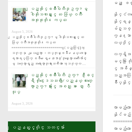
မည္ ျဖ
ျပည္ခိုင္ၿဖိဳးပါတီဒုဥကၠ႒မွ
ဝါဆိုသကၤန္းႏွင့္ လႉ ဖြယ္ ဝတၳဳ
နိုင္ငံတက
အစုစုတို႔ ကပ္လႉ
နိုင္ရန္ 
မ်ဥ္းသစ္ 
August 5, 2026
ကၠန႔္သာ 
ျပည္ခိုင္ၿဖိဳးပါတီဒုဥကၠ႒မွ ဝါဆိုသကၤန္းႏွင့္ လႉ
ဖြယ္ ဝတၳဳအစုစုတို႔ ကပ္လႉ 
လယ္ဒိုင
========================= (ျပည္တြင္း)ၾ
သဂုတ္ ၄ ေနျပည္ေတာ္ ၊တပ္ကုန္းၿမိဳ႕နယ္ အေနာ္
လက္ရွိအခ်ိ
ရထာရပ္ကြက္ ၿမိဳ႕ေရွ႕စႏၵာ႐ုံဘုန္းေတာ္ႀကီးေက်ာင္း
မင့္စြာ က
မွ သက္ေတာ္ရွည္ ဆရာေတာ္ဘုရားႀကီးအား ၾသဂုတ္လ …
င့္ အခ်ိန္
ျပည္ခိုင္ၿဖိဳးပါတီ ဥကၠ႒ ဦးခင္
သည့္အတြက္
ရီ တိုင္းေဒသႀကီး/ျပည္နယ္ လႊတ္ေ
ခ်ဳပ္နို
တာ္ဥကၠ႒မ်ားႏွင့္ အစည္း အ ေဝး ျပဳ
လုပ္
August 3, 2026
လာမည့်ဘောလ
နိုင်မည့်
=======
ျပည္နယ္ႏွင့္တိုင္း သတင္းမ်ား
လာမည့်ဘောလ