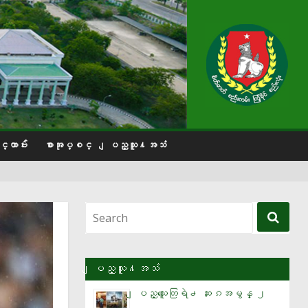
္တာဗ်ဴး
စာအုပ္စင္
ျပည္သူ႔အသံ
ျပည္သူ႔အသံ
ျပည္သူေတြရဲ႕ ဆႏၵအမွန္ ၂