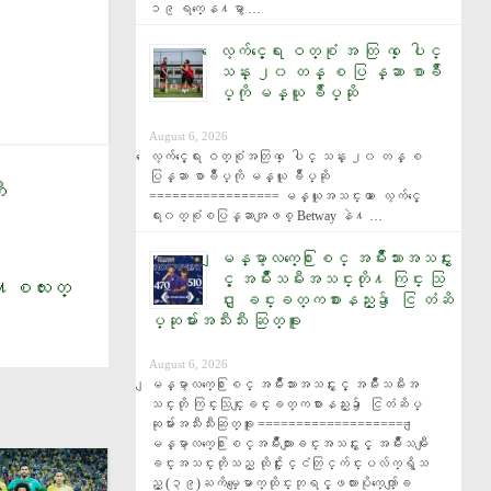
၁၉ ရက္ေန႔မွာ …
ေလ့က်င့္ေရး ဝတ္စုံ အ တြ က္ ေပါင္
သန္း ၂၀ တန္ စ ပြ န္ဆာ စာခ်ဳ
ပ္ကို မန္ယူ ခ်ဳပ္ဆို
August 6, 2026
ေလ့က်င့္ေရး ဝတ္စုံအတြက္ ေပါင္ သန္း ၂၀ တန္ စ
ပြန္ဆာ စာခ်ဳပ္ကို မန္ယူ ခ်ဳပ္ဆို 
း
================= မန္ယူအသင္းဟာ ေလ့က်င့္ေ
ရး၀တ္စုံစပြန္ဆာအျဖစ္ Betway နဲ႔ …
ျမန္မာ့လက္ေ႐ြးစင္ အမ်ိဳးသားအသင္းႏွ
င့္ အမ်ိဳးသမီးအသင္းတို႔ ကြင္း သြ
နဲ႔ေစလႊတ္
င္း ျခင္းခတ္ကစားနည္း၌ ေငြ တံဆိ
ပ္ဆုမ်ားအသီးသီး ဆြတ္ခူး
August 6, 2026
ျမန္မာ့လက္ေ႐ြးစင္ အမ်ိဳးသားအသင္းႏွင့္ အမ်ိဳးသမီးအ
သင္းတို ကြင္းသြင္းျခင္းခတ္ကစားနည္း၌ ေငြတံဆိပ္
ဆုမ်ားအသီးသီးဆြတ္ခူး ==================== ျ
မန္မာ့လက္ေ႐ြးစင္အမ်ိဳးသားျခင္းအသင္းႏွင့္ အမ်ိဳးသမီးျ
ခင္းအသင္းတိုသည္ ထိုင္းႏိုင္ငံတြင္က်င္းပလ်က္ရွိသ
ည့္ (၃၉)ႀကိမ္ေျမာက္ထိုင္းဘုရင့္ဖလားပိုက္ေက်ာ္ျခ