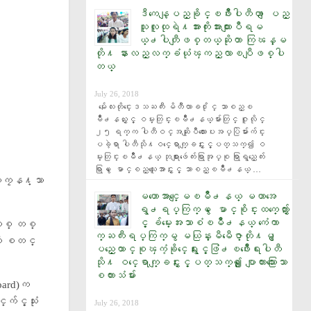
ဒီကေန့ျပည္ခုိင္ၿဖိဳးပါတီဟာ ျပည္
သူလူထုရဲ႔အားကိုးအားထားျပဳရမ
ယ္႕ပါတီျဖစ္တယ္ဆိုတာ ကြၽန္မ
တို႔ နားလည္လက္ခံယုံၾကည္လာၿပီျဖစ္ပါ
တယ္
July 26, 2018
  မႏၲေလးတိုင္းေဒသႀကီး မိတီၴလာခ႐ိုင္ သာစည္ၿ
မိဳ႕နယ္ႏွင့္ ဝမ္းတြင္းၿမိဳ႕နယ္မ်ားတြင္ ဇူလိုင္ 
၂၅ ရက္က ပါတီဝင္အဆိုျပဳလႊာေပးအပ္ပြဲမ်ားက်င္း
ပခဲ့ရာ ပါတီသို႔ဝင္ေရာက္ျခင္းႏွင့္ပတ္သက္၍ ဝ
မ္းတြင္းၿမိဳ႕နယ္ ဘုရားျဖဴေက်းရြာအုပ္စု ရြာရွည္ေက်း
ရြာမွ ေမာင္စည္သူေအာင္ႏွင့္ သာစည္ၿမိဳ႕နယ္ …
စ္စကၠန႔္သာ
မဟာေအာင္ေျမၿမိဳ႕နယ္ မဟာအေ
ရွ႕ရပ္ကြက္မွ ေမာင္စုိင္းထက္ေက်ာ္ႏွ
င့္ ခ်မ္းေအးသာစံၿမိဳ႕နယ္ ကံေကာ
းသစ္ တစ္
က္ႀကီးရပ္ကြက္မွ မယြန္းမီမီေဇာ္တုိ႔မွ ျ
ကို စတင္
ပည္ေထာင္စုၾကံ့ခုိင္ေရးႏွင့္ဖြံ႕ၿဖိဳးေရးပါတီ
သုိ႔ ဝင္ေရာက္ျခင္းႏွင့္ပတ္သက္၍ ​ေျပာျကားသြား​ေသာ
စကားသံမ်ား
Board)က
က်င့္သုံး
July 26, 2018