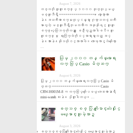
August 7, 2026
တစ္လကို လူတူစက္႐ုပ္ ၁၀၀၀ ထုတ္လုပ္မယ့္ 
မစ္ဆူဘီရွီ ================== ေမာ္ေတာ္ကား
နဲ႔အႀကီးစားစက္မႈလုပ္ငန္းမွာ ဂုဏ္သတင္းႀကီး
မားလွတဲ့ မစ္ဆူဘီရွီကုမၸဏီက အခုဆိုရင္ လူတူ
စက္႐ုပ္ေတြဘက္ကိုလည္း ေျခဦးလွည့္လာပါၿပီ။လူ
တူစက္႐ုပ္ ေဈးကြက္ထဲကိုဝင္လာရာမွာလည္း အင္
နဲ႔အားနဲ႔ဆိုသလိုဝင္လာတာပါ။ ဘာေၾကာင့္လဲဆိုေတာ့ 
…
ယြမ္ ၂၀၀၀ တန္ က်န္းမာေရး
လက္ စြပ္ Casio မိတ္ဆက္
August 6, 2026
ယြမ္ ၂၀၀၀ တန္ က်န္းမာေရးလက္စြပ္ Casio မိ
တ္ဆက္ ======================= Casio 
CRW-H001M-8 က လက္စြပ္ဆိုေပမယ့္ အေသးစားနာရီ 
mini-watch ေလးနဲ႔ ပိုတူပါတယ္။ …
ေခတ္သစ္ စစ္ ပြဲ ကိုေျပာင္းလဲေပးႏိုင္
မယ့္ေမာင္းသူမဲ့ယာဥ္
August 3, 2026
ေခတ္သစ္စစ္ပြဲကိုေျပာင္းလဲေပးႏိုင္မယ့္ေမာင္းသူမဲ့ယာဥ္ 