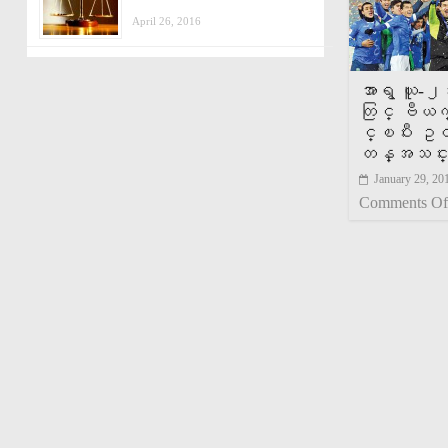
April 26, 2016
အာရွ ယူ-၂
တြင္ ဗီယက္န
င္ၿပီး 
တန္အသင္း ဗ
January 29, 20
Comments Of