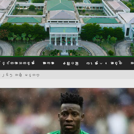
ႏိုင္ငံတကာသတင္းမ်ား
အားကစား
နည္းပညာ
ေဆာင္းပါး
အင
က႑မ်ား
၀ မွ ၂၆၅ အထိ ျမင့္တက္
ဆူဘီရွီ
န္ပီယံ ‌Joshua Van
်ဳပ္ဆို
ခတ္ကစားနည္း၌ ေငြ တံဆိပ္ဆုမ်ားအသီးသီး ဆြတ္ခူး