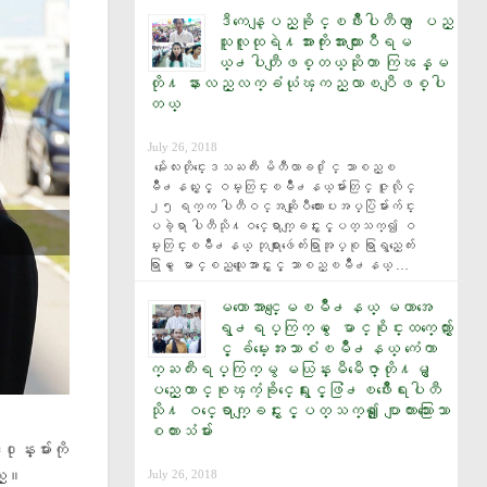
ဒီကေန့ျပည္ခုိင္ၿဖိဳးပါတီဟာ ျပည္
သူလူထုရဲ႔အားကိုးအားထားျပဳရမ
ယ္႕ပါတီျဖစ္တယ္ဆိုတာ ကြၽန္မ
တို႔ နားလည္လက္ခံယုံၾကည္လာၿပီျဖစ္ပါ
တယ္
July 26, 2018
  မႏၲေလးတိုင္းေဒသႀကီး မိတီၴလာခ႐ိုင္ သာစည္ၿ
မိဳ႕နယ္ႏွင့္ ဝမ္းတြင္းၿမိဳ႕နယ္မ်ားတြင္ ဇူလိုင္ 
၂၅ ရက္က ပါတီဝင္အဆိုျပဳလႊာေပးအပ္ပြဲမ်ားက်င္း
ပခဲ့ရာ ပါတီသို႔ဝင္ေရာက္ျခင္းႏွင့္ပတ္သက္၍ ဝ
မ္းတြင္းၿမိဳ႕နယ္ ဘုရားျဖဴေက်းရြာအုပ္စု ရြာရွည္ေက်း
ရြာမွ ေမာင္စည္သူေအာင္ႏွင့္ သာစည္ၿမိဳ႕နယ္ …
မဟာေအာင္ေျမၿမိဳ႕နယ္ မဟာအေ
ရွ႕ရပ္ကြက္မွ ေမာင္စုိင္းထက္ေက်ာ္ႏွ
င့္ ခ်မ္းေအးသာစံၿမိဳ႕နယ္ ကံေကာ
က္ႀကီးရပ္ကြက္မွ မယြန္းမီမီေဇာ္တုိ႔မွ ျ
ပည္ေထာင္စုၾကံ့ခုိင္ေရးႏွင့္ဖြံ႕ၿဖိဳးေရးပါတီ
သုိ႔ ဝင္ေရာက္ျခင္းႏွင့္ပတ္သက္၍ ​ေျပာျကားသြား​ေသာ
စကားသံမ်ား
ုန္းမ်ားကို
July 26, 2018
ည္။