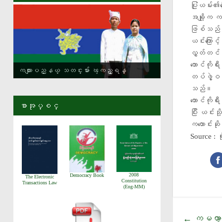
ပြုံယမ်း၏ပြ
အချို့က က
ဖြစ်သည
ယင်းကြောင့
လွှတ်တင်
တောင်ကိုရ
ကရင္ျပည္နယ္ သတင္းမ်ား ၾကည့္ရန္
တပ်ဖွဲ့ဝင်
သည်။
တောင်ကိုရ
စာအုပ္စင္
ပြီး ယင်းသ
ကတောင်းဆ
Source : ရ
2008
Democracy Book
The Electronic
Constitution
Transactions Law
(Eng-MM)
ကမၻာ့အႀ
←