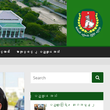
္တာဗ်ဴး
စာအုပ္စင္
ျပည္သူ႔အသံ
ျပည္သူ႔အသံ
ျပည္သူေတြရဲ႕ ဆႏၵအမွန္ ၂