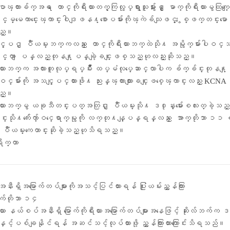
ျပာၾကားခ်က္အရ ေတာင္ကိုရီးယားတက္ႂကြလွုပ္ရွားသူမ်ားႏွင့္ ေျမာက္ကိုရီးယားမွထြက္
င္မ္မေကာင္းေၾကာင္းဝါဒျဖန႔္စာေပမ်ားကိုၾကဲခ်သျဖင့္ ႏွစ္ဖက္တင္း
သည္။
့္ပင္ ျပဳံယမ္းဘက္ကလည္း ေတာင္ကိုရီးယားဘက္ထဲသို႔ အမွိုက္မ်ားပါဝင္သည့္
္တင္ကာ ျပန္လည္တုန႔္ျပန္ခဲ့ျခင္းျဖစ္သည္ဟုလည္းဆိုသည္။
ရီးယားဘက္က အလားတူလုပ္ရပ္မ်ိဳး ထပ္မံလုပ္ေဆာင္လာပါက ခ်က္ခ်င္းတုန႔
င္မ်ားကို အသင့္ျပင္ထားဖို႔ ညႊန္ၾကားထားျခင္းျဖစ္ေၾကာင္းလည္း KCNA 
သည္။
ီးယားဘက္မွ ယခုသီတင္းပတ္အတြင္း ျပဳံယမ္းသို႔ ဒ႐ုန္းမ်ားေစလႊတ္ခဲ့သည္
င္းသို႔က်ဴးေက်ာ္ဝင္ေရာက္မွုကို လက္တု႔န္ျပန္ရန္လည္း ေအာက္တိုဘာ ၁၁ 
ပဳံယမ္းကေတာင္းဆိုခဲ့သည္ဟုသိရသည္။
ိုက္တာ
းရှိအ‌မြောက်တပ်များကိုအသင့်ပြင်ထားရန် ပြုံးယမ်းညွှန်ကြား
ာက်တိုဘာ ၁၄
းယား နယ်စပ်အနီးရှိ မြောက်ကိုရီးယားအမြောက်တပ်များအနေဖြင့် ဆိုးလ်ဘက်က ဒရု
င့်ပစ်ချနိုင်ရန် အဆင်သင့်လုပ်ထားဖို့ ညွှန်ကြားထားကြောင်းသိရသည်။