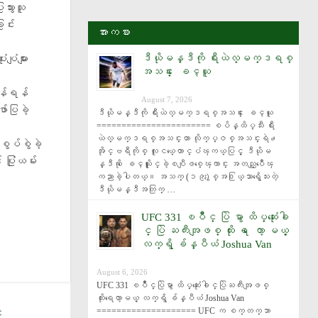
းသွားသူ
ြင်း
အားကစား
ဒီယိုမန္ဒီကို ရီးယဲလ္မက္ဒရစ္
ပျံများ
အသင္း ေခၚယူ
ြန်ရန်
August 7, 2026
ာ်ပြခဲ့
ဒီယိုမန္ဒီကို ရီးယဲလ္မက္ဒရစ္အသင္း ေခၚယူ 
======================= စပိန္ထိပ္သီး ရီး
ယဲလ္မက္ဒရစ္အသင္းဟာ လိုက္ပ္ဇစ္အသင္းရဲ႕ 
စွပ်စွဲခဲ့
အိုင္ဗရီကိုစ္ လူငယ္ေတာင္ပံၾကယ္ပြင့္ ဒီယိုမ
 ပြုံယမ်း
န္ဒီကို ေခၚယူႏိုင္ခဲ့ၿပီျဖစ္ေၾကာင္း အတည္ျပဳေၾ
ကညာခဲ့ပါတယ္။ အသက္ (၁၉)ႏွစ္အ႐ြယ္သာရွိေသးတဲ့ 
ဒီယိုမန္ဒီအတြက္ …
UFC 331 ၿပိဳင္ ပြဲ မွာ ထိပ္ဆုံးေခါ
င္ ပြဲ ႀကီးအျဖစ္ ထိုး ရ ေတာ့ မယ့္
လက္ရွိ ခ်န္ပီယံ ‌Joshua Van
August 6, 2026
UFC 331 ၿပိဳင္ပြဲမွာ ထိပ္ဆုံးေခါင္ပြဲႀကီးအျဖစ္ 
ထိုးရေတာ့မယ့္ လက္ရွိ ခ်န္ပီယံ ‌Joshua Van 
==================== UFC က စက္တက္ဘာ 
း