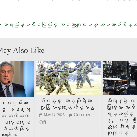
ဂို မာရသြန္ၿပိဳင္ပြဲတြင္ ကင္ညာအေျပးမယ္ ကမၻာ့စံခ်ိန
May Also Like
ဂ်ပန္ႏွင့္ ေတာင္ကိုရီးယား
အီရန္၌ လတ
ဲ႕ဝင္မ်ားအား
ပူးတြဲစစ္ေရးေလ့က်င့္မည္
ပြားခဲ့ေသာ အဓ
တြင္ ျဖန႔္ၾ
ရပ္အတြင္း 
Comments
May 14, 2025
င္းက တတိယက
၃,၁၁၇ ဦး ေ
ု ျဖစ္ေပၚေစ
Off
ည္ဟု အီရန္
း အီတလီနိုင္
ထုတ္ျပန္
ႀကီးေျပာ