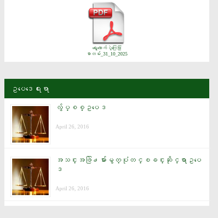
ရွေးကောက်ပွဲကြေငြာ
စာတမ်း_31_10_2025
ဥပေဒေရးရာ
လွ်ပ္စစ္ဥပေဒ
April 26, 2016
အသင္းအဖြဲ႕မ်ားမွတ္ပုံတင္ၿခင္းဆိုင္ရာဥပေ
ဒ
April 26, 2016