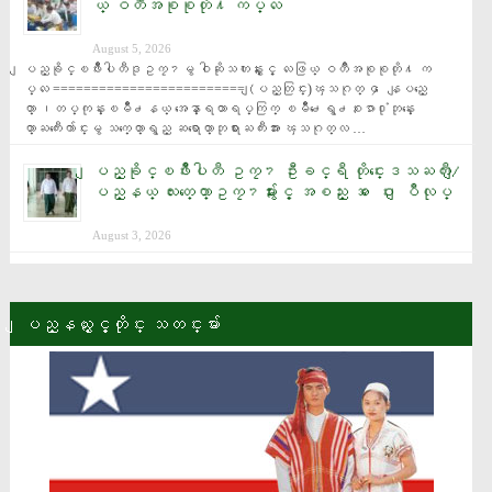
ယ္ ဝတၳဳအစုစုတို႔ ကပ္လႉ
August 5, 2026
ျပည္ခိုင္ၿဖိဳးပါတီဒုဥကၠ႒မွ ဝါဆိုသကၤန္းႏွင့္ လႉဖြယ္ ဝတၳဳအစုစုတို႔ က
ပ္လႉ ========================= (ျပည္တြင္း)ၾသဂုတ္ ၄ ေနျပည္ေ
တာ္ ၊တပ္ကုန္းၿမိဳ႕နယ္ အေနာ္ရထာရပ္ကြက္ ၿမိဳ႕ေရွ႕စႏၵာ႐ုံဘုန္းေ
တာ္ႀကီးေက်ာင္းမွ သက္ေတာ္ရွည္ ဆရာေတာ္ဘုရားႀကီးအား ၾသဂုတ္လ …
ျပည္ခိုင္ၿဖိဳးပါတီ ဥကၠ႒ ဦးခင္ရီ တိုင္းေဒသႀကီး/ျ
ပည္နယ္ လႊတ္ေတာ္ဥကၠ႒မ်ားႏွင့္ အစည္း အ ေဝး ျပဳလုပ္
August 3, 2026
ျပည္နယ္ႏွင့္တိုင္း သတင္းမ်ား