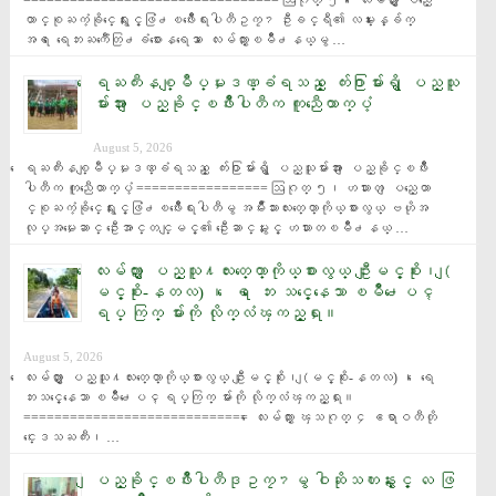
================================= ဩဂုတ္ ၅၊ ေလးမ်က္ႏွာ ျပည္ေ
ထာင္စုႀကံ့ခိုင္ေရးႏွင့္ဖြံ႕ၿဖိဳးေရးပါတီဥကၠ႒ ဦးခင္ရီ၏ လမ္းၫႊန္ခ်က္
အရ ေရေဘးႀကဳံေတြ႕ခံစားေနရေသာ ေလးမ်က္ႏွာၿမိဳ႕နယ္မွ …
ေရႀကီးနစ္ျမဳပ္မႈဒဏ္ခံရသည့္ ေက်း႐ြာမ်ားရွိ ျပည္သူ
မ်ားအား ျပည္ခိုင္ၿဖိဳးပါတီက ကူညီေထာက္ပံ့
August 5, 2026
ေရႀကီးနစ္ျမဳပ္မႈဒဏ္ခံရသည့္ ေက်း႐ြာမ်ားရွိ ျပည္သူမ်ားအား ျပည္ခိုင္ၿဖိဳး
ပါတီက ကူညီေထာက္ပံ့ ================= ဩဂုတ္ ၅၊ ဟသၤာတ ျပည္ေထာ
င္စုႀကံ့ခိုင္ေရးႏွင့္ဖြံ႕ၿဖိဳးေရးပါတီမွ အမ်ိဳးသားလႊတ္ေတာ္ကိုယ္စားလွယ္ ဗဟိုအ
လုပ္အမႈေဆာင္ ဦးေအာင္တင္ျမင့္၏ ဦးေဆာင္မႈႏွင့္ ဟသၤာတၿမိဳ႕နယ္ …
ေလးမ်က္ႏွာ ျပည္သူ႔လႊတ္ေတာ္ကိုယ္စားလွယ္ ဦးျမင့္စိုး၊ (ျ
မင့္စိုး-နတလ) ၊ ေရ ေဘး သင့္ေနေသာ ၿမိဳ႕ေပၚ
ရပ္ ကြက္ မ်ားကို လိုက္လံၾကည့္ရႈ။
August 5, 2026
ေလးမ်က္ႏွာ ျပည္သူ႔လႊတ္ေတာ္ကိုယ္စားလွယ္ ဦးျမင့္စိုး၊ (ျမင့္စိုး-နတလ) ၊ ေရေ
ဘးသင့္ေနေသာ ၿမိဳ႕ေပၚ ရပ္ကြက္ မ်ားကို လိုက္လံၾကည့္ရႈ။ 
============================= ေလးမ်က္ႏွာ ၾသဂုတ္ ၄ ဧရာဝတီတို
င္းေဒသႀကီး၊ …
ျပည္ခိုင္ၿဖိဳးပါတီဒုဥကၠ႒မွ ဝါဆိုသကၤန္းႏွင့္ လႉ ဖြ