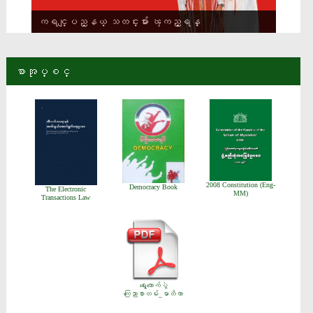
ကရင္ျပည္နယ္ သတင္းမ်ား ၾကည့္ရန္
စာအုပ္စင္
2008 Constitution (Eng-
Democracy Book
The Electronic
MM)
Transactions Law
ရွေးကောက်ပွဲ
ကြေညာစာတမ်း_မာတိကာ