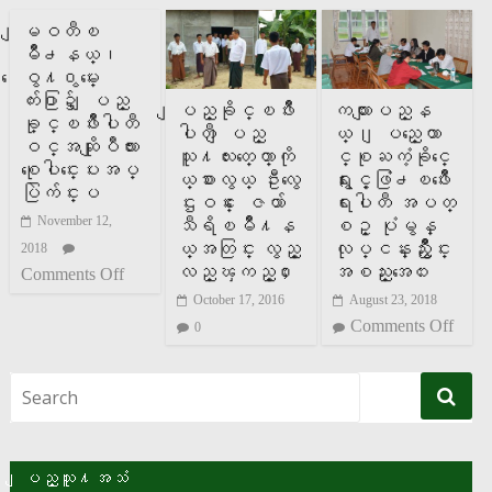
ျမဝတီၿ
မိဳ႕နယ္​၊​
ေဝွ႔႐ွမ္​း​ေ
က်း႐ြာ၌ ျပည္​
ျပည္ခိုင္ၿဖိဳး
ကယားျပည္န
ခု္​င္​ၿဖိဳးပါတီ
ပါတီ ျပည္
ယ္၊ ျပည္ေထာ
ဝင္​အဆုိျပဳလႊာ
သူ႔လႊတ္ေတာ္ကို
င္စုႀက့ံခုိင္ေ
စု​ေပါင္​း​ေပးအပ္​
ယ္စားလွယ္ ဦးလွေ
ရးႏွင့္ဖြံ႕ၿဖိဳးေ
ပြဲက်င္​းပ
ဌးဝင္း ေဇယ်ာ
ရးပါတီ အပတ္
November 12,
သီရိၿမိဳ႔န
စဥ္ ပံုမွန္
ယ္အတြင္း လွည့္
လုပ္ငန္းညွိႏိွဳင္း
2018
လည္ၾကည့္႐ႈ
အစည္းအေ၀း
Comments Off
October 17, 2016
August 23, 2018
Comments Off
0
ျပည္သူ႔အသံ