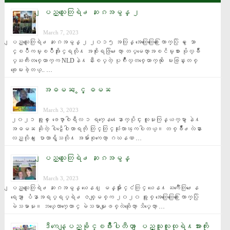
ျပည္သူေတြရဲ႕ ဆႏၵအမွန္ ၂
March 7, 2023
ျပည္သူေတြရဲ႕ ဆႏၵအမွန္ ၂ ၂၀၁၅ အလြန္ အေထြေထြေ႐ြးေကာက္ပြဲ မွ ေသာ
င္ၿပိဳကမ္းၿပိဳအႏိုင္ရလို႔ အစိုးရဖြဲ႕ေတာ့ တပ္မေတာ္အၿငိမ္းစား ဗိုလ္ခ်ဳ
ပ္ႀကီးတစ္ေယာက္က NLDနဲ႔ နီးစပ္တဲ့ ပုဂၢိဳလ္တစ္ေယာက္ကို ေမးခြန္းတစ္
ခုေမးခဲ့တယ္.. …
အဓမၼ ႏွင့္ ဓမၼ
March 3, 2023
၂၀၂၁ ခုႏွစ္ ေဖေဖာ္ဝါရီလ ၁ ရက္ေန႔ေနာက္ပိုင္း လူမႈကြန္ယက္မွာ နဲ႔ 
အဓမၼ ဆိုတဲ့ ပါဠိေဝါဟာရကို တြင္တြင္သုံးလာၾကပါတယ္။ တစ္ခ်ိဳ႕လဲနား
လည္လို႔ ေျပာတာရွိသလို႔ အမ်ားစုကေတာ့ ဂဃနဏ …
ျပည္သူေတြရဲ႕ ဆႏၵအမွန္
March 3, 2023
ျပည္သူေတြရဲ႕ ဆႏၵအမွန္ ယေန႔ ျမန္မာႏိုင္ငံတြင္ ယေန႔ ႀကဳံေတြ႕ေန
ရေသာ ျပႆနာအရပ္ရပ္ရဲ႕ ဇစ္ျမစ္က ၂၀၂၀ ခုႏွစ္ အေထြေထြေ႐ြးေကာက္ပြဲ 
မဲသမာမႈ။ ဘယ္ေလာက္ေတာင္ မဲသမာမႈျဖစ္လဲဆိုေတာ့ သိပ္ေတာ့ …
ဒီကေန့ျပည္ခုိင္ၿဖိဳးပါတီဟာ ျပည္သူလူထုရဲ႔အားကိုး