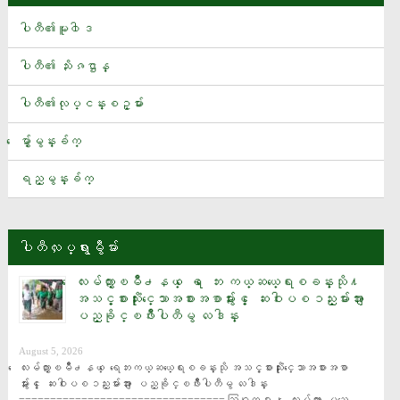
UFC 331 ၿပိဳင္ ပြဲ မွာ ထိပ္ဆုံးေခါင္ ပြဲ ႀကီးအျဖစ္ ထိုး ရ ေတာ့ မယ့္ လက္ရွိ
ပါတီ၏မူ၀ါဒ
ခ်န္ပီယံ ‌Joshua Van
ယြမ္ ၂၀၀၀ တန္ က်န္းမာေရး လက္ စြပ္ Casio မိတ္ဆက္
ပါတီ၏ သႏိၷဌာန္
ႏိုင္ငံေတာ္သမၼတ ထိုင္းႏိုင္ငံသို႔ ေရာက္ရွိ
ပါတီ၏လုပ္ငန္းစဥ္မ်ား
ေလ့က်င့္ေရး ဝတ္စုံ အ တြ က္ ေပါင္ သန္း ၂၀ တန္ စ ပြ န္ဆာ စာခ်ဳပ္ကို မ
န္ယူ ခ်ဳပ္ဆို
ေမွ်ာ္မွန္းခ်က္
ျမန္မာ့လက္ေ႐ြးစင္ အမ်ိဳးသားအသင္းႏွင့္ အမ်ိဳးသမီးအသင္းတို႔ ကြင္း သြင္း ျခ
ရည္မွန္းခ်က္
င္းခတ္ကစားနည္း၌ ေငြ တံဆိပ္ဆုမ်ားအသီးသီး ဆြတ္ခူး
ေလးမ်က္ႏွာၿမိဳ႕နယ္ ေရ ေဘး ကယ္ဆယ္ေရးစခန္းသို႔ အသင့္စားသုံးႏိုင္ေသာအစား
အစာမ်ားႏွင့္ ေဆးဝါးပစၥည္းမ်ားအား ျပည္ခိုင္ၿဖိဳးပါတီမွ လႉဒါန္း
ပါတီလႈပ္ရွားမွဳမ်ား
ေရႀကီးနစ္ျမဳပ္မႈဒဏ္ခံရသည့္ ေက်း႐ြာမ်ားရွိ ျပည္သူမ်ားအား ျပည္ခိုင္ၿဖိဳး
ေလးမ်က္ႏွာၿမိဳ႕နယ္ ေရ ေဘး ကယ္ဆယ္ေရးစခန္းသို႔
ပါတီက ကူညီေထာက္ပံ့
အသင့္စားသုံးႏိုင္ေသာအစားအစာမ်ားႏွင့္ ေဆးဝါးပစၥည္းမ်ားအား ျ
ဒီယိုမန္ဒီကို ရီးယဲလ္မက္ဒရစ္အသင္း ေခၚယူ
ပည္ခိုင္ၿဖိဳးပါတီမွ လႉဒါန္း
August 5, 2026
ေလးမ်က္ႏွာၿမိဳ႕နယ္ ေရေဘးကယ္ဆယ္ေရးစခန္းသို အသင့္စားသုံးႏိုင္ေသာအစားအစာ
မ်ားႏွင့္ ေဆးဝါးပစၥည္းမ်ားအား ျပည္ခိုင္ၿဖိဳးပါတီမွ လႉဒါန္း 