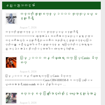
နည္းပညာသတင္းမ်ား
တစ္လကို လူတူစက္႐ုပ္ ၁၀၀၀ ထုတ္လုပ္မယ့္ မ
စ္ဆူဘီရွီ
August 7, 2026
တစ္လကို လူတူစက္႐ုပ္ ၁၀၀၀ ထုတ္လုပ္မယ့္ မစ္ဆူဘီရွီ 
================== ေမာ္ေတာ္ကားနဲ႔အႀကီးစားစက္မႈလုပ္ငန္းမွာ ဂုဏ္သ
တင္းႀကီးမားလွတဲ့ မစ္ဆူဘီရွီကုမၸဏီက အခုဆိုရင္ လူတူစက္႐ုပ္ေတြဘ
က္ကိုလည္း ေျခဦးလွည့္လာပါၿပီ။လူတူစက္႐ုပ္ ေဈးကြက္ထဲကိုဝင္လာရာမွာလ
ည္း အင္နဲ႔အားနဲ႔ဆိုသလိုဝင္လာတာပါ။ ဘာေၾကာင့္လဲဆိုေတာ့ …
ယြမ္ ၂၀၀၀ တန္ က်န္းမာေရး လက္ စြပ္ Casio မိတ္
ဆက္
August 6, 2026
ယြမ္ ၂၀၀၀ တန္ က်န္းမာေရးလက္စြပ္ Casio မိတ္ဆက္ 
======================= Casio CRW-H001M-8 က လက္စြပ္ဆိုေပမ
ယ့္ အေသးစားနာရီ mini-watch ေလးနဲ႔ ပိုတူပါတယ္။ …
ေခတ္သစ္ စစ္ ပြဲ ကိုေျပာင္းလဲေပးႏိုင္မယ့္ေမာင္းသူမဲ့ယာဥ္
August 3, 2026