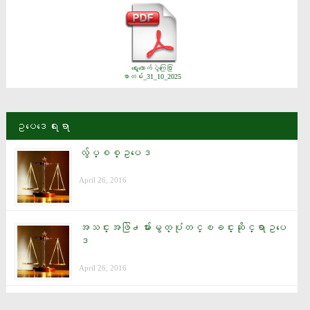
ရွေးကောက်ပွဲကြေငြာ
စာတမ်း_31_10_2025
ဥပေဒေရးရာ
လွ်ပ္စစ္ဥပေဒ
April 26, 2016
အသင္းအဖြဲ႕မ်ားမွတ္ပုံတင္ၿခင္းဆိုင္ရာဥပေ
ဒ
April 26, 2016