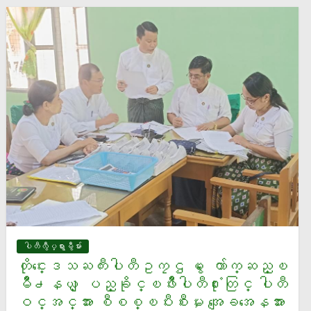
ပါတီလွဳပ္ရွားမွဳမ်ား
တိုင္းေဒသႀကီးပါတီဥကၠဌ မွ ေက်ာက္ဆည္ၿ
မိဳ႕နယ္ ျပည္ခိုင္ၿဖိဳးပါတီ႐ုံးတြင္ ပါတီ
ဝင္အင္အား စီစစ္ၿပီးစီးမႈ အေျခအေနအား