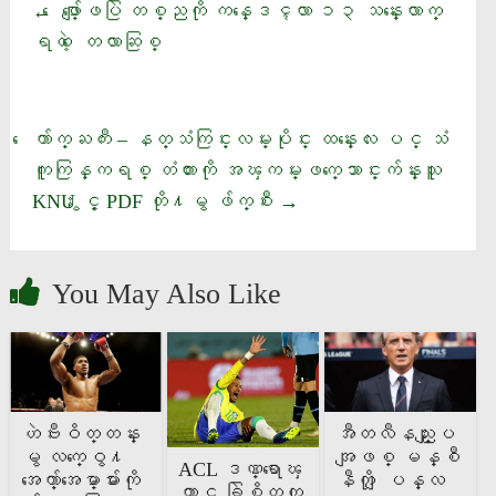
ေဖ်ာ္ေျဖပြဲ တစ္ညကို ကန္ေဒၚလာ ၁၃ သန္းေလာက္
←
ရတဲ့ ေတလာဆြစ္
ေက်ာက္ႀကီး – နတ္သံကြင္းလမ္းပိုင္း ထန္းေလး ပင္ သံ
ကူကြန္ကရစ္ တံတားကို အၾကမ္းဖက္ေသာင္းက်န္းသူ
KNU ႏွင့္ PDF တို႔မွ ဖ်က္စီး
→
You May Also Like
ဟဲဗီးဝိတ္တန္း
အီတလီနည္းျပ
မွ လက္ေဝွ႔
အျဖစ္ မန္စီ
ACL ဒဏ္ရာေၾ
အေက်ာ္အေမာ္မ်ားကို
နီကို ျပန္လ
ကာင့္ ခြဲစိတ္ကု