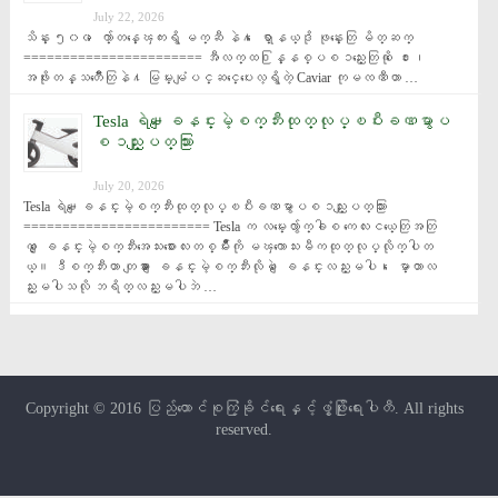
July 22, 2026
သိန္း ၅၀၀ ေက်ာ္တန္ေၾကးရွိ မက္ဆီ နဲ႔ ေရာ္နယ္ဒို ဖုန္းေတြ မိတ္ဆက္ 
======================= အီလက္ထ႐ြန္နစ္ပစၥည္းေတြကို ေ႐ႊ၊ 
အဖိုးတန္သတၱဳေတြနဲ႔ မြမ္းမံျပင္ဆင္ေပးေလ့ရွိတဲ့ Caviar ကုမၸဏီဟာ …
Tesla ရဲ႕‌ေျခနင္းမဲ့စက္ဘီးထုတ္လုပ္ၿပီးခဏမွာပ
စၥည္းျပတ္သြား
July 20, 2026
Tesla ရဲ႕‌ေျခနင္းမဲ့စက္ဘီးထုတ္လုပ္ၿပီးခဏမွာပစၥည္းျပတ္သြား 
======================== Tesla က လမ္းေလွ်ာက္ခါစ ကေလးငယ္ေတြအတြ
က္ ေျခနင္းမဲ့စက္ဘီးအေသးစားေလးတစ္မ်ိဳးကို မၾကာေသးမီကထုတ္လုပ္လိုက္ပါတ
ယ္။ ဒီစက္ဘီးဟာ တျခား ေျခနင္းမဲ့စက္ဘီးလိုပဲ ေျခနင္းလည္းမပါ၊ ေမာ္တာလ
ည္းမပါသလို ဘရိတ္လည္းမပါဘဲ …
Copyright © 2016
ပြည်ထောင်စုကြံ့ခိုင်ရေးနှင့်ဖွံ့ဖြိုးရေးပါတီ
. All rights
reserved.