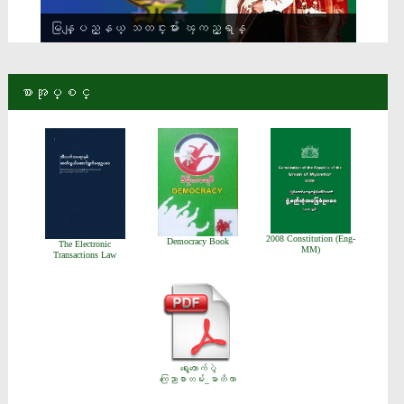
မြန္ျပည္နယ္ သတင္းမ်ား ၾကည့္ရန္
စာအုပ္စင္
2008 Constitution (Eng-
Democracy Book
The Electronic
MM)
Transactions Law
ရွေးကောက်ပွဲ
ကြေညာစာတမ်း_မာတိကာ