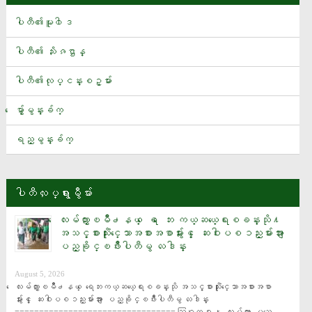
ခ်န္ပီယံ ‌Joshua Van
ပါတီ၏မူ၀ါဒ
ယြမ္ ၂၀၀၀ တန္ က်န္းမာေရး လက္ စြပ္ Casio မိတ္ဆက္
ႏိုင္ငံေတာ္သမၼတ ထိုင္းႏိုင္ငံသို႔ ေရာက္ရွိ
ပါတီ၏ သႏိၷဌာန္
ေလ့က်င့္ေရး ဝတ္စုံ အ တြ က္ ေပါင္ သန္း ၂၀ တန္ စ ပြ န္ဆာ စာခ်ဳပ္ကို မ
ပါတီ၏လုပ္ငန္းစဥ္မ်ား
န္ယူ ခ်ဳပ္ဆို
ျမန္မာ့လက္ေ႐ြးစင္ အမ်ိဳးသားအသင္းႏွင့္ အမ်ိဳးသမီးအသင္းတို႔ ကြင္း သြင္း ျခ
ေမွ်ာ္မွန္းခ်က္
င္းခတ္ကစားနည္း၌ ေငြ တံဆိပ္ဆုမ်ားအသီးသီး ဆြတ္ခူး
ရည္မွန္းခ်က္
ေလးမ်က္ႏွာၿမိဳ႕နယ္ ေရ ေဘး ကယ္ဆယ္ေရးစခန္းသို႔ အသင့္စားသုံးႏိုင္ေသာအစား
အစာမ်ားႏွင့္ ေဆးဝါးပစၥည္းမ်ားအား ျပည္ခိုင္ၿဖိဳးပါတီမွ လႉဒါန္း
ေရႀကီးနစ္ျမဳပ္မႈဒဏ္ခံရသည့္ ေက်း႐ြာမ်ားရွိ ျပည္သူမ်ားအား ျပည္ခိုင္ၿဖိဳး
ပါတီလႈပ္ရွားမွဳမ်ား
ပါတီက ကူညီေထာက္ပံ့
ေလးမ်က္ႏွာၿမိဳ႕နယ္ ေရ ေဘး ကယ္ဆယ္ေရးစခန္းသို႔
ဒီယိုမန္ဒီကို ရီးယဲလ္မက္ဒရစ္အသင္း ေခၚယူ
အသင့္စားသုံးႏိုင္ေသာအစားအစာမ်ားႏွင့္ ေဆးဝါးပစၥည္းမ်ားအား ျ
ျပည္ တြင္း စက္သုံးဆီေဈး တစ္လီတာလွ်င္ က်ပ္ ၁၇၀ မွ ၂၆၅ အထိ ျမင့္
ပည္ခိုင္ၿဖိဳးပါတီမွ လႉဒါန္း
တက္
August 5, 2026
ေလးမ်က္ႏွာၿမိဳ႕နယ္ ေရေဘးကယ္ဆယ္ေရးစခန္းသို အသင့္စားသုံးႏိုင္ေသာအစားအစာ
မ်ားႏွင့္ ေဆးဝါးပစၥည္းမ်ားအား ျပည္ခိုင္ၿဖိဳးပါတီမွ လႉဒါန္း 