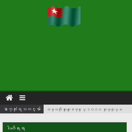
ေနာက္ဆံုးရသတင္းမ်ား
တစ္လကို လူတူစက္႐ုပ္ ၁၀၀၀ ထုတ္လုပ္မ
ယ့္ မစ္ဆူဘီရွီ
UFC 331 ၿပိဳင္ ပြဲ မွာ ထိပ္ဆုံးေခါင္ ပြဲ ႀကီးအျဖစ္ ထိုး ရ ေတာ့ မယ့္ လက္ရွိ
ပါတီေရးရာ