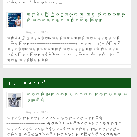
တံဆိပ္ဆုမ်ားအသီးသီးရရွိခဲ့ေၾကာင္း …
လာအိုနဲ႔ပြဲ ပြဲစဥ္အလိုက္ အ ေကာင္း ဆုံး ကစားသမားဆု
ကို ဟက္ထရစ္ရွင္ ဝင္းႏိုင္ထြန္း ဆြတ္ခူး
August 5, 2026
လာအိုနဲ႔ပြဲ ပြဲစဥ္အလိုက္အေကာင္းဆုံးကစားသမားဆုကို ဟက္ထရစ္ရွင္ ဝင္းႏို
င္ထြန္း ဆြတ္ခူး ====================== ျမန္မာ(၇-၂)လာအိုပြဲမွ ပြဲ
စဥ္အလိုက္အေကာင္းဆုံးကစားသမားဆုကို ဟက္ထရစ္သြင္းယူခဲ့တဲ့ တိုက္စစ္မႉး 
ဝင္းႏိုင္ထြန္းက ဆြတ္ခူးရရွိခဲ့ပါတယ္။ ဝင္းႏိုင္ထြန္းဟာ ဖိလစ္ပိုင္နဲ႔ပြဲ
မွာလည္း တစ္ဂိုးသြင္းယူခဲ့လို …
နည္းပညာသတင္းမ်ား
တစ္လကို လူတူစက္႐ုပ္ ၁၀၀၀ ထုတ္လုပ္မယ့္ မ
စ္ဆူဘီရွီ
August 7, 2026
တစ္လကို လူတူစက္႐ုပ္ ၁၀၀၀ ထုတ္လုပ္မယ့္ မစ္ဆူဘီရွီ 
================== ေမာ္ေတာ္ကားနဲ႔အႀကီးစားစက္မႈလုပ္ငန္းမွာ ဂုဏ္သ
တင္းႀကီးမားလွတဲ့ မစ္ဆူဘီရွီကုမၸဏီက အခုဆိုရင္ လူတူစက္႐ုပ္ေတြဘ
က္ကိုလည္း ေျခဦးလွည့္လာပါၿပီ။လူတူစက္႐ုပ္ ေဈးကြက္ထဲကိုဝင္လာရာမွာလ