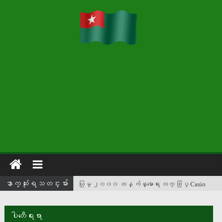
ေနာက္ဆံုးရသတင္းမ်ား
ယြမ္ ၂၀၀၀ တန္ က်န္းမာေရး လက္ စြပ္ Casio
မိတ္ဆက္
ႏိုင္ငံေတာ္သမၼတ ထိုင္းႏိုင္ငံသို႔ ေရာက္ရွိ
ပါတီေရးရာ