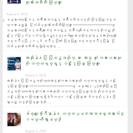
ဆုမ်ားအသီးသီး ဆြတ္ခူး
August 6, 2026
ျမန္မာ့လက္ေ႐ြးစင္ အမ်ိဳးသားအသင္းႏွင့္ အမ်ိဳးသမီးအသင္းတို ကြင္းသြင္းျခင္းခ
တ္ကစားနည္း၌ ေငြတံဆိပ္ဆုမ်ားအသီးသီးဆြတ္ခူး ==================== ျ
မန္မာ့လက္ေ႐ြးစင္အမ်ိဳးသားျခင္းအသင္းႏွင့္ အမ်ိဳးသမီးျခင္းအသင္းတိုသည္ ထို
င္းႏိုင္ငံတြင္က်င္းပလ်က္ရွိသည့္ (၃၉)ႀကိမ္ေျမာက္ထိုင္းဘုရင့္ဖလားပိုက္ေက်ာ္ျ
ခင္းၿပိဳင္ပြဲ ၂၀၂၆ ၿပိဳင္ ပြဲ၏ ကြင္းသြင္းျခင္းခတ္ၿပိဳင္ပြဲ၌ ေငြ
တံဆိပ္ဆုမ်ားအသီးသီးရရွိခဲ့ေၾကာင္း …
လာအိုနဲ႔ပြဲ ပြဲစဥ္အလိုက္ အ ေကာင္း ဆုံး ကစားသမားဆု
ကို ဟက္ထရစ္ရွင္ ဝင္းႏိုင္ထြန္း ဆြတ္ခူး
August 5, 2026
လာအိုနဲ႔ပြဲ ပြဲစဥ္အလိုက္အေကာင္းဆုံးကစားသမားဆုကို ဟက္ထရစ္ရွင္ ဝင္းႏို
င္ထြန္း ဆြတ္ခူး ====================== ျမန္မာ(၇-၂)လာအိုပြဲမွ ပြဲ
စဥ္အလိုက္အေကာင္းဆုံးကစားသမားဆုကို ဟက္ထရစ္သြင္းယူခဲ့တဲ့ တိုက္စစ္မႉး 
ဝင္းႏိုင္ထြန္းက ဆြတ္ခူးရရွိခဲ့ပါတယ္။ ဝင္းႏိုင္ထြန္းဟာ ဖိလစ္ပိုင္နဲ႔ပြဲ
မွာလည္း တစ္ဂိုးသြင္းယူခဲ့လို …
ခ်စ္သူေဂ်ာ္ဂ်ီနာနဲ႔ လက္ထပ္မဂၤလာအခမ္းအနားက်င္း
ပမယ့္ စီေရာ္နယ္ဒို
August 4, 2026