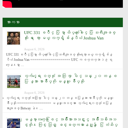
အားကစား
UFC 331 ၿပိဳင္ ပြဲ မွာ ထိပ္ဆုံးေခါင္ ပြဲ ႀကီးအျဖစ္
ထိုး ရ ေတာ့ မယ့္ လက္ရွိ ခ်န္ပီယံ ‌Joshua Van
August 6, 2026
UFC 331 ၿပိဳင္ပြဲမွာ ထိပ္ဆုံးေခါင္ပြဲႀကီးအျဖစ္ ထိုးရေတာ့မယ့္ လက္ရွိ ခ်န္
ပီယံ ‌Joshua Van ==================== UFC က စက္တက္ဘာ ၁၉ ရ
က္ေန႔မွာ …
ေလ့က်င့္ေရး ဝတ္စုံ အ တြ က္ ေပါင္ သန္း ၂၀ တန္ စ
ပြ န္ဆာ စာခ်ဳပ္ကို မန္ယူ ခ်ဳပ္ဆို
August 6, 2026
ေလ့က်င့္ေရး ဝတ္စုံအတြက္ ေပါင္ သန္း ၂၀ တန္ စပြန္ဆာ စာခ်ဳပ္ကို မန္ယူ 
ခ်ဳပ္ဆို ================= မန္ယူအသင္းဟာ ေလ့က်င့္ေရး၀တ္စုံစပြန္
ဆာအျဖစ္ Betway နဲ႔ …
ျမန္မာ့လက္ေ႐ြးစင္ အမ်ိဳးသားအသင္းႏွင့္ အမ်ိဳးသမီးအသ
င္းတို႔ ကြင္း သြင္း ျခင္းခတ္ကစားနည္း၌ ေငြ တံဆိပ္