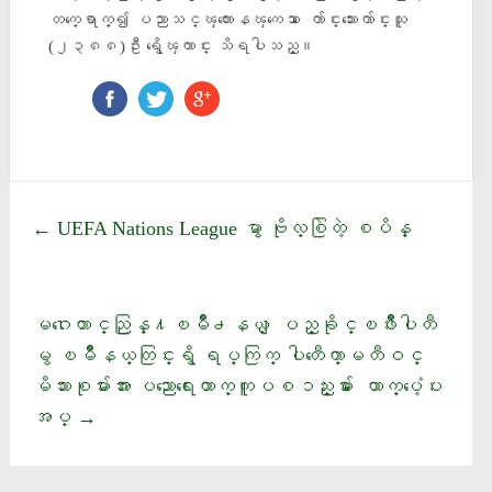
တက္ေရာက္၍ ပညာသင္ၾကားေနၾကေသာ ေက်ာင္းသားေက်ာင္းသူ
(၂၃၈၈)ဦး ရွိေၾကာင္း သိရပါသည္။
UEFA Nations League မွာ ဗိုလ္စြဲတဲ့ စပိန္
←
မဂၤေတာင္ညြန္႔ၿမိဳ႕နယ္ ျပည္ခိုင္ၿဖိဳးပါတီ
မွ ၿမိဳနယ္တြင္းရွိ ရပ္ကြက္ ပါတီေကာ္မတီဝင္
မိသားစုမ်ားအား ပညာေရးေထာက္ကူပစၥည္းမ်ား ေထာက္ပံ့ေပး
အပ္
→