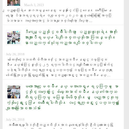
March 3, 2023
ျပည္သူေတြရဲ႕ ဆႏၵအမွန္ ယေန႔ ျမန္မာႏိုင္ငံတြင္ ယေန႔ ႀကဳံေတြ႕ေန
ရေသာ ျပႆနာအရပ္ရပ္ရဲ႕ ဇစ္ျမစ္က ၂၀၂၀ ခုႏွစ္ အေထြေထြေ႐ြးေကာက္ပြဲ 
မဲသမာမႈ။ ဘယ္ေလာက္ေတာင္ မဲသမာမႈျဖစ္လဲဆိုေတာ့ သိပ္ေတာ့ …
ဒီကေန့ျပည္ခုိင္ၿဖိဳးပါတီဟာ ျပည္သူလူထုရဲ႔အားကိုး
အားထားျပဳရမယ္႕ပါတီျဖစ္တယ္ဆိုတာ ကြၽန္မတို႔
နားလည္လက္ခံယုံၾကည္လာၿပီျဖစ္ပါတယ္
July 26, 2018
  မႏၲေလးတိုင္းေဒသႀကီး မိတီၴလာခ႐ိုင္ သာစည္ၿမိဳ႕နယ္ႏွင့္ ဝမ္းတြင္းၿ
မိဳ႕နယ္မ်ားတြင္ ဇူလိုင္ ၂၅ ရက္က ပါတီဝင္အဆိုျပဳလႊာေပးအပ္ပြဲမ်ားက်င္း
ပခဲ့ရာ ပါတီသို႔ဝင္ေရာက္ျခင္းႏွင့္ပတ္သက္၍ ဝမ္းတြင္းၿမိဳ႕နယ္ ဘုရားျ
ဖဴေက်းရြာအုပ္စု ရြာရွည္ေက်းရြာမွ ေမာင္စည္သူေအာင္ႏွင့္ သာစည္ၿမိဳ႕နယ္ …
မဟာေအာင္ေျမၿမိဳ႕နယ္ မဟာအေရွ႕ရပ္ကြက္မွ ေမာ
င္စုိင္းထက္ေက်ာ္ႏွင့္ ခ်မ္းေအးသာစံၿမိဳ႕နယ္ ကံေကာက္ႀ
ကီးရပ္ကြက္မွ မယြန္းမီမီေဇာ္တုိ႔မွ ျပည္ေထာင္စုၾ
ကံ့ခုိင္ေရးႏွင့္ဖြံ႕ၿဖိဳးေရးပါတီသုိ႔ ဝင္ေရာက္ျခင္းႏွင့္ပတ္သက္၍ ​ေျ
ပာျကားသြား​ေသာစကားသံမ်ား
July 26, 2018
  အမ်ဳိးသားေရးမူဝါဒကိုဦးတည္ၿပီး ဒို႔တာဝန္အေရးသံုးပါးကို ဦးထိပ္ထားေဆာင္ရြ