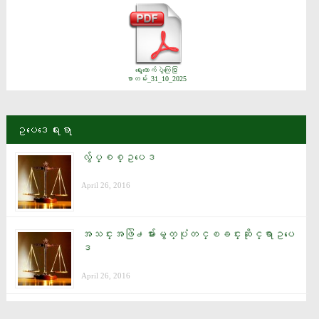
ရွေးကောက်ပွဲကြေငြာ
စာတမ်း_31_10_2025
ဥပေဒေရးရာ
လွ်ပ္စစ္ဥပေဒ
April 26, 2016
အသင္းအဖြဲ႕မ်ားမွတ္ပုံတင္ၿခင္းဆိုင္ရာဥပေ
ဒ
April 26, 2016