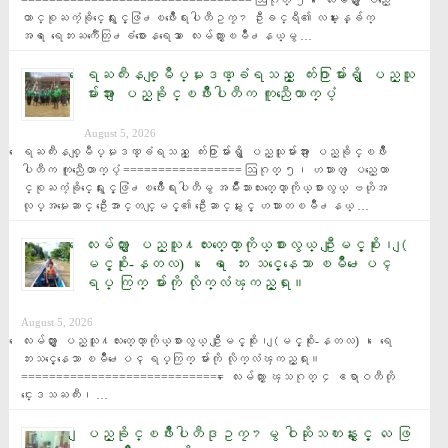
================================= ဩဂုတ္ ၅၊ ေလးမ်က္ႏွာ ျပည္ေ
ထာင္စုႀကံ့ခိုင္ေရးႏွင့္ဖြံ႕ၿဖိဳးေရးပါတီဥကၠ႒ ဦးခင္ရီ၏ လမ္းၫႊန္ခ်က္
အရ ေရေဘးႀကဳံေတြ႕ခံစားေနရေသာ ေလးမ်က္ႏွာၿမိဳ႕နယ္မွ …
ေရႀကီးနစ္ျမဳပ္မႈဒဏ္ခံရသည့္ ေက်း႐ြာမ်ားရွိ ျပည္သူ
မ်ားအား ျပည္ခိုင္ၿဖိဳးပါတီက ကူညီေထာက္ပံ့
August 5, 2026
ေရႀကီးနစ္ျမဳပ္မႈဒဏ္ခံရသည့္ ေက်း႐ြာမ်ားရွိ ျပည္သူမ်ားအား ျပည္ခိုင္ၿဖိဳး
ပါတီက ကူညီေထာက္ပံ့ ================= ဩဂုတ္ ၅၊ ဟသၤာတ ျပည္ေထာ
င္စုႀကံ့ခိုင္ေရးႏွင့္ဖြံ႕ၿဖိဳးေရးပါတီမွ အမ်ိဳးသားလႊတ္ေတာ္ကိုယ္စားလွယ္ ဗဟိုအ
လုပ္အမႈေဆာင္ ဦးေအာင္တင္ျမင့္၏ ဦးေဆာင္မႈႏွင့္ ဟသၤာတၿမိဳ႕နယ္ …
ေလးမ်က္ႏွာ ျပည္သူ႔လႊတ္ေတာ္ကိုယ္စားလွယ္ ဦးျမင့္စိုး၊ (ျ
မင့္စိုး-နတလ) ၊ ေရ ေဘး သင့္ေနေသာ ၿမိဳ႕ေပၚ
ရပ္ ကြက္ မ်ားကို လိုက္လံၾကည့္ရႈ။
August 5, 2026
ေလးမ်က္ႏွာ ျပည္သူ႔လႊတ္ေတာ္ကိုယ္စားလွယ္ ဦးျမင့္စိုး၊ (ျမင့္စိုး-နတလ) ၊ ေရေ
ဘးသင့္ေနေသာ ၿမိဳ႕ေပၚ ရပ္ကြက္ မ်ားကို လိုက္လံၾကည့္ရႈ။ 
============================= ေလးမ်က္ႏွာ ၾသဂုတ္ ၄ ဧရာဝတီတို
င္းေဒသႀကီး၊ …
ျပည္ခိုင္ၿဖိဳးပါတီဒုဥကၠ႒မွ ဝါဆိုသကၤန္းႏွင့္ လႉ ဖြ