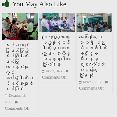
You May Also Like
(၁၅)ႏွစ္ေျမာက္ ျ
မေကြးတိုင္းေဒ
ပည္ခိုင္ၿဖိဳး
သႀကီး ျပည္
မင်္ဂလာဒုံ
ပါတီႏွစ္ပတ္လ
ခိုင္ၿဖိဳးပါတီ
မြို့နယ်ပြည်
ည္ေန႔အထိမ္း
ခ႐ိုင္ၿ
ခိုင်ဖြိုးပါတီ
အမွတ္ စုေပါင္းေ
မိဳ႕နယ္
နယ်မြေ
သြးလႉဒါန္း
ရပ္/ေက်းပါတီ
တာဝန်ခံများ
ဝင္မ်ားႏွင့္ေ
June 6, 2025
ကွင်း
တြ႕ဆံု
Comments Off
ဆင်း၍ပါတီဝ
March 1, 2017
င်အင်အားများစီ
Comments Off
စစ်ခြင်း
December 13,
2022
Comments Off