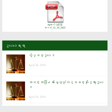
ရွေးကောက်ပွဲကြေငြာ
စာတမ်း_31_10_2025
ဥပေဒေရးရာ
လွ်ပ္စစ္ဥပေဒ
April 26, 2016
အသင္းအဖြဲ႕မ်ားမွတ္ပုံတင္ၿခင္းဆိုင္ရာဥပေ
ဒ
April 26, 2016