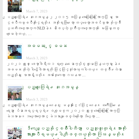
March 7, 2023
ျပည္သူေတြရဲ႕ ဆႏၵအမွန္ ၂ ၂၀၁၅ အလြန္ အေထြေထြေ႐ြးေကာက္ပြဲ မွ ေသာ
င္ၿပိဳကမ္းၿပိဳအႏိုင္ရလို႔ အစိုးရဖြဲ႕ေတာ့ တပ္မေတာ္အၿငိမ္းစား ဗိုလ္ခ်ဳ
ပ္ႀကီးတစ္ေယာက္က NLDနဲ႔ နီးစပ္တဲ့ ပုဂၢိဳလ္တစ္ေယာက္ကို ေမးခြန္းတစ္
ခုေမးခဲ့တယ္.. …
အဓမၼ ႏွင့္ ဓမၼ
March 3, 2023
၂၀၂၁ ခုႏွစ္ ေဖေဖာ္ဝါရီလ ၁ ရက္ေန႔ေနာက္ပိုင္း လူမႈကြန္ယက္မွာ နဲ႔ 
အဓမၼ ဆိုတဲ့ ပါဠိေဝါဟာရကို တြင္တြင္သုံးလာၾကပါတယ္။ တစ္ခ်ိဳ႕လဲနား
လည္လို႔ ေျပာတာရွိသလို႔ အမ်ားစုကေတာ့ ဂဃနဏ …
ျပည္သူေတြရဲ႕ ဆႏၵအမွန္
March 3, 2023
ျပည္သူေတြရဲ႕ ဆႏၵအမွန္ ယေန႔ ျမန္မာႏိုင္ငံတြင္ ယေန႔ ႀကဳံေတြ႕ေန
ရေသာ ျပႆနာအရပ္ရပ္ရဲ႕ ဇစ္ျမစ္က ၂၀၂၀ ခုႏွစ္ အေထြေထြေ႐ြးေကာက္ပြဲ 
မဲသမာမႈ။ ဘယ္ေလာက္ေတာင္ မဲသမာမႈျဖစ္လဲဆိုေတာ့ သိပ္ေတာ့ …
ဒီကေန့ျပည္ခုိင္ၿဖိဳးပါတီဟာ ျပည္သူလူထုရဲ႔အားကိုး
အားထားျပဳရမယ္႕ပါတီျဖစ္တယ္ဆိုတာ ကြၽန္မတို႔