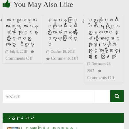
You May Also Like
ေတာင္သူလယ္သ
နမ့္စန္တြင္
ျပည္ခိုင္ၿဖိဳး
မားေရးရာ တာဝန္
ဗဟိုအမ်ဳိးသမီး
ပါတီ ရခိုင္ျပ
ခံမ်ား လုပ္ငန္း
ညီလာခံအႀကိဳႏွီးေႏွာ
ည္နယ္တာ၀န္
ညႇိႏႈိင္းအစည္း
ဖလွယ္ပဲြက်င္း
ခံ ဦးေမာင္ေမာင္
အေဝး ျပဳလုပ္
ပ
အုန္း (ဗဟိုအ
လုပ္အမွဳေဆာင္)
July 9, 2018
October 10, 2018
မ်ားႏွင့္ ေတြ႕ဆံု
Comments Off
Comments Off
November 28,
2017
Comments Off
ျပည္သူ႔အသံ
ျပည္သူေတြရဲ႕ ဆႏၵအမွန္ ၂