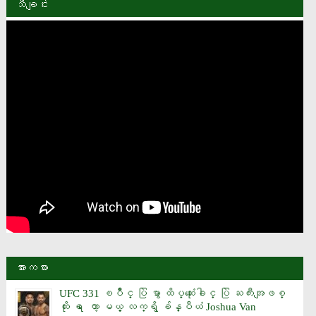
သီချင်း
အားကစား
UFC 331 ၿပိဳင္ ပြဲ မွာ ထိပ္ဆုံးေခါင္ ပြဲ ႀကီးအျဖစ္
ထိုး ရ ေတာ့ မယ့္ လက္ရွိ ခ်န္ပီယံ ‌Joshua Van