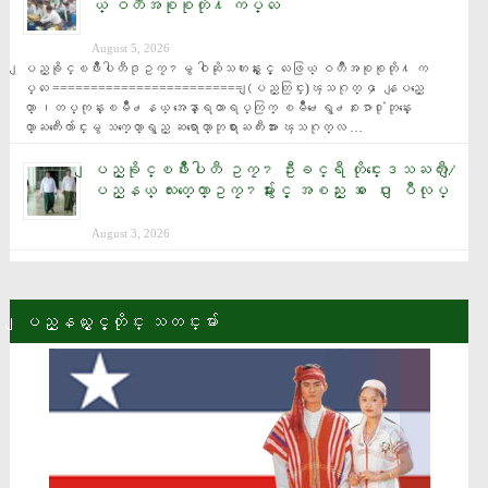
ယ္ ဝတၳဳအစုစုတို႔ ကပ္လႉ
August 5, 2026
ျပည္ခိုင္ၿဖိဳးပါတီဒုဥကၠ႒မွ ဝါဆိုသကၤန္းႏွင့္ လႉဖြယ္ ဝတၳဳအစုစုတို႔ က
ပ္လႉ ========================= (ျပည္တြင္း)ၾသဂုတ္ ၄ ေနျပည္ေ
တာ္ ၊တပ္ကုန္းၿမိဳ႕နယ္ အေနာ္ရထာရပ္ကြက္ ၿမိဳ႕ေရွ႕စႏၵာ႐ုံဘုန္းေ
တာ္ႀကီးေက်ာင္းမွ သက္ေတာ္ရွည္ ဆရာေတာ္ဘုရားႀကီးအား ၾသဂုတ္လ …
ျပည္ခိုင္ၿဖိဳးပါတီ ဥကၠ႒ ဦးခင္ရီ တိုင္းေဒသႀကီး/ျ
ပည္နယ္ လႊတ္ေတာ္ဥကၠ႒မ်ားႏွင့္ အစည္း အ ေဝး ျပဳလုပ္
August 3, 2026
ျပည္နယ္ႏွင့္တိုင္း သတင္းမ်ား