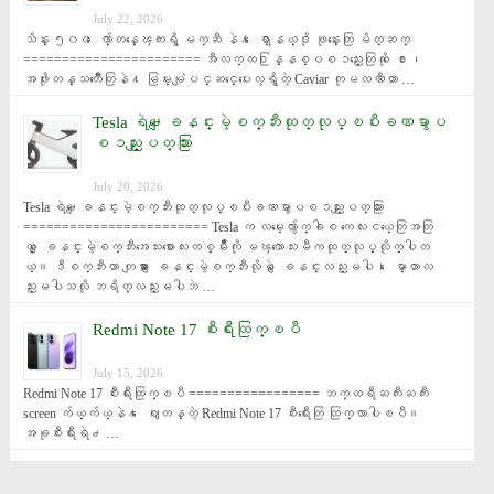
July 22, 2026
သိန္း ၅၀၀ ေက်ာ္တန္ေၾကးရွိ မက္ဆီ နဲ႔ ေရာ္နယ္ဒို ဖုန္းေတြ မိတ္ဆက္ 
======================= အီလက္ထ႐ြန္နစ္ပစၥည္းေတြကို ေ႐ႊ၊ 
အဖိုးတန္သတၱဳေတြနဲ႔ မြမ္းမံျပင္ဆင္ေပးေလ့ရွိတဲ့ Caviar ကုမၸဏီဟာ …
Tesla ရဲ႕‌ေျခနင္းမဲ့စက္ဘီးထုတ္လုပ္ၿပီးခဏမွာပ
စၥည္းျပတ္သြား
July 20, 2026
Tesla ရဲ႕‌ေျခနင္းမဲ့စက္ဘီးထုတ္လုပ္ၿပီးခဏမွာပစၥည္းျပတ္သြား 
======================== Tesla က လမ္းေလွ်ာက္ခါစ ကေလးငယ္ေတြအတြ
က္ ေျခနင္းမဲ့စက္ဘီးအေသးစားေလးတစ္မ်ိဳးကို မၾကာေသးမီကထုတ္လုပ္လိုက္ပါတ
ယ္။ ဒီစက္ဘီးဟာ တျခား ေျခနင္းမဲ့စက္ဘီးလိုပဲ ေျခနင္းလည္းမပါ၊ ေမာ္တာလ
ည္းမပါသလို ဘရိတ္လည္းမပါဘဲ …
Redmi Note 17 စီးရီးထြက္ၿပီ
July 15, 2026
Redmi Note 17 စီးရီးထြက္ၿပီ ================= ဘက္ထရီႀကီးႀကီး 
screen က်ယ္က်ယ္နဲ႔ ေဈးတန္တဲ့ Redmi Note 17 စီးရီးေတြ ထြက္လာပါၿပီ။ 
အခုစီးရီးရဲ႕ …