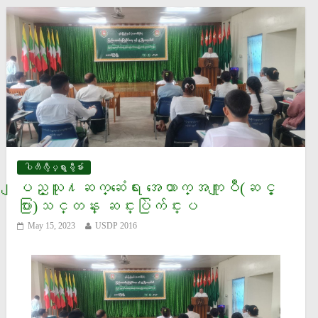
ပါတီလွဳပ္ရွားမွဳမ်ား
ျပည္သူ႔ဆက္ဆံေရး အေထာက္အကူျပဳ(ဆင့္
ပြား)သင္တန္း ဆင္းပြဲက်င္းပ
May 15, 2023
USDP 2016