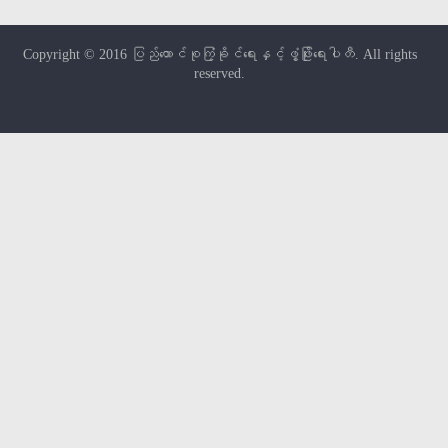
Copyright © 2016
ပြည်ထောင်စုကြံ့ခိုင်ရေးနှင့်ဖွံ့ဖြိုးရေးပါတီ
. All rights
reserved.