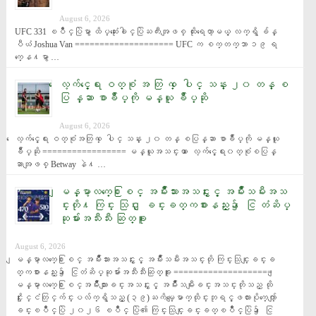
August 6, 2026
UFC 331 ၿပိဳင္ပြဲမွာ ထိပ္ဆုံးေခါင္ပြဲႀကီးအျဖစ္ ထိုးရေတာ့မယ့္ လက္ရွိ ခ်န္
ပီယံ ‌Joshua Van ==================== UFC က စက္တက္ဘာ ၁၉ ရ
က္ေန႔မွာ …
ေလ့က်င့္ေရး ဝတ္စုံ အ တြ က္ ေပါင္ သန္း ၂၀ တန္ စ
ပြ န္ဆာ စာခ်ဳပ္ကို မန္ယူ ခ်ဳပ္ဆို
August 6, 2026
ေလ့က်င့္ေရး ဝတ္စုံအတြက္ ေပါင္ သန္း ၂၀ တန္ စပြန္ဆာ စာခ်ဳပ္ကို မန္ယူ 
ခ်ဳပ္ဆို ================= မန္ယူအသင္းဟာ ေလ့က်င့္ေရး၀တ္စုံစပြန္
ဆာအျဖစ္ Betway နဲ႔ …
ျမန္မာ့လက္ေ႐ြးစင္ အမ်ိဳးသားအသင္းႏွင့္ အမ်ိဳးသမီးအသ
င္းတို႔ ကြင္း သြင္း ျခင္းခတ္ကစားနည္း၌ ေငြ တံဆိပ္
ဆုမ်ားအသီးသီး ဆြတ္ခူး
August 6, 2026
ျမန္မာ့လက္ေ႐ြးစင္ အမ်ိဳးသားအသင္းႏွင့္ အမ်ိဳးသမီးအသင္းတို ကြင္းသြင္းျခင္းခ
တ္ကစားနည္း၌ ေငြတံဆိပ္ဆုမ်ားအသီးသီးဆြတ္ခူး ==================== ျ
မန္မာ့လက္ေ႐ြးစင္အမ်ိဳးသားျခင္းအသင္းႏွင့္ အမ်ိဳးသမီးျခင္းအသင္းတိုသည္ ထို
င္းႏိုင္ငံတြင္က်င္းပလ်က္ရွိသည့္ (၃၉)ႀကိမ္ေျမာက္ထိုင္းဘုရင့္ဖလားပိုက္ေက်ာ္ျ
ခင္းၿပိဳင္ပြဲ ၂၀၂၆ ၿပိဳင္ ပြဲ၏ ကြင္းသြင္းျခင္းခတ္ၿပိဳင္ပြဲ၌ ေငြ