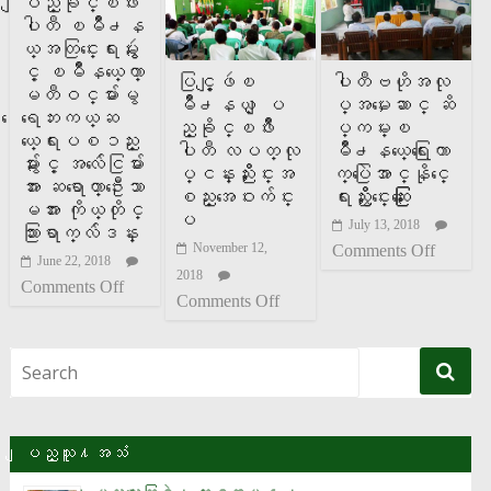
ျပည္ခိုင္ၿဖိဳး
ပါတီ ၿမိဳ႕န
ယ္အတြင္းေရးမွဴးႏွ
င့္ ၿမိဳနယ္ေကာ္
ပြင့့္ျဖဴၿ
ပါတီဗဟိုအလု
မတီဝင္မ်ားမွ
မိဳ႕နယ္ ျပ
ပ္အမႈေဆာင္ ဆိ
ေရေဘးကယ္ဆ
ည္ခုိင္ၿဖိဳး
ပ္ကမ္းၿ
ယ္ေရးပစၥည္း
ပါတီ လပတ္လု
မိဳ႕နယ္ေရြးေကာ
မ်ားႏွင့္ အလ်ဴေငြမ်ား
ပ္ငန္းညႇိႏႈိင္းအ
က္ပြဲေအာင္နိုင္ေ
အား ဆရာေတာ္ဦးေသာ
စည္းအေဝးက်င္း
ရးညိွႏိႈင္းေဆြးေႏြး
မအား ကိုယ္တိုင္
ပ
July 13, 2018
သြားရာက္လ်ဴဒန္း
November 12,
Comments Off
June 22, 2018
2018
Comments Off
Comments Off
ျပည္သူ႔အသံ