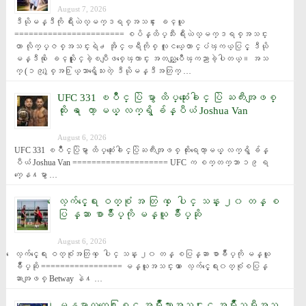
August 7, 2026
ဒီယိုမန္ဒီကို ရီးယဲလ္မက္ဒရစ္အသင္း ေခၚယူ 
======================= စပိန္ထိပ္သီး ရီးယဲလ္မက္ဒရစ္အသင္း
ဟာ လိုက္ပ္ဇစ္အသင္းရဲ႕ အိုင္ဗရီကိုစ္ လူငယ္ေတာင္ပံၾကယ္ပြင့္ ဒီယို
မန္ဒီကို ေခၚယူႏိုင္ခဲ့ၿပီျဖစ္ေၾကာင္း အတည္ျပဳေၾကညာခဲ့ပါတယ္။ အသ
က္ (၁၉)ႏွစ္အ႐ြယ္သာရွိေသးတဲ့ ဒီယိုမန္ဒီအတြက္ …
UFC 331 ၿပိဳင္ ပြဲ မွာ ထိပ္ဆုံးေခါင္ ပြဲ ႀကီးအျဖစ္
ထိုး ရ ေတာ့ မယ့္ လက္ရွိ ခ်န္ပီယံ ‌Joshua Van
August 6, 2026
UFC 331 ၿပိဳင္ပြဲမွာ ထိပ္ဆုံးေခါင္ပြဲႀကီးအျဖစ္ ထိုးရေတာ့မယ့္ လက္ရွိ ခ်န္
ပီယံ ‌Joshua Van ==================== UFC က စက္တက္ဘာ ၁၉ ရ
က္ေန႔မွာ …
ေလ့က်င့္ေရး ဝတ္စုံ အ တြ က္ ေပါင္ သန္း ၂၀ တန္ စ
ပြ န္ဆာ စာခ်ဳပ္ကို မန္ယူ ခ်ဳပ္ဆို
August 6, 2026
ေလ့က်င့္ေရး ဝတ္စုံအတြက္ ေပါင္ သန္း ၂၀ တန္ စပြန္ဆာ စာခ်ဳပ္ကို မန္ယူ 
ခ်ဳပ္ဆို ================= မန္ယူအသင္းဟာ ေလ့က်င့္ေရး၀တ္စုံစပြန္
ဆာအျဖစ္ Betway နဲ႔ …
ျမန္မာ့လက္ေ႐ြးစင္ အမ်ိဳးသားအသင္းႏွင့္ အမ်ိဳးသမီးအသ