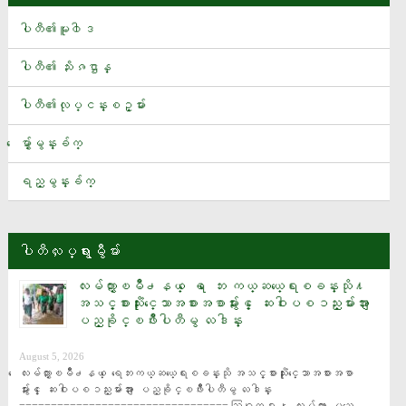
UFC 331 ၿပိဳင္ ပြဲ မွာ ထိပ္ဆုံးေခါင္ ပြဲ ႀကီးအျဖစ္ ထိုး ရ ေတာ့ မယ့္ လက္ရွိ
ပါတီ၏မူ၀ါဒ
ခ်န္ပီယံ ‌Joshua Van
ယြမ္ ၂၀၀၀ တန္ က်န္းမာေရး လက္ စြပ္ Casio မိတ္ဆက္
ပါတီ၏ သႏိၷဌာန္
ႏိုင္ငံေတာ္သမၼတ ထိုင္းႏိုင္ငံသို႔ ေရာက္ရွိ
ပါတီ၏လုပ္ငန္းစဥ္မ်ား
ေလ့က်င့္ေရး ဝတ္စုံ အ တြ က္ ေပါင္ သန္း ၂၀ တန္ စ ပြ န္ဆာ စာခ်ဳပ္ကို မ
န္ယူ ခ်ဳပ္ဆို
ေမွ်ာ္မွန္းခ်က္
ျမန္မာ့လက္ေ႐ြးစင္ အမ်ိဳးသားအသင္းႏွင့္ အမ်ိဳးသမီးအသင္းတို႔ ကြင္း သြင္း ျခ
ရည္မွန္းခ်က္
င္းခတ္ကစားနည္း၌ ေငြ တံဆိပ္ဆုမ်ားအသီးသီး ဆြတ္ခူး
ေလးမ်က္ႏွာၿမိဳ႕နယ္ ေရ ေဘး ကယ္ဆယ္ေရးစခန္းသို႔ အသင့္စားသုံးႏိုင္ေသာအစား
အစာမ်ားႏွင့္ ေဆးဝါးပစၥည္းမ်ားအား ျပည္ခိုင္ၿဖိဳးပါတီမွ လႉဒါန္း
ပါတီလႈပ္ရွားမွဳမ်ား
ေရႀကီးနစ္ျမဳပ္မႈဒဏ္ခံရသည့္ ေက်း႐ြာမ်ားရွိ ျပည္သူမ်ားအား ျပည္ခိုင္ၿဖိဳး
ေလးမ်က္ႏွာၿမိဳ႕နယ္ ေရ ေဘး ကယ္ဆယ္ေရးစခန္းသို႔
ပါတီက ကူညီေထာက္ပံ့
အသင့္စားသုံးႏိုင္ေသာအစားအစာမ်ားႏွင့္ ေဆးဝါးပစၥည္းမ်ားအား ျ
ဒီယိုမန္ဒီကို ရီးယဲလ္မက္ဒရစ္အသင္း ေခၚယူ
ပည္ခိုင္ၿဖိဳးပါတီမွ လႉဒါန္း
August 5, 2026
ေလးမ်က္ႏွာၿမိဳ႕နယ္ ေရေဘးကယ္ဆယ္ေရးစခန္းသို အသင့္စားသုံးႏိုင္ေသာအစားအစာ
မ်ားႏွင့္ ေဆးဝါးပစၥည္းမ်ားအား ျပည္ခိုင္ၿဖိဳးပါတီမွ လႉဒါန္း 