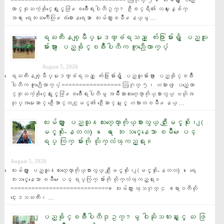
================================= ဩဂုတ္ ၅၊ ေလးမ်က္ႏွာ ျပည္ေ
ထာင္စုႀကံ့ခိုင္ေရးႏွင့္ဖြံ႕ၿဖိဳးေရးပါတီဥကၠ႒ ဦးခင္ရီ၏ လမ္းၫႊန္ခ်က္
အရ ေရေဘးႀကဳံေတြ႕ခံစားေနရေသာ ေလးမ်က္ႏွာၿမိဳ႕နယ္မွ …
ေရႀကီးနစ္ျမဳပ္မႈဒဏ္ခံရသည့္ ေက်း႐ြာမ်ားရွိ ျပည္သူ
မ်ားအား ျပည္ခိုင္ၿဖိဳးပါတီက ကူညီေထာက္ပံ့
August 5, 2026
ေရႀကီးနစ္ျမဳပ္မႈဒဏ္ခံရသည့္ ေက်း႐ြာမ်ားရွိ ျပည္သူမ်ားအား ျပည္ခိုင္ၿဖိဳး
ပါတီက ကူညီေထာက္ပံ့ ================= ဩဂုတ္ ၅၊ ဟသၤာတ ျပည္ေထာ
င္စုႀကံ့ခိုင္ေရးႏွင့္ဖြံ႕ၿဖိဳးေရးပါတီမွ အမ်ိဳးသားလႊတ္ေတာ္ကိုယ္စားလွယ္ ဗဟိုအ
လုပ္အမႈေဆာင္ ဦးေအာင္တင္ျမင့္၏ ဦးေဆာင္မႈႏွင့္ ဟသၤာတၿမိဳ႕နယ္ …
ေလးမ်က္ႏွာ ျပည္သူ႔လႊတ္ေတာ္ကိုယ္စားလွယ္ ဦးျမင့္စိုး၊ (ျ
မင့္စိုး-နတလ) ၊ ေရ ေဘး သင့္ေနေသာ ၿမိဳ႕ေပၚ
ရပ္ ကြက္ မ်ားကို လိုက္လံၾကည့္ရႈ။
August 5, 2026
ေလးမ်က္ႏွာ ျပည္သူ႔လႊတ္ေတာ္ကိုယ္စားလွယ္ ဦးျမင့္စိုး၊ (ျမင့္စိုး-နတလ) ၊ ေရေ
ဘးသင့္ေနေသာ ၿမိဳ႕ေပၚ ရပ္ကြက္ မ်ားကို လိုက္လံၾကည့္ရႈ။ 
============================= ေလးမ်က္ႏွာ ၾသဂုတ္ ၄ ဧရာဝတီတို
င္းေဒသႀကီး၊ …
ျပည္ခိုင္ၿဖိဳးပါတီဒုဥကၠ႒မွ ဝါဆိုသကၤန္းႏွင့္ လႉ ဖြ