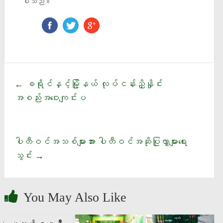
ပါသည်။
ခရိုင်နှင့်မြို့နယ် လုပ်ငန်းညှိနှိုင်း
←
အစည်းအဝေးကျင်းပ
ပါတီဝင်အသစ်များအား ပါတီဝင်အဆိုပြုလွှာများရေး
သွင်း
→
You May Also Like