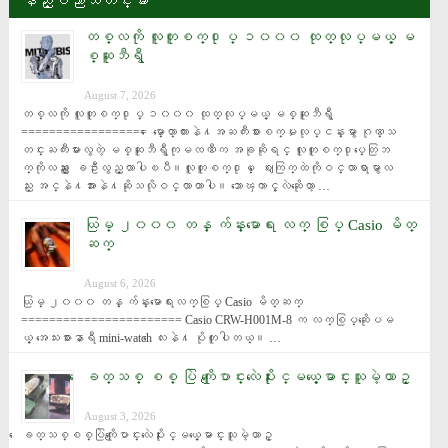
နည္းပညာသတင္းမ်ား
တစ္လကို လူတူစက္႐ုပ္ ၁၀၀၀ ထုတ္လုပ္မယ့္ မ
စ္ဆူဘီရွီ
August 7, 2026
တစ္လကို လူတူစက္႐ုပ္ ၁၀၀၀ ထုတ္လုပ္မယ့္ မစ္ဆူဘီရွီ 
================== ေမာ္ေတာ္ကားနဲ႔အႀကီးစားစက္မႈလုပ္ငန္းမွာ ဂုဏ္သ
တင္းႀကီးမားလွတဲ့ မစ္ဆူဘီရွီကုမၸဏီက အခုဆိုရင္ လူတူစက္႐ုပ္ေတြဘ
က္ကိုလည္း ေျခဦးလွည့္လာပါၿပီ။လူတူစက္႐ုပ္ ေဈးကြက္ထဲကိုဝင္လာရာမွာလ
ည္း အင္နဲ႔အားနဲ႔ဆိုသလိုဝင္လာတာပါ။ ဘာေၾကာင့္လဲဆိုေတာ့ …
ယြမ္ ၂၀၀၀ တန္ က်န္းမာေရး လက္ စြပ္ Casio မိတ္
ဆက္
August 6, 2026
ယြမ္ ၂၀၀၀ တန္ က်န္းမာေရးလက္စြပ္ Casio မိတ္ဆက္ 
======================= Casio CRW-H001M-8 က လက္စြပ္ဆိုေပမ
ယ့္ အေသးစားနာရီ mini-watch ေလးနဲ႔ ပိုတူပါတယ္။ …
ေခတ္သစ္ စစ္ ပြဲ ကိုေျပာင္းလဲေပးႏိုင္မယ့္ေမာင္းသူမဲ့ယာဥ္
August 3, 2026
ေခတ္သစ္စစ္ပြဲကိုေျပာင္းလဲေပးႏိုင္မယ့္ေမာင္းသူမဲ့ယာဥ္ 