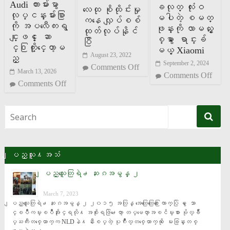
Audi ကားမ်ားမွာ
ခလုတ္ လုံးဝ
လေထု စိုထိုင်းမှု
လုပ္ငန္းမ်ားစြာ
မပါတဲ့ စမတ္
ကနေ လျှပ်စစ်
ကို အပလီေကးရွ
ဖုန္းကို လာမယ့္ႏွ
ထုတ်လုပ်နိုင်
င္းျဖင့္ ေဆာ
စ္မွာ ေရာင္းခ်
ပြီ
င္႐ြက္ႏိုင္ေတာ့မ
မယ့္ Xiaomi
August 23, 2022
ည္
September 2, 2024
Comments Off
March 13, 2026
Comments Off
Comments Off
ျပည္သူ႔အသံ
ျပည္သူေတြရဲ႕ ဆႏၵအမွန္ ၂
March 7, 2023
ျပည္သူေတြရဲ႕ ဆႏၵအမွန္ ၂ ၂၀၁၅ အလြန္ အေထြေထြေ႐ြးေကာက္ပြဲ မွ ေသာ
င္ၿပိဳကမ္းၿပိဳအႏိုင္ရလို႔ အစိုးရဖြဲ႕ေတာ့ တပ္မေတာ္အၿငိမ္းစား ဗိုလ္ခ်ဳ
ပ္ႀကီးတစ္ေယာက္က NLDနဲ႔ နီးစပ္တဲ့ ပုဂၢိဳလ္တစ္ေယာက္ကို ေမးခြန္းတစ္