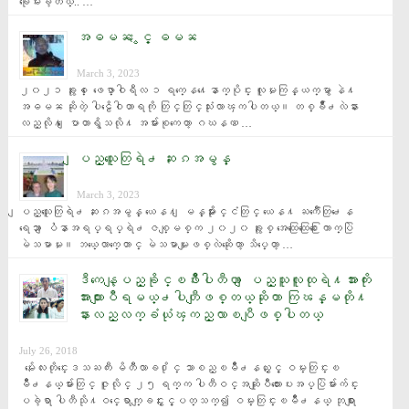
ခုေမးခဲ့တယ္.. …
အဓမၼ ႏွင့္ ဓမၼ
March 3, 2023
၂၀၂၁ ခုႏွစ္ ေဖေဖာ္ဝါရီလ ၁ ရက္ေန႔ေနာက္ပိုင္း လူမႈကြန္ယက္မွာ နဲ႔ 
အဓမၼ ဆိုတဲ့ ပါဠိေဝါဟာရကို တြင္တြင္သုံးလာၾကပါတယ္။ တစ္ခ်ိဳ႕လဲနား
လည္လို႔ ေျပာတာရွိသလို႔ အမ်ားစုကေတာ့ ဂဃနဏ …
ျပည္သူေတြရဲ႕ ဆႏၵအမွန္
March 3, 2023
ျပည္သူေတြရဲ႕ ဆႏၵအမွန္ ယေန႔ ျမန္မာႏိုင္ငံတြင္ ယေန႔ ႀကဳံေတြ႕ေန
ရေသာ ျပႆနာအရပ္ရပ္ရဲ႕ ဇစ္ျမစ္က ၂၀၂၀ ခုႏွစ္ အေထြေထြေ႐ြးေကာက္ပြဲ 
မဲသမာမႈ။ ဘယ္ေလာက္ေတာင္ မဲသမာမႈျဖစ္လဲဆိုေတာ့ သိပ္ေတာ့ …
ဒီကေန့ျပည္ခုိင္ၿဖိဳးပါတီဟာ ျပည္သူလူထုရဲ႔အားကိုး
အားထားျပဳရမယ္႕ပါတီျဖစ္တယ္ဆိုတာ ကြၽန္မတို႔
နားလည္လက္ခံယုံၾကည္လာၿပီျဖစ္ပါတယ္
July 26, 2018
  မႏၲေလးတိုင္းေဒသႀကီး မိတီၴလာခ႐ိုင္ သာစည္ၿမိဳ႕နယ္ႏွင့္ ဝမ္းတြင္းၿ
မိဳ႕နယ္မ်ားတြင္ ဇူလိုင္ ၂၅ ရက္က ပါတီဝင္အဆိုျပဳလႊာေပးအပ္ပြဲမ်ားက်င္း
ပခဲ့ရာ ပါတီသို႔ဝင္ေရာက္ျခင္းႏွင့္ပတ္သက္၍ ဝမ္းတြင္းၿမိဳ႕နယ္ ဘုရားျ