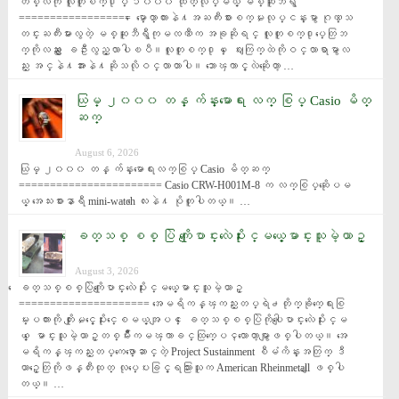
တစ္လကို လူတူစက္႐ုပ္ ၁၀၀၀ ထုတ္လုပ္မယ့္ မစ္ဆူဘီရွီ 
================== ေမာ္ေတာ္ကားနဲ႔အႀကီးစားစက္မႈလုပ္ငန္းမွာ ဂုဏ္သ
တင္းႀကီးမားလွတဲ့ မစ္ဆူဘီရွီကုမၸဏီက အခုဆိုရင္ လူတူစက္႐ုပ္ေတြဘ
က္ကိုလည္း ေျခဦးလွည့္လာပါၿပီ။လူတူစက္႐ုပ္ ေဈးကြက္ထဲကိုဝင္လာရာမွာလ
ည္း အင္နဲ႔အားနဲ႔ဆိုသလိုဝင္လာတာပါ။ ဘာေၾကာင့္လဲဆိုေတာ့ …
ယြမ္ ၂၀၀၀ တန္ က်န္းမာေရး လက္ စြပ္ Casio မိတ္
ဆက္
August 6, 2026
ယြမ္ ၂၀၀၀ တန္ က်န္းမာေရးလက္စြပ္ Casio မိတ္ဆက္ 
======================= Casio CRW-H001M-8 က လက္စြပ္ဆိုေပမ
ယ့္ အေသးစားနာရီ mini-watch ေလးနဲ႔ ပိုတူပါတယ္။ …
ေခတ္သစ္ စစ္ ပြဲ ကိုေျပာင္းလဲေပးႏိုင္မယ့္ေမာင္းသူမဲ့ယာဥ္
August 3, 2026
ေခတ္သစ္စစ္ပြဲကိုေျပာင္းလဲေပးႏိုင္မယ့္ေမာင္းသူမဲ့ယာဥ္ 
===================== အေမရိကန္ၾကည္းတပ္ရဲ႕တိုက္ခိုက္ေရးစြ
မ္းပကားကို တိုးျမႇင့္ေပးႏိုင္ေစမယ့္အျပင္ ေခတ္သစ္စစ္ပြဲကိုပါေျပာင္းလဲေပးႏိုင္မ
ယ့္ ေမာင္းသူမဲ့ယာဥ္တစ္မ်ိဳးကမၾကာခင္ထြက္ေပၚလာေတာ့မွာျဖစ္ပါတယ္။ အေ
မရိကန္ၾကည္းတပ္ကေဖာ္ေဆာင္တဲ့ Project Sustainment စီမံကိန္းအတြက္ ဒီ
ယာဥ္ေတြကိုဖန္တီးထုတ္ လုပ္ေပးခြင့္ရသြားသူက American Rheinmetall ျဖစ္ပါ
တယ္။ …