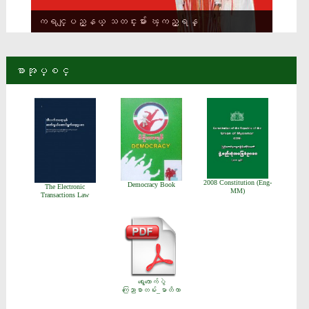
ခ်င္းျပည္နယ္ သတင္းမ်ား ၾကည့္ရန္
စာအုပ္စင္
2008 Constitution (Eng-
Democracy Book
The Electronic
MM)
Transactions Law
ရွေးကောက်ပွဲ
ကြေညာစာတမ်း_မာတိကာ