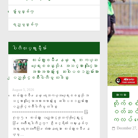
ေလးမ်က္ႏွာၿမိဳ႕နယ္ ေရ ေဘး ကယ္ဆယ္ေရးစခန္းသို႔ အသင့္စားသုံးႏိုင္ေသာအစားအစာမ်ာ
ေမွ်ာ္မွန္းခ်က္
ေရႀကီးနစ္ျမဳပ္မႈဒဏ္ခံရသည့္ ေက်း႐ြာမ်ားရွိ ျပည္သူမ်ားအား ျပည္ခိုင္ၿဖိဳးပါတ
ရည္မွန္းခ်က္
ဒီယိုမန္ဒီကို ရီးယဲလ္မက္ဒရစ္အသင္း ေခၚယူ
ပါတီလႈပ္ရွားမွဳမ်ား
ေလးမ်က္ႏွာၿမိဳ႕နယ္ ေရ ေဘး ကယ္ဆ
ယ္ေရးစခန္းသို႔ အသင့္စားသုံးႏိုင္ေသာ
အစားအစာမ်ားႏွင့္ ေဆးဝါးပစၥည္းမ်ားအား
ျပည္ခိုင္ၿဖိဳးပါတီမွ လႉဒါန္း
August 5, 2026
အားကစား
ေလးမ်က္ႏွာၿမိဳ႕နယ္ ေရေဘးကယ္ဆယ္ေရးစခန္းသို အ
သင့္စားသုံးႏိုင္ေသာအစားအစာမ်ားႏွင့္ ေဆးဝါးပစၥည္းမ်ားအား ျ
တိုက်စစ်
ပည္ခိုင္ၿဖိဳးပါတီမွ လႉဒါန္း 
ဝတ်ဆင်က
================================= ဩ
ဂုတ္ ၅၊ ေလးမ်က္ႏွာ ျပည္ေထာင္စုႀကံ့ခိုင္ေရးႏွင့္
ကလပ် မေဂ
ဖြံ႕ၿဖိဳးေရးပါတီဥကၠ႒ ဦးခင္ရီ၏ လမ္းၫႊန္ခ်က္
December 27,
အရ ေရေဘးႀကဳံေတြ႕ခံစားေနရေသာ ေလးမ်က္ႏွာၿမိဳ႕န
ယ္မွ …