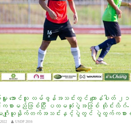
းႏွင့္ ေဆးဝါးပစၥည္းမ်ားအား ျပည္ခိုင္ၿဖိဳးပါတီမွ လႉဒါန္း
ီက ကူညီေထာက္ပံ့
မှူး အောင်သူ လမ်ဖွန်အသင်းတွင် ကျောနံပါတ် ၂၁
စားမည်ဖြစ်ပြီး ပထမဆုံးပွဲအဖြစ် ထိုင်းလိဂ်
ျိုယူနိုက်တက်အသင်းနှင့်ပွဲတွင် ပွဲထွက်ကစားခွ
 2022
USDP 2016