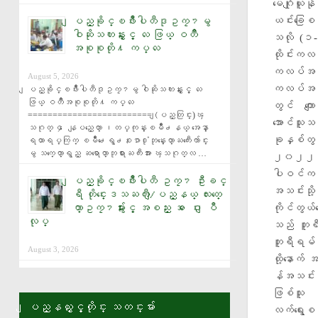
မေဂျိုယူန
ယင်းခြေစမ
ျပည္ခိုင္ၿဖိဳးပါတီဒုဥကၠ႒မွ
ဝါဆိုသကၤန္းႏွင့္ လႉ ဖြယ္ ဝတၳဳ
သလို (၁-
အစုစုတို႔ ကပ္လႉ
ထိုင်းကလပ်
ကလပ်အသင်း
August 5, 2026
ကလပ်အသင်
ျပည္ခိုင္ၿဖိဳးပါတီဒုဥကၠ႒မွ ဝါဆိုသကၤန္းႏွင့္ လႉ
ဖြယ္ ဝတၳဳအစုစုတို႔ ကပ္လႉ 
တွင် ကျ
========================= (ျပည္တြင္း)ၾ
အောင်သူ
သဂုတ္ ၄ ေနျပည္ေတာ္ ၊တပ္ကုန္းၿမိဳ႕နယ္ အေနာ္
ခုနှစ်တွ
ရထာရပ္ကြက္ ၿမိဳ႕ေရွ႕စႏၵာ႐ုံဘုန္းေတာ္ႀကီးေက်ာင္း
မွ သက္ေတာ္ရွည္ ဆရာေတာ္ဘုရားႀကီးအား ၾသဂုတ္လ …
၂၀၂၂ နှ
ပါဝင်ကစာ
ျပည္ခိုင္ၿဖိဳးပါတီ ဥကၠ႒ ဦးခင္
အသင်းသို
ရီ တိုင္းေဒသႀကီး/ျပည္နယ္ လႊတ္ေ
တာ္ဥကၠ႒မ်ားႏွင့္ အစည္း အ ေဝး ျပဳ
ကိုင်တွယ
လုပ္
သည် ဘူရီ
ဘူရီရမ်အသ
August 3, 2026
ထို့နောက
န်အသင်းကိ
ဖြစ်သူ 
ျပည္နယ္ႏွင့္တိုင္း သတင္းမ်ား
လက်ရွေးစင