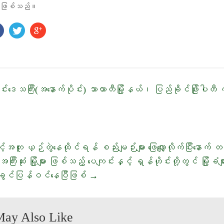
ပြီဖြစ်သည်။
င်းဒေသကြီး(အနောက်ပိုင်း) သာယာတီမြို့နယ်၊ ပြည်ခိုင်ဖြိုးပါတီ 
်အတူ ယှဉ်တွဲနေထိုင်ရန် စည်းမျဉ်းများ ဖြေလျှော့လိုက်ပြီးနောက် 
ြီးဆုံး မြို့များ ဖြစ်သည့် ပေကျင်းနှင့် ရှန်ဟိုင်းတို့တွင် မြို့ခံမျ
ခွင်ပြန်ဝင်နေပြီဖြစ်
→
May Also Like