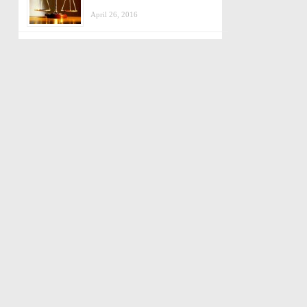
April 26, 2016