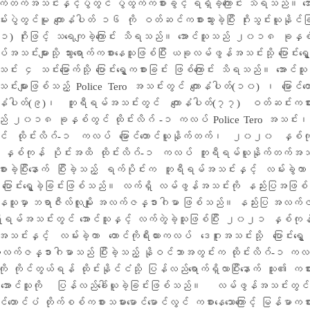
ိုက်တက်အသင်းနှင့်ပွဲတွင် ပွဲထွက်ကစားခွင့် ရရှိခဲ့ကြောင်း သိရသည်။ 
်းပွဲတွင်မူ ကျောနံပါတ် ၁၆ ကို ဝတ်ဆင်ကစားသွားခဲ့ပြီး ဂိုးသွင်းယူနိုင်ခြ
၁) ဂိုးဖြင့် သရေကျခဲ့ကြောင်း သိရသည်။ အောင်သူသည် ၂၀၁၈ ခုန
အသင်းများသို့ သွားရောက်ကစားနေသူဖြစ်ပြီး ယခုလမ်ဖွန်အသင်းသို့ ပြောင်းရွှေ့မှ
 ၄ သင်းမြောက်သို့ ပြောင်းရွှေ့ကစားခြင်း ဖြစ်ကြောင်း သိရသည်။ အောင်သူ
းများဖြစ်သည့် Police Tero အသင်းတွင် ကျောနံပါတ်(၁၀) ၊ မြောင်တ
ောနံပါတ်(၉)၊ ဘူရီရမ်အသင်းတွင် ကျောနံပါတ်(၇၇) ဝတ်ဆင်းကစာ
သည် ၂၀၁၈ ခုနှစ်တွင် ထိုင်းလိဂ် -၁ ကလပ် Police Tero အသင
င် ထိုင်းလိဂ်-၁ ကလပ် မြောင်တောင်ယူနိုက်တက်၊ ၂၀၂၀ နှစ်ကုန
စ်ကုန် ပိုင်းအထိ ထိုင်းလိဂ်-၁ ကလပ် ဘူရီရမ်ယူနိုက်တက်အသင်း
းခဲ့ပြီးနောက် ပြီးခဲ့သည့် ရက်ပိုင်းက ဘူရီရမ်အသင်းနှင့် လမ်းခွဲက
့ ပြောင်းရွှေ့ခဲ့ခြင်းဖြစ်သည်။ လက်ရှိ လမ်ဖွန်အသင်းကို နည်းပြအဖြစ
်နေသူမှာ ဘရာဇီးလ်လူမျိုး အလက်ဇန္ဒားဂါမာ ဖြစ်သည်။ နည်းပြ အလက်ဇ
ရမ်အသင်းတွင် အောင်သူနှင့် လက်တွဲခဲ့သူဖြစ်ပြီး ၂၀၂၁ နှစ်ကုန်ပ
င်းနှင့် လမ်းခဲ့ကာ တောင်ကိုရီးယားကလပ် ဒေဂူးအသင်းသို့ ပြောင်းရွှ
် အလက်ဇန္ဒားဂါမာသည် ပြီးခဲ့သည့် နိုဝင်ဘာအတွင်းက ထိုင်းလိဂ်-၁ က
ု ကိုင်တွယ်ရန် ထိုင်းနိုင်ငံသို့ ပြန်လည်ရောက်ရှိလာပြီးနောက် သူ၏ ကစား
အောင်သူကို ပြန်လည်ခေါ်ယူခဲ့ခြင်းဖြစ်သည်။ လမ်ဖွန်အသင်းတွင်
်တောင်ပံ တိုက်စစ်ကစားသမားမောင်မောင်လွင် ကစားနေသောကြောင့် မြန်မာကစ