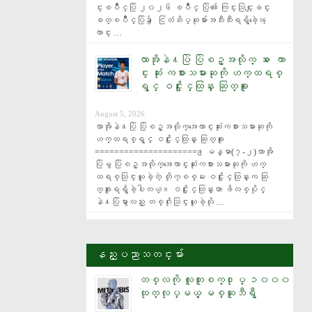
င္းၿပိဳင္ပြဲ ၂၀၂၆ ၿပိဳင္ ပြဲ၏ ကြင္းသြင္းျခင္း
ခတ္ၿပိဳင္ပြဲ၌ ေငြတံဆိပ္ဆုမ်ားအသီးသီးရရွိခဲ့ေၾ
ကာင္း …
လာအိုနဲ႔ပြဲ ပြဲစဥ္အလိုက္ အ ေကာ
င္း ဆုံး ကစားသမားဆုကို ဟက္ထရစ္
ရွင္ ဝင္းႏိုင္ထြန္း ဆြတ္ခူး
August 5, 2026
လာအိုနဲ႔ပြဲ ပြဲစဥ္အလိုက္အေကာင္းဆုံးကစားသမားဆုကို 
ဟက္ထရစ္ရွင္ ဝင္းႏိုင္ထြန္း ဆြတ္ခူး 
====================== ျမန္မာ(၇-၂)လာအို
ပြဲမွ ပြဲစဥ္အလိုက္အေကာင္းဆုံးကစားသမားဆုကို ဟက္
ထရစ္သြင္းယူခဲ့တဲ့ တိုက္စစ္မႉး ဝင္းႏိုင္ထြန္းက ဆြ
တ္ခူးရရွိခဲ့ပါတယ္။ ဝင္းႏိုင္ထြန္းဟာ ဖိလစ္ပိုင္
နဲ႔ပြဲမွာလည္း တစ္ဂိုးသြင္းယူခဲ့လို …
နည္းပညာသတင္းမ်ား
တစ္လကို လူတူစက္႐ုပ္ ၁၀၀၀
ထုတ္လုပ္မယ့္ မစ္ဆူဘီရွီ