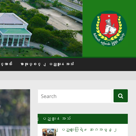
္တာဗ်ဴး
စာအုပ္စင္
ျပည္သူ႔အသံ
ျပည္သူ႔အသံ
ျပည္သူေတြရဲ႕ ဆႏၵအမွန္ ၂