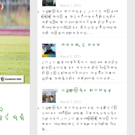
March 7, 2023
ျပည္သူေတြရဲ႕ ဆႏၵအမွန္ ၂ ၂၀၁၅ အလြန္ အေ
ထြေထြေ႐ြးေကာက္ပြဲ မွ ေသာင္ၿပိဳကမ္းၿပိဳအႏိုင္ရလို႔ 
အစိုးရဖြဲ႕ေတာ့ တပ္မေတာ္အၿငိမ္းစား ဗိုလ္ခ်ဳပ္ႀ
ကီးတစ္ေယာက္က NLDနဲ႔ နီးစပ္တဲ့ ပုဂၢိဳလ္တစ္ေယာ
က္ကို ေမးခြန္းတစ္ခုေမးခဲ့တယ္.. …
အဓမၼ ႏွင့္ ဓမၼ
March 3, 2023
၂၀၂၁ ခုႏွစ္ ေဖေဖာ္ဝါရီလ ၁ ရက္ေန႔ေနာက္ပိုင္း 
လူမႈကြန္ယက္မွာ နဲ႔ အဓမၼ ဆိုတဲ့ ပါဠိေဝါဟာရ
ကို တြင္တြင္သုံးလာၾကပါတယ္။ တစ္ခ်ိဳ႕လဲနားလ
ည္လို႔ ေျပာတာရွိသလို႔ အမ်ားစုကေတာ့ ဂဃနဏ …
ျပည္သူေတြရဲ႕ ဆႏၵအမွန္
March 3, 2023
ျပည္သူေတြရဲ႕ ဆႏၵအမွန္ ယေန႔ ျမန္မာႏိုင္ငံတြ
-၃
င္ ယေန႔ ႀကဳံေတြ႕ေနရေသာ ျပႆနာအရပ္ရပ္ရဲ႕ 
င့် ရရှိ
ဇစ္ျမစ္က ၂၀၂၀ ခုႏွစ္ အေထြေထြေ႐ြးေကာက္ပြဲ မဲသ
မာမႈ။ ဘယ္ေလာက္ေတာင္ မဲသမာမႈျဖစ္လဲဆိုေတာ့ သိပ္ေ
တာ့ …