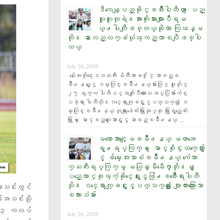
ဒီကေန့ျပည္ခုိင္ၿဖိဳးပါတီဟာ ျပည္
သူလူထုရဲ႔အားကိုးအားထားျပဳရမ
ယ္႕ပါတီျဖစ္တယ္ဆိုတာ ကြၽန္မ
တို႔ နားလည္လက္ခံယုံၾကည္လာၿပီျဖစ္ပါ
တယ္
July 26, 2018
  မႏၲေလးတိုင္းေဒသႀကီး မိတီၴလာခ႐ိုင္ သာစည္ၿ
မိဳ႕နယ္ႏွင့္ ဝမ္းတြင္းၿမိဳ႕နယ္မ်ားတြင္ ဇူလိုင္ 
၂၅ ရက္က ပါတီဝင္အဆိုျပဳလႊာေပးအပ္ပြဲမ်ားက်င္း
ပခဲ့ရာ ပါတီသို႔ဝင္ေရာက္ျခင္းႏွင့္ပတ္သက္၍ ဝ
မ္းတြင္းၿမိဳ႕နယ္ ဘုရားျဖဴေက်းရြာအုပ္စု ရြာရွည္ေက်း
ရြာမွ ေမာင္စည္သူေအာင္ႏွင့္ သာစည္ၿမိဳ႕နယ္ …
မဟာေအာင္ေျမၿမိဳ႕နယ္ မဟာအေ
ရွ႕ရပ္ကြက္မွ ေမာင္စုိင္းထက္ေက်ာ္ႏွ
င့္ ခ်မ္းေအးသာစံၿမိဳ႕နယ္ ကံေကာ
က္ႀကီးရပ္ကြက္မွ မယြန္းမီမီေဇာ္တုိ႔မွ ျ
ပည္ေထာင္စုၾကံ့ခုိင္ေရးႏွင့္ဖြံ႕ၿဖိဳးေရးပါတီ
သုိ႔ ဝင္ေရာက္ျခင္းႏွင့္ပတ္သက္၍ ​ေျပာျကားသြား​ေသာ
အသင်းတွင်
စကားသံမ်ား
အသင်းသို့
ဂ်-၃ ကလပ်
July 26, 2018