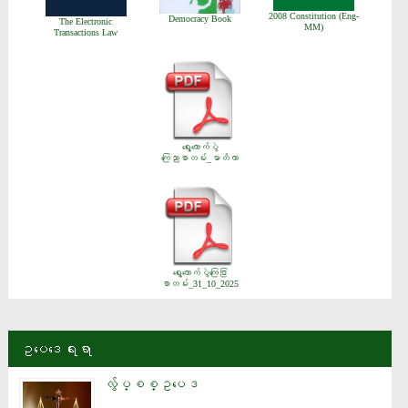
2008 Constitution (Eng-
Democracy Book
The Electronic
MM)
Transactions Law
ရွေးကောက်ပွဲ
ကြေညာစာတမ်း_မာတိကာ
ရွေးကောက်ပွဲကြေငြာ
စာတမ်း_31_10_2025
ဥပေဒေရးရာ
လွ်ပ္စစ္ဥပေဒ