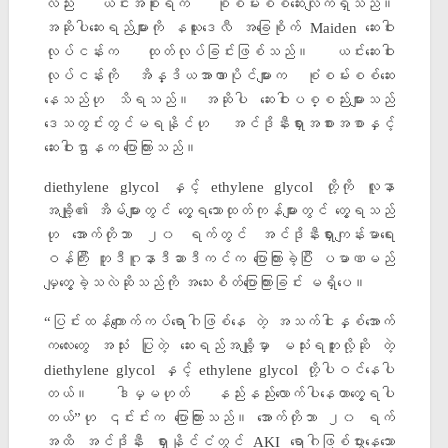
လည်း ယင်းအစိုးရက စုံစမ်းစစ်ဆေးလျက်ရှိသည်။
အဆိုပါဆေးရည်များကို နယူးဒေလီ အခြေစိုက် Maiden ဆေးဝါး
လုပ်ငန်းက ထုတ်လုပ်ခြင်းဖြစ်သည်။ ယင်းဆေးဝါး
လုပ်ငန်းကို အိန္ဒိယအာဏာပိုင်များက စုံစမ်းစစ်ဆေး
နေသည်ဟု သိရသည်။ အဆိုပါ ဆေးဝါးပစ္စည်းများသည်
ဒေသတွင်းတွင်မရနိုင်ဟု အင်ဒိုနီးရှားအစားအစာနှင့်
ဆေးဝါးဌာနက ပြောကြားသည်။
diethylene glycol နှင့် ethylene glycol တို့ကို လူနာ
အချို့၏ အိမ်များတွင် တွေ့ရသောထုတ်ကုန်များတွင် တွေ့ရသည်
ဟု အောက်တိုဘာ ၂၀ ရက်တွင် အင်ဒိုနီးရှားကျန်းမာရေး
ဝန်ကြီး ဘူဒီဂူနာဒီဆာဒီကင်က ပြောကြားခဲ့ပြီး ပမာဏမည်
မျှတွေ့ခဲ့သလဲဆိုသည်ကို အသေးစိတ်ပြောကြားခြင်း မရှိပေ။
“ပြင်းထန်ကျောက်ကပ်ရောဂါဖြစ်နေ တဲ့ အသက်ငါးနှစ်အောက်
ကလေးတွေ အသုံး ပြုတဲ့ ဆေးရည်အချို့မှာ မသုံးရဘူးလို့ဆို တဲ့
diethylene glycol နှင့် ethylene glycol တို့ပါဝင်နေပါ
တယ်။ ဒါမှမဟုတ် နည်းနည်းလောက်ပါနေတာတွေ့ရပါ
တယ်”ဟု ၎င်းင်းက ပြောကြားသည်။ အောက်တိုဘာ ၂၀ ရက်
အထိ အင်ဒိုနီး ရှားနိုင်ငံတွင် AKI ရောဂါဖြစ်ပွားနေသော