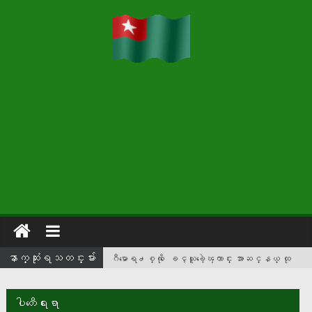
ဂီမာေရ႕စ္ကို ေခၚယူခဲ့ေၾကာင္း အာဆင္နယ္ ထု
ေနာက္ဆံုးရသတင္းမ်ား
တ္ျပန္
ျပည္ခိုင္ၿဖိဳးပါတီ အေထြေထြအတြင္းေရးမႉး၊ ျပည္သူ႔လႊတ္ေတာ္ကိုယ္စားလွယ္
ပါတီေရးရာ
ဦးေသာင္းေအး ေပ်ာ္ဘြယ္ၿမိဳ႕နယ္အတြင္းရွိလူငယ္မ်ားႏွင့္ေတြ႕ဆုံ