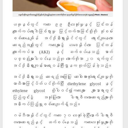
ယခုနှစ်တွင် ကလေး ၉၉ ဦးသေဆုံးမှုနှင့် ပြင်းထန်
ကျောက်ကပ်ရောဂါဖြစ်ပွားမှု မြင့်တက်လာခြင်းတို့ကို စုံစမ်း
စစ်ဆေးနေချိန် အင်ဒိုနီးရှားနိုင်ငံတွင် ရောင်းချနေသော
ဆေးရည်အချို့တွင် ကလေးများ၌ သေစေနိုင်သော ပြင်းထန်
ကျောက်ကပ်နာ (AKI) နှင့် ဆက်စပ်နေသည့် ဓာတ်
ပစ္စည်းများပါဝင်နေသည်ဟု အောက်တိုဘာ ၂၀ ရက်တွင်
အင်ဒိုနီးရှားကျန်းမာရေးဝန်ကြီးဌာနက ထုတ်ပြန်ခဲ့သည်။
အင်ဒိုနီးရှားသည် ဆေးရည်အခြေပြု ဆေးဝါးအားလုံးရောင်းချမှုကို
ယာယီအားဖြင့်ပိတ်ပင်လိုက်ပြီး diethylene glycol နှင့်
ethylene glycol တို့ပါဝင်၍ကလေးများ ဖျားနာရာတွင်
ပြည်တွင်း၌ အသုံးပြုသော ပါရာစီတမောဆေးရည်များကို
အနီးကပ်ကြည့်ရှုစစ်ဆေးလျက်ရှိသည်။
ဂမ်ဘီယာနိုင်ငံတွင် ကလေး ၇၀ သေဆုံးခဲ့ပြီးနောက် ပါရာစီ
တမောဆေးရည်နှင့် ဆက်စပ်နေသည့် ကလေးသေဆုံးမှုများကို