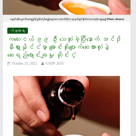
က်န္းမာေရး
ကလေးငယ် ၉၉ ဦး သေဆုံးခဲ့ပြီးနောက် အင်ဒို
နီးရှားနိုင်ငံမှာ ချောင်းဆိုးပျောက်ဆေးအားလုံးနဲ့
ဆေးရည်ရောင်းချမှု ဆိုင်းငံ့
October 21, 2022
USDP 2016