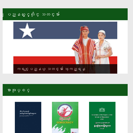
ျပည္နယ္ႏွင့္တိုင္း သတင္းမ်ား
ခ်င္းျပည္နယ္ သတင္းမ်ား ၾကည့္ရန္
စာအုပ္စင္