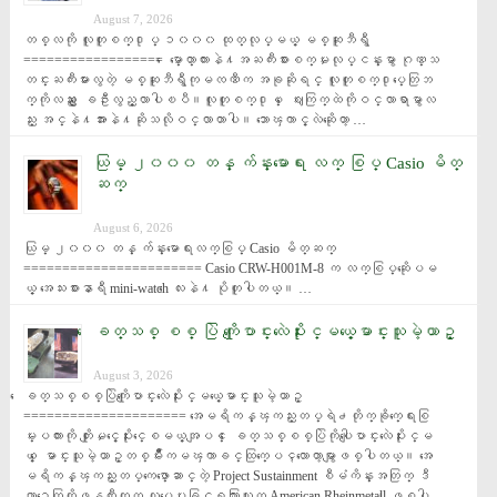
August 7, 2026
တစ္လကို လူတူစက္႐ုပ္ ၁၀၀၀ ထုတ္လုပ္မယ့္ မစ္ဆူဘီရွီ 
================== ေမာ္ေတာ္ကားနဲ႔အႀကီးစားစက္မႈလုပ္ငန္းမွာ ဂုဏ္သ
တင္းႀကီးမားလွတဲ့ မစ္ဆူဘီရွီကုမၸဏီက အခုဆိုရင္ လူတူစက္႐ုပ္ေတြဘ
က္ကိုလည္း ေျခဦးလွည့္လာပါၿပီ။လူတူစက္႐ုပ္ ေဈးကြက္ထဲကိုဝင္လာရာမွာလ
ည္း အင္နဲ႔အားနဲ႔ဆိုသလိုဝင္လာတာပါ။ ဘာေၾကာင့္လဲဆိုေတာ့ …
ယြမ္ ၂၀၀၀ တန္ က်န္းမာေရး လက္ စြပ္ Casio မိတ္
ဆက္
August 6, 2026
ယြမ္ ၂၀၀၀ တန္ က်န္းမာေရးလက္စြပ္ Casio မိတ္ဆက္ 
======================= Casio CRW-H001M-8 က လက္စြပ္ဆိုေပမ
ယ့္ အေသးစားနာရီ mini-watch ေလးနဲ႔ ပိုတူပါတယ္။ …
ေခတ္သစ္ စစ္ ပြဲ ကိုေျပာင္းလဲေပးႏိုင္မယ့္ေမာင္းသူမဲ့ယာဥ္
August 3, 2026
ေခတ္သစ္စစ္ပြဲကိုေျပာင္းလဲေပးႏိုင္မယ့္ေမာင္းသူမဲ့ယာဥ္ 
===================== အေမရိကန္ၾကည္းတပ္ရဲ႕တိုက္ခိုက္ေရးစြ
မ္းပကားကို တိုးျမႇင့္ေပးႏိုင္ေစမယ့္အျပင္ ေခတ္သစ္စစ္ပြဲကိုပါေျပာင္းလဲေပးႏိုင္မ
ယ့္ ေမာင္းသူမဲ့ယာဥ္တစ္မ်ိဳးကမၾကာခင္ထြက္ေပၚလာေတာ့မွာျဖစ္ပါတယ္။ အေ
မရိကန္ၾကည္းတပ္ကေဖာ္ေဆာင္တဲ့ Project Sustainment စီမံကိန္းအတြက္ ဒီ
ယာဥ္ေတြကိုဖန္တီးထုတ္ လုပ္ေပးခြင့္ရသြားသူက American Rheinmetall ျဖစ္ပါ