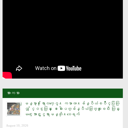
အားကစား
ျမန္မာ့႐ိုးရာလက္ေဝွ႔ ကမာၻ႔ခ်န္ပီယံၿပိဳင္ပြဲတြ
င္ ႏိုင္ဝင္းထြန္း ေ႐ႊခါးပတ္ခ်န္ပီယံဆြတ္ခူးၿပီး ထြန္း
မင္းေအာင္ႏွင့္ရာမန္တို႔သေရက်
August 10, 2026