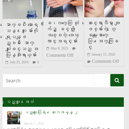
ေျခ၊လက္ေတြ ထုံ
ေဆာင္းရာသီမွာ အျ
ေသာက္ၿပီး သားေရ
က်ဥ္ ျခင္းကို ျ
ဖစ္မ်ားတဲ့ ႏႈတ္
သန္႔ဘူး မ်ားကုိ
ဖစ္ေစတဲ့ အေၾ
ခမ္းေျခာက္ေ
ေရျပန္ျဖ
ကာင္းအရင္းမ်ား
သြ႕အက္ကြဲျခ
ည့္ၿပီး ေသာက္
င္း
သုံးျခင္းသည္ အ
May 8, 2025
လြန္အႏၱရာယ္မ်ား
January 15, 2026
Comments Off
Comments Off
July 25, 2016
0
ျပည္သူ႔အသံ
ျပည္သူေတြရဲ႕ ဆႏၵအမွန္ ၂
March 7, 2023
ျပည္သူေတြရဲ႕ ဆႏၵအမွန္ ၂ ၂၀၁၅ အလြန္ အေထြေထြေ႐ြးေကာက္ပြဲ မွ ေသာ