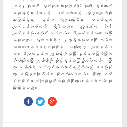
(၁၄) ဂိုးအထိ သွင်းယူပေးထားသူဖြစ်ပြီး သူ၏ စွမ်းဆောင်
ရည်မြင့်မားခြင်းနှင့် ပတ်သက်သည့် လျှို့ဝှက်ချက်ကို
မေးမြန်းခဲ့ရာ ၎င်းက ”ကျွန်တော့်ဆီမှာ စပယ်ရှယ်
မျက်မှန်တစ်လက် ရှိပါတယ်။ ကျွန်တော်က အဲဒီ
မျက်မှန်ကို နေ့တိုင်း တပ်တယ်။ ဒီမျက်မှန်ကတော့ တခြား
မဟုတ်ဘူး။ ညအိပ်ခါနီး (၂) နာရီအလိုကစပြီး ဘယ်အီ
လက်ထရောနစ်ပစ္စည်းကိုမှ မသုံးတော့တဲ့ မျက်မှန်ပါ
ပဲ။ ဒီမျက်မှန်က ကျွန်တော့်ကို ပိုပြီး နှစ်နှစ်ခြိုက်ခြိုက်
အိပ်ပျော်စေပြီး ကျွန်တော့်ကို ပိုမိုခွန်အားပြည့်စေပါတယ်။ ပြီး
တော့ ကျွန်တော့်ရဲ့ ကွင်းတွင်းစွမ်းဆောင်ရည်ကိုလည်း အနည်းဆုံး
တော့ နည်းနည်းဖြစ်ဖြစ် တိုးတက်စေပါတယ်။ ပြီးတော့ စိတ်
ပိုင်းဆိုင်ရာ ယုံကြည်မှုကိုလည်း ပိုပြီးတော့ ပေးနိုင်ပါတယ်”ဟု
ပြောကြားခဲ့သည်။