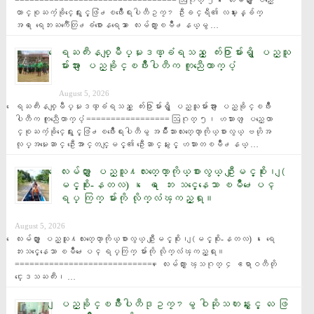
================================= ဩဂုတ္ ၅၊ ေလးမ်က္ႏွာ ျပည္ေ
ထာင္စုႀကံ့ခိုင္ေရးႏွင့္ဖြံ႕ၿဖိဳးေရးပါတီဥကၠ႒ ဦးခင္ရီ၏ လမ္းၫႊန္ခ်က္
အရ ေရေဘးႀကဳံေတြ႕ခံစားေနရေသာ ေလးမ်က္ႏွာၿမိဳ႕နယ္မွ …
ေရႀကီးနစ္ျမဳပ္မႈဒဏ္ခံရသည့္ ေက်း႐ြာမ်ားရွိ ျပည္သူ
မ်ားအား ျပည္ခိုင္ၿဖိဳးပါတီက ကူညီေထာက္ပံ့
August 5, 2026
ေရႀကီးနစ္ျမဳပ္မႈဒဏ္ခံရသည့္ ေက်း႐ြာမ်ားရွိ ျပည္သူမ်ားအား ျပည္ခိုင္ၿဖိဳး
ပါတီက ကူညီေထာက္ပံ့ ================= ဩဂုတ္ ၅၊ ဟသၤာတ ျပည္ေထာ
င္စုႀကံ့ခိုင္ေရးႏွင့္ဖြံ႕ၿဖိဳးေရးပါတီမွ အမ်ိဳးသားလႊတ္ေတာ္ကိုယ္စားလွယ္ ဗဟိုအ
လုပ္အမႈေဆာင္ ဦးေအာင္တင္ျမင့္၏ ဦးေဆာင္မႈႏွင့္ ဟသၤာတၿမိဳ႕နယ္ …
ေလးမ်က္ႏွာ ျပည္သူ႔လႊတ္ေတာ္ကိုယ္စားလွယ္ ဦးျမင့္စိုး၊ (ျ
မင့္စိုး-နတလ) ၊ ေရ ေဘး သင့္ေနေသာ ၿမိဳ႕ေပၚ
ရပ္ ကြက္ မ်ားကို လိုက္လံၾကည့္ရႈ။
August 5, 2026
ေလးမ်က္ႏွာ ျပည္သူ႔လႊတ္ေတာ္ကိုယ္စားလွယ္ ဦးျမင့္စိုး၊ (ျမင့္စိုး-နတလ) ၊ ေရေ
ဘးသင့္ေနေသာ ၿမိဳ႕ေပၚ ရပ္ကြက္ မ်ားကို လိုက္လံၾကည့္ရႈ။ 
============================= ေလးမ်က္ႏွာ ၾသဂုတ္ ၄ ဧရာဝတီတို
င္းေဒသႀကီး၊ …
ျပည္ခိုင္ၿဖိဳးပါတီဒုဥကၠ႒မွ ဝါဆိုသကၤန္းႏွင့္ လႉ ဖြ