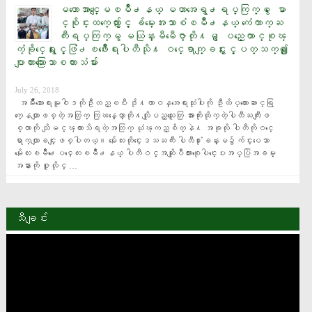
မဟာေအာင္ေျမၿမိဳ႕နယ္ မဟာအေရွ႕ရပ္ကြက္မွ ေမာ
င္စုိင္းထက္ေက်ာ္ႏွင့္ ခ်မ္းေအးသာစံၿမိဳ႕နယ္ ကံေကာက္ႀ
ကီးရပ္ကြက္မွ မယြန္းမီမီေဇာ္တုိ႔မွ ျပည္ေထာင္စုၾ
ကံ့ခုိင္ေရးႏွင့္ဖြံ႕ၿဖိဳးေရးပါတီသုိ႔ ဝင္ေရာက္ျခင္းႏွင့္ပတ္သက္၍ ​ေျ
ပာျကားသြား​ေသာစကားသံမ်ား
July 26, 2018
  အမ်ဳိးသားေရးမူဝါဒကိုဦးတည္ၿပီး ဒို႔တာဝန္အေရးသံုးပါးကို ဦးထိပ္ထားေဆာင္ရြ
က္ေနတာျဖစ္တဲ့အတြက္ ကြၽန္ေတာ္တို႔လိုျပည္သူေတြ အားကိုးထိုက္တဲ့ပါတီႀကီးျဖ
စ္တာကို သိျမင္ၾကားသိရတဲ့အတြက္ ယံုၾကည္စိတ္နဲ႔ အခုလို ပါတီကိုဝင္ေ
ရာက္လာျခင္းျဖစ္ပါတယ္​။ မႏၲေလးတိုင္းေဒသႀကီး ပါတီ႐ံုးခန္းမ၌က်င္းပေသာ 
မႏၲေလးၿမိဳ႕ေပၚေလးၿမိဳ႕နယ္ ပါတီဝင္အဆုိျပဳလႊာစုေပါင္းေပးအပ္ပြဲအခမ္း
အနားကုိ ဇူလိုင္ …
သီချင်း