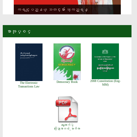
ကရင္ျပည္နယ္ သတင္းမ်ား ၾကည့္ရန္
စာအုပ္စင္
2008 Constitution (Eng-
Democracy Book
The Electronic
MM)
Transactions Law
ရွေးကောက်ပွဲ
ကြေညာစာတမ်း_မာတိကာ