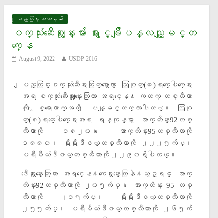
ျပည္တြင္းသတင္းမ်ား
စက္သုံးဆီေဈးႏွုန္းမ်ား ရာႏွင့္ခ်ီျပန္လည္ျမင့္တ
က္ေန
August 9, 2022
USDP 2016
ျပည္တြင္းစက္သုံးဆီေဈးကြက္မွာေတာ့ ဩဂုတ္(၈)ရက္ေပါက္ေဈး
အရ စက္သုံးဆီေဈးႏွုန္းေတြဟာ အရင္ေန႔ ကထက္ တစ္လီတာ
ကို ႏွစ္ရာေလာက္အထိ ျပန္ျမင့္တက္လာပါတယ္။ ဩဂု
တ္(၈)ရက္ေပါက္ေဈးအရ ရန္ကုန္မွာ ေအာက္တိန္း92တစ္
လီတာာကို ၁၈၂၀၊ ေအာက္တိန္း95တစ္လီတာကို
၁၈၈၀၊ ရိုးရိုးဒီဇယ္တစ္လီတာကို ၂၂၂၅က်ပ္၊
ပရီမီယံဒီဇယ္တစ္လီတာကို ၂၂၉၀ရွိပါတယ္။
ဒီေဈးႏွုန္းေတြဟာ အရင္ေန႔ကေဈးႏွုန္းေတြနဲ႔ယွဥ္ရင္ ေအာက္
တိန္း92တစ္လီတာကို ၂၀၅က်ပ္၊ ေအာက္တိန္း 95 တစ္
လီတာကို ၂၁၅က်ပ္၊ ရိုးရိုးဒီဇယ္တစ္လီတာကို
၂၅၅က်ပ္၊ ပရီမီယံဒီဇယ္တစ္လီတာကို ၂၆၅က်