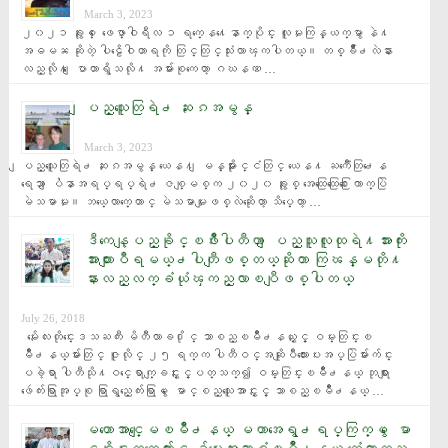
March 3, 2023
၂၀၂၁ ခုႏွစ္ ေဖေဖာ္ဝါရီလ ၁ ရက္ေန႔ေနာက္ပိုင္း လူမႈကြန္ယက္မွာ နဲ႔ 
အဓမၼ ဆိုတဲ့ ပါဠိေဝါဟာရကို တြင္တြင္သုံးလာၾကပါတယ္။ တစ္ခ်ိဳ႕လဲနား
လည္လို႔ ေျပာတာရွိသလို႔ အမ်ားစုကေတာ့ ဂဃနဏ …
ျပည္သူေတြရဲ႕ ဆႏၵအမွန္
March 3, 2023
ျပည္သူေတြရဲ႕ ဆႏၵအမွန္ ယေန႔ ျမန္မာႏိုင္ငံတြင္ ယေန႔ ႀကဳံေတြ႕ေန
ရေသာ ျပႆနာအရပ္ရပ္ရဲ႕ ဇစ္ျမစ္က ၂၀၂၀ ခုႏွစ္ အေထြေထြေ႐ြးေကာက္ပြဲ 
မဲသမာမႈ။ ဘယ္ေလာက္ေတာင္ မဲသမာမႈျဖစ္လဲဆိုေတာ့ သိပ္ေတာ့ …
ဒီကေန့ျပည္ခုိင္ၿဖိဳးပါတီဟာ ျပည္သူလူထုရဲ႔အားကိုး
အားထားျပဳရမယ္႕ပါတီျဖစ္တယ္ဆိုတာ ကြၽန္မတို႔
နားလည္လက္ခံယုံၾကည္လာၿပီျဖစ္ပါတယ္
July 26, 2018
  မႏၲေလးတိုင္းေဒသႀကီး မိတီၴလာခ႐ိုင္ သာစည္ၿမိဳ႕နယ္ႏွင့္ ဝမ္းတြင္းၿ
မိဳ႕နယ္မ်ားတြင္ ဇူလိုင္ ၂၅ ရက္က ပါတီဝင္အဆိုျပဳလႊာေပးအပ္ပြဲမ်ားက်င္း
ပခဲ့ရာ ပါတီသို႔ဝင္ေရာက္ျခင္းႏွင့္ပတ္သက္၍ ဝမ္းတြင္းၿမိဳ႕နယ္ ဘုရားျ
ဖဴေက်းရြာအုပ္စု ရြာရွည္ေက်းရြာမွ ေမာင္စည္သူေအာင္ႏွင့္ သာစည္ၿမိဳ႕နယ္ …
မဟာေအာင္ေျမၿမိဳ႕နယ္ မဟာအေရွ႕ရပ္ကြက္မွ ေမာ