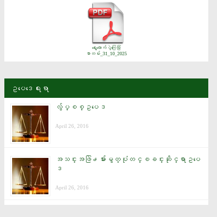
ရွေးကောက်ပွဲကြေငြာ
စာတမ်း_31_10_2025
ဥပေဒေရးရာ
လွ်ပ္စစ္ဥပေဒ
April 26, 2016
အသင္းအဖြဲ႕မ်ားမွတ္ပုံတင္ၿခင္းဆိုင္ရာဥပေ
ဒ
April 26, 2016