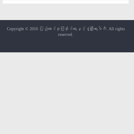
Copyright © 2016
ပြည်ထောင်စုကြံ့ခိုင်ရေးနှင့်ဖွံ့ဖြိုးရေးပါတီ
. All rights
reserved.