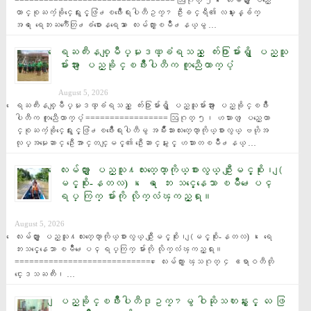
================================= ဩဂုတ္ ၅၊ ေလးမ်က္ႏွာ ျပည္ေ
ထာင္စုႀကံ့ခိုင္ေရးႏွင့္ဖြံ႕ၿဖိဳးေရးပါတီဥကၠ႒ ဦးခင္ရီ၏ လမ္းၫႊန္ခ်က္
အရ ေရေဘးႀကဳံေတြ႕ခံစားေနရေသာ ေလးမ်က္ႏွာၿမိဳ႕နယ္မွ …
ေရႀကီးနစ္ျမဳပ္မႈဒဏ္ခံရသည့္ ေက်း႐ြာမ်ားရွိ ျပည္သူ
မ်ားအား ျပည္ခိုင္ၿဖိဳးပါတီက ကူညီေထာက္ပံ့
August 5, 2026
ေရႀကီးနစ္ျမဳပ္မႈဒဏ္ခံရသည့္ ေက်း႐ြာမ်ားရွိ ျပည္သူမ်ားအား ျပည္ခိုင္ၿဖိဳး
ပါတီက ကူညီေထာက္ပံ့ ================= ဩဂုတ္ ၅၊ ဟသၤာတ ျပည္ေထာ
င္စုႀကံ့ခိုင္ေရးႏွင့္ဖြံ႕ၿဖိဳးေရးပါတီမွ အမ်ိဳးသားလႊတ္ေတာ္ကိုယ္စားလွယ္ ဗဟိုအ
လုပ္အမႈေဆာင္ ဦးေအာင္တင္ျမင့္၏ ဦးေဆာင္မႈႏွင့္ ဟသၤာတၿမိဳ႕နယ္ …
ေလးမ်က္ႏွာ ျပည္သူ႔လႊတ္ေတာ္ကိုယ္စားလွယ္ ဦးျမင့္စိုး၊ (ျ
မင့္စိုး-နတလ) ၊ ေရ ေဘး သင့္ေနေသာ ၿမိဳ႕ေပၚ
ရပ္ ကြက္ မ်ားကို လိုက္လံၾကည့္ရႈ။
August 5, 2026
ေလးမ်က္ႏွာ ျပည္သူ႔လႊတ္ေတာ္ကိုယ္စားလွယ္ ဦးျမင့္စိုး၊ (ျမင့္စိုး-နတလ) ၊ ေရေ
ဘးသင့္ေနေသာ ၿမိဳ႕ေပၚ ရပ္ကြက္ မ်ားကို လိုက္လံၾကည့္ရႈ။ 
============================= ေလးမ်က္ႏွာ ၾသဂုတ္ ၄ ဧရာဝတီတို
င္းေဒသႀကီး၊ …
ျပည္ခိုင္ၿဖိဳးပါတီဒုဥကၠ႒မွ ဝါဆိုသကၤန္းႏွင့္ လႉ ဖြ