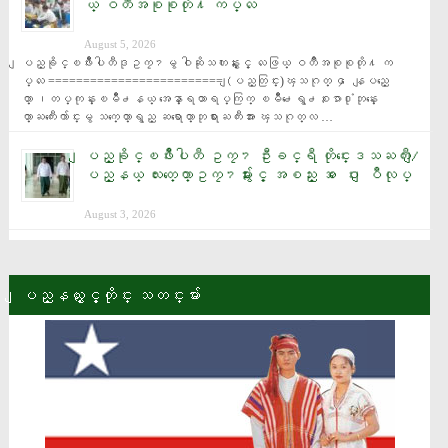
ယ္ ဝတၳဳအစုစုတို႔ ကပ္လႉ
August 5, 2026
ျပည္ခိုင္ၿဖိဳးပါတီဒုဥကၠ႒မွ ဝါဆိုသကၤန္းႏွင့္ လႉဖြယ္ ဝတၳဳအစုစုတို႔ က
ပ္လႉ ========================= (ျပည္တြင္း)ၾသဂုတ္ ၄ ေနျပည္ေ
တာ္ ၊တပ္ကုန္းၿမိဳ႕နယ္ အေနာ္ရထာရပ္ကြက္ ၿမိဳ႕ေရွ႕စႏၵာ႐ုံဘုန္းေ
တာ္ႀကီးေက်ာင္းမွ သက္ေတာ္ရွည္ ဆရာေတာ္ဘုရားႀကီးအား ၾသဂုတ္လ …
ျပည္ခိုင္ၿဖိဳးပါတီ ဥကၠ႒ ဦးခင္ရီ တိုင္းေဒသႀကီး/ျ
ပည္နယ္ လႊတ္ေတာ္ဥကၠ႒မ်ားႏွင့္ အစည္း အ ေဝး ျပဳလုပ္
August 3, 2026
ျပည္နယ္ႏွင့္တိုင္း သတင္းမ်ား