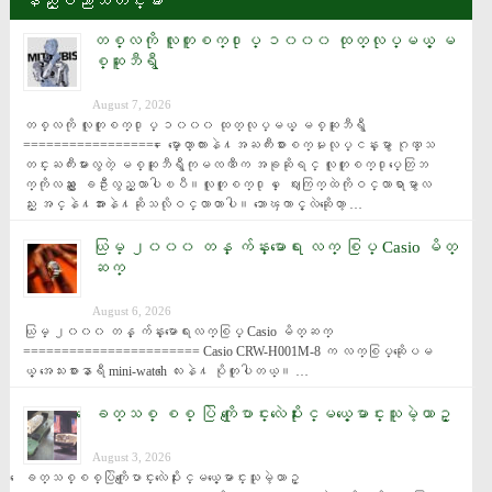
နည္းပညာသတင္းမ်ား
တစ္လကို လူတူစက္႐ုပ္ ၁၀၀၀ ထုတ္လုပ္မယ့္ မ
စ္ဆူဘီရွီ
August 7, 2026
တစ္လကို လူတူစက္႐ုပ္ ၁၀၀၀ ထုတ္လုပ္မယ့္ မစ္ဆူဘီရွီ 
================== ေမာ္ေတာ္ကားနဲ႔အႀကီးစားစက္မႈလုပ္ငန္းမွာ ဂုဏ္သ
တင္းႀကီးမားလွတဲ့ မစ္ဆူဘီရွီကုမၸဏီက အခုဆိုရင္ လူတူစက္႐ုပ္ေတြဘ
က္ကိုလည္း ေျခဦးလွည့္လာပါၿပီ။လူတူစက္႐ုပ္ ေဈးကြက္ထဲကိုဝင္လာရာမွာလ
ည္း အင္နဲ႔အားနဲ႔ဆိုသလိုဝင္လာတာပါ။ ဘာေၾကာင့္လဲဆိုေတာ့ …
ယြမ္ ၂၀၀၀ တန္ က်န္းမာေရး လက္ စြပ္ Casio မိတ္
ဆက္
August 6, 2026
ယြမ္ ၂၀၀၀ တန္ က်န္းမာေရးလက္စြပ္ Casio မိတ္ဆက္ 
======================= Casio CRW-H001M-8 က လက္စြပ္ဆိုေပမ
ယ့္ အေသးစားနာရီ mini-watch ေလးနဲ႔ ပိုတူပါတယ္။ …
ေခတ္သစ္ စစ္ ပြဲ ကိုေျပာင္းလဲေပးႏိုင္မယ့္ေမာင္းသူမဲ့ယာဥ္
August 3, 2026
ေခတ္သစ္စစ္ပြဲကိုေျပာင္းလဲေပးႏိုင္မယ့္ေမာင္းသူမဲ့ယာဥ္ 