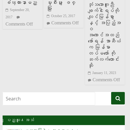
ခံၾကားနာမည္
မ္းစီးမႈ ျဖစ္
ဘုံသဘောတူညီ
ပြား
September 20,
ချက်ငါးရပ်ကို
October 25, 2017
လျင်မြန်စွာ
2017
နှင့် အပြည့်အ
Comments Off
Comments Off
ဝ
အကောင်အထည်
ဖော်ရန် အာဆီယံ
က မြန်မာ
တပ်မတော် ကို
ဆက်လက်တောင်း
ဆို
January 11, 2023
Comments Off
ျပည္သူ႔အသံ