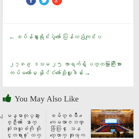
စပိန်နွားရိုင်းပွဲတော် ပြန်လည်ကျင်းပ
←
၂၇၈၉ ဒသမ ၂၅ ကာရက်ရှိ ပတ္တမြားကြီးအား
တပ်မတော်မှ နိုင်ငံတော်သို့လှူဒါန်း
→
You May Also Like
ျမန္မာလုပ္သားႏွ
ၿမိတ္ၿမိဳ႕
စ္ဦး၏ ေနာက္
ကေမၻာဇဘဏ္
ဆံုးအယူခံကို ထုိ
ခြဲတြင္ ေသန
င္းတရား႐ံုး လက္
တ္ေထာက္ အႏုၾက