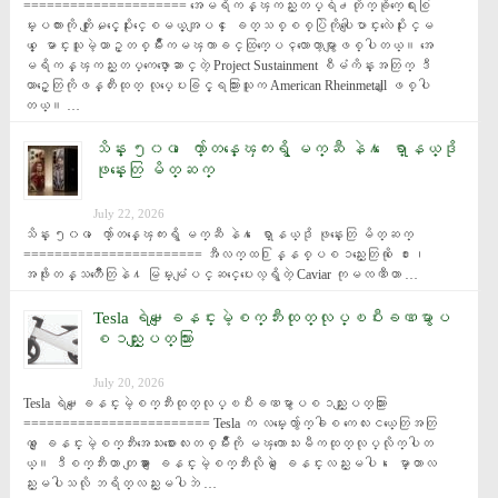
===================== အေမရိကန္ၾကည္းတပ္ရဲ႕တိုက္ခိုက္ေရးစြ
မ္းပကားကို တိုးျမႇင့္ေပးႏိုင္ေစမယ့္အျပင္ ေခတ္သစ္စစ္ပြဲကိုပါေျပာင္းလဲေပးႏိုင္မ
ယ့္ ေမာင္းသူမဲ့ယာဥ္တစ္မ်ိဳးကမၾကာခင္ထြက္ေပၚလာေတာ့မွာျဖစ္ပါတယ္။ အေ
မရိကန္ၾကည္းတပ္ကေဖာ္ေဆာင္တဲ့ Project Sustainment စီမံကိန္းအတြက္ ဒီ
ယာဥ္ေတြကိုဖန္တီးထုတ္ လုပ္ေပးခြင့္ရသြားသူက American Rheinmetall ျဖစ္ပါ
တယ္။ …
သိန္း ၅၀၀ ေက်ာ္တန္ေၾကးရွိ မက္ဆီ နဲ႔ ေရာ္နယ္ဒို
ဖုန္းေတြ မိတ္ဆက္
July 22, 2026
သိန္း ၅၀၀ ေက်ာ္တန္ေၾကးရွိ မက္ဆီ နဲ႔ ေရာ္နယ္ဒို ဖုန္းေတြ မိတ္ဆက္ 
======================= အီလက္ထ႐ြန္နစ္ပစၥည္းေတြကို ေ႐ႊ၊ 
အဖိုးတန္သတၱဳေတြနဲ႔ မြမ္းမံျပင္ဆင္ေပးေလ့ရွိတဲ့ Caviar ကုမၸဏီဟာ …
Tesla ရဲ႕‌ေျခနင္းမဲ့စက္ဘီးထုတ္လုပ္ၿပီးခဏမွာပ
စၥည္းျပတ္သြား
July 20, 2026
Tesla ရဲ႕‌ေျခနင္းမဲ့စက္ဘီးထုတ္လုပ္ၿပီးခဏမွာပစၥည္းျပတ္သြား 
======================== Tesla က လမ္းေလွ်ာက္ခါစ ကေလးငယ္ေတြအတြ
က္ ေျခနင္းမဲ့စက္ဘီးအေသးစားေလးတစ္မ်ိဳးကို မၾကာေသးမီကထုတ္လုပ္လိုက္ပါတ
ယ္။ ဒီစက္ဘီးဟာ တျခား ေျခနင္းမဲ့စက္ဘီးလိုပဲ ေျခနင္းလည္းမပါ၊ ေမာ္တာလ
ည္းမပါသလို ဘရိတ္လည္းမပါဘဲ …