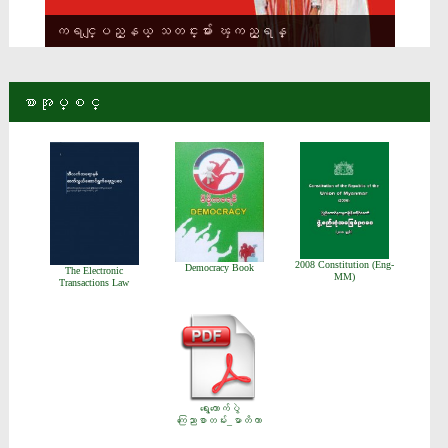
ကရင္ျပည္နယ္ သတင္းမ်ား ၾကည့္ရန္
စာအုပ္စင္
2008 Constitution (Eng-
Democracy Book
The Electronic
MM)
Transactions Law
ရွေးကောက်ပွဲ
ကြေညာစာတမ်း_မာတိကာ