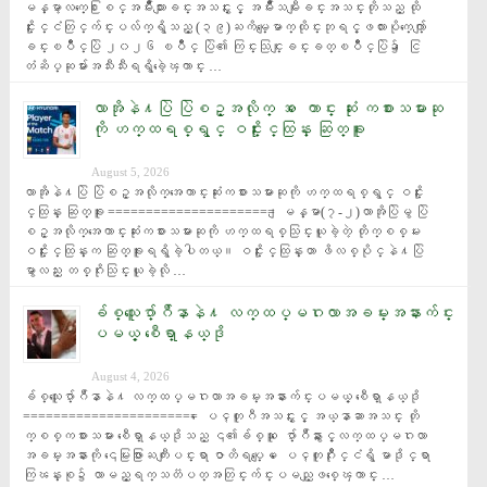
မန္မာ့လက္ေ႐ြးစင္အမ်ိဳးသားျခင္းအသင္းႏွင့္ အမ်ိဳးသမီးျခင္းအသင္းတိုသည္ ထို
င္းႏိုင္ငံတြင္က်င္းပလ်က္ရွိသည့္ (၃၉)ႀကိမ္ေျမာက္ထိုင္းဘုရင့္ဖလားပိုက္ေက်ာ္ျ
ခင္းၿပိဳင္ပြဲ ၂၀၂၆ ၿပိဳင္ ပြဲ၏ ကြင္းသြင္းျခင္းခတ္ၿပိဳင္ပြဲ၌ ေငြ
တံဆိပ္ဆုမ်ားအသီးသီးရရွိခဲ့ေၾကာင္း …
လာအိုနဲ႔ပြဲ ပြဲစဥ္အလိုက္ အ ေကာင္း ဆုံး ကစားသမားဆု
ကို ဟက္ထရစ္ရွင္ ဝင္းႏိုင္ထြန္း ဆြတ္ခူး
August 5, 2026
လာအိုနဲ႔ပြဲ ပြဲစဥ္အလိုက္အေကာင္းဆုံးကစားသမားဆုကို ဟက္ထရစ္ရွင္ ဝင္းႏို
င္ထြန္း ဆြတ္ခူး ====================== ျမန္မာ(၇-၂)လာအိုပြဲမွ ပြဲ
စဥ္အလိုက္အေကာင္းဆုံးကစားသမားဆုကို ဟက္ထရစ္သြင္းယူခဲ့တဲ့ တိုက္စစ္မႉး 
ဝင္းႏိုင္ထြန္းက ဆြတ္ခူးရရွိခဲ့ပါတယ္။ ဝင္းႏိုင္ထြန္းဟာ ဖိလစ္ပိုင္နဲ႔ပြဲ
မွာလည္း တစ္ဂိုးသြင္းယူခဲ့လို …
ခ်စ္သူေဂ်ာ္ဂ်ီနာနဲ႔ လက္ထပ္မဂၤလာအခမ္းအနားက်င္း
ပမယ့္ စီေရာ္နယ္ဒို
August 4, 2026
ခ်စ္သူေဂ်ာ္ဂ်ီနာနဲ႔ လက္ထပ္မဂၤလာအခမ္းအနားက်င္းပမယ့္ စီေရာ္နယ္ဒို 
======================= ေပၚတူဂီအသင္းႏွင့္ အယ္နာဆာအသင္း တို
က္စစ္ကစားသမား စီေရာ္နယ္ဒိုသည္ ၎၏ခ်စ္သူ ေဂ်ာ္ဂ်ီနာႏွင့္လက္ထပ္မဂၤလာ
အခမ္းအနားကို ၎ေမြးဖြားႀကီးျပင္းရာ ဇာတိရပ္ေျမ ေပၚတူဂီႏိုင္ငံရွိ မာဒိုင္ရာ
ကြၽန္းစု၌ လာမည့္ရက္သတၱပတ္အတြင္းက်င္းပမည္ျဖစ္ေၾကာင္း …