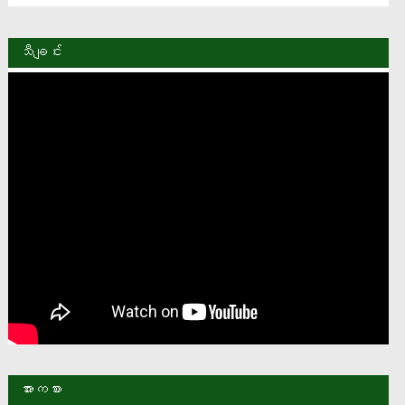
သီချင်း
အားကစား