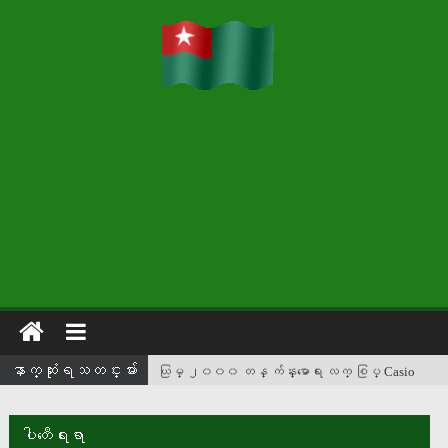
ယြမ္ ၂၀၀၀ တန္ က်န္းမာေရး လက္ စြပ္ Casio
ေနာက္ဆံုးရသတင္းမ်ား
မိတ္ဆက္
ႏိုင္ငံေတာ္သမၼတ ထိုင္းႏိုင္ငံသို႔ ေရာက္ရွိ
ပါတီေရးရာ