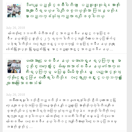
ဒီကေန့ျပည္ခုိင္ၿဖိဳးပါတီဟာ ျပည္သူလူထုရဲ႔အားကိုး
အားထားျပဳရမယ္႕ပါတီျဖစ္တယ္ဆိုတာ ကြၽန္မတို႔
နားလည္လက္ခံယုံၾကည္လာၿပီျဖစ္ပါတယ္
July 26, 2018
  မႏၲေလးတိုင္းေဒသႀကီး မိတီၴလာခ႐ိုင္ သာစည္ၿမိဳ႕နယ္ႏွင့္ ဝမ္းတြင္းၿ
မိဳ႕နယ္မ်ားတြင္ ဇူလိုင္ ၂၅ ရက္က ပါတီဝင္အဆိုျပဳလႊာေပးအပ္ပြဲမ်ားက်င္း
ပခဲ့ရာ ပါတီသို႔ဝင္ေရာက္ျခင္းႏွင့္ပတ္သက္၍ ဝမ္းတြင္းၿမိဳ႕နယ္ ဘုရားျ
ဖဴေက်းရြာအုပ္စု ရြာရွည္ေက်းရြာမွ ေမာင္စည္သူေအာင္ႏွင့္ သာစည္ၿမိဳ႕နယ္ …
မဟာေအာင္ေျမၿမိဳ႕နယ္ မဟာအေရွ႕ရပ္ကြက္မွ ေမာ
င္စုိင္းထက္ေက်ာ္ႏွင့္ ခ်မ္းေအးသာစံၿမိဳ႕နယ္ ကံေကာက္ႀ
ကီးရပ္ကြက္မွ မယြန္းမီမီေဇာ္တုိ႔မွ ျပည္ေထာင္စုၾ
ကံ့ခုိင္ေရးႏွင့္ဖြံ႕ၿဖိဳးေရးပါတီသုိ႔ ဝင္ေရာက္ျခင္းႏွင့္ပတ္သက္၍ ​ေျ
ပာျကားသြား​ေသာစကားသံမ်ား
July 26, 2018
  အမ်ဳိးသားေရးမူဝါဒကိုဦးတည္ၿပီး ဒို႔တာဝန္အေရးသံုးပါးကို ဦးထိပ္ထားေဆာင္ရြ
က္ေနတာျဖစ္တဲ့အတြက္ ကြၽန္ေတာ္တို႔လိုျပည္သူေတြ အားကိုးထိုက္တဲ့ပါတီႀကီးျဖ
စ္တာကို သိျမင္ၾကားသိရတဲ့အတြက္ ယံုၾကည္စိတ္နဲ႔ အခုလို ပါတီကိုဝင္ေ
ရာက္လာျခင္းျဖစ္ပါတယ္​။ မႏၲေလးတိုင္းေဒသႀကီး ပါတီ႐ံုးခန္းမ၌က်င္းပေသာ 
မႏၲေလးၿမိဳ႕ေပၚေလးၿမိဳ႕နယ္ ပါတီဝင္အဆုိျပဳလႊာစုေပါင္းေပးအပ္ပြဲအခမ္း
အနားကုိ ဇူလိုင္ …