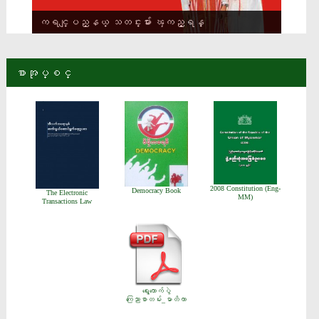
ခ်င္းျပည္နယ္ သတင္းမ်ား ၾကည့္ရန္
စာအုပ္စင္
2008 Constitution (Eng-
Democracy Book
The Electronic
MM)
Transactions Law
ရွေးကောက်ပွဲ
ကြေညာစာတမ်း_မာတိကာ