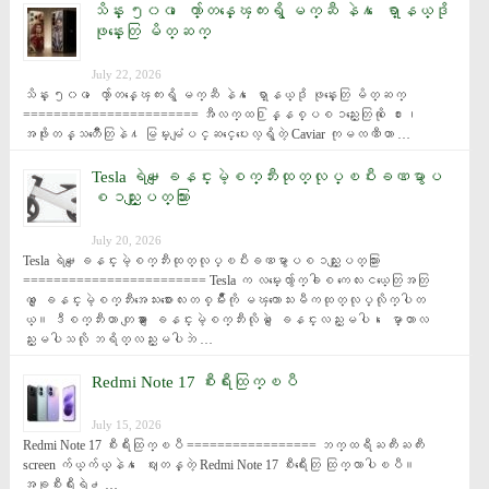
သိန္း ၅၀၀ ေက်ာ္တန္ေၾကးရွိ မက္ဆီ နဲ႔ ေရာ္နယ္ဒို
ဖုန္းေတြ မိတ္ဆက္
July 22, 2026
သိန္း ၅၀၀ ေက်ာ္တန္ေၾကးရွိ မက္ဆီ နဲ႔ ေရာ္နယ္ဒို ဖုန္းေတြ မိတ္ဆက္ 
======================= အီလက္ထ႐ြန္နစ္ပစၥည္းေတြကို ေ႐ႊ၊ 
အဖိုးတန္သတၱဳေတြနဲ႔ မြမ္းမံျပင္ဆင္ေပးေလ့ရွိတဲ့ Caviar ကုမၸဏီဟာ …
Tesla ရဲ႕‌ေျခနင္းမဲ့စက္ဘီးထုတ္လုပ္ၿပီးခဏမွာပ
စၥည္းျပတ္သြား
July 20, 2026
Tesla ရဲ႕‌ေျခနင္းမဲ့စက္ဘီးထုတ္လုပ္ၿပီးခဏမွာပစၥည္းျပတ္သြား 
======================== Tesla က လမ္းေလွ်ာက္ခါစ ကေလးငယ္ေတြအတြ
က္ ေျခနင္းမဲ့စက္ဘီးအေသးစားေလးတစ္မ်ိဳးကို မၾကာေသးမီကထုတ္လုပ္လိုက္ပါတ
ယ္။ ဒီစက္ဘီးဟာ တျခား ေျခနင္းမဲ့စက္ဘီးလိုပဲ ေျခနင္းလည္းမပါ၊ ေမာ္တာလ
ည္းမပါသလို ဘရိတ္လည္းမပါဘဲ …
Redmi Note 17 စီးရီးထြက္ၿပီ
July 15, 2026
Redmi Note 17 စီးရီးထြက္ၿပီ ================= ဘက္ထရီႀကီးႀကီး 
screen က်ယ္က်ယ္နဲ႔ ေဈးတန္တဲ့ Redmi Note 17 စီးရီးေတြ ထြက္လာပါၿပီ။ 
အခုစီးရီးရဲ႕ …