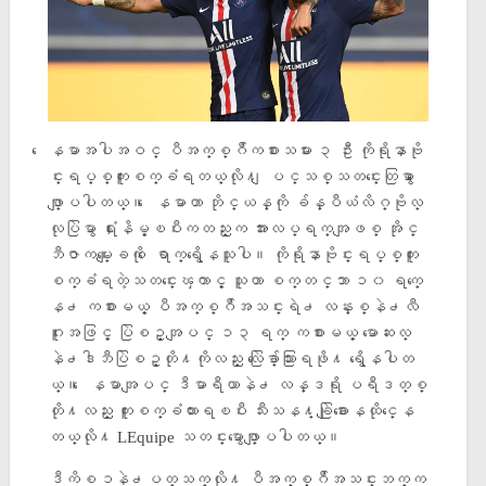
ေနမာအပါအဝင္ ပီအက္စ္ဂ်ီကစားသမား ၃ ဦး ကိုရိုနာဗို
င္းရပ္စ္ကူးစက္ခံရတယ္လို႔ ျပင္သစ္သတင္းေတြမွာ ေ
ဖာ္ျပပါတယ္။ ေနမာဟာ ဘိုင္ယန္ကို ခ်န္ပီယံလိဂ္ဗိုလ္
လုပြဲမွာ ရႈံးနိမ့္ၿပီးကတည္းက အားလပ္ရက္အျဖစ္ အိုင္
ဘီဇာကမ္းေျခကို ေရာက္ရွိေနသူပါ။ ကိုရိုနာဗိုင္းရပ္စ္ကူး
စက္ခံရတဲ့သတင္းေၾကာင့္ သူဟာ စက္တင္ဘာ ၁၀ ရက္ေ
န႕ ကစားမယ့္ ပီအက္စ္ဂ်ီအသင္းရဲ႕ လန္းစ္နဲ႕လီ
ဂူးအဖြင့္ ပြဲစဥ္အျပင္ ၁၃ ရက္ ကစားမယ့္ မာေဆးလ္
နဲ႕ဒါဘီပြဲစဥ္တို႔ကိုလည္း လြဲေခ်ာ္သြားရဖို႔ ရွိေနပါတ
ယ္။ ေနမာအျပင္ ဒီမာရီယာနဲ႕ လန္ဒရို ပရီဒတ္စ္
တို႔လည္း ကူးစက္ခံထားရၿပီး သီးသန႔္ခြဲျခားေနထိုင္ေန
တယ္လို႔ LEquipe သတင္းမွာေဖာ္ျပပါတယ္။
ဒီကိစၥနဲ႕ပတ္သက္လို႔ ပီအက္စ္ဂ်ီအသင္းဘက္က