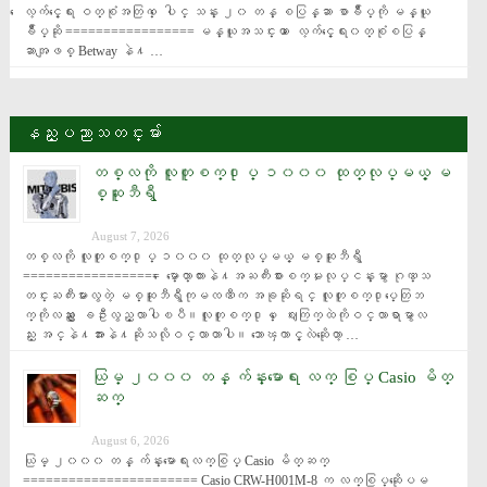
ေလ့က်င့္ေရး ဝတ္စုံအတြက္ ေပါင္ သန္း ၂၀ တန္ စပြန္ဆာ စာခ်ဳပ္ကို မန္ယူ 
ခ်ဳပ္ဆို ================= မန္ယူအသင္းဟာ ေလ့က်င့္ေရး၀တ္စုံစပြန္
ဆာအျဖစ္ Betway နဲ႔ …
နည္းပညာသတင္းမ်ား
တစ္လကို လူတူစက္႐ုပ္ ၁၀၀၀ ထုတ္လုပ္မယ့္ မ
စ္ဆူဘီရွီ
August 7, 2026
တစ္လကို လူတူစက္႐ုပ္ ၁၀၀၀ ထုတ္လုပ္မယ့္ မစ္ဆူဘီရွီ 
================== ေမာ္ေတာ္ကားနဲ႔အႀကီးစားစက္မႈလုပ္ငန္းမွာ ဂုဏ္သ
တင္းႀကီးမားလွတဲ့ မစ္ဆူဘီရွီကုမၸဏီက အခုဆိုရင္ လူတူစက္႐ုပ္ေတြဘ
က္ကိုလည္း ေျခဦးလွည့္လာပါၿပီ။လူတူစက္႐ုပ္ ေဈးကြက္ထဲကိုဝင္လာရာမွာလ
ည္း အင္နဲ႔အားနဲ႔ဆိုသလိုဝင္လာတာပါ။ ဘာေၾကာင့္လဲဆိုေတာ့ …
ယြမ္ ၂၀၀၀ တန္ က်န္းမာေရး လက္ စြပ္ Casio မိတ္
ဆက္
August 6, 2026
ယြမ္ ၂၀၀၀ တန္ က်န္းမာေရးလက္စြပ္ Casio မိတ္ဆက္ 
======================= Casio CRW-H001M-8 က လက္စြပ္ဆိုေပမ