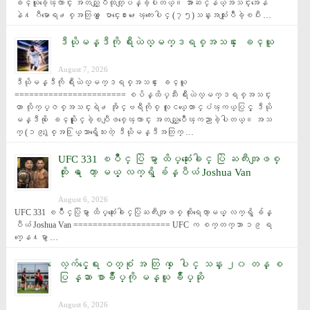
ခၚယူခဲ့ေၾကာင္း ‌အတည္ျပဳထုတ္ျပန္ခဲ့ပါတယ္။ အာဆင္နယ္အသင္းအေန
နဲ႔ ဂီမာေရ႕စ္အတြက္ ေျပာင္းေ႐ႊ႕ေၾကးေပါင္ (၇၅)သန္းအသုံးျပဳခဲ့ၿပီး …
ဒီယိုမန္ဒီကို ရီးယဲလ္မက္ဒရစ္အသင္း ေခၚယူ
August 7, 2026
ဒီယိုမန္ဒီကို ရီးယဲလ္မက္ဒရစ္အသင္း ေခၚယူ 
======================= စပိန္ထိပ္သီး ရီးယဲလ္မက္ဒရစ္အသင္း
ဟာ လိုက္ပ္ဇစ္အသင္းရဲ႕ အိုင္ဗရီကိုစ္ လူငယ္ေတာင္ပံၾကယ္ပြင့္ ဒီယို
မန္ဒီကို ေခၚယူႏိုင္ခဲ့ၿပီျဖစ္ေၾကာင္း အတည္ျပဳေၾကညာခဲ့ပါတယ္။ အသ
က္ (၁၉)ႏွစ္အ႐ြယ္သာရွိေသးတဲ့ ဒီယိုမန္ဒီအတြက္ …
UFC 331 ၿပိဳင္ ပြဲ မွာ ထိပ္ဆုံးေခါင္ ပြဲ ႀကီးအျဖစ္
ထိုး ရ ေတာ့ မယ့္ လက္ရွိ ခ်န္ပီယံ ‌Joshua Van
August 6, 2026
UFC 331 ၿပိဳင္ပြဲမွာ ထိပ္ဆုံးေခါင္ပြဲႀကီးအျဖစ္ ထိုးရေတာ့မယ့္ လက္ရွိ ခ်န္
ပီယံ ‌Joshua Van ==================== UFC က စက္တက္ဘာ ၁၉ ရ
က္ေန႔မွာ …
ေလ့က်င့္ေရး ဝတ္စုံ အ တြ က္ ေပါင္ သန္း ၂၀ တန္ စ
ပြ န္ဆာ စာခ်ဳပ္ကို မန္ယူ ခ်ဳပ္ဆို
August 6, 2026