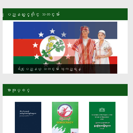
ျပည္နယ္ႏွင့္တိုင္း သတင္းမ်ား
ခ်င္းျပည္နယ္ သတင္းမ်ား ၾကည့္ရန္
စာအုပ္စင္