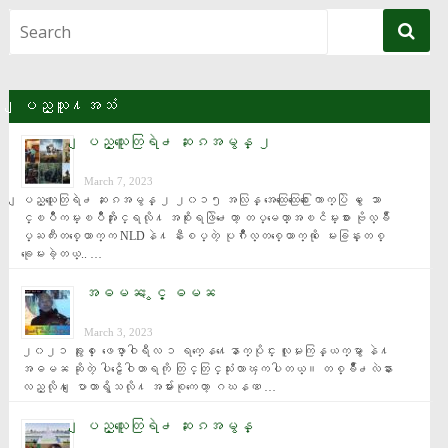
ျပည္သူ႔အသံ
ျပည္သူေတြရဲ႕ ဆႏၵအမွန္ ၂
March 7, 2023
ျပည္သူေတြရဲ႕ ဆႏၵအမွန္ ၂ ၂၀၁၅ အလြန္ အေထြေထြေ႐ြးေကာက္ပြဲ မွ ေသာ
င္ၿပိဳကမ္းၿပိဳအႏိုင္ရလို႔ အစိုးရဖြဲ႕ေတာ့ တပ္မေတာ္အၿငိမ္းစား ဗိုလ္ခ်ဳ
ပ္ႀကီးတစ္ေယာက္က NLDနဲ႔ နီးစပ္တဲ့ ပုဂၢိဳလ္တစ္ေယာက္ကို ေမးခြန္းတစ္
ခုေမးခဲ့တယ္.. …
အဓမၼ ႏွင့္ ဓမၼ
March 3, 2023
၂၀၂၁ ခုႏွစ္ ေဖေဖာ္ဝါရီလ ၁ ရက္ေန႔ေနာက္ပိုင္း လူမႈကြန္ယက္မွာ နဲ႔ 
အဓမၼ ဆိုတဲ့ ပါဠိေဝါဟာရကို တြင္တြင္သုံးလာၾကပါတယ္။ တစ္ခ်ိဳ႕လဲနား
လည္လို႔ ေျပာတာရွိသလို႔ အမ်ားစုကေတာ့ ဂဃနဏ …
ျပည္သူေတြရဲ႕ ဆႏၵအမွန္