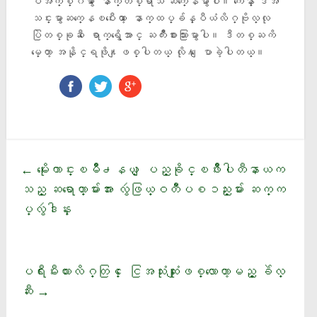
ပီအက္စ္ဂ်ီမွာ ေနာက္တစ္ရာသီ ဆက္ေနမွာပါ။ က်ေနာ္ ဒီအ
သင္းမွာဆက္ေနၿပီးေတာ့ ေနာက္ထပ္ခ်န္ပီယံလိဂ္ဗိုလ္လု
ပြဲတစ္ခုဆီ ေရာက္ရွိေအာင္ ႀကိဳးစားသြားမွာပါ။ ဒီတစ္ႀကိ
မ္ေတာ့ အနိုင္ရဖို႔ျဖစ္ပါတယ္ လို႔ ေျပာခဲ့ပါတယ္။
မိုးေကာင္းၿမိဳ႕နယ္ ျပည္ခိုင္ၿဖိဳးပါတီနာယက
←
သည္ ဆရာေတာ္မ်ားအား လွဴဖြယ္ဝတၴဳပစၥည္းမ်ား ဆက္က
ပ္လွဴဒါန္း
ပရီးမီးယားလိဂ္တြင္ ေငြအသံုးဆံုးျဖစ္လာေတာ့မည့္ ခ်ဲလ္
ဆီး
→