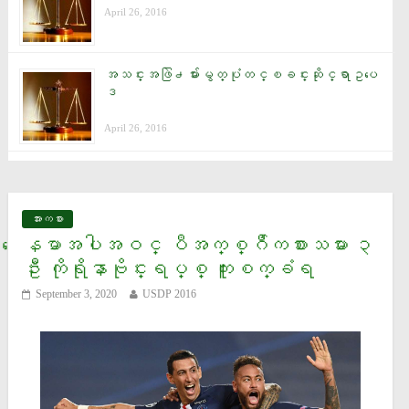
April 26, 2016
အသင္းအဖြဲ႕မ်ားမွတ္ပုံတင္ၿခင္းဆိုင္ရာဥပေ
ဒ
April 26, 2016
အားကစား
ေနမာအပါအဝင္ ပီအက္စ္ဂ်ီကစားသမား ၃
ဦး ကိုရိုနာဗိုင္းရပ္စ္ ကူးစက္ခံရ
September 3, 2020
USDP 2016