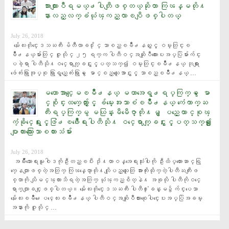
အားထားျပဳရမယ္႕ပါတီျဖစ္တယ္ဆိုတာ ကြၽန္မတို႔
နားလည္လက္ခံယုံၾကည္လာၿပီျဖစ္ပါတယ္
July 26, 2018
  မႏၲေလးတိုင္းေဒသႀကီး မိတီၴလာခ႐ိုင္ သာစည္ၿမိဳ႕နယ္ႏွင့္ ဝမ္းတြင္းၿ
မိဳ႕နယ္မ်ားတြင္ ဇူလိုင္ ၂၅ ရက္က ပါတီဝင္အဆိုျပဳလႊာေပးအပ္ပြဲမ်ားက်င္း
ပခဲ့ရာ ပါတီသို႔ဝင္ေရာက္ျခင္းႏွင့္ပတ္သက္၍ ဝမ္းတြင္းၿမိဳ႕နယ္ ဘုရားျ
ဖဴေက်းရြာအုပ္စု ရြာရွည္ေက်းရြာမွ ေမာင္စည္သူေအာင္ႏွင့္ သာစည္ၿမိဳ႕နယ္ …
မဟာေအာင္ေျမၿမိဳ႕နယ္ မဟာအေရွ႕ရပ္ကြက္မွ ေမာ
င္စုိင္းထက္ေက်ာ္ႏွင့္ ခ်မ္းေအးသာစံၿမိဳ႕နယ္ ကံေကာက္ႀ
ကီးရပ္ကြက္မွ မယြန္းမီမီေဇာ္တုိ႔မွ ျပည္ေထာင္စုၾ
ကံ့ခုိင္ေရးႏွင့္ဖြံ႕ၿဖိဳးေရးပါတီသုိ႔ ဝင္ေရာက္ျခင္းႏွင့္ပတ္သက္၍ ​ေျ
ပာျကားသြား​ေသာစကားသံမ်ား
July 26, 2018
  အမ်ဳိးသားေရးမူဝါဒကိုဦးတည္ၿပီး ဒို႔တာဝန္အေရးသံုးပါးကို ဦးထိပ္ထားေဆာင္ရြ
က္ေနတာျဖစ္တဲ့အတြက္ ကြၽန္ေတာ္တို႔လိုျပည္သူေတြ အားကိုးထိုက္တဲ့ပါတီႀကီးျဖ
စ္တာကို သိျမင္ၾကားသိရတဲ့အတြက္ ယံုၾကည္စိတ္နဲ႔ အခုလို ပါတီကိုဝင္ေ
ရာက္လာျခင္းျဖစ္ပါတယ္​။ မႏၲေလးတိုင္းေဒသႀကီး ပါတီ႐ံုးခန္းမ၌က်င္းပေသာ 
မႏၲေလးၿမိဳ႕ေပၚေလးၿမိဳ႕နယ္ ပါတီဝင္အဆုိျပဳလႊာစုေပါင္းေပးအပ္ပြဲအခမ္း
အနားကုိ ဇူလိုင္ …