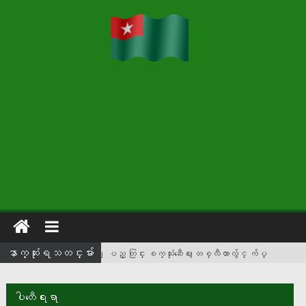
ေနာက္ဆံုးရသတင္းမ်ား
ျပည္ တြင္း စက္သုံးဆီေဈး တစ္လီတာလွ်င္ က်ပ္
၁၇၀ မွ ၂၆၅ အထိ ျမင့္တက္
တစ္လကို လူတူစက္႐ုပ္ ၁၀၀၀ ထုတ္လုပ္မယ့္ မစ္ဆူဘီရွီ
ပါတီေရးရာ