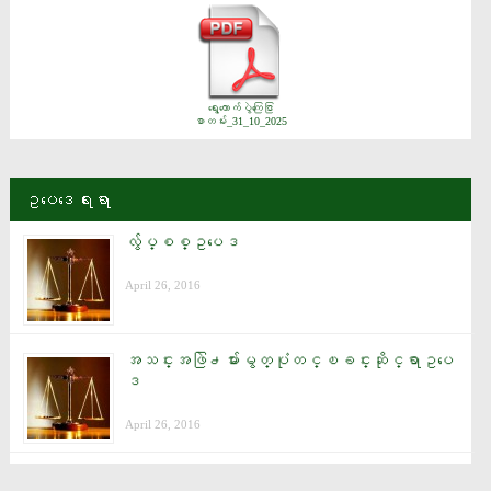
ရွေးကောက်ပွဲကြေငြာ
စာတမ်း_31_10_2025
ဥပေဒေရးရာ
လွ်ပ္စစ္ဥပေဒ
April 26, 2016
အသင္းအဖြဲ႕မ်ားမွတ္ပုံတင္ၿခင္းဆိုင္ရာဥပေ
ဒ
April 26, 2016