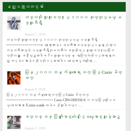
နည္းပညာသတင္းမ်ား
တစ္လကို လူတူစက္႐ုပ္ ၁၀၀၀ ထုတ္လုပ္မယ့္ မ
စ္ဆူဘီရွီ
August 7, 2026
တစ္လကို လူတူစက္႐ုပ္ ၁၀၀၀ ထုတ္လုပ္မယ့္ မစ္ဆူဘီရွီ 
================== ေမာ္ေတာ္ကားနဲ႔အႀကီးစားစက္မႈလုပ္ငန္းမွာ ဂုဏ္သ
တင္းႀကီးမားလွတဲ့ မစ္ဆူဘီရွီကုမၸဏီက အခုဆိုရင္ လူတူစက္႐ုပ္ေတြဘ
က္ကိုလည္း ေျခဦးလွည့္လာပါၿပီ။လူတူစက္႐ုပ္ ေဈးကြက္ထဲကိုဝင္လာရာမွာလ
ည္း အင္နဲ႔အားနဲ႔ဆိုသလိုဝင္လာတာပါ။ ဘာေၾကာင့္လဲဆိုေတာ့ …
ယြမ္ ၂၀၀၀ တန္ က်န္းမာေရး လက္ စြပ္ Casio မိတ္
ဆက္
August 6, 2026
ယြမ္ ၂၀၀၀ တန္ က်န္းမာေရးလက္စြပ္ Casio မိတ္ဆက္ 
======================= Casio CRW-H001M-8 က လက္စြပ္ဆိုေပမ
ယ့္ အေသးစားနာရီ mini-watch ေလးနဲ႔ ပိုတူပါတယ္။ …
ေခတ္သစ္ စစ္ ပြဲ ကိုေျပာင္းလဲေပးႏိုင္မယ့္ေမာင္းသူမဲ့ယာဥ္
August 3, 2026