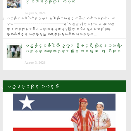
ယ္ ဝတၳဳအစုစုတို႔ ကပ္လႉ
August 5, 2026
ျပည္ခိုင္ၿဖိဳးပါတီဒုဥကၠ႒မွ ဝါဆိုသကၤန္းႏွင့္ လႉဖြယ္ ဝတၳဳအစုစုတို႔ က
ပ္လႉ ========================= (ျပည္တြင္း)ၾသဂုတ္ ၄ ေနျပည္ေ
တာ္ ၊တပ္ကုန္းၿမိဳ႕နယ္ အေနာ္ရထာရပ္ကြက္ ၿမိဳ႕ေရွ႕စႏၵာ႐ုံဘုန္းေ
တာ္ႀကီးေက်ာင္းမွ သက္ေတာ္ရွည္ ဆရာေတာ္ဘုရားႀကီးအား ၾသဂုတ္လ …
ျပည္ခိုင္ၿဖိဳးပါတီ ဥကၠ႒ ဦးခင္ရီ တိုင္းေဒသႀကီး/ျ
ပည္နယ္ လႊတ္ေတာ္ဥကၠ႒မ်ားႏွင့္ အစည္း အ ေဝး ျပဳလုပ္
August 3, 2026
ျပည္နယ္ႏွင့္တိုင္း သတင္းမ်ား