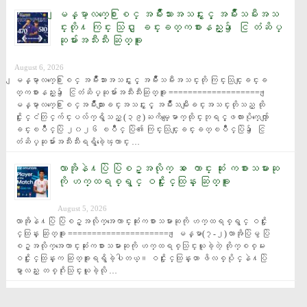
ျမန္မာ့လက္ေ႐ြးစင္ အမ်ိဳးသားအသင္းႏွင့္ အမ်ိဳးသမီးအသ
င္းတို႔ ကြင္း သြင္း ျခင္းခတ္ကစားနည္း၌ ေငြ တံဆိပ္
ဆုမ်ားအသီးသီး ဆြတ္ခူး
August 6, 2026
ျမန္မာ့လက္ေ႐ြးစင္ အမ်ိဳးသားအသင္းႏွင့္ အမ်ိဳးသမီးအသင္းတို ကြင္းသြင္းျခင္းခ
တ္ကစားနည္း၌ ေငြတံဆိပ္ဆုမ်ားအသီးသီးဆြတ္ခူး ==================== ျ
မန္မာ့လက္ေ႐ြးစင္အမ်ိဳးသားျခင္းအသင္းႏွင့္ အမ်ိဳးသမီးျခင္းအသင္းတိုသည္ ထို
င္းႏိုင္ငံတြင္က်င္းပလ်က္ရွိသည့္ (၃၉)ႀကိမ္ေျမာက္ထိုင္းဘုရင့္ဖလားပိုက္ေက်ာ္ျ
ခင္းၿပိဳင္ပြဲ ၂၀၂၆ ၿပိဳင္ ပြဲ၏ ကြင္းသြင္းျခင္းခတ္ၿပိဳင္ပြဲ၌ ေငြ
တံဆိပ္ဆုမ်ားအသီးသီးရရွိခဲ့ေၾကာင္း …
လာအိုနဲ႔ပြဲ ပြဲစဥ္အလိုက္ အ ေကာင္း ဆုံး ကစားသမားဆု
ကို ဟက္ထရစ္ရွင္ ဝင္းႏိုင္ထြန္း ဆြတ္ခူး
August 5, 2026
လာအိုနဲ႔ပြဲ ပြဲစဥ္အလိုက္အေကာင္းဆုံးကစားသမားဆုကို ဟက္ထရစ္ရွင္ ဝင္းႏို
င္ထြန္း ဆြတ္ခူး ====================== ျမန္မာ(၇-၂)လာအိုပြဲမွ ပြဲ
စဥ္အလိုက္အေကာင္းဆုံးကစားသမားဆုကို ဟက္ထရစ္သြင္းယူခဲ့တဲ့ တိုက္စစ္မႉး 
ဝင္းႏိုင္ထြန္းက ဆြတ္ခူးရရွိခဲ့ပါတယ္။ ဝင္းႏိုင္ထြန္းဟာ ဖိလစ္ပိုင္နဲ႔ပြဲ
မွာလည္း တစ္ဂိုးသြင္းယူခဲ့လို …