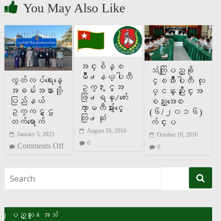
You May Also Like
အင္းစိန္ၿ
သံတြဲျပည္ခို
မိဳ႕နယ္ပါတီ
လွတ်လပ်ရေးနေ့
င္ၿဖိဳးပါတီ လု
ဥကၠ႒ႏွင့္အ
အခမ်းအနားသို့
ပ္ငန္းညႇိႏိႈင္းအ
ဖြဲ႕ရပ္/ေက်းေ
ပြည်နယ်
စည္းအေ၀း
ကာ္မတီမ်ားႏွင့္ေ
ဥက္ကဋ္ဌ
(၆/၂၀၁၆)
တြ႕ဆံု
တက်ရောက်
က်င္းပ
August 16, 2016
January 5, 2023
October 19, 2016
0
Comments Off
0
ျပည္သူ႔အသံ