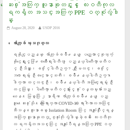
ေဆး႐ုံအတြက္ လူနာခုတင္ႏွင့္ ေလးဝတီကုလ
ရကၡိတ အသင္းအတြက္ PPE ဝတ္စုံလွဴဒါ
န္း
August 28, 2020
USDP 2016
ေက်ာက္ျဖဴ ၾသဂုတ္လ
ရခိုင္ျပည္နယ္ ေက်ာက္ျဖဴၿမိဳ႕နယ္ ျပည္ေထာင္စုၾကံ့
ခုိင္ေရးႏွင့္ဖြံ႕ၿဖိဳးေရးပါတီက ျပည္နယ္ပါတီေကာ္မတီဝ
င္ ဦးသိန္းႏု၊ ခ႐ိုင္ပါတီဥကၠ႒ ဦးျမလင္း၊ ခ႐ိုင္
ဘ႑ာေရးမွဴး ဦးခင္ေမာင္ႀကီး၊ ၿမိဳ႕နယ္ပါတီဥကၠ႒ ေ
ဒါက္တာ ထင္လင္းဦး၊ ၿမိဳ႕နယ္ပါတီ အတြင္းေရးမွဴး ဦး
တင္ထြန္း၊ ပါတီေကာ္မတီဝင္မ်ားႏွင့္ ႐ုံးဝန္ထမ္းမ်ားသည္
ယေန႔ မြန္းလြဲ ၂ နာရီက ေက်ာက္ျဖဴၿမိဳ႕နယ္ ျပည္
သူ႔ေဆး႐ုံသို႔ သြားေရာက္ကာ COVID-19 ေရာဂါကာလအတြင္း
သီးသန္႔လူနာခန္း Isolation Room တြင္ အသုံးျပဳႏိုင္ရန္
အတြက္ လူနာခုတင္ ႏွစ္လုံးကုိ လွဴဒါန္းခဲ့ၿပီး ေလးဝတီကု
လ ရကၡိတအသင္းတြင္ အသုံးျပဳရန္အတြက္ PPE ဝတ္