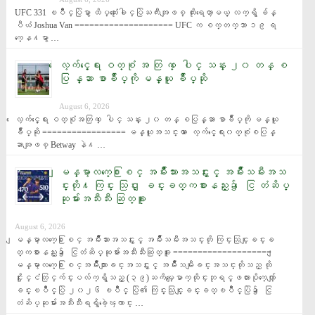
UFC 331 ၿပိဳင္ပြဲမွာ ထိပ္ဆုံးေခါင္ပြဲႀကီးအျဖစ္ ထိုးရေတာ့မယ့္ လက္ရွိ ခ်န္
ပီယံ ‌Joshua Van ==================== UFC က စက္တက္ဘာ ၁၉ ရ
က္ေန႔မွာ …
ေလ့က်င့္ေရး ဝတ္စုံ အ တြ က္ ေပါင္ သန္း ၂၀ တန္ စ
ပြ န္ဆာ စာခ်ဳပ္ကို မန္ယူ ခ်ဳပ္ဆို
August 6, 2026
ေလ့က်င့္ေရး ဝတ္စုံအတြက္ ေပါင္ သန္း ၂၀ တန္ စပြန္ဆာ စာခ်ဳပ္ကို မန္ယူ 
ခ်ဳပ္ဆို ================= မန္ယူအသင္းဟာ ေလ့က်င့္ေရး၀တ္စုံစပြန္
ဆာအျဖစ္ Betway နဲ႔ …
ျမန္မာ့လက္ေ႐ြးစင္ အမ်ိဳးသားအသင္းႏွင့္ အမ်ိဳးသမီးအသ
င္းတို႔ ကြင္း သြင္း ျခင္းခတ္ကစားနည္း၌ ေငြ တံဆိပ္
ဆုမ်ားအသီးသီး ဆြတ္ခူး
August 6, 2026
ျမန္မာ့လက္ေ႐ြးစင္ အမ်ိဳးသားအသင္းႏွင့္ အမ်ိဳးသမီးအသင္းတို ကြင္းသြင္းျခင္းခ
တ္ကစားနည္း၌ ေငြတံဆိပ္ဆုမ်ားအသီးသီးဆြတ္ခူး ==================== ျ
မန္မာ့လက္ေ႐ြးစင္အမ်ိဳးသားျခင္းအသင္းႏွင့္ အမ်ိဳးသမီးျခင္းအသင္းတိုသည္ ထို
င္းႏိုင္ငံတြင္က်င္းပလ်က္ရွိသည့္ (၃၉)ႀကိမ္ေျမာက္ထိုင္းဘုရင့္ဖလားပိုက္ေက်ာ္ျ
ခင္းၿပိဳင္ပြဲ ၂၀၂၆ ၿပိဳင္ ပြဲ၏ ကြင္းသြင္းျခင္းခတ္ၿပိဳင္ပြဲ၌ ေငြ
တံဆိပ္ဆုမ်ားအသီးသီးရရွိခဲ့ေၾကာင္း …