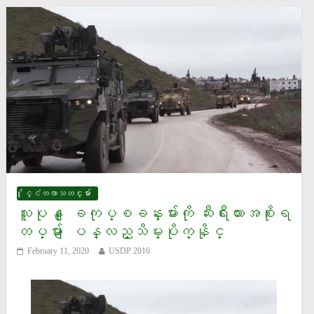
ႏိုင္ငံတကာသတင္းမ်ား
သူပုန္ ေျခကုပ္စခန္းမ်ားကို ဆီးရီးယားအစိုးရ
တပ္မ်ား ျပန္လည္သိမ္းပိုက္နိုင္
February 11, 2020
USDP 2016