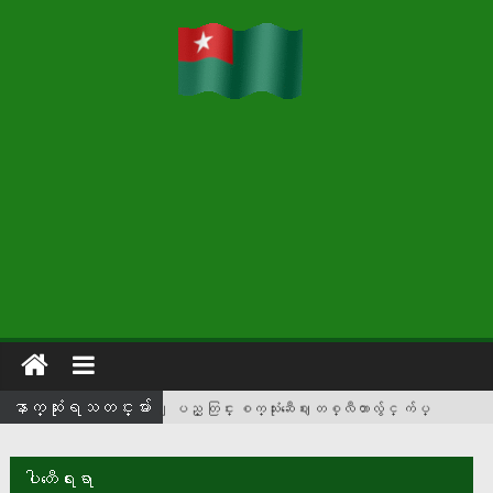
ေနာက္ဆံုးရသတင္းမ်ား
ျပည္ တြင္း စက္သုံးဆီေဈး တစ္လီတာလွ်င္ က်ပ္
၁၇၀ မွ ၂၆၅ အထိ ျမင့္တက္
တစ္လကို လူတူစက္႐ုပ္ ၁၀၀၀ ထုတ္လုပ္မယ့္ မစ္ဆူဘီရွီ
ပါတီေရးရာ