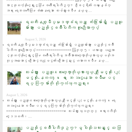
================================= ဩဂုတ္ ၅၊ ေလးမ်က္ႏွာ ျပည္ေ
ထာင္စုႀကံ့ခိုင္ေရးႏွင့္ဖြံ႕ၿဖိဳးေရးပါတီဥကၠ႒ ဦးခင္ရီ၏ လမ္းၫႊန္ခ်က္
အရ ေရေဘးႀကဳံေတြ႕ခံစားေနရေသာ ေလးမ်က္ႏွာၿမိဳ႕နယ္မွ …
ေရႀကီးနစ္ျမဳပ္မႈဒဏ္ခံရသည့္ ေက်း႐ြာမ်ားရွိ ျပည္သူ
မ်ားအား ျပည္ခိုင္ၿဖိဳးပါတီက ကူညီေထာက္ပံ့
August 5, 2026
ေရႀကီးနစ္ျမဳပ္မႈဒဏ္ခံရသည့္ ေက်း႐ြာမ်ားရွိ ျပည္သူမ်ားအား ျပည္ခိုင္ၿဖိဳး
ပါတီက ကူညီေထာက္ပံ့ ================= ဩဂုတ္ ၅၊ ဟသၤာတ ျပည္ေထာ
င္စုႀကံ့ခိုင္ေရးႏွင့္ဖြံ႕ၿဖိဳးေရးပါတီမွ အမ်ိဳးသားလႊတ္ေတာ္ကိုယ္စားလွယ္ ဗဟိုအ
လုပ္အမႈေဆာင္ ဦးေအာင္တင္ျမင့္၏ ဦးေဆာင္မႈႏွင့္ ဟသၤာတၿမိဳ႕နယ္ …
ေလးမ်က္ႏွာ ျပည္သူ႔လႊတ္ေတာ္ကိုယ္စားလွယ္ ဦးျမင့္စိုး၊ (ျ
မင့္စိုး-နတလ) ၊ ေရ ေဘး သင့္ေနေသာ ၿမိဳ႕ေပၚ
ရပ္ ကြက္ မ်ားကို လိုက္လံၾကည့္ရႈ။
August 5, 2026
ေလးမ်က္ႏွာ ျပည္သူ႔လႊတ္ေတာ္ကိုယ္စားလွယ္ ဦးျမင့္စိုး၊ (ျမင့္စိုး-နတလ) ၊ ေရေ
ဘးသင့္ေနေသာ ၿမိဳ႕ေပၚ ရပ္ကြက္ မ်ားကို လိုက္လံၾကည့္ရႈ။ 
============================= ေလးမ်က္ႏွာ ၾသဂုတ္ ၄ ဧရာဝတီတို
င္းေဒသႀကီး၊ …
ျပည္ခိုင္ၿဖိဳးပါတီဒုဥကၠ႒မွ ဝါဆိုသကၤန္းႏွင့္ လႉ ဖြ