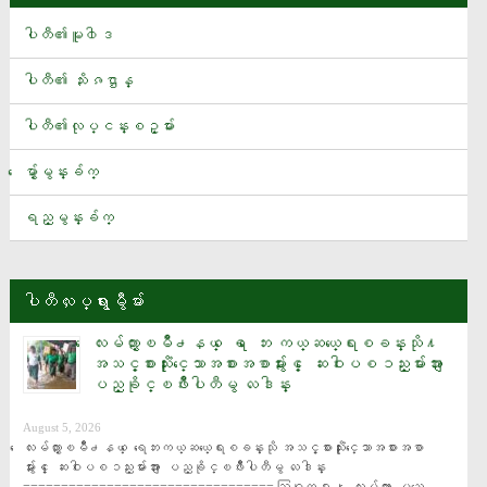
UFC 331 ၿပိဳင္ ပြဲ မွာ ထိပ္ဆုံးေခါင္ ပြဲ ႀကီးအျဖစ္ ထိုး ရ ေတာ့ မယ့္ လက္ရွိ
ပါတီ၏မူ၀ါဒ
ခ်န္ပီယံ ‌Joshua Van
ယြမ္ ၂၀၀၀ တန္ က်န္းမာေရး လက္ စြပ္ Casio မိတ္ဆက္
ပါတီ၏ သႏိၷဌာန္
ႏိုင္ငံေတာ္သမၼတ ထိုင္းႏိုင္ငံသို႔ ေရာက္ရွိ
ပါတီ၏လုပ္ငန္းစဥ္မ်ား
ေလ့က်င့္ေရး ဝတ္စုံ အ တြ က္ ေပါင္ သန္း ၂၀ တန္ စ ပြ န္ဆာ စာခ်ဳပ္ကို မ
န္ယူ ခ်ဳပ္ဆို
ေမွ်ာ္မွန္းခ်က္
ျမန္မာ့လက္ေ႐ြးစင္ အမ်ိဳးသားအသင္းႏွင့္ အမ်ိဳးသမီးအသင္းတို႔ ကြင္း သြင္း ျခ
ရည္မွန္းခ်က္
င္းခတ္ကစားနည္း၌ ေငြ တံဆိပ္ဆုမ်ားအသီးသီး ဆြတ္ခူး
ေလးမ်က္ႏွာၿမိဳ႕နယ္ ေရ ေဘး ကယ္ဆယ္ေရးစခန္းသို႔ အသင့္စားသုံးႏိုင္ေသာအစား
အစာမ်ားႏွင့္ ေဆးဝါးပစၥည္းမ်ားအား ျပည္ခိုင္ၿဖိဳးပါတီမွ လႉဒါန္း
ပါတီလႈပ္ရွားမွဳမ်ား
ေရႀကီးနစ္ျမဳပ္မႈဒဏ္ခံရသည့္ ေက်း႐ြာမ်ားရွိ ျပည္သူမ်ားအား ျပည္ခိုင္ၿဖိဳး
ေလးမ်က္ႏွာၿမိဳ႕နယ္ ေရ ေဘး ကယ္ဆယ္ေရးစခန္းသို႔
ပါတီက ကူညီေထာက္ပံ့
အသင့္စားသုံးႏိုင္ေသာအစားအစာမ်ားႏွင့္ ေဆးဝါးပစၥည္းမ်ားအား ျ
ဒီယိုမန္ဒီကို ရီးယဲလ္မက္ဒရစ္အသင္း ေခၚယူ
ပည္ခိုင္ၿဖိဳးပါတီမွ လႉဒါန္း
August 5, 2026
ေလးမ်က္ႏွာၿမိဳ႕နယ္ ေရေဘးကယ္ဆယ္ေရးစခန္းသို အသင့္စားသုံးႏိုင္ေသာအစားအစာ
မ်ားႏွင့္ ေဆးဝါးပစၥည္းမ်ားအား ျပည္ခိုင္ၿဖိဳးပါတီမွ လႉဒါန္း 