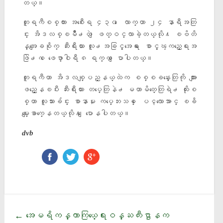
တယ္။
တူရကီစစ္ကား အစီးေရ ၄၃၀ ေလာက္ဟာ ၂၄ နာရီအတြ
င္း အိဒလစ္ၿမိဳ႕ထဲ ျဖတ္ဝင္လာခဲ့တယ္လို႔ ၿဗိတိ
န္အေျခစိုက္ ဆီးရီးယား လူ႕အခြင့္အေရး ေစာင့္ၾကည့္ေရးအ
ဖြဲ႕က ေဖေဖာ္ဝါရီ ၈ ရက္က ေျပာပါတယ္။
တူရကီဟာ အိဒလစ္ျပည္နယ္ထဲက စစ္စခန္းေတြကို အားျ
ဖည့္ေနၿပီး ဆီးရီးယား တပ္ေတြနဲ႕ မဟာမိတ္ေတြရဲ႕ ထိုးစ
စ္ဟာ လူသားခ်င္း စာနာမႈ ကပ္ေဘးသစ္ ေပၚလာေအာင္ ၿခိ
မ္းေျခာက္ေနတယ္လို႔ ေျပာေနပါတယ္။
dvb
အေမရိကန္ကာကြယ္ေရးဝန္ႀကီးဌာနက
←