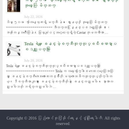
သိန္း ၅၀၀ ေက်ာ္တန္ေၾကးရွိ မက္ဆီ နဲ႔ ေရာ္နယ္ဒို
ဖုန္းေတြ မိတ္ဆက္
July 22, 2026
သိန္း ၅၀၀ ေက်ာ္တန္ေၾကးရွိ မက္ဆီ နဲ႔ ေရာ္နယ္ဒို ဖုန္းေတြ မိတ္ဆက္ 
======================= အီလက္ထ႐ြန္နစ္ပစၥည္းေတြကို ေ႐ႊ၊ 
အဖိုးတန္သတၱဳေတြနဲ႔ မြမ္းမံျပင္ဆင္ေပးေလ့ရွိတဲ့ Caviar ကုမၸဏီဟာ …
Tesla ရဲ႕‌ေျခနင္းမဲ့စက္ဘီးထုတ္လုပ္ၿပီးခဏမွာပ
စၥည္းျပတ္သြား
July 20, 2026
Tesla ရဲ႕‌ေျခနင္းမဲ့စက္ဘီးထုတ္လုပ္ၿပီးခဏမွာပစၥည္းျပတ္သြား 
======================== Tesla က လမ္းေလွ်ာက္ခါစ ကေလးငယ္ေတြအတြ
က္ ေျခနင္းမဲ့စက္ဘီးအေသးစားေလးတစ္မ်ိဳးကို မၾကာေသးမီကထုတ္လုပ္လိုက္ပါတ
ယ္။ ဒီစက္ဘီးဟာ တျခား ေျခနင္းမဲ့စက္ဘီးလိုပဲ ေျခနင္းလည္းမပါ၊ ေမာ္တာလ
ည္းမပါသလို ဘရိတ္လည္းမပါဘဲ …
Copyright © 2016
ပြည်ထောင်စုကြံ့ခိုင်ရေးနှင့်ဖွံ့ဖြိုးရေးပါတီ
. All rights
reserved.