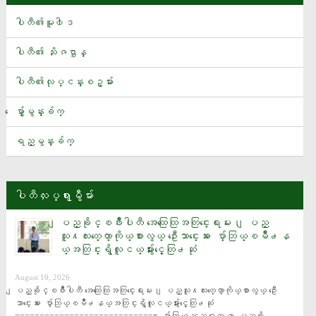
ဧရာဝတီတိုင္းေဒသႀကီးလႊတ္ေတာ္ ဥကၠ႒ အမ်ိဳးသားလႊတ္ေတာ္ကိုယ္စားလွယ္မ်ားႏွင့္
အမ်ိဳးသားလႊတ္ေတာ္႐ုံးဝန္ထမ္းမိသားစုမ်ားမွ ဧရာဝတီတိုင္းေဒသႀကီး ေရေဘးသ
ပါတီ၏မူ၀ါဒ
င့္ျပည္သူမ်ားအတြက္ ဆန္အိတ္(၂၀၀) ေထာက္ပံ့လႉဒါန္းျခင္းအခမ္းအနား
ပါတီ၏ သႏိၷဌာန္
သို႔ တက္ေရာက္
ျပည္ခိုင္ၿဖိဳးပါတီ အေထြေထြအတြင္းေရးမႉး လူငယ္အဖြဲ႕အစည္းမ်ားမွ လူင
ပါတီ၏လုပ္ငန္းစဥ္မ်ား
ယ္မ်ားႏွင့္ေတြ႕ဆုံ
ေမွ်ာ္မွန္းခ်က္
ေဟာင္ေကာင္မွာ အသက္ ၁၆ ႏွစ္ေအာက္ကေလးေတြကို ဆိုရွယ္မီဒီယာအသုံးျပဳခြင့္တားျ
မစ္ဖို႔ စီစဥ္ေန
ရည္မွန္းခ်က္
ဒီယိုမန္ဒီကို ရီးယဲလ္မက္ဒရစ္အသင္း ေခၚယူ
ျပည္ တြင္း စက္သုံးဆီေဈး တစ္လီတာလွ်င္ က်ပ္ ၁၇၀ မွ ၂၆၅ အထိ ျမင့္
ပါတီလႈပ္ရွားမွဳမ်ား
တက္
တစ္လကို လူတူစက္႐ုပ္ ၁၀၀၀ ထုတ္လုပ္မယ့္ မစ္ဆူဘီရွီ
ျပည္ခိုင္ၿဖိဳးပါတီ အေထြေထြအတြင္းေရးမႉး၊ ျပည္
သူ႔လႊတ္ေတာ္ကိုယ္စားလွယ္ ဦးေသာင္းေအး ေပ်ာ္ဘြယ္ၿမိဳ႕န
UFC 331 ၿပိဳင္ ပြဲ မွာ ထိပ္ဆုံးေခါင္ ပြဲ ႀကီးအျဖစ္ ထိုး ရ ေတာ့ မယ့္ လက္ရွိ
ယ္အတြင္းရွိလူငယ္မ်ားႏွင့္ေတြ႕ဆုံ
ခ်န္ပီယံ ‌Joshua Van
August 10, 2026
ျမန္မာ့႐ိုးရာလက္ေဝွ႔ ကမာၻ႔ခ်န္ပီယံၿပိဳင္ပြဲတြင္ ႏိုင္ဝင္းထြန္း ေ႐ႊ
ျပည္ခိုင္ၿဖိဳးပါတီ အေထြေထြအတြင္းေရးမႉး၊ ျပည္သူ႔လႊတ္ေတာ္ကိုယ္စားလွယ္ ဦးေ
ခါးပတ္ခ်န္ပီယံဆြတ္ခူးၿပီး ထြန္းမင္းေအာင္ႏွင့္ရာမန္တို႔သေရက်
သာင္းေအး ေပ်ာ္ဘြယ္ၿမိဳ႕နယ္အတြင္းရွိလူငယ္မ်ားႏွင့္ေတြ႕ဆုံ 