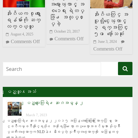
အမွားေၾကာင့္ အ
စၥေရး ရဲတပ္
အိႏၵိယက ႐ုရွားေ
အိႏၵိယတြင္ အ
ဖြဲ႕ အလုပ္႐ႈ
ရနံမ်ားကို ဆက္
ပူလွိုင္းေၾကာင့္
ပ္ခဲ့
လက္ဝယ္ယူ
၃ ရက္အတြင္း
October 23, 2017
၅၀ ေက်ာ္ေသဆုံး
August 4, 2025
Comments Off
Comments Off
June 3, 2024
Comments Off
ျပည္သူ႔အသံ
ျပည္သူေတြရဲ႕ ဆႏၵအမွန္ ၂
March 7, 2023
ျပည္သူေတြရဲ႕ ဆႏၵအမွန္ ၂ ၂၀၁၅ အလြန္ အေထြေထြေ႐ြးေကာက္ပြဲ မွ ေသာ
င္ၿပိဳကမ္းၿပိဳအႏိုင္ရလို႔ အစိုးရဖြဲ႕ေတာ့ တပ္မေတာ္အၿငိမ္းစား ဗိုလ္ခ်ဳ
ပ္ႀကီးတစ္ေယာက္က NLDနဲ႔ နီးစပ္တဲ့ ပုဂၢိဳလ္တစ္ေယာက္ကို ေမးခြန္းတစ္
ခုေမးခဲ့တယ္.. …