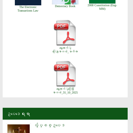
2008 Constitution (Eng-
Democracy Book
The Electronic
MM)
Transactions Law
ရွေးကောက်ပွဲ
ကြေညာစာတမ်း_မာတိကာ
ရွေးကောက်ပွဲကြေငြာ
စာတမ်း_31_10_2025
ဥပေဒေရးရာ
လွ်ပ္စစ္ဥပေဒ