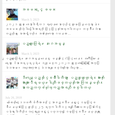
အဓမၼ ႏွင့္ ဓမၼ
March 3, 2023
၂၀၂၁ ခုႏွစ္ ေဖေဖာ္ဝါရီလ ၁ ရက္ေန႔ေနာက္ပိုင္း လူမႈကြန္ယက္မွာ နဲ႔ 
အဓမၼ ဆိုတဲ့ ပါဠိေဝါဟာရကို တြင္တြင္သုံးလာၾကပါတယ္။ တစ္ခ်ိဳ႕လဲနား
လည္လို႔ ေျပာတာရွိသလို႔ အမ်ားစုကေတာ့ ဂဃနဏ …
ျပည္သူေတြရဲ႕ ဆႏၵအမွန္
March 3, 2023
ျပည္သူေတြရဲ႕ ဆႏၵအမွန္ ယေန႔ ျမန္မာႏိုင္ငံတြင္ ယေန႔ ႀကဳံေတြ႕ေန
ရေသာ ျပႆနာအရပ္ရပ္ရဲ႕ ဇစ္ျမစ္က ၂၀၂၀ ခုႏွစ္ အေထြေထြေ႐ြးေကာက္ပြဲ 
မဲသမာမႈ။ ဘယ္ေလာက္ေတာင္ မဲသမာမႈျဖစ္လဲဆိုေတာ့ သိပ္ေတာ့ …
ဒီကေန့ျပည္ခုိင္ၿဖိဳးပါတီဟာ ျပည္သူလူထုရဲ႔အားကိုး
အားထားျပဳရမယ္႕ပါတီျဖစ္တယ္ဆိုတာ ကြၽန္မတို႔
နားလည္လက္ခံယုံၾကည္လာၿပီျဖစ္ပါတယ္
July 26, 2018
  မႏၲေလးတိုင္းေဒသႀကီး မိတီၴလာခ႐ိုင္ သာစည္ၿမိဳ႕နယ္ႏွင့္ ဝမ္းတြင္းၿ
မိဳ႕နယ္မ်ားတြင္ ဇူလိုင္ ၂၅ ရက္က ပါတီဝင္အဆိုျပဳလႊာေပးအပ္ပြဲမ်ားက်င္း
ပခဲ့ရာ ပါတီသို႔ဝင္ေရာက္ျခင္းႏွင့္ပတ္သက္၍ ဝမ္းတြင္းၿမိဳ႕နယ္ ဘုရားျ