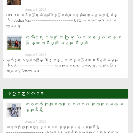
August 6, 2026
UFC 331 ၿပိဳင္ပြဲမွာ ထိပ္ဆုံးေခါင္ပြဲႀကီးအျဖစ္ ထိုးရေတာ့မယ့္ လက္ရွိ ခ်န္
ပီယံ ‌Joshua Van ==================== UFC က စက္တက္ဘာ ၁၉ ရ
က္ေန႔မွာ …
ေလ့က်င့္ေရး ဝတ္စုံ အ တြ က္ ေပါင္ သန္း ၂၀ တန္ စ
ပြ န္ဆာ စာခ်ဳပ္ကို မန္ယူ ခ်ဳပ္ဆို
August 6, 2026
ေလ့က်င့္ေရး ဝတ္စုံအတြက္ ေပါင္ သန္း ၂၀ တန္ စပြန္ဆာ စာခ်ဳပ္ကို မန္ယူ 
ခ်ဳပ္ဆို ================= မန္ယူအသင္းဟာ ေလ့က်င့္ေရး၀တ္စုံစပြန္
ဆာအျဖစ္ Betway နဲ႔ …
နည္းပညာသတင္းမ်ား
တစ္လကို လူတူစက္႐ုပ္ ၁၀၀၀ ထုတ္လုပ္မယ့္ မ
စ္ဆူဘီရွီ
August 7, 2026
တစ္လကို လူတူစက္႐ုပ္ ၁၀၀၀ ထုတ္လုပ္မယ့္ မစ္ဆူဘီရွီ 
================== ေမာ္ေတာ္ကားနဲ႔အႀကီးစားစက္မႈလုပ္ငန္းမွာ ဂုဏ္သ