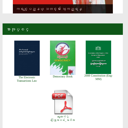
ကရင္ျပည္နယ္ သတင္းမ်ား ၾကည့္ရန္
စာအုပ္စင္
2008 Constitution (Eng-
Democracy Book
The Electronic
MM)
Transactions Law
ရွေးကောက်ပွဲ
ကြေညာစာတမ်း_မာတိကာ