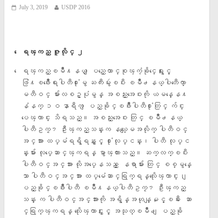
July 3, 2019
USDP 2016
ေရၾကည္ ဇူလိုင္ ၂
ေရၾကည္ၿမိဳ႔နယ္ ျပည္ေထာင္စုၾက့ံခိုင္ေရးႏွင့္
ဖြံ႔ၿဖိဳးေရးပါတီ႐ံုးမွ ႀကီးမွဴးၿပီး ၿမိဳ႕နယ္ပါတီေကာ္
မတီဝင္ မ်ားလစဥ္ပုံမွန္ အစည္းအေဝးကို ယမန္ေန႔
နံနက္ ၁ဝ နာရီက ျပည္ခိုင္ၿဖိဳးပါတီ႐ံုးတြင္ က်င္း
ပေၾကာင္း သိရသည္။ အစည္းအေဝး တြင္ ၿမိဳ႕နယ္
ပါတီဥကၠ႒ ဦးၾကည္သန္းက နယ္ေျမအလိုက္ ပါတီဝင္
အင္အား ထပ္မံရရွိရန္ႏွင့္ ႐ံုးလုပ္ငန္း၊ ပါတီ လုပ္င
န္းမ်ား လုပ္ေဆာင္ၾကရန္ မွာၾကားသည္။ ဆက္လက္ၿပီး
ပါတီဝင္အင္အား လိုအပ္ေနသည့္ ေနရာမ်ား တြင္ စစ္မွန္ေ
သာ ပါတီဝင္အင္အား ထပ္မံေဆာင္ရြက္ရန္လိုေၾကာင္း၊ ျ
ပည္ခိုင္ၿဖိဳးပါတီ ၿမိဳ႔နယ္ပါတီဥကၠ႒ ဦးၾကည္
သန္း က ပါတီဝင္အင္အားကို အရွိန္အဟုန္ျမႇင့္ၿပီး ေဆာ
င္ရြက္ၾကရန္ လိုေၾကာင္းႏွင့္ အသုတ္ၿမိဳ႕ ျပည္ခို