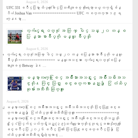
August 6, 2026
UFC 331 ၿပိဳင္ပြဲမွာ ထိပ္ဆုံးေခါင္ပြဲႀကီးအျဖစ္ ထိုးရေတာ့မယ့္ လက္ရွိ ခ်န္
ပီယံ ‌Joshua Van ==================== UFC က စက္တက္ဘာ ၁၉ ရ
က္ေန႔မွာ …
ေလ့က်င့္ေရး ဝတ္စုံ အ တြ က္ ေပါင္ သန္း ၂၀ တန္ စ
ပြ န္ဆာ စာခ်ဳပ္ကို မန္ယူ ခ်ဳပ္ဆို
August 6, 2026
ေလ့က်င့္ေရး ဝတ္စုံအတြက္ ေပါင္ သန္း ၂၀ တန္ စပြန္ဆာ စာခ်ဳပ္ကို မန္ယူ 
ခ်ဳပ္ဆို ================= မန္ယူအသင္းဟာ ေလ့က်င့္ေရး၀တ္စုံစပြန္
ဆာအျဖစ္ Betway နဲ႔ …
ျမန္မာ့လက္ေ႐ြးစင္ အမ်ိဳးသားအသင္းႏွင့္ အမ်ိဳးသမီးအသ
င္းတို႔ ကြင္း သြင္း ျခင္းခတ္ကစားနည္း၌ ေငြ တံဆိပ္
ဆုမ်ားအသီးသီး ဆြတ္ခူး
August 6, 2026
ျမန္မာ့လက္ေ႐ြးစင္ အမ်ိဳးသားအသင္းႏွင့္ အမ်ိဳးသမီးအသင္းတို ကြင္းသြင္းျခင္းခ
တ္ကစားနည္း၌ ေငြတံဆိပ္ဆုမ်ားအသီးသီးဆြတ္ခူး ==================== ျ
မန္မာ့လက္ေ႐ြးစင္အမ်ိဳးသားျခင္းအသင္းႏွင့္ အမ်ိဳးသမီးျခင္းအသင္းတိုသည္ ထို
င္းႏိုင္ငံတြင္က်င္းပလ်က္ရွိသည့္ (၃၉)ႀကိမ္ေျမာက္ထိုင္းဘုရင့္ဖလားပိုက္ေက်ာ္ျ
ခင္းၿပိဳင္ပြဲ ၂၀၂၆ ၿပိဳင္ ပြဲ၏ ကြင္းသြင္းျခင္းခတ္ၿပိဳင္ပြဲ၌ ေငြ
တံဆိပ္ဆုမ်ားအသီးသီးရရွိခဲ့ေၾကာင္း …