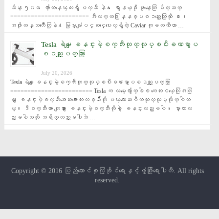
သိန္း ၅၀၀ ေက်ာ္တန္ေၾကးရွိ မက္ဆီ နဲ႔ ေရာ္နယ္ဒို ဖုန္းေတြ မိတ္ဆက္ 
======================= အီလက္ထ႐ြန္နစ္ပစၥည္းေတြကို ေ႐ႊ၊ 
အဖိုးတန္သတၱဳေတြနဲ႔ မြမ္းမံျပင္ဆင္ေပးေလ့ရွိတဲ့ Caviar ကုမၸဏီဟာ …
Tesla ရဲ႕‌ေျခနင္းမဲ့စက္ဘီးထုတ္လုပ္ၿပီးခဏမွာပ
စၥည္းျပတ္သြား
July 20, 2026
Tesla ရဲ႕‌ေျခနင္းမဲ့စက္ဘီးထုတ္လုပ္ၿပီးခဏမွာပစၥည္းျပတ္သြား 
======================== Tesla က လမ္းေလွ်ာက္ခါစ ကေလးငယ္ေတြအတြ
က္ ေျခနင္းမဲ့စက္ဘီးအေသးစားေလးတစ္မ်ိဳးကို မၾကာေသးမီကထုတ္လုပ္လိုက္ပါတ
ယ္။ ဒီစက္ဘီးဟာ တျခား ေျခနင္းမဲ့စက္ဘီးလိုပဲ ေျခနင္းလည္းမပါ၊ ေမာ္တာလ
ည္းမပါသလို ဘရိတ္လည္းမပါဘဲ …
Copyright © 2016
ပြည်ထောင်စုကြံ့ခိုင်ရေးနှင့်ဖွံ့ဖြိုးရေးပါတီ
. All rights
reserved.