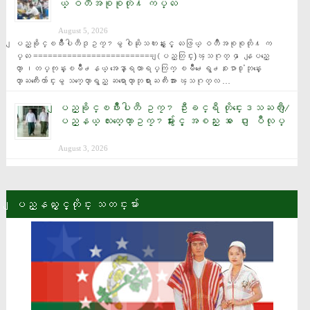
ယ္ ဝတၳဳအစုစုတို႔ ကပ္လႉ
August 5, 2026
ျပည္ခိုင္ၿဖိဳးပါတီဒုဥကၠ႒မွ ဝါဆိုသကၤန္းႏွင့္ လႉဖြယ္ ဝတၳဳအစုစုတို႔ က
ပ္လႉ ========================= (ျပည္တြင္း)ၾသဂုတ္ ၄ ေနျပည္ေ
တာ္ ၊တပ္ကုန္းၿမိဳ႕နယ္ အေနာ္ရထာရပ္ကြက္ ၿမိဳ႕ေရွ႕စႏၵာ႐ုံဘုန္းေ
တာ္ႀကီးေက်ာင္းမွ သက္ေတာ္ရွည္ ဆရာေတာ္ဘုရားႀကီးအား ၾသဂုတ္လ …
ျပည္ခိုင္ၿဖိဳးပါတီ ဥကၠ႒ ဦးခင္ရီ တိုင္းေဒသႀကီး/ျ
ပည္နယ္ လႊတ္ေတာ္ဥကၠ႒မ်ားႏွင့္ အစည္း အ ေဝး ျပဳလုပ္
August 3, 2026
ျပည္နယ္ႏွင့္တိုင္း သတင္းမ်ား