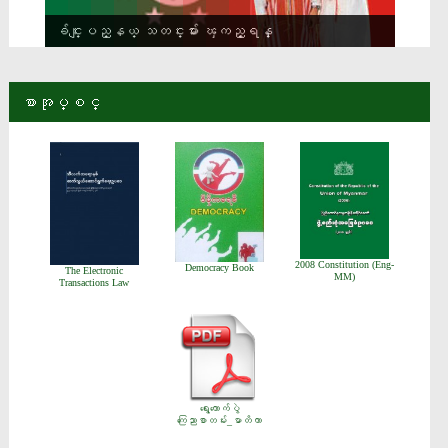
ခ်င္းျပည္နယ္ သတင္းမ်ား ၾကည့္ရန္
စာအုပ္စင္
2008 Constitution (Eng-
Democracy Book
The Electronic
MM)
Transactions Law
ရွေးကောက်ပွဲ
ကြေညာစာတမ်း_မာတိကာ