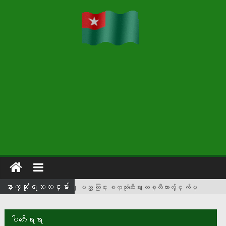
ေနာက္ဆံုးရသတင္းမ်ား
တစ္လကို လူတူစက္႐ုပ္ ၁၀၀၀ ထုတ္လုပ္မ
ယ့္ မစ္ဆူဘီရွီ
UFC 331 ၿပိဳင္ ပြဲ မွာ ထိပ္ဆုံးေခါင္ ပြဲ ႀကီးအျဖစ္ ထိုး ရ ေတာ့ မယ့္ လက္ရွိ
ပါတီေရးရာ