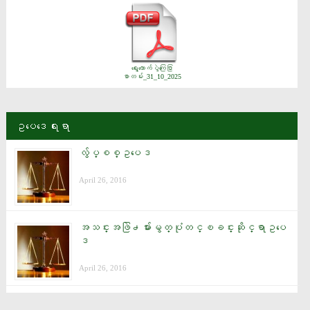
ရွေးကောက်ပွဲကြေငြာ
စာတမ်း_31_10_2025
ဥပေဒေရးရာ
လွ်ပ္စစ္ဥပေဒ
April 26, 2016
အသင္းအဖြဲ႕မ်ားမွတ္ပုံတင္ၿခင္းဆိုင္ရာဥပေ
ဒ
April 26, 2016