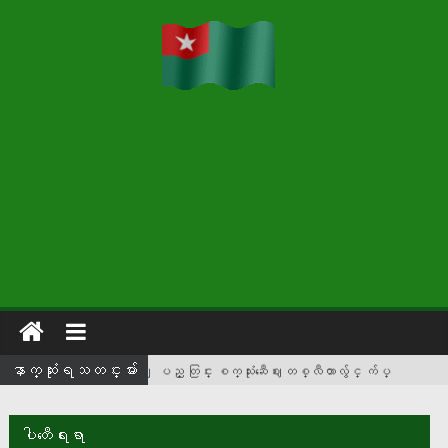
ေနာက္ဆံုးရသတင္းမ်ား
ျပည္ တြင္း စက္သုံးဆီေဈး တစ္လီတာလွ်င္ က်ပ္
၁၇၀ မွ ၂၆၅ အထိ ျမင့္တက္
တစ္လကို လူတူစက္႐ုပ္ ၁၀၀၀ ထုတ္လုပ္မယ့္ မစ္ဆူဘီရွီ
ပါတီေရးရာ