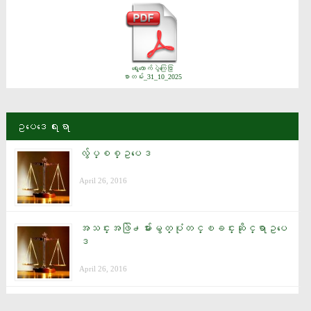
ရွေးကောက်ပွဲကြေငြာ
စာတမ်း_31_10_2025
ဥပေဒေရးရာ
လွ်ပ္စစ္ဥပေဒ
April 26, 2016
အသင္းအဖြဲ႕မ်ားမွတ္ပုံတင္ၿခင္းဆိုင္ရာဥပေ
ဒ
April 26, 2016