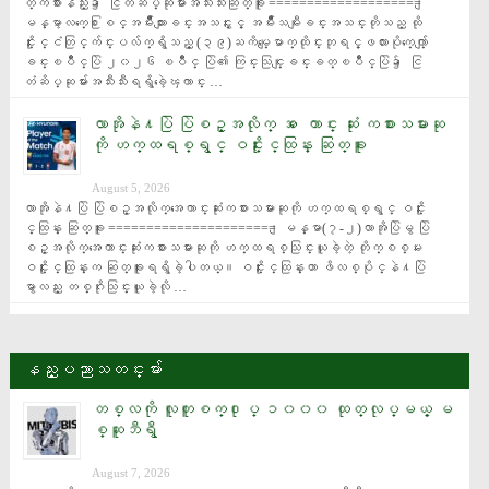
တ္ကစားနည္း၌ ေငြတံဆိပ္ဆုမ်ားအသီးသီးဆြတ္ခူး ==================== ျ
မန္မာ့လက္ေ႐ြးစင္အမ်ိဳးသားျခင္းအသင္းႏွင့္ အမ်ိဳးသမီးျခင္းအသင္းတိုသည္ ထို
င္းႏိုင္ငံတြင္က်င္းပလ်က္ရွိသည့္ (၃၉)ႀကိမ္ေျမာက္ထိုင္းဘုရင့္ဖလားပိုက္ေက်ာ္ျ
ခင္းၿပိဳင္ပြဲ ၂၀၂၆ ၿပိဳင္ ပြဲ၏ ကြင္းသြင္းျခင္းခတ္ၿပိဳင္ပြဲ၌ ေငြ
တံဆိပ္ဆုမ်ားအသီးသီးရရွိခဲ့ေၾကာင္း …
လာအိုနဲ႔ပြဲ ပြဲစဥ္အလိုက္ အ ေကာင္း ဆုံး ကစားသမားဆု
ကို ဟက္ထရစ္ရွင္ ဝင္းႏိုင္ထြန္း ဆြတ္ခူး
August 5, 2026
လာအိုနဲ႔ပြဲ ပြဲစဥ္အလိုက္အေကာင္းဆုံးကစားသမားဆုကို ဟက္ထရစ္ရွင္ ဝင္းႏို
င္ထြန္း ဆြတ္ခူး ====================== ျမန္မာ(၇-၂)လာအိုပြဲမွ ပြဲ
စဥ္အလိုက္အေကာင္းဆုံးကစားသမားဆုကို ဟက္ထရစ္သြင္းယူခဲ့တဲ့ တိုက္စစ္မႉး 
ဝင္းႏိုင္ထြန္းက ဆြတ္ခူးရရွိခဲ့ပါတယ္။ ဝင္းႏိုင္ထြန္းဟာ ဖိလစ္ပိုင္နဲ႔ပြဲ
မွာလည္း တစ္ဂိုးသြင္းယူခဲ့လို …
နည္းပညာသတင္းမ်ား
တစ္လကို လူတူစက္႐ုပ္ ၁၀၀၀ ထုတ္လုပ္မယ့္ မ
စ္ဆူဘီရွီ
August 7, 2026