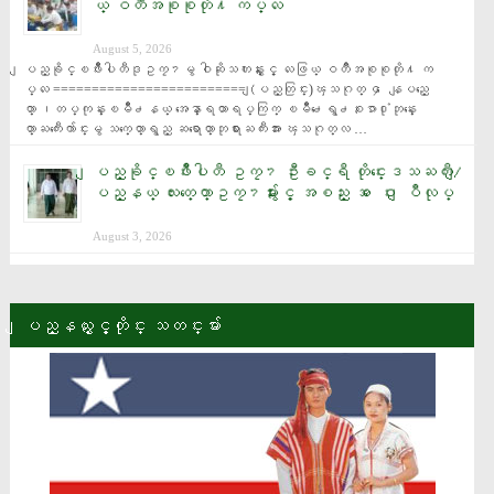
ယ္ ဝတၳဳအစုစုတို႔ ကပ္လႉ
August 5, 2026
ျပည္ခိုင္ၿဖိဳးပါတီဒုဥကၠ႒မွ ဝါဆိုသကၤန္းႏွင့္ လႉဖြယ္ ဝတၳဳအစုစုတို႔ က
ပ္လႉ ========================= (ျပည္တြင္း)ၾသဂုတ္ ၄ ေနျပည္ေ
တာ္ ၊တပ္ကုန္းၿမိဳ႕နယ္ အေနာ္ရထာရပ္ကြက္ ၿမိဳ႕ေရွ႕စႏၵာ႐ုံဘုန္းေ
တာ္ႀကီးေက်ာင္းမွ သက္ေတာ္ရွည္ ဆရာေတာ္ဘုရားႀကီးအား ၾသဂုတ္လ …
ျပည္ခိုင္ၿဖိဳးပါတီ ဥကၠ႒ ဦးခင္ရီ တိုင္းေဒသႀကီး/ျ
ပည္နယ္ လႊတ္ေတာ္ဥကၠ႒မ်ားႏွင့္ အစည္း အ ေဝး ျပဳလုပ္
August 3, 2026
ျပည္နယ္ႏွင့္တိုင္း သတင္းမ်ား