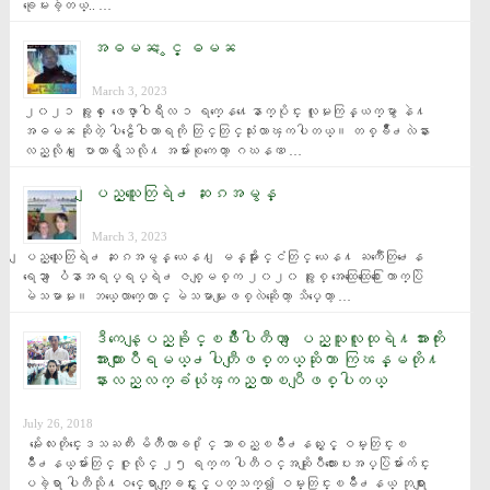
ခုေမးခဲ့တယ္.. …
အဓမၼ ႏွင့္ ဓမၼ
March 3, 2023
၂၀၂၁ ခုႏွစ္ ေဖေဖာ္ဝါရီလ ၁ ရက္ေန႔ေနာက္ပိုင္း လူမႈကြန္ယက္မွာ နဲ႔ 
အဓမၼ ဆိုတဲ့ ပါဠိေဝါဟာရကို တြင္တြင္သုံးလာၾကပါတယ္။ တစ္ခ်ိဳ႕လဲနား
လည္လို႔ ေျပာတာရွိသလို႔ အမ်ားစုကေတာ့ ဂဃနဏ …
ျပည္သူေတြရဲ႕ ဆႏၵအမွန္
March 3, 2023
ျပည္သူေတြရဲ႕ ဆႏၵအမွန္ ယေန႔ ျမန္မာႏိုင္ငံတြင္ ယေန႔ ႀကဳံေတြ႕ေန
ရေသာ ျပႆနာအရပ္ရပ္ရဲ႕ ဇစ္ျမစ္က ၂၀၂၀ ခုႏွစ္ အေထြေထြေ႐ြးေကာက္ပြဲ 
မဲသမာမႈ။ ဘယ္ေလာက္ေတာင္ မဲသမာမႈျဖစ္လဲဆိုေတာ့ သိပ္ေတာ့ …
ဒီကေန့ျပည္ခုိင္ၿဖိဳးပါတီဟာ ျပည္သူလူထုရဲ႔အားကိုး
အားထားျပဳရမယ္႕ပါတီျဖစ္တယ္ဆိုတာ ကြၽန္မတို႔
နားလည္လက္ခံယုံၾကည္လာၿပီျဖစ္ပါတယ္
July 26, 2018
  မႏၲေလးတိုင္းေဒသႀကီး မိတီၴလာခ႐ိုင္ သာစည္ၿမိဳ႕နယ္ႏွင့္ ဝမ္းတြင္းၿ
မိဳ႕နယ္မ်ားတြင္ ဇူလိုင္ ၂၅ ရက္က ပါတီဝင္အဆိုျပဳလႊာေပးအပ္ပြဲမ်ားက်င္း
ပခဲ့ရာ ပါတီသို႔ဝင္ေရာက္ျခင္းႏွင့္ပတ္သက္၍ ဝမ္းတြင္းၿမိဳ႕နယ္ ဘုရားျ