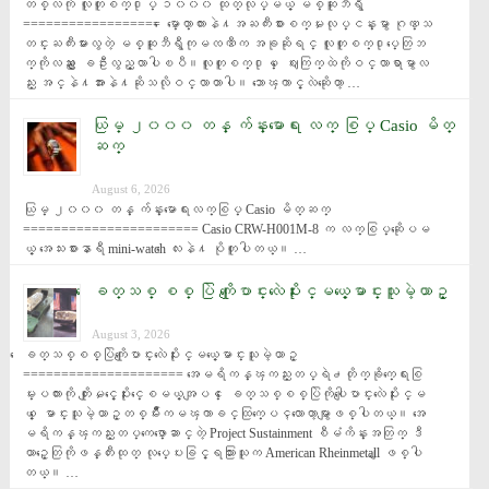
တစ္လကို လူတူစက္႐ုပ္ ၁၀၀၀ ထုတ္လုပ္မယ့္ မစ္ဆူဘီရွီ 
================== ေမာ္ေတာ္ကားနဲ႔အႀကီးစားစက္မႈလုပ္ငန္းမွာ ဂုဏ္သ
တင္းႀကီးမားလွတဲ့ မစ္ဆူဘီရွီကုမၸဏီက အခုဆိုရင္ လူတူစက္႐ုပ္ေတြဘ
က္ကိုလည္း ေျခဦးလွည့္လာပါၿပီ။လူတူစက္႐ုပ္ ေဈးကြက္ထဲကိုဝင္လာရာမွာလ
ည္း အင္နဲ႔အားနဲ႔ဆိုသလိုဝင္လာတာပါ။ ဘာေၾကာင့္လဲဆိုေတာ့ …
ယြမ္ ၂၀၀၀ တန္ က်န္းမာေရး လက္ စြပ္ Casio မိတ္
ဆက္
August 6, 2026
ယြမ္ ၂၀၀၀ တန္ က်န္းမာေရးလက္စြပ္ Casio မိတ္ဆက္ 
======================= Casio CRW-H001M-8 က လက္စြပ္ဆိုေပမ
ယ့္ အေသးစားနာရီ mini-watch ေလးနဲ႔ ပိုတူပါတယ္။ …
ေခတ္သစ္ စစ္ ပြဲ ကိုေျပာင္းလဲေပးႏိုင္မယ့္ေမာင္းသူမဲ့ယာဥ္
August 3, 2026
ေခတ္သစ္စစ္ပြဲကိုေျပာင္းလဲေပးႏိုင္မယ့္ေမာင္းသူမဲ့ယာဥ္ 
===================== အေမရိကန္ၾကည္းတပ္ရဲ႕တိုက္ခိုက္ေရးစြ
မ္းပကားကို တိုးျမႇင့္ေပးႏိုင္ေစမယ့္အျပင္ ေခတ္သစ္စစ္ပြဲကိုပါေျပာင္းလဲေပးႏိုင္မ
ယ့္ ေမာင္းသူမဲ့ယာဥ္တစ္မ်ိဳးကမၾကာခင္ထြက္ေပၚလာေတာ့မွာျဖစ္ပါတယ္။ အေ
မရိကန္ၾကည္းတပ္ကေဖာ္ေဆာင္တဲ့ Project Sustainment စီမံကိန္းအတြက္ ဒီ
ယာဥ္ေတြကိုဖန္တီးထုတ္ လုပ္ေပးခြင့္ရသြားသူက American Rheinmetall ျဖစ္ပါ
တယ္။ …