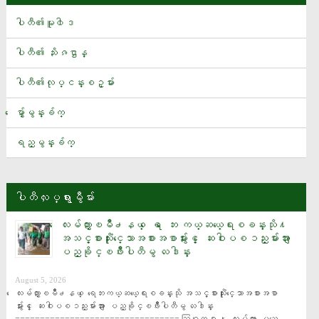
UFC 331 ၿပိဳင္ ပြဲ မွာ ထိပ္ဆုံးေခါင္ ပြဲ ႀကီးအျဖစ္ ထိုး ရ ေတာ့ မယ့္ လက္ရွိ
ပါတီ၏မူ၀ါဒ
ခ်န္ပီယံ ‌Joshua Van
ယြမ္ ၂၀၀၀ တန္ က်န္းမာေရး လက္ စြပ္ Casio မိတ္ဆက္
ပါတီ၏ သႏိၷဌာန္
ႏိုင္ငံေတာ္သမၼတ ထိုင္းႏိုင္ငံသို႔ ေရာက္ရွိ
ပါတီ၏လုပ္ငန္းစဥ္မ်ား
ေလ့က်င့္ေရး ဝတ္စုံ အ တြ က္ ေပါင္ သန္း ၂၀ တန္ စ ပြ န္ဆာ စာခ်ဳပ္ကို မ
န္ယူ ခ်ဳပ္ဆို
ေမွ်ာ္မွန္းခ်က္
ျမန္မာ့လက္ေ႐ြးစင္ အမ်ိဳးသားအသင္းႏွင့္ အမ်ိဳးသမီးအသင္းတို႔ ကြင္း သြင္း ျခ
ရည္မွန္းခ်က္
င္းခတ္ကစားနည္း၌ ေငြ တံဆိပ္ဆုမ်ားအသီးသီး ဆြတ္ခူး
ေလးမ်က္ႏွာၿမိဳ႕နယ္ ေရ ေဘး ကယ္ဆယ္ေရးစခန္းသို႔ အသင့္စားသုံးႏိုင္ေသာအစား
အစာမ်ားႏွင့္ ေဆးဝါးပစၥည္းမ်ားအား ျပည္ခိုင္ၿဖိဳးပါတီမွ လႉဒါန္း
ပါတီလႈပ္ရွားမွဳမ်ား
ေရႀကီးနစ္ျမဳပ္မႈဒဏ္ခံရသည့္ ေက်း႐ြာမ်ားရွိ ျပည္သူမ်ားအား ျပည္ခိုင္ၿဖိဳး
ေလးမ်က္ႏွာၿမိဳ႕နယ္ ေရ ေဘး ကယ္ဆယ္ေရးစခန္းသို႔
ပါတီက ကူညီေထာက္ပံ့
အသင့္စားသုံးႏိုင္ေသာအစားအစာမ်ားႏွင့္ ေဆးဝါးပစၥည္းမ်ားအား ျ
ဒီယိုမန္ဒီကို ရီးယဲလ္မက္ဒရစ္အသင္း ေခၚယူ
ပည္ခိုင္ၿဖိဳးပါတီမွ လႉဒါန္း
August 5, 2026
ေလးမ်က္ႏွာၿမိဳ႕နယ္ ေရေဘးကယ္ဆယ္ေရးစခန္းသို အသင့္စားသုံးႏိုင္ေသာအစားအစာ
မ်ားႏွင့္ ေဆးဝါးပစၥည္းမ်ားအား ျပည္ခိုင္ၿဖိဳးပါတီမွ လႉဒါန္း 