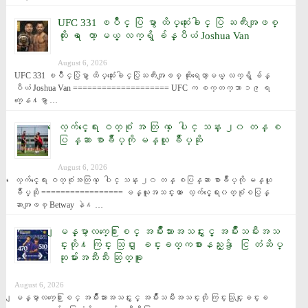
UFC 331 ၿပိဳင္ ပြဲ မွာ ထိပ္ဆုံးေခါင္ ပြဲ ႀကီးအျဖစ္
ထိုး ရ ေတာ့ မယ့္ လက္ရွိ ခ်န္ပီယံ ‌Joshua Van
August 6, 2026
UFC 331 ၿပိဳင္ပြဲမွာ ထိပ္ဆုံးေခါင္ပြဲႀကီးအျဖစ္ ထိုးရေတာ့မယ့္ လက္ရွိ ခ်န္
ပီယံ ‌Joshua Van ==================== UFC က စက္တက္ဘာ ၁၉ ရ
က္ေန႔မွာ …
ေလ့က်င့္ေရး ဝတ္စုံ အ တြ က္ ေပါင္ သန္း ၂၀ တန္ စ
ပြ န္ဆာ စာခ်ဳပ္ကို မန္ယူ ခ်ဳပ္ဆို
August 6, 2026
ေလ့က်င့္ေရး ဝတ္စုံအတြက္ ေပါင္ သန္း ၂၀ တန္ စပြန္ဆာ စာခ်ဳပ္ကို မန္ယူ 
ခ်ဳပ္ဆို ================= မန္ယူအသင္းဟာ ေလ့က်င့္ေရး၀တ္စုံစပြန္
ဆာအျဖစ္ Betway နဲ႔ …
ျမန္မာ့လက္ေ႐ြးစင္ အမ်ိဳးသားအသင္းႏွင့္ အမ်ိဳးသမီးအသ
င္းတို႔ ကြင္း သြင္း ျခင္းခတ္ကစားနည္း၌ ေငြ တံဆိပ္
ဆုမ်ားအသီးသီး ဆြတ္ခူး
August 6, 2026
ျမန္မာ့လက္ေ႐ြးစင္ အမ်ိဳးသားအသင္းႏွင့္ အမ်ိဳးသမီးအသင္းတို ကြင္းသြင္းျခင္းခ