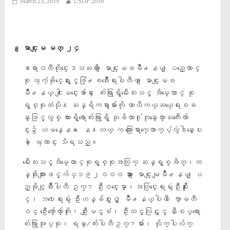
March 25, 2019
USDP 2016
ေျမာင္းျမ မတ္ ၂၄
ဧရာဝတီတိုင္းေဒသႀကီး ေျမာင္းျမၿမိဳ႕နယ္ ျပည္ေထာင္
စု ၾကံ့ခိုင္ေရးႏွင့္ဖြံ႕ၿဖိဳးေရးပါတီက ေျမာင္းျမၿ
မိဳ႕နယ္ ငါးျမင္းေခ်ာင္း ေက်းရြာရွိမီးေဘးသင့္ အိမ္ေထာင္ စု
ရွစ္စုထံသို႔ ဆန္ရိကၡာမ်ားကို ယာယီကယ္ဆယ္ေရးစခ
န္းဖြင့္လွစ္ ထားရွိရာေက်းရြာရွိ သုခိတာ႐ံုဘုန္းေတာ္ႀကီးေက်ာ
င္း၌ ယမန္ေန႔ ေန႔လယ္ က သြားေရာက္ေထာက္ပံ့လွဴဒါန္းေပး
ခဲ့ ေၾကာင္း သိရသည္။
မီးေဘးသင့္အိမ္ေထာင္စုရွစ္စုအတြက္ ဆန္ရွစ္အိတ္၊တ
န္ဖိုးအားျဖင့္က်ပ္၁၉၂ဝဝဝ အား ေျမာင္းျမျမိဳ႕နယ္ ျပ
ည္ခိုင္ျဖိဳးပါတီ ဥကၠ႒ ဦးဝင္းေမာ္၊အတြင္းေရးမွဴးဦးစိုးႏို
င္၊ ဘ႑ာေရးမွဴး ဦးဟန္ခ်စ္ႏွင့္ ျမိဳ႕နယ္ပါတီ ေကာ္မတီ
ဝင္ ဦးေက်ာ္ေက်ာ္တိုး၊ ဦးျမင့္စံ၊ ဦးတင့္လြင္ႏွင့္ နီးစပ္ရာေ
က်းရြာအုပ္စု၊ ရပ္/ေက်းပါတီဥကၠ႒မ်ား၊ လိုက္ပါလ်က္