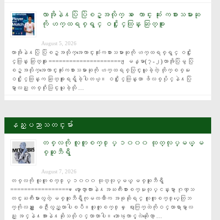
လာအိုနဲ႔ပြဲ ပြဲစဥ္အလိုက္ အ ေကာင္း ဆုံး ကစားသမားဆု
ကို ဟက္ထရစ္ရွင္ ဝင္းႏိုင္ထြန္း ဆြတ္ခူး
August 5, 2026
လာအိုနဲ႔ပြဲ ပြဲစဥ္အလိုက္အေကာင္းဆုံးကစားသမားဆုကို ဟက္ထရစ္ရွင္ ဝင္းႏို
င္ထြန္း ဆြတ္ခူး ====================== ျမန္မာ(၇-၂)လာအိုပြဲမွ ပြဲ
စဥ္အလိုက္အေကာင္းဆုံးကစားသမားဆုကို ဟက္ထရစ္သြင္းယူခဲ့တဲ့ တိုက္စစ္မႉး 
ဝင္းႏိုင္ထြန္းက ဆြတ္ခူးရရွိခဲ့ပါတယ္။ ဝင္းႏိုင္ထြန္းဟာ ဖိလစ္ပိုင္နဲ႔ပြဲ
မွာလည္း တစ္ဂိုးသြင္းယူခဲ့လို …
နည္းပညာသတင္းမ်ား
တစ္လကို လူတူစက္႐ုပ္ ၁၀၀၀ ထုတ္လုပ္မယ့္ မ
စ္ဆူဘီရွီ
August 7, 2026
တစ္လကို လူတူစက္႐ုပ္ ၁၀၀၀ ထုတ္လုပ္မယ့္ မစ္ဆူဘီရွီ 
================== ေမာ္ေတာ္ကားနဲ႔အႀကီးစားစက္မႈလုပ္ငန္းမွာ ဂုဏ္သ
တင္းႀကီးမားလွတဲ့ မစ္ဆူဘီရွီကုမၸဏီက အခုဆိုရင္ လူတူစက္႐ုပ္ေတြဘ
က္ကိုလည္း ေျခဦးလွည့္လာပါၿပီ။လူတူစက္႐ုပ္ ေဈးကြက္ထဲကိုဝင္လာရာမွာလ
ည္း အင္နဲ႔အားနဲ႔ဆိုသလိုဝင္လာတာပါ။ ဘာေၾကာင့္လဲဆိုေတာ့ …