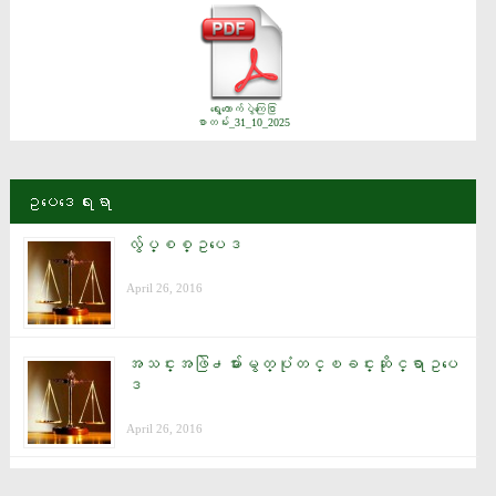
ရွေးကောက်ပွဲကြေငြာ
စာတမ်း_31_10_2025
ဥပေဒေရးရာ
လွ်ပ္စစ္ဥပေဒ
April 26, 2016
အသင္းအဖြဲ႕မ်ားမွတ္ပုံတင္ၿခင္းဆိုင္ရာဥပေ
ဒ
April 26, 2016