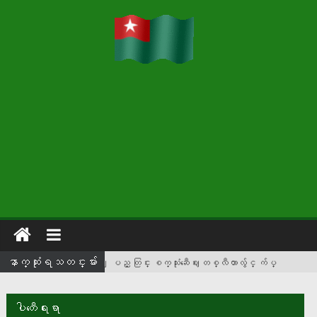
ေနာက္ဆံုးရသတင္းမ်ား
ျပည္ တြင္း စက္သုံးဆီေဈး တစ္လီတာလွ်င္ က်ပ္
၁၇၀ မွ ၂၆၅ အထိ ျမင့္တက္
တစ္လကို လူတူစက္႐ုပ္ ၁၀၀၀ ထုတ္လုပ္မယ့္ မစ္ဆူဘီရွီ
ပါတီေရးရာ