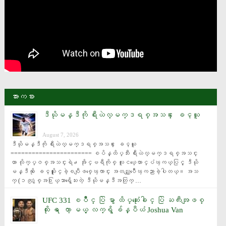
အားကစား
ဒီယိုမန္ဒီကို ရီးယဲလ္မက္ဒရစ္အသင္း ေခၚယူ
August 7, 2026
ဒီယိုမန္ဒီကို ရီးယဲလ္မက္ဒရစ္အသင္း ေခၚယူ 
======================= စပိန္ထိပ္သီး ရီးယဲလ္မက္ဒရစ္အသင္း
ဟာ လိုက္ပ္ဇစ္အသင္းရဲ႕ အိုင္ဗရီကိုစ္ လူငယ္ေတာင္ပံၾကယ္ပြင့္ ဒီယို
မန္ဒီကို ေခၚယူႏိုင္ခဲ့ၿပီျဖစ္ေၾကာင္း အတည္ျပဳေၾကညာခဲ့ပါတယ္။ အသ
က္ (၁၉)ႏွစ္အ႐ြယ္သာရွိေသးတဲ့ ဒီယိုမန္ဒီအတြက္ …
UFC 331 ၿပိဳင္ ပြဲ မွာ ထိပ္ဆုံးေခါင္ ပြဲ ႀကီးအျဖစ္
ထိုး ရ ေတာ့ မယ့္ လက္ရွိ ခ်န္ပီယံ ‌Joshua Van