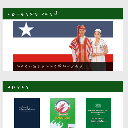
ျပည္နယ္ႏွင့္တိုင္း သတင္းမ်ား
ခ်င္းျပည္နယ္ သတင္းမ်ား ၾကည့္ရန္
စာအုပ္စင္