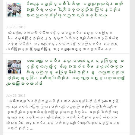
ဒီကေန့ျပည္ခုိင္ၿဖိဳးပါတီဟာ ျပည္သူလူထုရဲ႔အားကိုး
အားထားျပဳရမယ္႕ပါတီျဖစ္တယ္ဆိုတာ ကြၽန္မတို႔
နားလည္လက္ခံယုံၾကည္လာၿပီျဖစ္ပါတယ္
July 26, 2018
  မႏၲေလးတိုင္းေဒသႀကီး မိတီၴလာခ႐ိုင္ သာစည္ၿမိဳ႕နယ္ႏွင့္ ဝမ္းတြင္းၿ
မိဳ႕နယ္မ်ားတြင္ ဇူလိုင္ ၂၅ ရက္က ပါတီဝင္အဆိုျပဳလႊာေပးအပ္ပြဲမ်ားက်င္း
ပခဲ့ရာ ပါတီသို႔ဝင္ေရာက္ျခင္းႏွင့္ပတ္သက္၍ ဝမ္းတြင္းၿမိဳ႕နယ္ ဘုရားျ
ဖဴေက်းရြာအုပ္စု ရြာရွည္ေက်းရြာမွ ေမာင္စည္သူေအာင္ႏွင့္ သာစည္ၿမိဳ႕နယ္ …
မဟာေအာင္ေျမၿမိဳ႕နယ္ မဟာအေရွ႕ရပ္ကြက္မွ ေမာ
င္စုိင္းထက္ေက်ာ္ႏွင့္ ခ်မ္းေအးသာစံၿမိဳ႕နယ္ ကံေကာက္ႀ
ကီးရပ္ကြက္မွ မယြန္းမီမီေဇာ္တုိ႔မွ ျပည္ေထာင္စုၾ
ကံ့ခုိင္ေရးႏွင့္ဖြံ႕ၿဖိဳးေရးပါတီသုိ႔ ဝင္ေရာက္ျခင္းႏွင့္ပတ္သက္၍ ​ေျ
ပာျကားသြား​ေသာစကားသံမ်ား
July 26, 2018
  အမ်ဳိးသားေရးမူဝါဒကိုဦးတည္ၿပီး ဒို႔တာဝန္အေရးသံုးပါးကို ဦးထိပ္ထားေဆာင္ရြ
က္ေနတာျဖစ္တဲ့အတြက္ ကြၽန္ေတာ္တို႔လိုျပည္သူေတြ အားကိုးထိုက္တဲ့ပါတီႀကီးျဖ
စ္တာကို သိျမင္ၾကားသိရတဲ့အတြက္ ယံုၾကည္စိတ္နဲ႔ အခုလို ပါတီကိုဝင္ေ
ရာက္လာျခင္းျဖစ္ပါတယ္​။ မႏၲေလးတိုင္းေဒသႀကီး ပါတီ႐ံုးခန္းမ၌က်င္းပေသာ 
မႏၲေလးၿမိဳ႕ေပၚေလးၿမိဳ႕နယ္ ပါတီဝင္အဆုိျပဳလႊာစုေပါင္းေပးအပ္ပြဲအခမ္း
အနားကုိ ဇူလိုင္ …