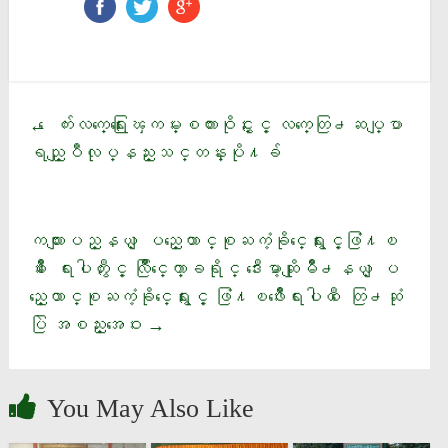
ေက်းလက္ေရေႏြးၾကမ္းစကားဝိုင္းႏွင့္ လက္ေတြ႕ဆပ္ျပာ
←
ရည္ျပဳလုပ္နည္းသင္တန္းပို႔ခ်
ကယားျပည္နယ္ ျပည္ေထာင္စုႀက့ံခိုင္ေရးႏွင့္ဖြံ႔ၿ
ဖိဳး ေရးပါတီႏွင့္ လိြဳင္ေကာ္ခရိုင္ ဒီးေမာ့ဆိုျမိဳ႕နယ္ ျပ
ည္ေထာင္စုႀက့ံခိုင္ေရးႏွင့္ ဖြံ႔ၿဖိဳးေရးပါတီ ေတြ႕ဆံု
ပြဲ အစည္းအေဝး
→
You May Also Like