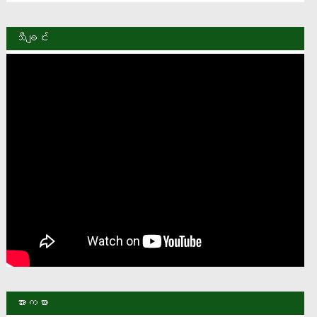
သီချင်း
အားကစား