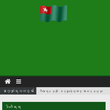
ဂီမာေရ႕စ္ကို ေခၚယူခဲ့ေၾကာင္း အာဆင္နယ္ ထု
ေနာက္ဆံုးရသတင္းမ်ား
တ္ျပန္
ျပည္ခိုင္ၿဖိဳးပါတီ အေထြေထြအတြင္းေရးမႉး၊ ျပည္သူ႔လႊတ္ေတာ္ကိုယ္စားလွယ္
ပါတီေရးရာ
ဦးေသာင္းေအး ေပ်ာ္ဘြယ္ၿမိဳ႕နယ္အတြင္းရွိလူငယ္မ်ားႏွင့္ေတြ႕ဆုံ