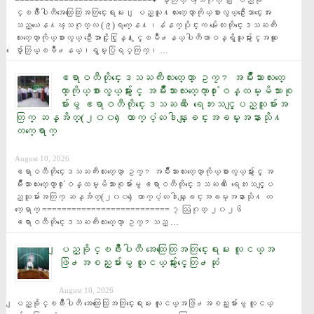
============================= ေပ်ာ္ဘြယ္ ၾသဂုတ္ ၉ ျပည္ခို
င္ၿဖိဳးပါတီအေထြေထြအတြင္းေရးမႉး၊ ျပည္သူ႔လႊတ္ေတာ္ကိုယ္စားလွယ္ဦးေသာင္းေအး
သည္ယေန႔ၾသဂုတ္လ (၉)ရက္ေန႔၊နံနက္ပိုင္းက မႏၲေလးတိုင္းေဒသႀကီး
လႊတ္ေတာ္ကိုယ္စားလွယ္ ဦးေအာင္ႏိုင္ၫြန္႔ႏွင့္ၿမိဳ႕နယ္ပါတီတာဝန္ရွိသူမ်ားႏွင့္အတူ 
ေပ်ာ္ဘြယ္ၿမိဳ႕နယ္၊ရွမ္းပြဲရပ္ကြက္၊ …
ဧရာဝတီတိုင္းေဒသႀကီးလႊတ္ေတာ္ ဥကၠ႒ အမ်ိဳးသားလႊတ္ေ
တာ္ကိုယ္စားလွယ္မ်ားႏွင့္ အမ်ိဳးသားလႊတ္ေတာ္႐ုံးဝန္ထမ္းမိသားစု
မ်ားမွ ဧရာဝတီတိုင္းေဒသႀကီး ေရေဘးသင့္ျပည္သူမ်ားအ
တြက္ ဆန္အိတ္(၂၀၀) ေထာက္ပံ့လႉဒါန္းျခင္းအခမ္းအနားသို႔
တက္ေရာက္
August 10, 2026
ဧရာဝတီတိုင္းေဒသႀကီးလႊတ္ေတာ္ ဥကၠ႒ အမ်ိဳးသားလႊတ္ေတာ္ကိုယ္စားလွယ္မ်ားႏွင့္ အ
မ်ိဳးသားလႊတ္ေတာ္႐ုံးဝန္ထမ္းမိသားစုမ်ားမွ ဧရာဝတီတိုင္းေဒသႀကီး ေရေဘးသင့္ျပ
ည္သူမ်ားအတြက္ ဆန္အိတ္(၂၀၀) ေထာက္ပံ့လႉဒါန္းျခင္းအခမ္းအနားသို႔ တ
က္ေရာက္ ========================== ၇ ဩဂုတ္ ၂၀၂၆ 
ဧရာဝတီတိုင္းေဒသႀကီးလႊတ္ေတာ္ ဥကၠ႒သည္ …
ျပည္ခိုင္ၿဖိဳးပါတီ အေထြေထြအတြင္းေရးမႉး လူငယ္အ
ဖြဲ႕အစည္းမ်ားမွ လူငယ္မ်ားႏွင့္ေတြ႕ဆုံ
August 10, 2026
ျပည္ခိုင္ၿဖိဳးပါတီ အေထြေထြအတြင္းေရးမႉး လူငယ္အဖြဲ႕အစည္းမ်ားမွ လူငယ္