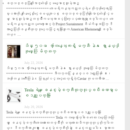
ေခတ္သစ္စစ္ပြဲကိုေျပာင္းလဲေပးႏိုင္မယ့္ေမာင္းသူမဲ့ယာဥ္ 
===================== အေမရိကန္ၾကည္းတပ္ရဲ႕တိုက္ခိုက္ေရးစြ
မ္းပကားကို တိုးျမႇင့္ေပးႏိုင္ေစမယ့္အျပင္ ေခတ္သစ္စစ္ပြဲကိုပါေျပာင္းလဲေပးႏိုင္မ
ယ့္ ေမာင္းသူမဲ့ယာဥ္တစ္မ်ိဳးကမၾကာခင္ထြက္ေပၚလာေတာ့မွာျဖစ္ပါတယ္။ အေ
မရိကန္ၾကည္းတပ္ကေဖာ္ေဆာင္တဲ့ Project Sustainment စီမံကိန္းအတြက္ ဒီ
ယာဥ္ေတြကိုဖန္တီးထုတ္ လုပ္ေပးခြင့္ရသြားသူက American Rheinmetall ျဖစ္ပါ
တယ္။ …
သိန္း ၅၀၀ ေက်ာ္တန္ေၾကးရွိ မက္ဆီ နဲ႔ ေရာ္နယ္ဒို
ဖုန္းေတြ မိတ္ဆက္
July 22, 2026
သိန္း ၅၀၀ ေက်ာ္တန္ေၾကးရွိ မက္ဆီ နဲ႔ ေရာ္နယ္ဒို ဖုန္းေတြ မိတ္ဆက္ 
======================= အီလက္ထ႐ြန္နစ္ပစၥည္းေတြကို ေ႐ႊ၊ 
အဖိုးတန္သတၱဳေတြနဲ႔ မြမ္းမံျပင္ဆင္ေပးေလ့ရွိတဲ့ Caviar ကုမၸဏီဟာ …
Tesla ရဲ႕‌ေျခနင္းမဲ့စက္ဘီးထုတ္လုပ္ၿပီးခဏမွာပ
စၥည္းျပတ္သြား
July 20, 2026
Tesla ရဲ႕‌ေျခနင္းမဲ့စက္ဘီးထုတ္လုပ္ၿပီးခဏမွာပစၥည္းျပတ္သြား 
======================== Tesla က လမ္းေလွ်ာက္ခါစ ကေလးငယ္ေတြအတြ
က္ ေျခနင္းမဲ့စက္ဘီးအေသးစားေလးတစ္မ်ိဳးကို မၾကာေသးမီကထုတ္လုပ္လိုက္ပါတ
ယ္။ ဒီစက္ဘီးဟာ တျခား ေျခနင္းမဲ့စက္ဘီးလိုပဲ ေျခနင္းလည္းမပါ၊ ေမာ္တာလ