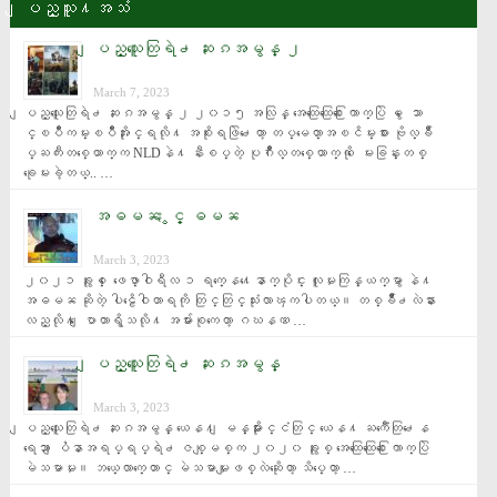
ျပည္သူ႔အသံ
ျပည္သူေတြရဲ႕ ဆႏၵအမွန္ ၂
March 7, 2023
ျပည္သူေတြရဲ႕ ဆႏၵအမွန္ ၂ ၂၀၁၅ အလြန္ အေထြေထြေ႐ြးေကာက္ပြဲ မွ ေသာ
င္ၿပိဳကမ္းၿပိဳအႏိုင္ရလို႔ အစိုးရဖြဲ႕ေတာ့ တပ္မေတာ္အၿငိမ္းစား ဗိုလ္ခ်ဳ
ပ္ႀကီးတစ္ေယာက္က NLDနဲ႔ နီးစပ္တဲ့ ပုဂၢိဳလ္တစ္ေယာက္ကို ေမးခြန္းတစ္
ခုေမးခဲ့တယ္.. …
အဓမၼ ႏွင့္ ဓမၼ
March 3, 2023
၂၀၂၁ ခုႏွစ္ ေဖေဖာ္ဝါရီလ ၁ ရက္ေန႔ေနာက္ပိုင္း လူမႈကြန္ယက္မွာ နဲ႔ 
အဓမၼ ဆိုတဲ့ ပါဠိေဝါဟာရကို တြင္တြင္သုံးလာၾကပါတယ္။ တစ္ခ်ိဳ႕လဲနား
လည္လို႔ ေျပာတာရွိသလို႔ အမ်ားစုကေတာ့ ဂဃနဏ …
ျပည္သူေတြရဲ႕ ဆႏၵအမွန္
March 3, 2023
ျပည္သူေတြရဲ႕ ဆႏၵအမွန္ ယေန႔ ျမန္မာႏိုင္ငံတြင္ ယေန႔ ႀကဳံေတြ႕ေန
ရေသာ ျပႆနာအရပ္ရပ္ရဲ႕ ဇစ္ျမစ္က ၂၀၂၀ ခုႏွစ္ အေထြေထြေ႐ြးေကာက္ပြဲ 
မဲသမာမႈ။ ဘယ္ေလာက္ေတာင္ မဲသမာမႈျဖစ္လဲဆိုေတာ့ သိပ္ေတာ့ …