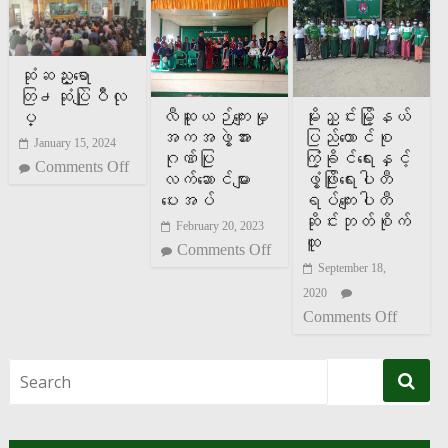
ဆုံဆည္းရာေ
တြ႕ဆုံပြဲျပဳလု
မိုးညှင်းမြို့နယ်
လီဆူယဉ်ကျေးမှု
ပ္
ပြည်ထောင်စု
အကအဖွဲ့အား
January 15, 2024
ကြံ့ခိုင်ရေးနှင့်
ဂုဏ်ပြု
Comments Off
ဖွ့ံဖြိုးရေးပါတီ
လက်ဆောင်များ
ရပ်ကျေးပါတီ
ပေးအပ်
ဆိုင်းဘုတ်စိုက်
February 20, 2023
ထူ
Comments Off
September 18,
2020
Comments Off