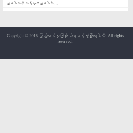
ည္းမပါသလို ဘရိတ္လည္းမပါဘဲ …
Copyright © 2016
ပြည်ထောင်စုကြံ့ခိုင်ရေးနှင့်ဖွံ့ဖြိုးရေးပါတီ
. All rights
reserved.