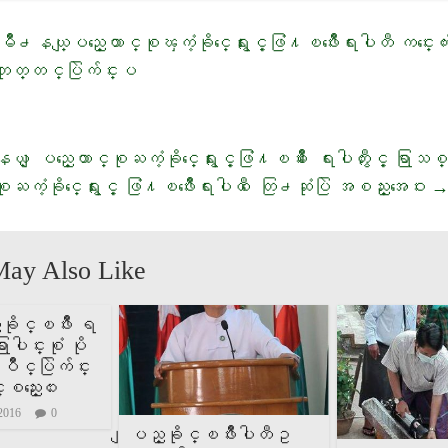
႕နယ္ျပည္ေထာင္စုၾကံ့ခုိင္ေရးႏွင့္ဖြံ႔ၿဖိဳးေရးပါတီ ကင္းေက်
းဘုတ္တင္ပဲြက်င္းပ
္ ျပည္ေထာင္စုႀက့ံခိုင္ေရးႏွင့္ဖြံ႔ၿဖိဳး ေရးပါတီႏွင့္ ရြာသ
ႀက့ံခိုင္ေရးႏွင့္ ဖြံ႔ၿဖိဳးေရးပါတီ ေတြ႕ဆံုပြဲ အစည္းအေဝး
May Also Like
ည္ခိုင္ၿဖိဳး ရ
ာေပါင္းစံု ပို
ၿပိဳင္ပြဲက်င္း
ႈင္းစည္းေ၀း
2016
0
ျပည္ခိုင္ၿဖိဳးပါတီဥ