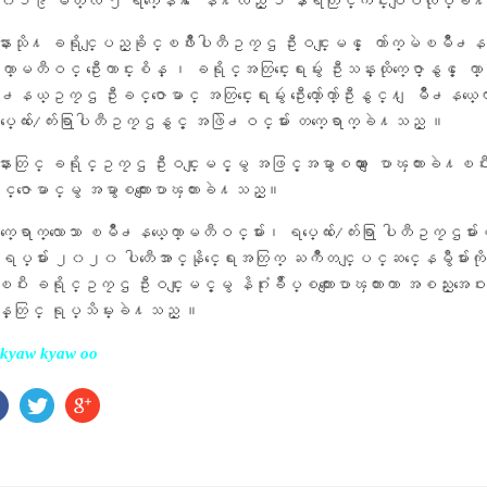
၀၁၉ မတ္လ ၅ ရက္ေန႔ ေန႔လည္ ၁ နာရီတြင္က်င္းပျပဳလုပ္ခဲ
းသို႔ ခရိုင္ျပည္ခိုင္ၿဖိဳးပါတီဥကၠဌ ဦးဝင္းျမင့္ ေက်ာက္မဲၿမိဳ႕
ေကာ္မတီဝင္ ဦးေကာင္းစိန္ ၊ ခရိုင္အတြင္းေရးမွဴး ဦးသန္းထိုက္ေဇာ္နွင့္ ေ
ဳ႕နယ္ဥကၠဌ ဦးခင္ဇာေမာင္ အတြင္းေရးမွဴး ဦးေက်ာ္ေက်ာ္ဦးနွင္႔ ျမိဳ႕နယ္
ရပ္ေက်း/ေက်းရြာပါတီဥကၠဌနွင့္ အဖြဲ႕ဝင္မ်ား တက္ေရာက္ခဲ႔သည္ ။
းတြင္ ခရိုင္ဥကၠဌ ဦးဝင္းျမင့္မွ အဖြင့္အမွာစကား ေျပာၾကားခဲ႔ၿပ
င္ဇာေမာင္မွ အမွာစကားေျပာၾကားခဲ႔သည္။
္ေရာက္လာေသာ ၿမိဳ႕နယ္ေကာ္မတီဝင္မ်ား၊ ရပ္ေက်း/ေက်းရြာ ပါတီဥကၠဌမ်ားမ
္မ်ား ၂၀၂၀ ပါတီေအာင္နိုင္ေရးအတြက္ ႀကိဳတင္ျပင္ဆင္ေနမွဳမ်ားကို တင္
း ခရိုင္ဥကၠဌ ဦးဝင္းျမင့္မွ နိဂုံးခ်ဳပ္စကားေျပာၾကားကာ အစည္းအေဝး
န္တြင္ ရုပ္သိမ္းခဲ႔သည္ ။
 kyaw kyaw oo