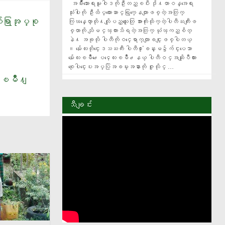
  အမ်ဳိးသားေရးမူဝါဒကိုဦးတည္ၿပီး ဒို႔တာဝန္အေရး
သံုးပါးကို ဦးထိပ္ထားေဆာင္ရြက္ေနတာျဖစ္တဲ့အတြက္ 
းရြာအုပ္စု
ကြၽန္ေတာ္တို႔လိုျပည္သူေတြ အားကိုးထိုက္တဲ့ပါတီႀကီးျဖ
စ္တာကို သိျမင္ၾကားသိရတဲ့အတြက္ ယံုၾကည္စိတ္
နဲ႔ အခုလို ပါတီကိုဝင္ေရာက္လာျခင္းျဖစ္ပါတယ္​
။ မႏၲေလးတိုင္းေဒသႀကီး ပါတီ႐ံုးခန္းမ၌က်င္းပေသာ 
မႏၲေလးၿမိဳ႕ေပၚေလးၿမိဳ႕နယ္ ပါတီဝင္အဆုိျပဳလႊာ
စုေပါင္းေပးအပ္ပြဲအခမ္းအနားကုိ ဇူလိုင္ …
စ္ၿမိဳ႔ ျ
→
သီချင်း