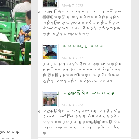
March 7, 2023
ျပည္သူေတြရဲ႕ ဆႏၵအမွန္ ၂ ၂၀၁၅ အလြန္ အေ
ထြေထြေ႐ြးေကာက္ပြဲ မွ ေသာင္ၿပိဳကမ္းၿပိဳအႏိုင္ရလို႔ 
အစိုးရဖြဲ႕ေတာ့ တပ္မေတာ္အၿငိမ္းစား ဗိုလ္ခ်ဳပ္ႀ
ကီးတစ္ေယာက္က NLDနဲ႔ နီးစပ္တဲ့ ပုဂၢိဳလ္တစ္ေယာ
က္ကို ေမးခြန္းတစ္ခုေမးခဲ့တယ္.. …
အဓမၼ ႏွင့္ ဓမၼ
March 3, 2023
၂၀၂၁ ခုႏွစ္ ေဖေဖာ္ဝါရီလ ၁ ရက္ေန႔ေနာက္ပိုင္း 
လူမႈကြန္ယက္မွာ နဲ႔ အဓမၼ ဆိုတဲ့ ပါဠိေဝါဟာရ
ကို တြင္တြင္သုံးလာၾကပါတယ္။ တစ္ခ်ိဳ႕လဲနားလ
ည္လို႔ ေျပာတာရွိသလို႔ အမ်ားစုကေတာ့ ဂဃနဏ …
္
ျပည္သူေတြရဲ႕ ဆႏၵအမွန္
March 3, 2023
ျပည္သူေတြရဲ႕ ဆႏၵအမွန္ ယေန႔ ျမန္မာႏိုင္ငံတြ
င္ ယေန႔ ႀကဳံေတြ႕ေနရေသာ ျပႆနာအရပ္ရပ္ရဲ႕ 
ဇစ္ျမစ္က ၂၀၂၀ ခုႏွစ္ အေထြေထြေ႐ြးေကာက္ပြဲ မဲသ
မာမႈ။ ဘယ္ေလာက္ေတာင္ မဲသမာမႈျဖစ္လဲဆိုေတာ့ သိပ္ေ
္းအေဝးခန္း
တာ့ …