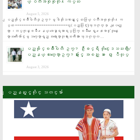
ယ္ ဝတၳဳအစုစုတို႔ ကပ္လႉ
August 5, 2026
ျပည္ခိုင္ၿဖိဳးပါတီဒုဥကၠ႒မွ ဝါဆိုသကၤန္းႏွင့္ လႉဖြယ္ ဝတၳဳအစုစုတို႔ က
ပ္လႉ ========================= (ျပည္တြင္း)ၾသဂုတ္ ၄ ေနျပည္ေ
တာ္ ၊တပ္ကုန္းၿမိဳ႕နယ္ အေနာ္ရထာရပ္ကြက္ ၿမိဳ႕ေရွ႕စႏၵာ႐ုံဘုန္းေ
တာ္ႀကီးေက်ာင္းမွ သက္ေတာ္ရွည္ ဆရာေတာ္ဘုရားႀကီးအား ၾသဂုတ္လ …
ျပည္ခိုင္ၿဖိဳးပါတီ ဥကၠ႒ ဦးခင္ရီ တိုင္းေဒသႀကီး/ျ
ပည္နယ္ လႊတ္ေတာ္ဥကၠ႒မ်ားႏွင့္ အစည္း အ ေဝး ျပဳလုပ္
August 3, 2026
ျပည္နယ္ႏွင့္တိုင္း သတင္းမ်ား