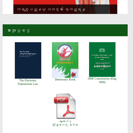
ကရင္ျပည္နယ္ သတင္းမ်ား ၾကည့္ရန္
စာအုပ္စင္
2008 Constitution (Eng-
Democracy Book
The Electronic
MM)
Transactions Law
ရွေးကောက်ပွဲ
ကြေညာစာတမ်း_မာတိကာ