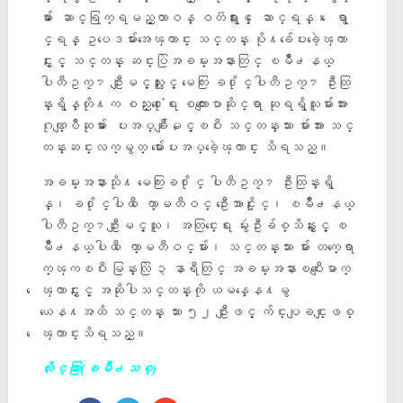
မ်ား ေဆာင္ရြက္ရမည့္တာဝန္ ဝတၱရားႏွင့္ ေဆာင္ရန္၊ ေရွာ
င္ရန္ ဥပေဒမ်ားအေၾကာင္း သင္တန္း ပို႔ခ်ေပးခ့ဲေၾကာ
င္းႏွင့္ သင္တန္း ဆင္းပြဲအခမ္းအနားတြင္ ၿမိဳ႕နယ္
ပါတီဥကၠ႒ ဦးျမင့္သူႏွင့္ မေကြး ခ႐ိုင္ပါတီဥကၠ႒ ဦးထြ
န္းရွိန္တို႔က စည္း႐ံုးေရး စကားေျပာဆိုင္ရာ ဆုရရွိသူမ်ားအား
ဂုဏ္ျပဳဆုမ်ား ေပးအပ္ခ်ီးျမႇင့္ၿပီး သင္တန္းသား မ်ားအား သင္
တန္းဆင္းလက္မွတ္ မ်ားေပးအပ္ခ့ဲေၾကာင္း သိရသည္။
အခမ္းအနားသို႔ မေကြးခ႐ိုင္ ပါတီဥကၠ႒ ဦးထြန္းရွိ
န္၊ ခ႐ိုင္ပါတီ ေကာ္မတီဝင္ ဦးေအာင္ႏိုင္၊ ၿမိဳ႕နယ္
ပါတီဥကၠ႒ဦးျမင့္သူ၊ အတြင္းေရး မွဴးဦးခ်စ္သိန္းႏွင့္ ၿ
မိဳ႕နယ္ပါတီ ေကာ္မတီဝင္မ်ား၊ သင္တန္းသား မ်ား တက္ေရာ
က္ၾကၿပီး မြန္းလြဲ ၃ နာရီတြင္ အခမ္းအနားၿပီးေျမာက္
ေၾကာင္းႏွင့္ အဆိုပါသင္တန္းကို ယမန္ေန႔မွ
ယေန႔အထိ သင္တန္း သား ၅၂ ဦးျဖင့္ က်င္းပျခင္းျဖစ္
ေၾကာင္းသိရသည္။
လိႈင္ဘြား(ၿမိဳ႕သစ္)