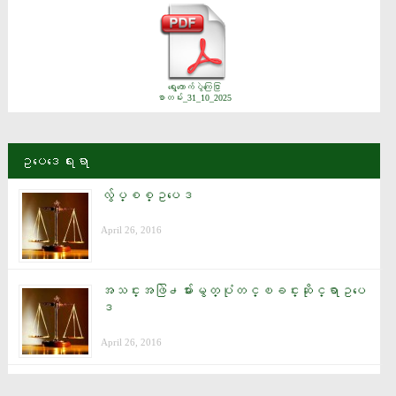
ရွေးကောက်ပွဲကြေငြာ
စာတမ်း_31_10_2025
ဥပေဒေရးရာ
လွ်ပ္စစ္ဥပေဒ
April 26, 2016
အသင္းအဖြဲ႕မ်ားမွတ္ပုံတင္ၿခင္းဆိုင္ရာဥပေ
ဒ
April 26, 2016