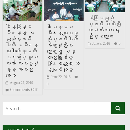
သံတြဲျပည္ခို
င္ၿဖိဳး ပါတီညီ
ငါန္းဇြန္ၿ
၀ါးခယ္မၿ
လာခံက်င္းပေရး
မိဳ႕နယ္ ျပ
မိဳ႔နယ္ျပည္
ညႇိႏိႈင္းစည္းေ၀း
ည္ခိုင္ၿဖိဳး
ခိုင္ၿဖိဳးပါတီ
June 8, 2016
0
ပါတီ ၿမိဳ႕န
မ်က္ႏွာစံုညီစ
ယ္ပါတီေကာ္မတီ
ည္းေ၀းႏွင့္ ျပန္
ဝင္မ်ားႏွင့္ လူင
လည္ေရြးခ်ယ္
ယ္မ်ား လစဥ္ပံု
ဖြဲ႔စည္းေရး က်
မွန္ အစည္း
င္းပျပဳလုပ္
အေဝး
June 22, 2016
August 27, 2019
0
Comments Off
ျပည္သူ႔အသံ