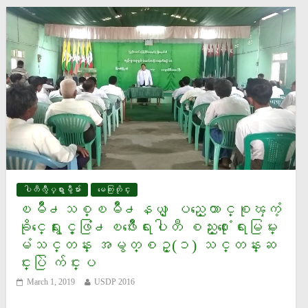
ပါတီလွဳပ္ရွားမွဳမ်ား
မေကြးတိုင္း
ၿမိဳ႕သစ္ၿမိဳ႕နယ္ ျပည္ေထာင္စုၾကံ့
ခိုင္ေရးႏွင့္ဖြံ႕ၿဖိဳးေရးပါတီ စည္း႐ံုးေရးမြမ္း
မံသင္တန္း အမွတ္စဥ္(၁) သင္တန္းဆ
င္းပြဲ က်င္းပ
March 1, 2019
USDP 2016