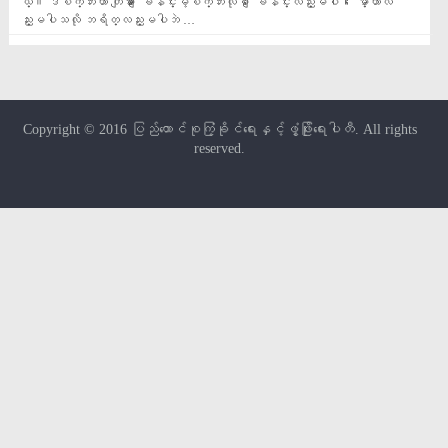
ယ္။ ဒီစက္ဘီးဟာ တျခား ေျခနင္းမဲ့စက္ဘီးလိုပဲ ေျခနင္းလည္းမပါ၊ ေမာ္တာလ
ည္းမပါသလို ဘရိတ္လည္းမပါဘဲ …
Copyright © 2016
ပြည်ထောင်စုကြံ့ခိုင်ရေးနှင့်ဖွံ့ဖြိုးရေးပါတီ
. All rights
reserved.