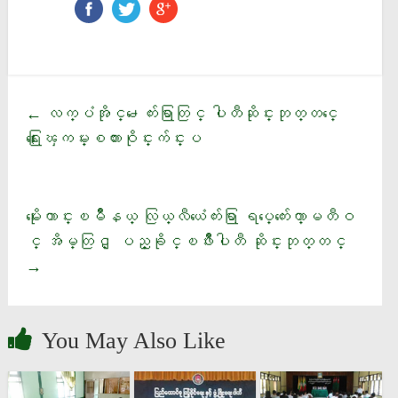
လက္ပံအုိင္႕ေက်းရြာတြင္ ပါတီဆိုင္းဘုတ္တင္ေ
←
ရေႏြးၾကမ္းစကားဝိုင္းက်င္းပ
မိုးေကာင္းၿမိဳနယ္ လြယ္လီယံေက်းရြာ ရပ္ေက်းေကာ္မတီဝ
င္ အိမ္တြင္ ျပည္ခိုင္ၿဖိဳးပါတီ ဆိုင္းဘုတ္တင္
→
You May Also Like